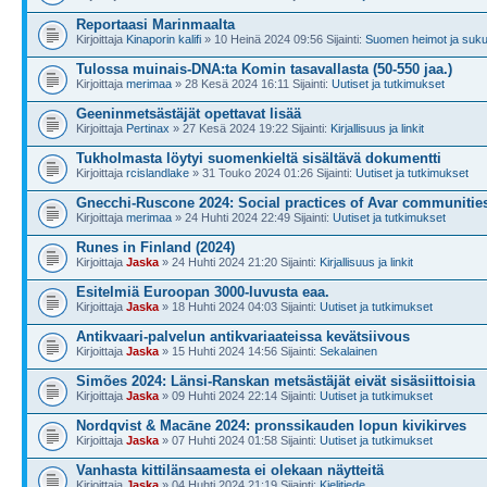
Reportaasi Marinmaalta
Kirjoittaja
Kinaporin kalifi
» 10 Heinä 2024 09:56 Sijainti:
Suomen heimot ja suk
Tulossa muinais-DNA:ta Komin tasavallasta (50-550 jaa.)
Kirjoittaja
merimaa
» 28 Kesä 2024 16:11 Sijainti:
Uutiset ja tutkimukset
Geeninmetsästäjät opettavat lisää
Kirjoittaja
Pertinax
» 27 Kesä 2024 19:22 Sijainti:
Kirjallisuus ja linkit
Tukholmasta löytyi suomenkieltä sisältävä dokumentti
Kirjoittaja
rcislandlake
» 31 Touko 2024 01:26 Sijainti:
Uutiset ja tutkimukset
Gnecchi-Ruscone 2024: Social practices of Avar communitie
Kirjoittaja
merimaa
» 24 Huhti 2024 22:49 Sijainti:
Uutiset ja tutkimukset
Runes in Finland (2024)
Kirjoittaja
Jaska
» 24 Huhti 2024 21:20 Sijainti:
Kirjallisuus ja linkit
Esitelmiä Euroopan 3000-luvusta eaa.
Kirjoittaja
Jaska
» 18 Huhti 2024 04:03 Sijainti:
Uutiset ja tutkimukset
Antikvaari-palvelun antikvariaateissa kevätsiivous
Kirjoittaja
Jaska
» 15 Huhti 2024 14:56 Sijainti:
Sekalainen
Simões 2024: Länsi-Ranskan metsästäjät eivät sisäsiittoisia
Kirjoittaja
Jaska
» 09 Huhti 2024 22:14 Sijainti:
Uutiset ja tutkimukset
Nordqvist & Macāne 2024: pronssikauden lopun kivikirves
Kirjoittaja
Jaska
» 07 Huhti 2024 01:58 Sijainti:
Uutiset ja tutkimukset
Vanhasta kittilänsaamesta ei olekaan näytteitä
Kirjoittaja
Jaska
» 04 Huhti 2024 21:19 Sijainti:
Kielitiede