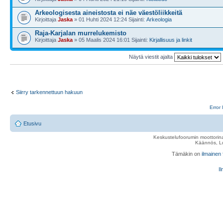
Arkeologisesta aineistosta ei näe väestöliikkeitä
Kirjoittaja
Jaska
» 01 Huhti 2024 12:24 Sijainti:
Arkeologia
Raja-Karjalan murrelukemisto
Kirjoittaja
Jaska
» 05 Maalis 2024 16:01 Sijainti:
Kirjallisuus ja linkit
Näytä viestit ajalta
Siirry tarkennettuun hakuun
Error 
Etusivu
Keskustelufoorumin moottorina
Käännös, Lu
Tämäkin on
ilmainen
Il