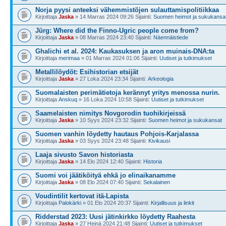
Norja pyysi anteeksi vähemmistöjen sulauttamispolitiikkaa
Kirjoittaja
Jaska
» 14 Marras 2024 09:26 Sijainti:
Suomen heimot ja sukukansa
Jürg: Where did the Finno-Ugric people come from?
Kirjoittaja
Jaska
» 08 Marras 2024 23:40 Sijainti:
Näennäistiede
Ghalichi et al. 2024: Kaukasuksen ja aron muinais-DNA:ta
Kirjoittaja
merimaa
» 01 Marras 2024 01:06 Sijainti:
Uutiset ja tutkimukset
Metallilöydöt: Esihistorian etsijät
Kirjoittaja
Jaska
» 27 Loka 2024 23:34 Sijainti:
Arkeologia
Suomalaisten perimä­­tietoja kerännyt yritys menossa nurin.
Kirjoittaja
Anskuq
» 16 Loka 2024 10:58 Sijainti:
Uutiset ja tutkimukset
Saamelaisten nimitys Novgorodin tuohikirjeissä
Kirjoittaja
Jaska
» 10 Syys 2024 23:32 Sijainti:
Suomen heimot ja sukukansat
Suomen vanhin löydetty hautaus Pohjois-Karjalassa
Kirjoittaja
Jaska
» 03 Syys 2024 23:48 Sijainti:
Kivikausi
Laaja sivusto Savon historiasta
Kirjoittaja
Jaska
» 14 Elo 2024 12:40 Sijainti:
Historia
Suomi voi jäätiköityä ehkä jo elinaikanamme
Kirjoittaja
Jaska
» 08 Elo 2024 07:40 Sijainti:
Sekalainen
Voudintilit kertovat itä-Lapista
Kirjoittaja
Palokärki
» 01 Elo 2024 20:37 Sijainti:
Kirjallisuus ja linkit
Ridderstad 2023: Uusi jätinkirkko löydetty Raahesta
Kirjoittaja
Jaska
» 27 Heinä 2024 21:48 Sijainti:
Uutiset ja tutkimukset