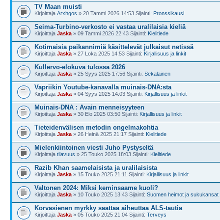
TV Maan muisti
Kirjoittaja
Arxhgos
» 20 Tammi 2026 14:53 Sijainti:
Pronssikausi
Seima-Turbino-verkosto ei vastaa uralilaisia kieliä
Kirjoittaja
Jaska
» 09 Tammi 2026 22:43 Sijainti:
Kielitiede
Kotimaisia paikannimiä käsittelevät julkaisut netissä
Kirjoittaja
Jaska
» 27 Loka 2025 14:53 Sijainti:
Kirjallisuus ja linkit
Kullervo-elokuva tulossa 2026
Kirjoittaja
Jaska
» 25 Syys 2025 17:56 Sijainti:
Sekalainen
Vapriikin Youtube-kanavalla muinais-DNA:sta
Kirjoittaja
Jaska
» 04 Syys 2025 14:03 Sijainti:
Kirjallisuus ja linkit
Muinais-DNA : Avain menneisyyteen
Kirjoittaja
Jaska
» 30 Elo 2025 03:50 Sijainti:
Kirjallisuus ja linkit
Tieteidenvälisen metodin ongelmakohtia
Kirjoittaja
Jaska
» 26 Heinä 2025 21:17 Sijainti:
Kielitiede
Mielenkiintoinen viesti Juho Pystyseltä
Kirjoittaja
tilavuus
» 25 Touko 2025 18:03 Sijainti:
Kielitiede
Razib Khan saamelaisista ja uralilaisista
Kirjoittaja
Jaska
» 15 Touko 2025 21:11 Sijainti:
Kirjallisuus ja linkit
Valtonen 2024: Miksi keminsaame kuoli?
Kirjoittaja
Jaska
» 10 Touko 2025 13:43 Sijainti:
Suomen heimot ja sukukansat
Korvasienen myrkky saattaa aiheuttaa ALS-tautia
Kirjoittaja
Jaska
» 05 Touko 2025 21:04 Sijainti:
Terveys