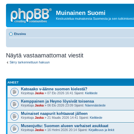
Muinainen Suomi
Keskustelua muinaisesta Suomesta ja sen tutkimisest
Etusivu
Näytä vastaamattomat viestit
Siirry tarkennettuun hakuun
AIHEET
Katoaako v-äänne suomen kielestä?
Kirjoittaja
Jaska
» 07 Elo 2026 16:41 Sijainti:
Kielitiede
Kemppainen ja Heyno löysivät toisensa
Kirjoittaja
Jaska
» 06 Elo 2026 23:09 Sijainti:
Näennäistiede
Muinaiset naapurit kohtaavat jälleen
Kirjoittaja
Jaska
» 21 Maalis 2026 14:41 Sijainti:
Kielitiede
Museojuttu: Suomen alueen varhaiset asukkaat
Kirjoittaja
Jaska
» 16 Helmi 2026 20:14 Sijainti:
Kirjallisuus ja linkit