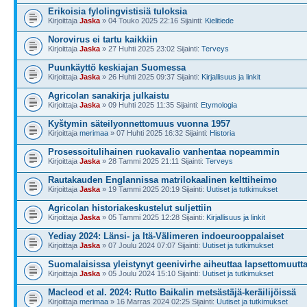
Erikoisia fylolingvistisiä tuloksia
Kirjoittaja
Jaska
» 04 Touko 2025 22:16 Sijainti:
Kielitiede
Norovirus ei tartu kaikkiin
Kirjoittaja
Jaska
» 27 Huhti 2025 23:02 Sijainti:
Terveys
Puunkäyttö keskiajan Suomessa
Kirjoittaja
Jaska
» 26 Huhti 2025 09:37 Sijainti:
Kirjallisuus ja linkit
Agricolan sanakirja julkaistu
Kirjoittaja
Jaska
» 09 Huhti 2025 11:35 Sijainti:
Etymologia
Kyštymin säteilyonnettomuus vuonna 1957
Kirjoittaja
merimaa
» 07 Huhti 2025 16:32 Sijainti:
Historia
Prosessoitulihainen ruokavalio vanhentaa nopeammin
Kirjoittaja
Jaska
» 28 Tammi 2025 21:11 Sijainti:
Terveys
Rautakauden Englannissa matrilokaalinen kelttiheimo
Kirjoittaja
Jaska
» 19 Tammi 2025 20:19 Sijainti:
Uutiset ja tutkimukset
Agricolan historiakeskustelut suljettiin
Kirjoittaja
Jaska
» 05 Tammi 2025 12:28 Sijainti:
Kirjallisuus ja linkit
Yediay 2024: Länsi- ja Itä-Välimeren indoeurooppalaiset
Kirjoittaja
Jaska
» 07 Joulu 2024 07:07 Sijainti:
Uutiset ja tutkimukset
Suomalaisissa yleistynyt geenivirhe aiheuttaa lapsettomuutt
Kirjoittaja
Jaska
» 05 Joulu 2024 15:10 Sijainti:
Uutiset ja tutkimukset
Macleod et al. 2024: Rutto Baikalin metsästäjä-keräilijöissä
Kirjoittaja
merimaa
» 16 Marras 2024 02:25 Sijainti:
Uutiset ja tutkimukset