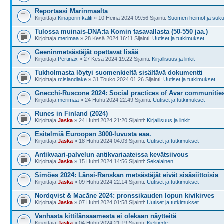
Reportaasi Marinmaalta
Kirjoittaja
Kinaporin kalifi
» 10 Heinä 2024 09:56 Sijainti:
Suomen heimot ja suk
Tulossa muinais-DNA:ta Komin tasavallasta (50-550 jaa.)
Kirjoittaja
merimaa
» 28 Kesä 2024 16:11 Sijainti:
Uutiset ja tutkimukset
Geeninmetsästäjät opettavat lisää
Kirjoittaja
Pertinax
» 27 Kesä 2024 19:22 Sijainti:
Kirjallisuus ja linkit
Tukholmasta löytyi suomenkieltä sisältävä dokumentti
Kirjoittaja
rcislandlake
» 31 Touko 2024 01:26 Sijainti:
Uutiset ja tutkimukset
Gnecchi-Ruscone 2024: Social practices of Avar communitie
Kirjoittaja
merimaa
» 24 Huhti 2024 22:49 Sijainti:
Uutiset ja tutkimukset
Runes in Finland (2024)
Kirjoittaja
Jaska
» 24 Huhti 2024 21:20 Sijainti:
Kirjallisuus ja linkit
Esitelmiä Euroopan 3000-luvusta eaa.
Kirjoittaja
Jaska
» 18 Huhti 2024 04:03 Sijainti:
Uutiset ja tutkimukset
Antikvaari-palvelun antikvariaateissa kevätsiivous
Kirjoittaja
Jaska
» 15 Huhti 2024 14:56 Sijainti:
Sekalainen
Simões 2024: Länsi-Ranskan metsästäjät eivät sisäsiittoisia
Kirjoittaja
Jaska
» 09 Huhti 2024 22:14 Sijainti:
Uutiset ja tutkimukset
Nordqvist & Macāne 2024: pronssikauden lopun kivikirves
Kirjoittaja
Jaska
» 07 Huhti 2024 01:58 Sijainti:
Uutiset ja tutkimukset
Vanhasta kittilänsaamesta ei olekaan näytteitä
Kirjoittaja
Jaska
» 04 Huhti 2024 21:19 Sijainti:
Kielitiede