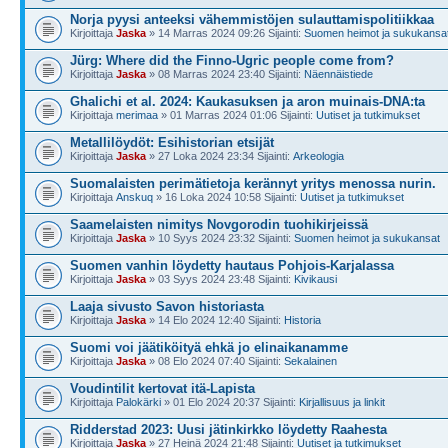
Norja pyysi anteeksi vähemmistöjen sulauttamispolitiikkaa
Kirjoittaja
Jaska
» 14 Marras 2024 09:26 Sijainti:
Suomen heimot ja sukukansa
Jürg: Where did the Finno-Ugric people come from?
Kirjoittaja
Jaska
» 08 Marras 2024 23:40 Sijainti:
Näennäistiede
Ghalichi et al. 2024: Kaukasuksen ja aron muinais-DNA:ta
Kirjoittaja
merimaa
» 01 Marras 2024 01:06 Sijainti:
Uutiset ja tutkimukset
Metallilöydöt: Esihistorian etsijät
Kirjoittaja
Jaska
» 27 Loka 2024 23:34 Sijainti:
Arkeologia
Suomalaisten perimä­­tietoja kerännyt yritys menossa nurin.
Kirjoittaja
Anskuq
» 16 Loka 2024 10:58 Sijainti:
Uutiset ja tutkimukset
Saamelaisten nimitys Novgorodin tuohikirjeissä
Kirjoittaja
Jaska
» 10 Syys 2024 23:32 Sijainti:
Suomen heimot ja sukukansat
Suomen vanhin löydetty hautaus Pohjois-Karjalassa
Kirjoittaja
Jaska
» 03 Syys 2024 23:48 Sijainti:
Kivikausi
Laaja sivusto Savon historiasta
Kirjoittaja
Jaska
» 14 Elo 2024 12:40 Sijainti:
Historia
Suomi voi jäätiköityä ehkä jo elinaikanamme
Kirjoittaja
Jaska
» 08 Elo 2024 07:40 Sijainti:
Sekalainen
Voudintilit kertovat itä-Lapista
Kirjoittaja
Palokärki
» 01 Elo 2024 20:37 Sijainti:
Kirjallisuus ja linkit
Ridderstad 2023: Uusi jätinkirkko löydetty Raahesta
Kirjoittaja
Jaska
» 27 Heinä 2024 21:48 Sijainti:
Uutiset ja tutkimukset