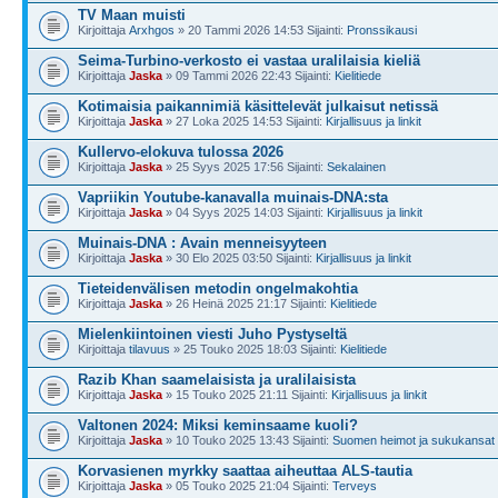
TV Maan muisti
Kirjoittaja
Arxhgos
» 20 Tammi 2026 14:53 Sijainti:
Pronssikausi
Seima-Turbino-verkosto ei vastaa uralilaisia kieliä
Kirjoittaja
Jaska
» 09 Tammi 2026 22:43 Sijainti:
Kielitiede
Kotimaisia paikannimiä käsittelevät julkaisut netissä
Kirjoittaja
Jaska
» 27 Loka 2025 14:53 Sijainti:
Kirjallisuus ja linkit
Kullervo-elokuva tulossa 2026
Kirjoittaja
Jaska
» 25 Syys 2025 17:56 Sijainti:
Sekalainen
Vapriikin Youtube-kanavalla muinais-DNA:sta
Kirjoittaja
Jaska
» 04 Syys 2025 14:03 Sijainti:
Kirjallisuus ja linkit
Muinais-DNA : Avain menneisyyteen
Kirjoittaja
Jaska
» 30 Elo 2025 03:50 Sijainti:
Kirjallisuus ja linkit
Tieteidenvälisen metodin ongelmakohtia
Kirjoittaja
Jaska
» 26 Heinä 2025 21:17 Sijainti:
Kielitiede
Mielenkiintoinen viesti Juho Pystyseltä
Kirjoittaja
tilavuus
» 25 Touko 2025 18:03 Sijainti:
Kielitiede
Razib Khan saamelaisista ja uralilaisista
Kirjoittaja
Jaska
» 15 Touko 2025 21:11 Sijainti:
Kirjallisuus ja linkit
Valtonen 2024: Miksi keminsaame kuoli?
Kirjoittaja
Jaska
» 10 Touko 2025 13:43 Sijainti:
Suomen heimot ja sukukansat
Korvasienen myrkky saattaa aiheuttaa ALS-tautia
Kirjoittaja
Jaska
» 05 Touko 2025 21:04 Sijainti:
Terveys