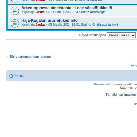
Arkeologisesta aineistosta ei näe väestöliikkeitä
Kirjoittaja
Jaska
» 01 Huhti 2024 12:24 Sijainti:
Arkeologia
Raja-Karjalan murrelukemisto
Kirjoittaja
Jaska
» 05 Maalis 2024 16:01 Sijainti:
Kirjallisuus ja linkit
Näytä viestit ajalta
Siirry tarkennettuun hakuun
Error 
Etusivu
Keskustelufoorumin moottorina
Käännös, Lu
Tämäkin on
ilmainen
Il