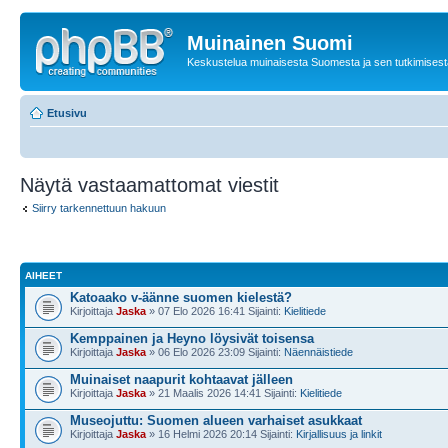
Muinainen Suomi
Keskustelua muinaisesta Suomesta ja sen tutkimisest
Etusivu
Näytä vastaamattomat viestit
Siirry tarkennettuun hakuun
AIHEET
Katoaako v-äänne suomen kielestä?
Kirjoittaja
Jaska
» 07 Elo 2026 16:41 Sijainti:
Kielitiede
Kemppainen ja Heyno löysivät toisensa
Kirjoittaja
Jaska
» 06 Elo 2026 23:09 Sijainti:
Näennäistiede
Muinaiset naapurit kohtaavat jälleen
Kirjoittaja
Jaska
» 21 Maalis 2026 14:41 Sijainti:
Kielitiede
Museojuttu: Suomen alueen varhaiset asukkaat
Kirjoittaja
Jaska
» 16 Helmi 2026 20:14 Sijainti:
Kirjallisuus ja linkit