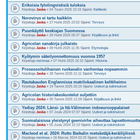
Erikoisia fylolingvistisiä tuloksia
Kirjoittaja
Jaska
» 04 Touko 2025 22:16 Sijainti:
Kielitiede
Norovirus ei tartu kaikkiin
Kirjoittaja
Jaska
» 27 Huhti 2025 23:02 Sijainti:
Terveys
Puunkäyttö keskiajan Suomessa
Kirjoittaja
Jaska
» 26 Huhti 2025 09:37 Sijainti:
Kirjallisuus ja linkit
Agricolan sanakirja julkaistu
Kirjoittaja
Jaska
» 09 Huhti 2025 11:35 Sijainti:
Etymologia
Kyštymin säteilyonnettomuus vuonna 1957
Kirjoittaja
merimaa
» 07 Huhti 2025 16:32 Sijainti:
Historia
Prosessoitulihainen ruokavalio vanhentaa nopeammin
Kirjoittaja
Jaska
» 28 Tammi 2025 21:11 Sijainti:
Terveys
Rautakauden Englannissa matrilokaalinen kelttiheimo
Kirjoittaja
Jaska
» 19 Tammi 2025 20:19 Sijainti:
Uutiset ja tutkimukset
Agricolan historiakeskustelut suljettiin
Kirjoittaja
Jaska
» 05 Tammi 2025 12:28 Sijainti:
Kirjallisuus ja linkit
Yediay 2024: Länsi- ja Itä-Välimeren indoeurooppalaiset
Kirjoittaja
Jaska
» 07 Joulu 2024 07:07 Sijainti:
Uutiset ja tutkimukset
Suomalaisissa yleistynyt geenivirhe aiheuttaa lapsettomuutt
Kirjoittaja
Jaska
» 05 Joulu 2024 15:10 Sijainti:
Uutiset ja tutkimukset
Macleod et al. 2024: Rutto Baikalin metsästäjä-keräilijöissä
Kirjoittaja
merimaa
» 16 Marras 2024 02:25 Sijainti:
Uutiset ja tutkimukset