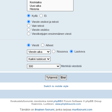
Kyllä
Ei
Viestin otsikot ja teksti
Vain teksti
Viestin otsikko
Viestiketjujen ensimmäinen viesti
Viestit
Aiheet
Nouseva
Laskeva
Merkkiä viestistä
Switch to mobile style
Keskustelufoorumin moottorina toimii
phpBB
® Forum Software © phpBB Group
Käännös, Lurttinen,
www.phpbbsuomi.com
Tämäkin on
ilmainen foorumi
, jonka tarjoaa
munfoorumi.com