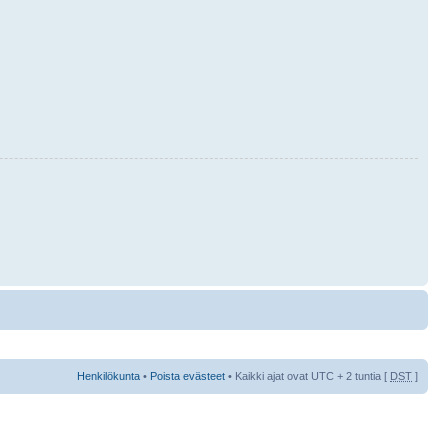
Henkilökunta
•
Poista evästeet
• Kaikki ajat ovat UTC + 2 tuntia [
DST
]