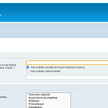
a.
 ei saa löytyä.
Hae kaikilla sanoilla tai käytä kirjoitettua hakua
tävä. Käytä *-
Hae kaikilla vaihtoehdoilla
olelta.