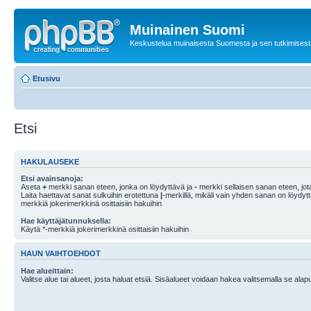
Muinainen Suomi
Keskustelua muinaisesta Suomesta ja sen tutkimisest
Etusivu
Etsi
HAKULAUSEKE
Etsi avainsanoja:
Aseta
+
merkki sanan eteen, jonka on löydyttävä ja
-
merkki sellaisen sanan eteen, jota
Laita haettavat sanat sulkuihin erotettuna
|
-merkillä, mikäli vain yhden sanan on löydyt
merkkiä jokerimerkkinä osittaisiin hakuihin
Hae käyttäjätunnuksella:
Käytä *-merkkiä jokerimerkkinä osittaisiin hakuihin
HAUN VAIHTOEHDOT
Hae alueittain:
Valitse alue tai alueet, josta haluat etsiä. Sisäalueet voidaan hakea valitsemalla se alapu