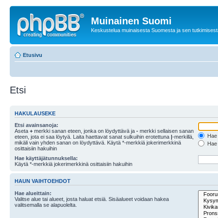
Muinainen Suomi
Keskustelua muinaisesta Suomesta ja sen tutkimisest
Etusivu
Etsi
HAKULAUSEKE
Etsi avainsanoja:
Aseta
+
merkki sanan eteen, jonka on löydyttävä ja
-
merkki sellaisen sanan
Hae k
eteen, jota ei saa löytyä. Laita haettavat sanat sulkuihin erotettuna
|
-merkillä,
mikäli vain yhden sanan on löydyttävä. Käytä *-merkkiä jokerimerkkinä
Hae k
osittaisiin hakuihin
Hae käyttäjätunnuksella:
Käytä *-merkkiä jokerimerkkinä osittaisiin hakuihin
HAUN VAIHTOEHDOT
Hae alueittain:
Valitse alue tai alueet, josta haluat etsiä. Sisäalueet voidaan hakea
valitsemalla se alapuolelta.