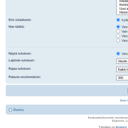
Etsi sisäalueet:
Kyll
Hae täältä:
Viest
Vain 
Viest
Viest
Näytä tulokset:
Viest
Lajittele tulokset:
Rajaa tulokset:
Palauta ensimmäiset:
Error 
Etusivu
Keskustelufoorumin moottorina
Käännös, Lu
Tämäkin on
ilmainen