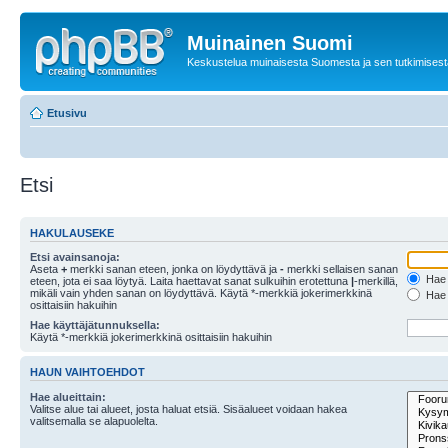
Muinainen Suomi
Keskustelua muinaisesta Suomesta ja sen tutkimisest
Etusivu
Etsi
HAKULAUSEKE
Etsi avainsanoja:
Aseta
+
merkki sanan eteen, jonka on löydyttävä ja
-
merkki sellaisen sanan
Hae k
eteen, jota ei saa löytyä. Laita haettavat sanat sulkuihin erotettuna
|
-merkillä,
mikäli vain yhden sanan on löydyttävä. Käytä *-merkkiä jokerimerkkinä
Hae k
osittaisiin hakuihin
Hae käyttäjätunnuksella:
Käytä *-merkkiä jokerimerkkinä osittaisiin hakuihin
HAUN VAIHTOEHDOT
Hae alueittain:
Valitse alue tai alueet, josta haluat etsiä. Sisäalueet voidaan hakea
valitsemalla se alapuolelta.