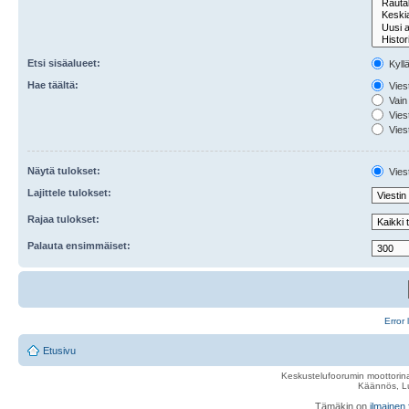
Etsi sisäalueet:
Kyll
Hae täältä:
Viest
Vain 
Viest
Viest
Näytä tulokset:
Viest
Lajittele tulokset:
Rajaa tulokset:
Palauta ensimmäiset:
Error 
Etusivu
Keskustelufoorumin moottorina
Käännös, Lu
Tämäkin on
ilmainen