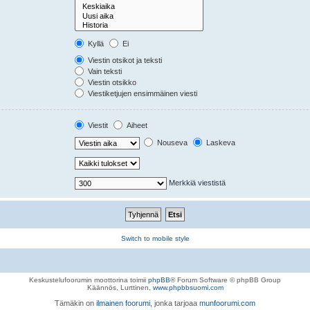
Kyllä
Ei
Viestin otsikot ja teksti
Vain teksti
Viestin otsikko
Viestiketjujen ensimmäinen viesti
Viestit
Aiheet
Nouseva
Laskeva
Merkkiä viestistä
Switch to mobile style
Keskustelufoorumin moottorina toimii
phpBB
® Forum Software © phpBB Group
Käännös, Lurttinen,
www.phpbbsuomi.com
Tämäkin on
ilmainen foorumi
, jonka tarjoaa
munfoorumi.com