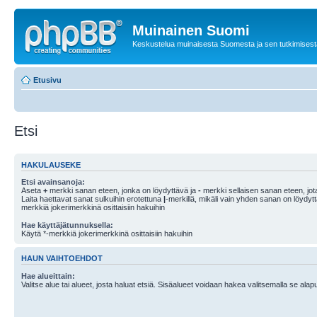
Muinainen Suomi
Keskustelua muinaisesta Suomesta ja sen tutkimisest
Etusivu
Etsi
HAKULAUSEKE
Etsi avainsanoja:
Aseta
+
merkki sanan eteen, jonka on löydyttävä ja
-
merkki sellaisen sanan eteen, jota
Laita haettavat sanat sulkuihin erotettuna
|
-merkillä, mikäli vain yhden sanan on löydyt
merkkiä jokerimerkkinä osittaisiin hakuihin
Hae käyttäjätunnuksella:
Käytä *-merkkiä jokerimerkkinä osittaisiin hakuihin
HAUN VAIHTOEHDOT
Hae alueittain:
Valitse alue tai alueet, josta haluat etsiä. Sisäalueet voidaan hakea valitsemalla se alapu