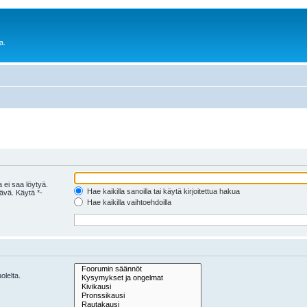
a.
 ei saa löytyä.
Hae kaikilla sanoilla tai käytä kirjoitettua hakua
tävä. Käytä *-
Hae kaikilla vaihtoehdoilla
olelta.