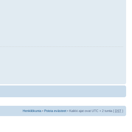
Henkilökunta
•
Poista evästeet
• Kaikki ajat ovat UTC + 2 tuntia [
DST
]