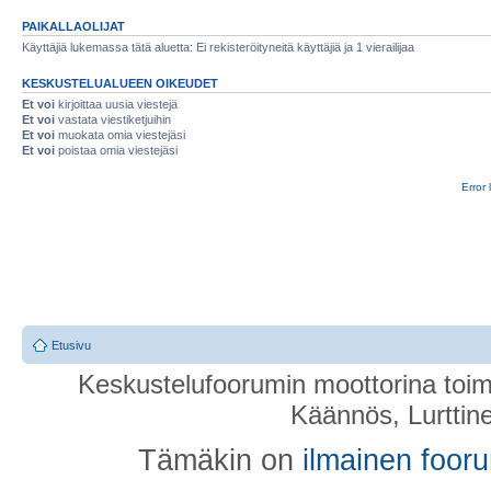
PAIKALLAOLIJAT
Käyttäjiä lukemassa tätä aluetta: Ei rekisteröityneitä käyttäjiä ja 1 vierailijaa
KESKUSTELUALUEEN OIKEUDET
Et voi
kirjoittaa uusia viestejä
Et voi
vastata viestiketjuihin
Et voi
muokata omia viestejäsi
Et voi
poistaa omia viestejäsi
Error 
Etusivu
Keskustelufoorumin moottorina toim
Käännös, Lurttin
Tämäkin on
ilmainen foor