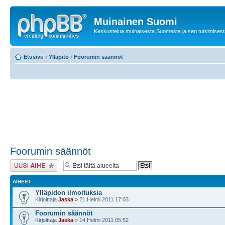
Muinainen Suomi
Keskustelua muinaisesta Suomesta ja sen tutkimisest
Etusivu
‹
Ylläpito
‹
Foorumin säännöt
Foorumin säännöt
Lähetä uusi viesti
AIHEET
Ylläpidon ilmoituksia
Kirjoittaja
Jaska
» 21 Helmi 2011 17:03
Foorumin säännöt
Kirjoittaja
Jaska
» 14 Helmi 2011 05:52