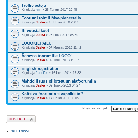
Trolliviestejä
Kirjoittaja
nirri
» 26 Tammi 2017 20:48
Foorumi toimii Maa-planeetalla
Kirjoittaja
Jaska
» 15 Helmi 2018 23:33
Siivoustalkoot
Kirjoittaja
Jaska
» 23 Loka 2017 08:59
LOGOKILPAILU!
Kirjoittaja
Jaska
» 07 Marras 2013 11:42
Äänestä foorumille LOGO!
Kirjoittaja
Jaska
» 02 Joulu 2013 19:17
English registration
Kirjoittaja
Jennifer
» 16 Loka 2014 17:32
Mahdollisuus piilotettuun alafoorumiin
Kirjoittaja
Jaska
» 02 Touko 2013 04:27
Kotisivu foorumin sivupalkkiin?
Kirjoittaja
Jaska
» 14 Helmi 2011 06:05
Näytä viestit ajalta:
Lähetä uusi viesti
Paluu Etusivu