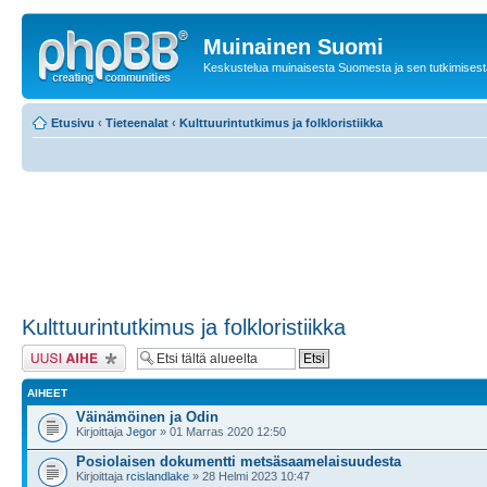
Muinainen Suomi
Keskustelua muinaisesta Suomesta ja sen tutkimisest
Etusivu
‹
Tieteenalat
‹
Kulttuurintutkimus ja folkloristiikka
Kulttuurintutkimus ja folkloristiikka
Lähetä uusi viesti
AIHEET
Väinämöinen ja Odin
Kirjoittaja
Jegor
» 01 Marras 2020 12:50
Posiolaisen dokumentti metsäsaamelaisuudesta
Kirjoittaja
rcislandlake
» 28 Helmi 2023 10:47