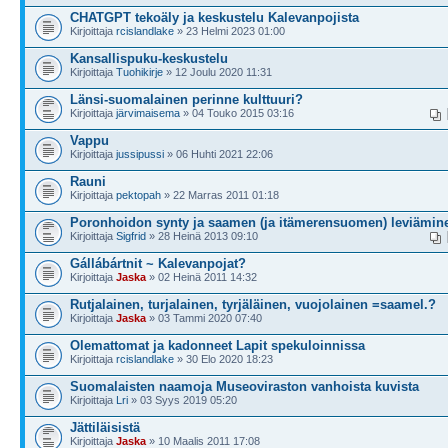
CHATGPT tekoäly ja keskustelu Kalevanpojista
Kirjoittaja
rcislandlake
» 23 Helmi 2023 01:00
Kansallispuku-keskustelu
Kirjoittaja
Tuohikirje
» 12 Joulu 2020 11:31
Länsi-suomalainen perinne kulttuuri?
Kirjoittaja
järvimaisema
» 04 Touko 2015 03:16
Vappu
Kirjoittaja
jussipussi
» 06 Huhti 2021 22:06
Rauni
Kirjoittaja
pektopah
» 22 Marras 2011 01:18
Poronhoidon synty ja saamen (ja itämerensuomen) leviämin
Kirjoittaja
Sigfrid
» 28 Heinä 2013 09:10
Gállábártnit ~ Kalevanpojat?
Kirjoittaja
Jaska
» 02 Heinä 2011 14:32
Rutjalainen, turjalainen, tyrjäläinen, vuojolainen =saamel.?
Kirjoittaja
Jaska
» 03 Tammi 2020 07:40
Olemattomat ja kadonneet Lapit spekuloinnissa
Kirjoittaja
rcislandlake
» 30 Elo 2020 18:23
Suomalaisten naamoja Museoviraston vanhoista kuvista
Kirjoittaja
Lri
» 03 Syys 2019 05:20
Jättiläisistä
Kirjoittaja
Jaska
» 10 Maalis 2011 17:08