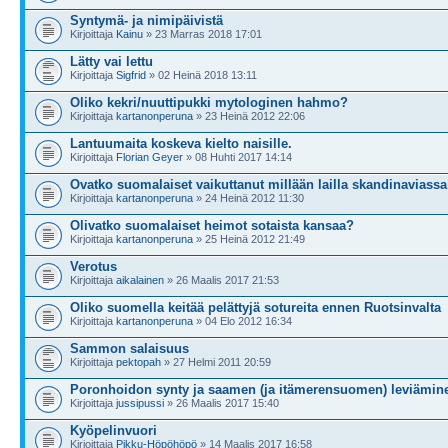
Syntymä- ja nimipäivistä
Kirjoittaja
Kainu
» 23 Marras 2018 17:01
Lätty vai lettu
Kirjoittaja
Sigfrid
» 02 Heinä 2018 13:11
Oliko kekri/nuuttipukki mytologinen hahmo?
Kirjoittaja
kartanonperuna
» 23 Heinä 2012 22:06
Lantuumaita koskeva kielto naisille.
Kirjoittaja
Florian Geyer
» 08 Huhti 2017 14:14
Ovatko suomalaiset vaikuttanut millään lailla skandinaviassa
Kirjoittaja
kartanonperuna
» 24 Heinä 2012 11:30
Olivatko suomalaiset heimot sotaista kansaa?
Kirjoittaja
kartanonperuna
» 25 Heinä 2012 21:49
Verotus
Kirjoittaja
aikalainen
» 26 Maalis 2017 21:53
Oliko suomella keitää pelättyjä sotureita ennen Ruotsinvalta
Kirjoittaja
kartanonperuna
» 04 Elo 2012 16:34
Sammon salaisuus
Kirjoittaja
pektopah
» 27 Helmi 2011 20:59
Poronhoidon synty ja saamen (ja itämerensuomen) leviämin
Kirjoittaja
jussipussi
» 26 Maalis 2017 15:40
Kyöpelinvuori
Kirjoittaja
Pikku-Höpöhöpö
» 14 Maalis 2017 16:58