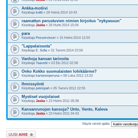
Ankka-motiivi
Kirjoittaja
koltti
» 28 Heinä 2014 10:43
raamattun perustuvien nimien kirjoitus "nykyasuun"
Kirjoittaja
Jaska
» 26 Huhti 2014 15:04
para
Kirjoittaja
Pesservisser
» 15 Helmi 2014 12:03
"Lappalaissota"
Kirjoittaja
E. Sofia
» 31 Tammi 2014 23:59
Vanhoja kansan tarinoita
Kirjoittaja
Taavetti
» 03 Elo 2012 02:58
Onko Kokko suomalaisten lohikäärme?
Kirjoittaja
kartanonperuna
» 08 Loka 2012 13:20
Ihmissyönti
Kirjoittaja
pektopah
» 05 Tammi 2012 22:55
Mystiset vuojolaiset
Kirjoittaja
Jaska
» 23 Helmi 2011 05:08
Kansanrunojen kansoja? Unto, Vento, Kaleva
Kirjoittaja
Jaska
» 23 Helmi 2011 04:43
Näytä viestit ajalta:
Lähetä uusi viesti