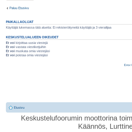
Paluu Etusivu
PAIKALLAOLIJAT
Käyttäjiä lukemassa tätä aluetta: Ei rekisteröityneitä käyttäjiä ja 3 vierailijaa
KESKUSTELUALUEEN OIKEUDET
Et voi
kirjoittaa uusia viestejä
Et voi
vastata viestiketjuihin
Et voi
muokata omia viestejäsi
Et voi
poistaa omia viestejäsi
Error 
Etusivu
Keskustelufoorumin moottorina toim
Käännös, Lurttin