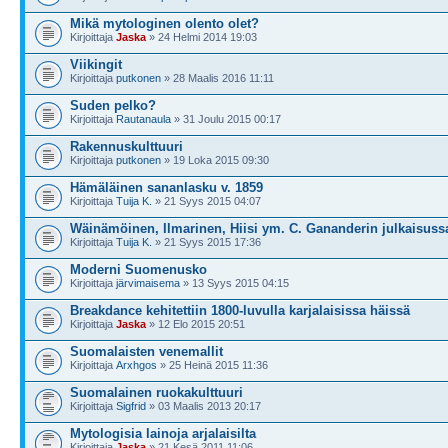
Mikä mytologinen olento olet?
Kirjoittaja
Jaska
» 24 Helmi 2014 19:03
Viikingit
Kirjoittaja
putkonen
» 28 Maalis 2016 11:11
Suden pelko?
Kirjoittaja
Rautanaula
» 31 Joulu 2015 00:17
Rakennuskulttuuri
Kirjoittaja
putkonen
» 19 Loka 2015 09:30
Hämäläinen sananlasku v. 1859
Kirjoittaja
Tuija K.
» 21 Syys 2015 04:07
Wäinämöinen, Ilmarinen, Hiisi ym. C. Gananderin julkaisuss
Kirjoittaja
Tuija K.
» 21 Syys 2015 17:36
Moderni Suomenusko
Kirjoittaja
järvimaisema
» 13 Syys 2015 04:15
Breakdance kehitettiin 1800-luvulla karjalaisissa häissä
Kirjoittaja
Jaska
» 12 Elo 2015 20:51
Suomalaisten venemallit
Kirjoittaja
Arxhgos
» 25 Heinä 2015 11:36
Suomalainen ruokakulttuuri
Kirjoittaja
Sigfrid
» 03 Maalis 2013 20:17
Mytologisia lainoja arjalaisilta
Kirjoittaja
Jaska
» 21 Kesä 2011 11:06