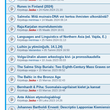
Runes in Finland (2024)
Kirjoittaja
Jaska
» 24 Huhti 2024 21:20
Salmela: Mitä muinais-DNA voi kertoa ihmisten ulkonäöstä?
Kirjoittaja
merimaa
» 14 Maalis 2024 06:14
Raja-Karjalan murrelukemisto
Kirjoittaja
Jaska
» 05 Maalis 2024 16:01
Languages and Linguistics of Northern Asia (ed. Vajda, E.)
Kirjoittaja
merimaa
» 25 Helmi 2024 01:13
Luihin ja ytimiin(julk. 14.1.24)
Kirjoittaja
Vastandus
» 05 Tammi 2024 16:50
Volga-Uralin alueen arkeologia kivi- ja pronssikaudella
Kirjoittaja
merimaa
» 10 Joulu 2023 05:03
The Salme Ship Burials: Two Eighth-Century Mass Graves o
Kirjoittaja wejoja » 15 Marras 2023 09:52
The Baltic in the Bronze Age
Kirjoittaja
Jaska
» 15 Marras 2023 02:43
Bernhardt & Piha: Suomalais-ugrilaiset kielet ja kansat
Kirjoittaja
Jaska
» 03 Marras 2023 19:48
Ante Aikion etymologiablogi
Kirjoittaja
Jaska
» 09 Loka 2023 14:26
Johannes Bartholdi Ervasti: Descriptio Lapponiae Kiemiensi