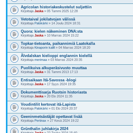
Agricolan historiakeskustelut suljettiin
Kirjoittaja
Jaska
» 05 Tammi 2025 12:28
Vetotaival jokilatvojen välissä
Kirjoittaja
Palokärki
» 14 Joulu 2024 18:31
Quora: kielen näkeminen DNA:sta
Kirjoittaja
Jaska
» 10 Marras 2024 15:22
Topkar-tietoanta, paikannimiä Laatokalla
Kirjoittaja
Kinaporin kalifi
» 04 Marras 2024 18:20
Älvdalskan kielioppi englannin kielellä
Kirjoittaja
merimaa
» 03 Marras 2024 20:35
Puolikuiva alkuperäsivusto muuttaa
Kirjoittaja
Jaska
» 31 Tammi 2013 17:13
Entisaikaan Itä-Savossa -blogi
Kirjoittaja
Jaska
» 17 Syys 2024 19:35
Dokumenttisarja Ruotsin historiasta
Kirjoittaja
Jaska
» 20 Elo 2024 11:35
Voudintilit kertovat itä-Lapista
Kirjoittaja
Palokärki
» 01 Elo 2024 20:37
Geeninmetsästäjät opettavat lisää
Kirjoittaja
Pertinax
» 27 Kesä 2024 19:22
Grünthalin juhlakirja 2024
Kirjoittaja
Jaska
» 22 Touko 2024 15:40