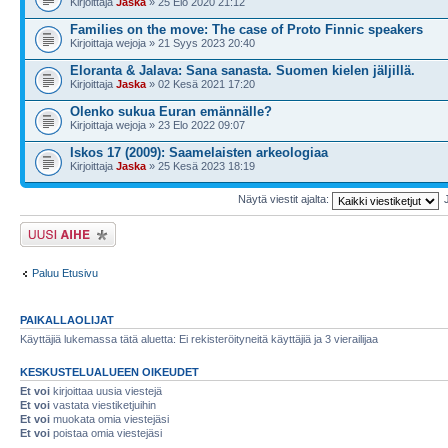
Kirjoittaja
Jaska
» 25 Elo 2020 21:12
Families on the move: The case of Proto Finnic speakers
Kirjoittaja wejoja » 21 Syys 2023 20:40
Eloranta & Jalava: Sana sanasta. Suomen kielen jäljillä.
Kirjoittaja
Jaska
» 02 Kesä 2021 17:20
Olenko sukua Euran emännälle?
Kirjoittaja wejoja » 23 Elo 2022 09:07
Iskos 17 (2009): Saamelaisten arkeologiaa
Kirjoittaja
Jaska
» 25 Kesä 2023 18:19
Näytä viestit ajalta:
Lähetä uusi viesti
Paluu Etusivu
PAIKALLAOLIJAT
Käyttäjiä lukemassa tätä aluetta: Ei rekisteröityneitä käyttäjiä ja 3 vierailijaa
KESKUSTELUALUEEN OIKEUDET
Et voi
kirjoittaa uusia viestejä
Et voi
vastata viestiketjuihin
Et voi
muokata omia viestejäsi
Et voi
poistaa omia viestejäsi