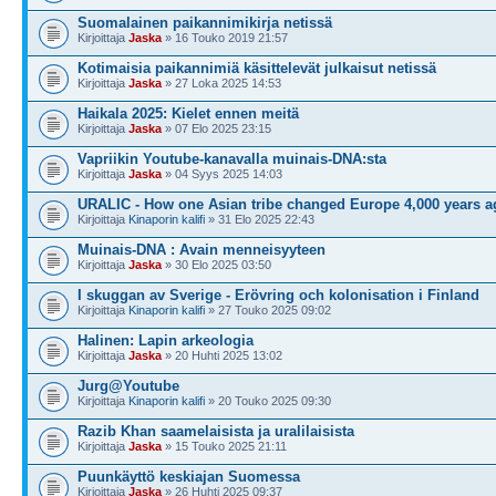
Suomalainen paikannimikirja netissä
Kirjoittaja
Jaska
» 16 Touko 2019 21:57
Kotimaisia paikannimiä käsittelevät julkaisut netissä
Kirjoittaja
Jaska
» 27 Loka 2025 14:53
Haikala 2025: Kielet ennen meitä
Kirjoittaja
Jaska
» 07 Elo 2025 23:15
Vapriikin Youtube-kanavalla muinais-DNA:sta
Kirjoittaja
Jaska
» 04 Syys 2025 14:03
URALIC - How one Asian tribe changed Europe 4,000 years a
Kirjoittaja
Kinaporin kalifi
» 31 Elo 2025 22:43
Muinais-DNA : Avain menneisyyteen
Kirjoittaja
Jaska
» 30 Elo 2025 03:50
I skuggan av Sverige - Erövring och kolonisation i Finland
Kirjoittaja
Kinaporin kalifi
» 27 Touko 2025 09:02
Halinen: Lapin arkeologia
Kirjoittaja
Jaska
» 20 Huhti 2025 13:02
Jurg@Youtube
Kirjoittaja
Kinaporin kalifi
» 20 Touko 2025 09:30
Razib Khan saamelaisista ja uralilaisista
Kirjoittaja
Jaska
» 15 Touko 2025 21:11
Puunkäyttö keskiajan Suomessa
Kirjoittaja
Jaska
» 26 Huhti 2025 09:37