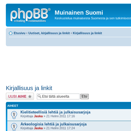
Muinainen Suomi
Keskustelua muinaisesta Suomesta ja sen tutkimisest
Etusivu
‹
Uutiset, kirjallisuus ja linkit
‹
Kirjallisuus ja linkit
Kirjallisuus ja linkit
Lähetä uusi viesti
AIHEET
Kielitieteellisiä lehtiä ja julkaisusarjoja
Kirjoittaja
Jaska
» 21 Helmi 2011 17:16
Arkeologisia lehtiä ja julkaisusarjoja
Kirjoittaja
Jaska
» 21 Helmi 2011 17:24