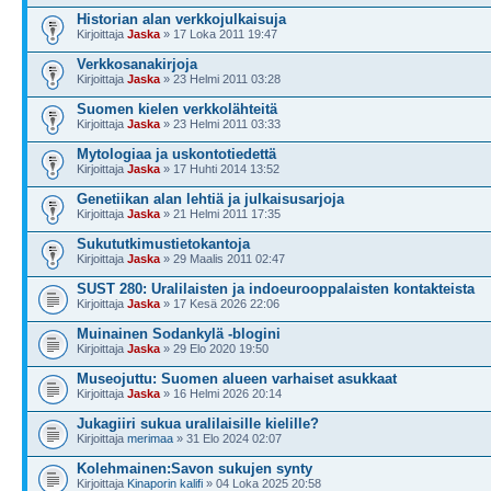
Historian alan verkkojulkaisuja
Kirjoittaja
Jaska
» 17 Loka 2011 19:47
Verkkosanakirjoja
Kirjoittaja
Jaska
» 23 Helmi 2011 03:28
Suomen kielen verkkolähteitä
Kirjoittaja
Jaska
» 23 Helmi 2011 03:33
Mytologiaa ja uskontotiedettä
Kirjoittaja
Jaska
» 17 Huhti 2014 13:52
Genetiikan alan lehtiä ja julkaisusarjoja
Kirjoittaja
Jaska
» 21 Helmi 2011 17:35
Sukututkimustietokantoja
Kirjoittaja
Jaska
» 29 Maalis 2011 02:47
SUST 280: Uralilaisten ja indoeurooppalaisten kontakteista
Kirjoittaja
Jaska
» 17 Kesä 2026 22:06
Muinainen Sodankylä -blogini
Kirjoittaja
Jaska
» 29 Elo 2020 19:50
Museojuttu: Suomen alueen varhaiset asukkaat
Kirjoittaja
Jaska
» 16 Helmi 2026 20:14
Jukagiiri sukua uralilaisille kielille?
Kirjoittaja
merimaa
» 31 Elo 2024 02:07
Kolehmainen:Savon sukujen synty
Kirjoittaja
Kinaporin kalifi
» 04 Loka 2025 20:58