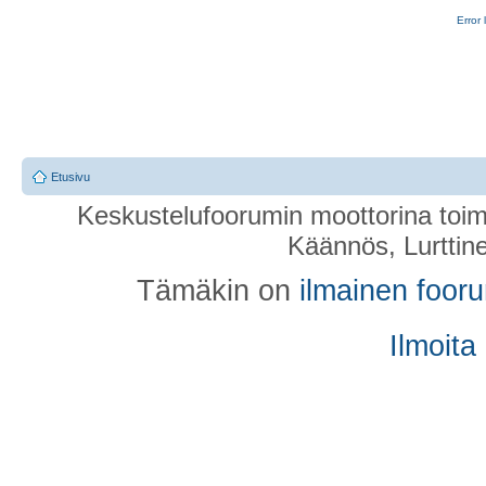
Error 
Etusivu
Keskustelufoorumin moottorina toim
Käännös, Lurttin
Tämäkin on
ilmainen foor
Ilmoita