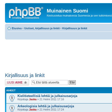
Muinainen Suomi
Keskustelua muinaisesta Suomesta ja sen tutkimisest
Etusivu
‹
Uutiset, kirjallisuus ja linkit
‹
Kirjallisuus ja linkit
Kirjallisuus ja linkit
Lähetä uusi viesti
AIHEET
Kielitieteellisiä lehtiä ja julkaisusarjoja
Kirjoittaja
Jaska
» 21 Helmi 2011 17:16
Arkeologisia lehtiä ja julkaisusarjoja
Kirjoittaja
Jaska
» 21 Helmi 2011 17:24