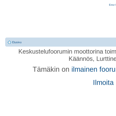
Error 
Etusivu
Keskustelufoorumin moottorina toim
Käännös, Lurttin
Tämäkin on
ilmainen foor
Ilmoita