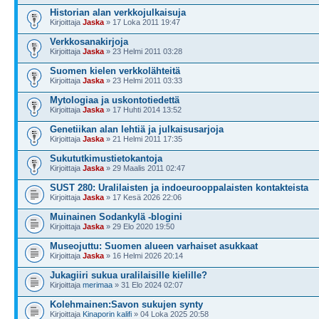
Historian alan verkkojulkaisuja
Kirjoittaja
Jaska
» 17 Loka 2011 19:47
Verkkosanakirjoja
Kirjoittaja
Jaska
» 23 Helmi 2011 03:28
Suomen kielen verkkolähteitä
Kirjoittaja
Jaska
» 23 Helmi 2011 03:33
Mytologiaa ja uskontotiedettä
Kirjoittaja
Jaska
» 17 Huhti 2014 13:52
Genetiikan alan lehtiä ja julkaisusarjoja
Kirjoittaja
Jaska
» 21 Helmi 2011 17:35
Sukututkimustietokantoja
Kirjoittaja
Jaska
» 29 Maalis 2011 02:47
SUST 280: Uralilaisten ja indoeurooppalaisten kontakteista
Kirjoittaja
Jaska
» 17 Kesä 2026 22:06
Muinainen Sodankylä -blogini
Kirjoittaja
Jaska
» 29 Elo 2020 19:50
Museojuttu: Suomen alueen varhaiset asukkaat
Kirjoittaja
Jaska
» 16 Helmi 2026 20:14
Jukagiiri sukua uralilaisille kielille?
Kirjoittaja
merimaa
» 31 Elo 2024 02:07
Kolehmainen:Savon sukujen synty
Kirjoittaja
Kinaporin kalifi
» 04 Loka 2025 20:58