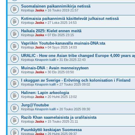
Suomalainen paikannimikirja netissä
Kirjoittaja
Jaska
» 16 Touko 2019 21:57
Kotimaisia paikannimiä käsittelevät julkaisut netissä
Kirjoittaja
Jaska
» 27 Loka 2025 14:53
Haikala 2025: Kielet ennen meitä
Kirjoittaja
Jaska
» 07 Elo 2025 23:15
Vapriikin Youtube-kanavalla muinais-DNA:sta
Kirjoittaja
Jaska
» 04 Syys 2025 14:03
URALIC - How one Asian tribe changed Europe 4,000 years a
Kirjoittaja
Kinaporin kalifi
» 31 Elo 2025 22:43
Muinais-DNA : Avain menneisyyteen
Kirjoittaja
Jaska
» 30 Elo 2025 03:50
I skuggan av Sverige - Erövring och kolonisation i Finland
Kirjoittaja
Kinaporin kalifi
» 27 Touko 2025 09:02
Halinen: Lapin arkeologia
Kirjoittaja
Jaska
» 20 Huhti 2025 13:02
Jurg@Youtube
Kirjoittaja
Kinaporin kalifi
» 20 Touko 2025 09:30
Razib Khan saamelaisista ja uralilaisista
Kirjoittaja
Jaska
» 15 Touko 2025 21:11
Puunkäyttö keskiajan Suomessa
Kirjoittaja
Jaska
» 26 Huhti 2025 09:37