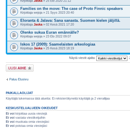
Kirjoittaja
Jaska
» 25 Elo 2020 21:12
Families on the move: The case of Proto Finnic speakers
Kirjoittaja wejoja » 21 Syys 2023 20:40
Eloranta & Jalava: Sana sanasta. Suomen kielen jäljillä.
Kirjoittaja
Jaska
» 02 Kesä 2021 17:20
Olenko sukua Euran emännälle?
Kirjoittaja wejoja » 23 Elo 2022 09:07
Iskos 17 (2009): Saamelaisten arkeologiaa
Kirjoittaja
Jaska
» 25 Kesä 2023 18:19
Näytä viestit ajalta:
Lähetä uusi viesti
Paluu Etusivu
PAIKALLAOLIJAT
Käyttäjiä lukemassa tätä aluetta: Ei rekisteröityneitä käyttäjiä ja 2 vierailijaa
KESKUSTELUALUEEN OIKEUDET
Et voi
kirjoittaa uusia viestejä
Et voi
vastata viestiketjuihin
Et voi
muokata omia viestejäsi
Et voi
poistaa omia viestejäsi