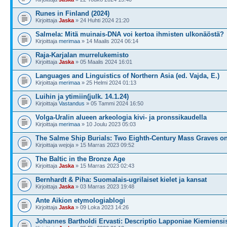
Runes in Finland (2024)
Kirjoittaja
Jaska
» 24 Huhti 2024 21:20
Salmela: Mitä muinais-DNA voi kertoa ihmisten ulkonäöstä?
Kirjoittaja
merimaa
» 14 Maalis 2024 06:14
Raja-Karjalan murrelukemisto
Kirjoittaja
Jaska
» 05 Maalis 2024 16:01
Languages and Linguistics of Northern Asia (ed. Vajda, E.)
Kirjoittaja
merimaa
» 25 Helmi 2024 01:13
Luihin ja ytimiin(julk. 14.1.24)
Kirjoittaja
Vastandus
» 05 Tammi 2024 16:50
Volga-Uralin alueen arkeologia kivi- ja pronssikaudella
Kirjoittaja
merimaa
» 10 Joulu 2023 05:03
The Salme Ship Burials: Two Eighth-Century Mass Graves o
Kirjoittaja wejoja » 15 Marras 2023 09:52
The Baltic in the Bronze Age
Kirjoittaja
Jaska
» 15 Marras 2023 02:43
Bernhardt & Piha: Suomalais-ugrilaiset kielet ja kansat
Kirjoittaja
Jaska
» 03 Marras 2023 19:48
Ante Aikion etymologiablogi
Kirjoittaja
Jaska
» 09 Loka 2023 14:26
Johannes Bartholdi Ervasti: Descriptio Lapponiae Kiemiensi