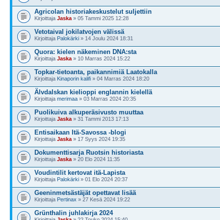
Agricolan historiakeskustelut suljettiin
Kirjoittaja
Jaska
» 05 Tammi 2025 12:28
Vetotaival jokilatvojen välissä
Kirjoittaja
Palokärki
» 14 Joulu 2024 18:31
Quora: kielen näkeminen DNA:sta
Kirjoittaja
Jaska
» 10 Marras 2024 15:22
Topkar-tietoanta, paikannimiä Laatokalla
Kirjoittaja
Kinaporin kalifi
» 04 Marras 2024 18:20
Älvdalskan kielioppi englannin kielellä
Kirjoittaja
merimaa
» 03 Marras 2024 20:35
Puolikuiva alkuperäsivusto muuttaa
Kirjoittaja
Jaska
» 31 Tammi 2013 17:13
Entisaikaan Itä-Savossa -blogi
Kirjoittaja
Jaska
» 17 Syys 2024 19:35
Dokumenttisarja Ruotsin historiasta
Kirjoittaja
Jaska
» 20 Elo 2024 11:35
Voudintilit kertovat itä-Lapista
Kirjoittaja
Palokärki
» 01 Elo 2024 20:37
Geeninmetsästäjät opettavat lisää
Kirjoittaja
Pertinax
» 27 Kesä 2024 19:22
Grünthalin juhlakirja 2024
Kirjoittaja
Jaska
» 22 Touko 2024 15:40