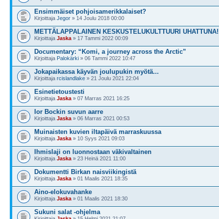
Ensimmäiset pohjoisamerikkalaiset?
Kirjoittaja
Jegor
» 14 Joulu 2018 00:00
METTÄLAPPALAINEN KESKUSTELUKULTTUURI UHATTUNA!
Kirjoittaja
Jaska
» 17 Tammi 2022 00:09
Documentary: “Komi, a journey across the Arctic”
Kirjoittaja
Palokärki
» 06 Tammi 2022 10:47
Jokapaikassa käyvän joulupukin myötä...
Kirjoittaja
rcislandlake
» 21 Joulu 2021 22:04
Esinetietoustesti
Kirjoittaja
Jaska
» 07 Marras 2021 16:25
Ior Bockin suvun aarre
Kirjoittaja
Jaska
» 06 Marras 2021 00:53
Muinaisten kuvien iltapäivä marraskuussa
Kirjoittaja
Jaska
» 10 Syys 2021 09:03
Ihmislaji on luonnostaan väkivaltainen
Kirjoittaja
Jaska
» 23 Heinä 2021 11:00
Dokumentti Birkan naisviikingistä
Kirjoittaja
Jaska
» 01 Maalis 2021 18:35
Aino-elokuvahanke
Kirjoittaja
Jaska
» 01 Maalis 2021 18:30
Sukuni salat -ohjelma
Kirjoittaja
Jaska
» 15 Helmi 2021 21:07