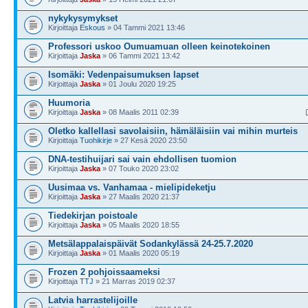
nykykysymykset
Kirjoittaja
Eskous
» 04 Tammi 2021 13:46
Professori uskoo Oumuamuan olleen keinotekoinen
Kirjoittaja
Jaska
» 06 Tammi 2021 13:42
Isomäki: Vedenpaisumuksen lapset
Kirjoittaja
Jaska
» 01 Joulu 2020 19:25
Huumoria
Kirjoittaja
Jaska
» 08 Maalis 2011 02:39
Oletko kallellasi savolaisiin, hämäläisiin vai mihin murteis
Kirjoittaja
Tuohikirje
» 27 Kesä 2020 23:50
DNA-testihuijari sai vain ehdollisen tuomion
Kirjoittaja
Jaska
» 07 Touko 2020 23:02
Uusimaa vs. Vanhamaa - mielipideketju
Kirjoittaja
Jaska
» 27 Maalis 2020 21:37
Tiedekirjan poistoale
Kirjoittaja
Jaska
» 05 Maalis 2020 18:55
Metsälappalaispäivät Sodankylässä 24-25.7.2020
Kirjoittaja
Jaska
» 01 Maalis 2020 05:19
Frozen 2 pohjoissaameksi
Kirjoittaja
TTJ
» 21 Marras 2019 02:37
Latvia harrastelijoille