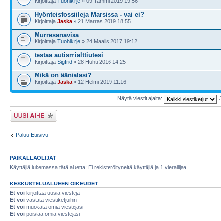
Kirjoittaja
Tuohikirje
» 09 Tammi 2019 19:56
Hyönteisfossiileja Marsissa - vai ei?
Kirjoittaja
Jaska
» 21 Marras 2019 18:55
Murresanavisa
Kirjoittaja
Tuohikirje
» 24 Maalis 2017 19:12
testaa autismialttiutesi
Kirjoittaja
Sigfrid
» 28 Huhti 2016 14:25
Mikä on äänialasi?
Kirjoittaja
Jaska
» 12 Helmi 2019 11:16
Näytä viestit ajalta:
Lähetä uusi viesti
Paluu Etusivu
PAIKALLAOLIJAT
Käyttäjiä lukemassa tätä aluetta: Ei rekisteröityneitä käyttäjiä ja 1 vierailijaa
KESKUSTELUALUEEN OIKEUDET
Et voi
kirjoittaa uusia viestejä
Et voi
vastata viestiketjuihin
Et voi
muokata omia viestejäsi
Et voi
poistaa omia viestejäsi