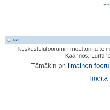
Error 
Etusivu
Keskustelufoorumin moottorina toim
Käännös, Lurttin
Tämäkin on
ilmainen foor
Ilmoita