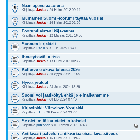
Naamageneraattoreita
Kirjoittaja
Jaska
» 29 Helmi 2012 09:44
Muinainen Suomi -foorumi täyttää vuosia!
Kirjoittaja
Jaska
» 14 Helmi 2012 02:58
Foorumilaisten ikäjakauma
Kirjoittaja
Jaska
» 12 Marras 2011 16:58
Suomen kirjakieli
Kirjoittaja
EsaJii
» 31 Elo 2025 18:47
Ihmetyttäviä uutisia
Kirjoittaja
Jaska
» 13 Huhti 2013 00:36
Kullervo-elokuva tulossa 2026
Kirjoittaja
Jaska
» 25 Syys 2025 17:56
Hyvää joulua!
Kirjoittaja
Jaska
» 23 Joulu 2024 18:29
Suomi voi jäätiköityä ehkä jo elinaikanamme
Kirjoittaja
Jaska
» 08 Elo 2024 07:40
Kirjavinkki: Viimeinen Vostjakki
Kirjoittaja
TTJ
» 26 Kesä 2024 23:22
Se olet, mitä kuuntelet ja katselet
Kirjoittaja
putkonen
» 07 Tammi 2013 16:43
Antikvaari-palvelun antikvariaateissa kevätsiivous
Kirjoittaja
Jaska
» 15 Huhti 2024 14:56