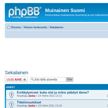
Muinainen Suomi
Keskustelua muinaisesta Suomesta ja sen tutkimisest
Etusivu
‹
Yleinen keskustelu
‹
Sekalainen
Sekalainen
Lähetä uusi viesti
AIHEET
Esittäytymiset: kuka olet ja miksi päädyit tänne?
Kirjoittaja
Jaska
» 14 Helmi 2011 13:13
Tittelimuutokset
Kirjoittaja
Jaska
» 23 Helmi 2011 13:18