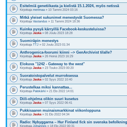
Esitelmiä genetiikasta ja kielistä 15.1.2024, myös netissä
Kirjoittaja
merimaa
» 10 Tammi 2024 03:16
Mitkä yleiset sukunimet menestyvät Suomessa?
Kirjoittaja
Vastandus
» 11 Tammi 2024 18:36
Kuinka pysyä kärryillä Facebook-keskusteluissa?
Kirjoittaja
Jaska
» 08 Joulu 2023 18:28
Suomiräpin menestys
Kirjoittaja
TTJ
» 02 Joulu 2023 01:34
Anthrogenica-foorumi kiinni --> GenArchivist tilalle?
Kirjoittaja
Jaska
» 26 Heinä 2023 16:29
Elokuva "1242 - Gateway to the west"
Kirjoittaja
Jaska
» 23 Touko 2023 00:20
Suoratoistopalvelut murroksessa
Kirjoittaja
Jaska
» 02 Syys 2022 10:40
Perustelkaa miksi kannattaa...
Kirjoittaja
Palokärki
» 21 Elo 2022 14:01
Diili-ohjelma olikin suuri kusetus
Kirjoittaja
Jaska
» 07 Syys 2022 06:41
Pukkisaaren muinaismarkkinat viikonloppuna
Kirjoittaja
Jaska
» 31 Elo 2022 04:34
Radio: Nybyggarna – Hur Finland fick sin svenska befolknin
Kirjoittaja
Johannes
» 18 Elo 2022 00:31