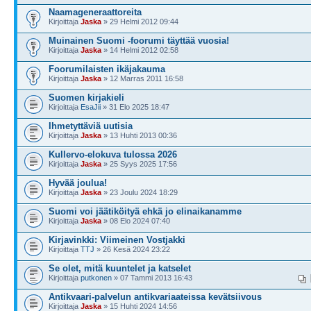
Naamageneraattoreita
Kirjoittaja
Jaska
» 29 Helmi 2012 09:44
Muinainen Suomi -foorumi täyttää vuosia!
Kirjoittaja
Jaska
» 14 Helmi 2012 02:58
Foorumilaisten ikäjakauma
Kirjoittaja
Jaska
» 12 Marras 2011 16:58
Suomen kirjakieli
Kirjoittaja
EsaJii
» 31 Elo 2025 18:47
Ihmetyttäviä uutisia
Kirjoittaja
Jaska
» 13 Huhti 2013 00:36
Kullervo-elokuva tulossa 2026
Kirjoittaja
Jaska
» 25 Syys 2025 17:56
Hyvää joulua!
Kirjoittaja
Jaska
» 23 Joulu 2024 18:29
Suomi voi jäätiköityä ehkä jo elinaikanamme
Kirjoittaja
Jaska
» 08 Elo 2024 07:40
Kirjavinkki: Viimeinen Vostjakki
Kirjoittaja
TTJ
» 26 Kesä 2024 23:22
Se olet, mitä kuuntelet ja katselet
Kirjoittaja
putkonen
» 07 Tammi 2013 16:43
Antikvaari-palvelun antikvariaateissa kevätsiivous
Kirjoittaja
Jaska
» 15 Huhti 2024 14:56