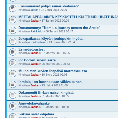
Ensimmäiset pohjoisamerikkalaiset?
Kirjoittaja
Jegor
» 14 Joulu 2018 00:00
METTÄLAPPALAINEN KESKUSTELUKULTTUURI UHATTUNA!
Kirjoittaja
Jaska
» 17 Tammi 2022 00:09
Documentary: “Komi, a journey across the Arctic”
Kirjoittaja
Palokärki
» 06 Tammi 2022 10:47
Jokapaikassa käyvän joulupukin myötä...
Kirjoittaja
rcislandlake
» 21 Joulu 2021 22:04
Esinetietoustesti
Kirjoittaja
Jaska
» 07 Marras 2021 16:25
Ior Bockin suvun aarre
Kirjoittaja
Jaska
» 06 Marras 2021 00:53
Muinaisten kuvien iltapäivä marraskuussa
Kirjoittaja
Jaska
» 10 Syys 2021 09:03
Ihmislaji on luonnostaan väkivaltainen
Kirjoittaja
Jaska
» 23 Heinä 2021 11:00
Dokumentti Birkan naisviikingistä
Kirjoittaja
Jaska
» 01 Maalis 2021 18:35
Aino-elokuvahanke
Kirjoittaja
Jaska
» 01 Maalis 2021 18:30
Sukuni salat -ohjelma
Kirjoittaja
Jaska
» 15 Helmi 2021 21:07