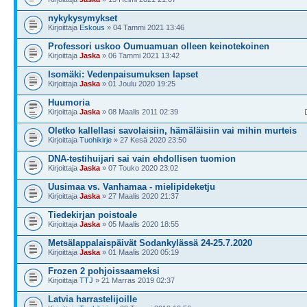
nykykysymykset
Kirjoittaja
Eskous
» 04 Tammi 2021 13:46
Professori uskoo Oumuamuan olleen keinotekoinen
Kirjoittaja
Jaska
» 06 Tammi 2021 13:42
Isomäki: Vedenpaisumuksen lapset
Kirjoittaja
Jaska
» 01 Joulu 2020 19:25
Huumoria
Kirjoittaja
Jaska
» 08 Maalis 2011 02:39
Oletko kallellasi savolaisiin, hämäläisiin vai mihin murteis
Kirjoittaja
Tuohikirje
» 27 Kesä 2020 23:50
DNA-testihuijari sai vain ehdollisen tuomion
Kirjoittaja
Jaska
» 07 Touko 2020 23:02
Uusimaa vs. Vanhamaa - mielipideketju
Kirjoittaja
Jaska
» 27 Maalis 2020 21:37
Tiedekirjan poistoale
Kirjoittaja
Jaska
» 05 Maalis 2020 18:55
Metsälappalaispäivät Sodankylässä 24-25.7.2020
Kirjoittaja
Jaska
» 01 Maalis 2020 05:19
Frozen 2 pohjoissaameksi
Kirjoittaja
TTJ
» 21 Marras 2019 02:37
Latvia harrastelijoille