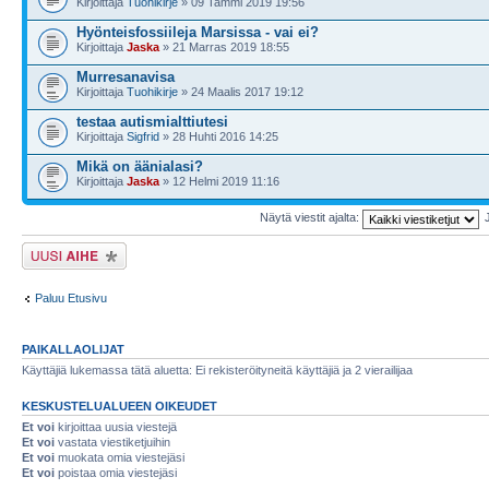
Kirjoittaja
Tuohikirje
» 09 Tammi 2019 19:56
Hyönteisfossiileja Marsissa - vai ei?
Kirjoittaja
Jaska
» 21 Marras 2019 18:55
Murresanavisa
Kirjoittaja
Tuohikirje
» 24 Maalis 2017 19:12
testaa autismialttiutesi
Kirjoittaja
Sigfrid
» 28 Huhti 2016 14:25
Mikä on äänialasi?
Kirjoittaja
Jaska
» 12 Helmi 2019 11:16
Näytä viestit ajalta:
Lähetä uusi viesti
Paluu Etusivu
PAIKALLAOLIJAT
Käyttäjiä lukemassa tätä aluetta: Ei rekisteröityneitä käyttäjiä ja 2 vierailijaa
KESKUSTELUALUEEN OIKEUDET
Et voi
kirjoittaa uusia viestejä
Et voi
vastata viestiketjuihin
Et voi
muokata omia viestejäsi
Et voi
poistaa omia viestejäsi