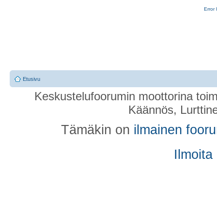
Error 
Etusivu
Keskustelufoorumin moottorina toim
Käännös, Lurttin
Tämäkin on
ilmainen foor
Ilmoita