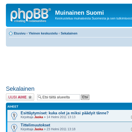
Muinainen Suomi
Keskustelua muinaisesta Suomesta ja sen tutkimisest
Etusivu
‹
Yleinen keskustelu
‹
Sekalainen
Sekalainen
Lähetä uusi viesti
AIHEET
Esittäytymiset: kuka olet ja miksi päädyit tänne?
Kirjoittaja
Jaska
» 14 Helmi 2011 13:13
Tittelimuutokset
Kirjoittaja
Jaska
» 23 Helmi 2011 13:18