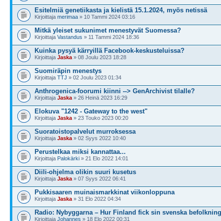
Esitelmiä genetiikasta ja kielistä 15.1.2024, myös netissä
Kirjoittaja
merimaa
» 10 Tammi 2024 03:16
Mitkä yleiset sukunimet menestyvät Suomessa?
Kirjoittaja
Vastandus
» 11 Tammi 2024 18:36
Kuinka pysyä kärryillä Facebook-keskusteluissa?
Kirjoittaja
Jaska
» 08 Joulu 2023 18:28
Suomiräpin menestys
Kirjoittaja
TTJ
» 02 Joulu 2023 01:34
Anthrogenica-foorumi kiinni --> GenArchivist tilalle?
Kirjoittaja
Jaska
» 26 Heinä 2023 16:29
Elokuva "1242 - Gateway to the west"
Kirjoittaja
Jaska
» 23 Touko 2023 00:20
Suoratoistopalvelut murroksessa
Kirjoittaja
Jaska
» 02 Syys 2022 10:40
Perustelkaa miksi kannattaa...
Kirjoittaja
Palokärki
» 21 Elo 2022 14:01
Diili-ohjelma olikin suuri kusetus
Kirjoittaja
Jaska
» 07 Syys 2022 06:41
Pukkisaaren muinaismarkkinat viikonloppuna
Kirjoittaja
Jaska
» 31 Elo 2022 04:34
Radio: Nybyggarna – Hur Finland fick sin svenska befolknin
Kirjoittaja
Johannes
» 18 Elo 2022 00:31