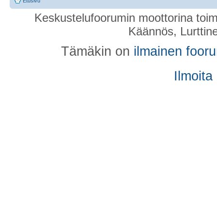
Etusivu
Keskustelufoorumin moottorina toim
Käännös, Lurttin
Tämäkin on
ilmainen foor
Ilmoita