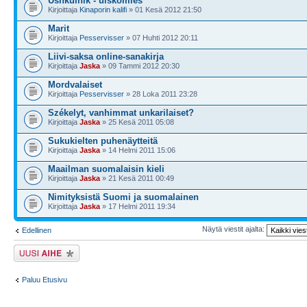
Ushkuinik - uiskomies
Kirjoittaja
Kinaporin kalifi
» 01 Kesä 2012 21:50
Marit
Kirjoittaja
Pesservisser
» 07 Huhti 2012 20:11
Liivi-saksa online-sanakirja
Kirjoittaja
Jaska
» 09 Tammi 2012 20:30
Mordvalaiset
Kirjoittaja
Pesservisser
» 28 Loka 2011 23:28
Székelyt, vanhimmat unkarilaiset?
Kirjoittaja
Jaska
» 25 Kesä 2011 05:08
Sukukielten puhenäytteitä
Kirjoittaja
Jaska
» 14 Helmi 2011 15:06
Maailman suomalaisin kieli
Kirjoittaja
Jaska
» 21 Kesä 2011 00:49
Nimityksistä Suomi ja suomalainen
Kirjoittaja
Jaska
» 17 Helmi 2011 19:34
Näytä viestit ajalta:
Edellinen
Lähetä uusi viesti
Paluu Etusivu