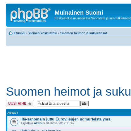
Muinainen Suomi
Keskustelua muinaisesta Suomesta ja sen tutkimisest
Etusivu
‹
Yleinen keskustelu
‹
Suomen heimot ja sukukansat
Suomen heimot ja suk
Lähetä uusi viesti
AIHEET
Ilta-sanomain juttu Euroviisujen udmurteista yms.
Kirjoittaja
Aleksi
» 04 Kesä 2012 21:42