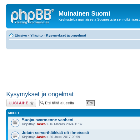
Muinainen Suomi
Keskustelua muinaisesta Suomesta ja sen tutkimisest
Etusivu
‹
Ylläpito
‹
Kysymykset ja ongelmat
Kysymykset ja ongelmat
Lähetä uusi viesti
AIHEET
Suojausvarmenne vanheni
Kirjoittaja
Jaska
» 16 Marras 2024 11:37
Jotain serverihäikkää oli ilmeisesti
Kirjoittaja
Jaska
» 20 Joulu 2017 20:59