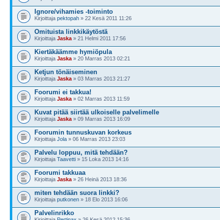
Ignore/vihamies -toiminto
Kirjoittaja
pektopah
» 22 Kesä 2011 11:26
Omituista linkkikäytöstä
Kirjoittaja
Jaska
» 21 Helmi 2011 17:56
Kiertäkäämme hymiöpula
Kirjoittaja
Jaska
» 20 Marras 2013 02:21
Ketjun tönäiseminen
Kirjoittaja
Jaska
» 03 Marras 2013 21:27
Foorumi ei takkua!
Kirjoittaja
Jaska
» 02 Marras 2013 11:59
Kuvat pitää siirtää ulkoiselle palvelimelle
Kirjoittaja
Jaska
» 09 Marras 2013 16:09
Foorumin tunnuskuvan korkeus
Kirjoittaja
Jola
» 06 Marras 2013 23:03
Palvelu loppuu, mitä tehdään?
Kirjoittaja
Taavetti
» 15 Loka 2013 14:16
Foorumi takkuaa
Kirjoittaja
Jaska
» 26 Heinä 2013 18:36
miten tehdään suora linkki?
Kirjoittaja
putkonen
» 18 Elo 2013 16:06
Palvelinrikko
Kirjoittaja
Pertinax
» 26 Kesä 2012 15:36