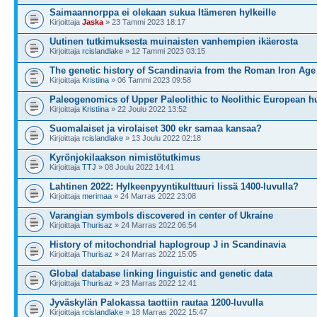
Saimaannorppa ei olekaan sukua Itämeren hylkeille
Kirjoittaja
Jaska
» 23 Tammi 2023 18:17
Uutinen tutkimuksesta muinaisten vanhempien ikäerosta
Kirjoittaja
rcislandlake
» 12 Tammi 2023 03:15
The genetic history of Scandinavia from the Roman Iron Age 
Kirjoittaja
Kristiina
» 06 Tammi 2023 09:58
Paleogenomics of Upper Paleolithic to Neolithic European h
Kirjoittaja
Kristiina
» 22 Joulu 2022 13:52
Suomalaiset ja virolaiset 300 ekr samaa kansaa?
Kirjoittaja
rcislandlake
» 13 Joulu 2022 02:18
Kyrönjokilaakson nimistötutkimus
Kirjoittaja
TTJ
» 08 Joulu 2022 14:41
Lahtinen 2022: Hylkeenpyyntikulttuuri Iissä 1400-luvulla?
Kirjoittaja
merimaa
» 24 Marras 2022 23:08
Varangian symbols discovered in center of Ukraine
Kirjoittaja
Thurisaz
» 24 Marras 2022 06:54
History of mitochondrial haplogroup J in Scandinavia
Kirjoittaja
Thurisaz
» 24 Marras 2022 15:05
Global database linking linguistic and genetic data
Kirjoittaja
Thurisaz
» 23 Marras 2022 12:41
Jyväskylän Palokassa taottiin rautaa 1200-luvulla
Kirjoittaja
rcislandlake
» 18 Marras 2022 15:47