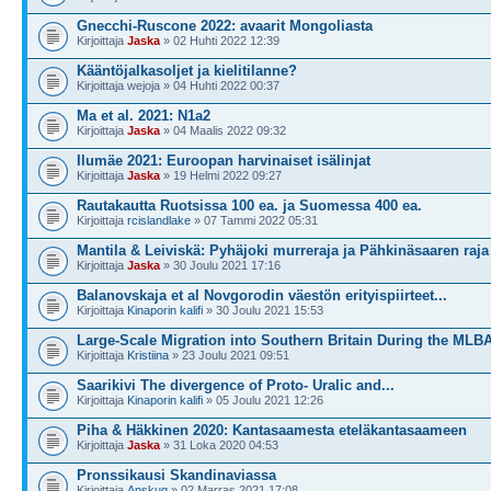
Gnecchi-Ruscone 2022: avaarit Mongoliasta
Kirjoittaja
Jaska
» 02 Huhti 2022 12:39
Kääntöjalkasoljet ja kielitilanne?
Kirjoittaja wejoja » 04 Huhti 2022 00:37
Ma et al. 2021: N1a2
Kirjoittaja
Jaska
» 04 Maalis 2022 09:32
Ilumäe 2021: Euroopan harvinaiset isälinjat
Kirjoittaja
Jaska
» 19 Helmi 2022 09:27
Rautakautta Ruotsissa 100 ea. ja Suomessa 400 ea.
Kirjoittaja
rcislandlake
» 07 Tammi 2022 05:31
Mantila & Leiviskä: Pyhäjoki murreraja ja Pähkinäsaaren raja
Kirjoittaja
Jaska
» 30 Joulu 2021 17:16
Balanovskaja et al Novgorodin väestön erityispiirteet...
Kirjoittaja
Kinaporin kalifi
» 30 Joulu 2021 15:53
Large-Scale Migration into Southern Britain During the MLB
Kirjoittaja
Kristiina
» 23 Joulu 2021 09:51
Saarikivi The divergence of Proto- Uralic and...
Kirjoittaja
Kinaporin kalifi
» 05 Joulu 2021 12:26
Piha & Häkkinen 2020: Kantasaamesta eteläkantasaameen
Kirjoittaja
Jaska
» 31 Loka 2020 04:53
Pronssikausi Skandinaviassa
Kirjoittaja
Anskuq
» 02 Marras 2021 17:08