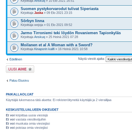
Kirjoittaja
Anskuq
» 10 Elo 2021 16:51
Suomen pystykorvarodut tulivat Siperiasta
Kirjoittaja
Jaska
» 09 Elo 2021 23:15
Sörbyn linna
Kirjoittaja wejoja » 01 Elo 2021 09:52
Jarmo Tir­ro­nie­mi teki löydön Ro­va­nie­men Ta­pion­ky­läs
Kirjoittaja
Anskuq
» 25 Heinä 2021 07:28
Moilanen et al A Woman with a Sword?
Kirjoittaja
Kinaporin kalifi
» 16 Heinä 2021 10:58
Näytä viestit ajalta:
Edellinen
Lähetä uusi viesti
Paluu Etusivu
PAIKALLAOLIJAT
Käyttäjiä lukemassa tätä aluetta: Ei rekisteröityneitä käyttäjiä ja 2 vierailijaa
KESKUSTELUALUEEN OIKEUDET
Et voi
kirjoittaa uusia viestejä
Et voi
vastata viestiketjuihin
Et voi
muokata omia viestejäsi
Et voi
poistaa omia viestejäsi