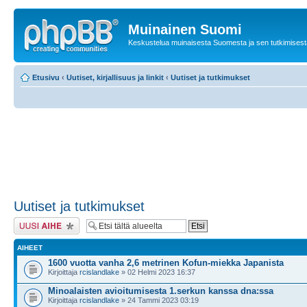
Muinainen Suomi
Keskustelua muinaisesta Suomesta ja sen tutkimisest
Etusivu
‹
Uutiset, kirjallisuus ja linkit
‹
Uutiset ja tutkimukset
Uutiset ja tutkimukset
Lähetä uusi viesti
AIHEET
1600 vuotta vanha 2,6 metrinen Kofun-miekka Japanista
Kirjoittaja
rcislandlake
» 02 Helmi 2023 16:37
Minoalaisten avioitumisesta 1.serkun kanssa dna:ssa
Kirjoittaja
rcislandlake
» 24 Tammi 2023 03:19