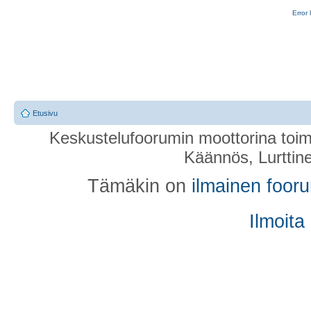
Error 
Etusivu
Keskustelufoorumin moottorina toim
Käännös, Lurttin
Tämäkin on
ilmainen foor
Ilmoita