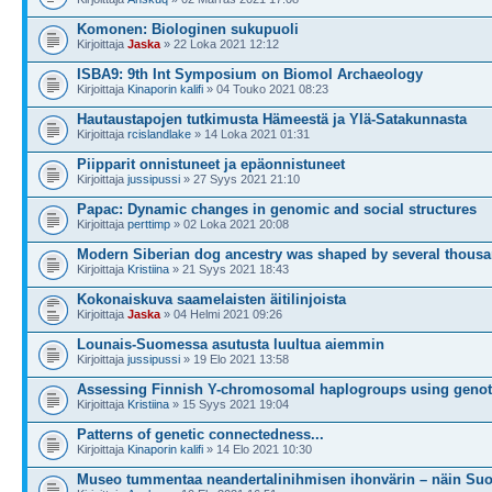
Komonen: Biologinen sukupuoli
Kirjoittaja
Jaska
» 22 Loka 2021 12:12
ISBA9: 9th Int Symposium on Biomol Archaeology
Kirjoittaja
Kinaporin kalifi
» 04 Touko 2021 08:23
Hautaustapojen tutkimusta Hämeestä ja Ylä-Satakunnasta
Kirjoittaja
rcislandlake
» 14 Loka 2021 01:31
Piipparit onnistuneet ja epäonnistuneet
Kirjoittaja
jussipussi
» 27 Syys 2021 21:10
Papac: Dynamic changes in genomic and social structures
Kirjoittaja
perttimp
» 02 Loka 2021 20:08
Modern Siberian dog ancestry was shaped by several thous
Kirjoittaja
Kristiina
» 21 Syys 2021 18:43
Kokonaiskuva saamelaisten äitilinjoista
Kirjoittaja
Jaska
» 04 Helmi 2021 09:26
Lounais-Suomessa asutusta luultua aiemmin
Kirjoittaja
jussipussi
» 19 Elo 2021 13:58
Assessing Finnish Y-chromosomal haplogroups using geno
Kirjoittaja
Kristiina
» 15 Syys 2021 19:04
Patterns of genetic connectedness...
Kirjoittaja
Kinaporin kalifi
» 14 Elo 2021 10:30
Museo tummentaa neandertalinihmisen ihonvärin – näin Su