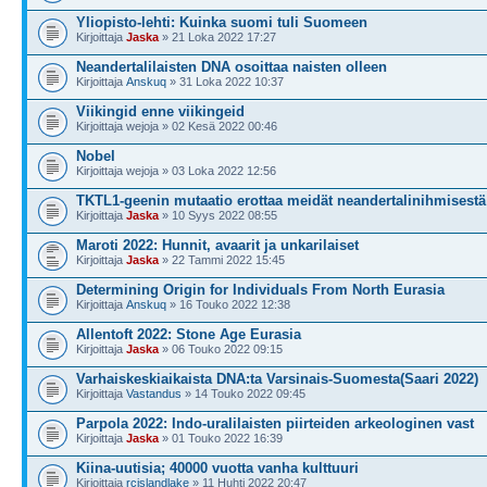
Yliopisto-lehti: Kuinka suomi tuli Suomeen
Kirjoittaja
Jaska
» 21 Loka 2022 17:27
Neandertalilaisten DNA osoittaa naisten olleen
Kirjoittaja
Anskuq
» 31 Loka 2022 10:37
Viikingid enne viikingeid
Kirjoittaja wejoja » 02 Kesä 2022 00:46
Nobel
Kirjoittaja wejoja » 03 Loka 2022 12:56
TKTL1-geenin mutaatio erottaa meidät neandertalinihmisestä
Kirjoittaja
Jaska
» 10 Syys 2022 08:55
Maroti 2022: Hunnit, avaarit ja unkarilaiset
Kirjoittaja
Jaska
» 22 Tammi 2022 15:45
Determining Origin for Individuals From North Eurasia
Kirjoittaja
Anskuq
» 16 Touko 2022 12:38
Allentoft 2022: Stone Age Eurasia
Kirjoittaja
Jaska
» 06 Touko 2022 09:15
Varhaiskeskiaikaista DNA:ta Varsinais-Suomesta(Saari 2022)
Kirjoittaja
Vastandus
» 14 Touko 2022 09:45
Parpola 2022: Indo-uralilaisten piirteiden arkeologinen vast
Kirjoittaja
Jaska
» 01 Touko 2022 16:39
Kiina-uutisia; 40000 vuotta vanha kulttuuri
Kirjoittaja
rcislandlake
» 11 Huhti 2022 20:47