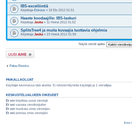
IBS-excelöintiä
Kirjoittaja
Eskous
» 18 Elo 2012 01:51
Haaste koodaajille: IBS-laskuri
Kirjoittaja
Jaska
» 11 Heinä 2012 01:52
SplitsTree4 ja muita kuvaajia tuottavia ohjelmia
Kirjoittaja
Jaska
» 23 Heinä 2012 01:59
Näytä viestit ajalta:
Lähetä uusi viesti
Paluu Etusivu
PAIKALLAOLIJAT
Käyttäjiä lukemassa tätä aluetta: Ei rekisteröityneitä käyttäjiä ja 1 vierailijaa
KESKUSTELUALUEEN OIKEUDET
Et voi
kirjoittaa uusia viestejä
Et voi
vastata viestiketjuihin
Et voi
muokata omia viestejäsi
Et voi
poistaa omia viestejäsi
Error 