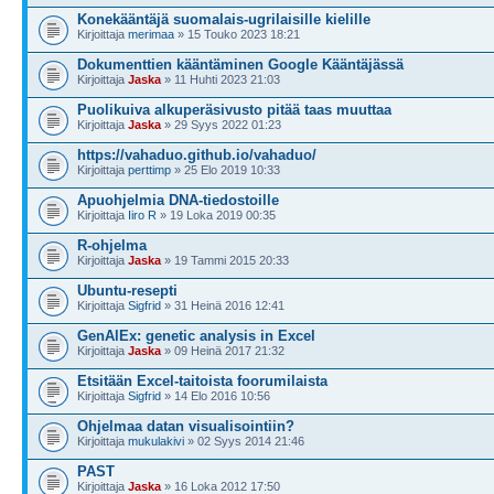
Konekääntäjä suomalais-ugrilaisille kielille
Kirjoittaja
merimaa
» 15 Touko 2023 18:21
Dokumenttien kääntäminen Google Kääntäjässä
Kirjoittaja
Jaska
» 11 Huhti 2023 21:03
Puolikuiva alkuperäsivusto pitää taas muuttaa
Kirjoittaja
Jaska
» 29 Syys 2022 01:23
https://vahaduo.github.io/vahaduo/
Kirjoittaja
perttimp
» 25 Elo 2019 10:33
Apuohjelmia DNA-tiedostoille
Kirjoittaja
Iiro R
» 19 Loka 2019 00:35
R-ohjelma
Kirjoittaja
Jaska
» 19 Tammi 2015 20:33
Ubuntu-resepti
Kirjoittaja
Sigfrid
» 31 Heinä 2016 12:41
GenAlEx: genetic analysis in Excel
Kirjoittaja
Jaska
» 09 Heinä 2017 21:32
Etsitään Excel-taitoista foorumilaista
Kirjoittaja
Sigfrid
» 14 Elo 2016 10:56
Ohjelmaa datan visualisointiin?
Kirjoittaja
mukulakivi
» 02 Syys 2014 21:46
PAST
Kirjoittaja
Jaska
» 16 Loka 2012 17:50