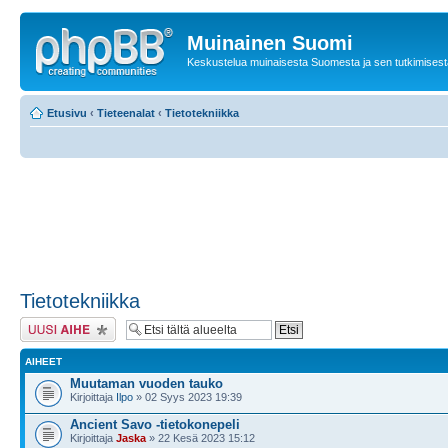
Muinainen Suomi
Keskustelua muinaisesta Suomesta ja sen tutkimisest
Etusivu
‹
Tieteenalat
‹
Tietotekniikka
Tietotekniikka
Lähetä uusi viesti
AIHEET
Muutaman vuoden tauko
Kirjoittaja
Ilpo
» 02 Syys 2023 19:39
Ancient Savo -tietokonepeli
Kirjoittaja
Jaska
» 22 Kesä 2023 15:12