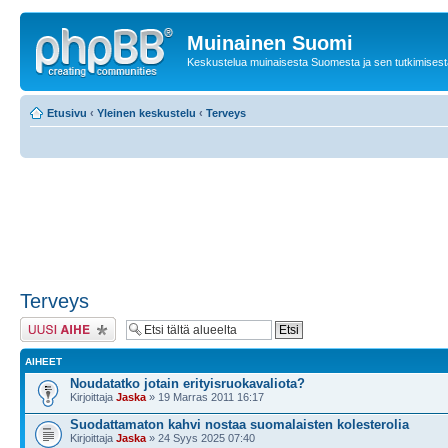
Muinainen Suomi
Keskustelua muinaisesta Suomesta ja sen tutkimisest
Etusivu
‹
Yleinen keskustelu
‹
Terveys
Terveys
Lähetä uusi viesti
AIHEET
Noudatatko jotain erityisruokavaliota?
Kirjoittaja
Jaska
» 19 Marras 2011 16:17
Suodattamaton kahvi nostaa suomalaisten kolesterolia
Kirjoittaja
Jaska
» 24 Syys 2025 07:40