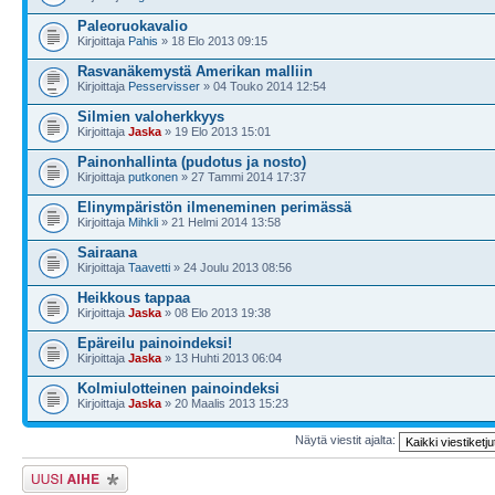
Paleoruokavalio
Kirjoittaja
Pahis
» 18 Elo 2013 09:15
Rasvanäkemystä Amerikan malliin
Kirjoittaja
Pesservisser
» 04 Touko 2014 12:54
Silmien valoherkkyys
Kirjoittaja
Jaska
» 19 Elo 2013 15:01
Painonhallinta (pudotus ja nosto)
Kirjoittaja
putkonen
» 27 Tammi 2014 17:37
Elinympäristön ilmeneminen perimässä
Kirjoittaja
Mihkli
» 21 Helmi 2014 13:58
Sairaana
Kirjoittaja
Taavetti
» 24 Joulu 2013 08:56
Heikkous tappaa
Kirjoittaja
Jaska
» 08 Elo 2013 19:38
Epäreilu painoindeksi!
Kirjoittaja
Jaska
» 13 Huhti 2013 06:04
Kolmiulotteinen painoindeksi
Kirjoittaja
Jaska
» 20 Maalis 2013 15:23
Näytä viestit ajalta:
Lähetä uusi viesti