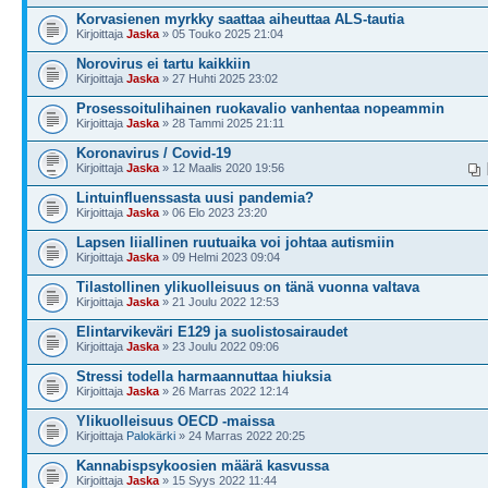
Korvasienen myrkky saattaa aiheuttaa ALS-tautia
Kirjoittaja
Jaska
» 05 Touko 2025 21:04
Norovirus ei tartu kaikkiin
Kirjoittaja
Jaska
» 27 Huhti 2025 23:02
Prosessoitulihainen ruokavalio vanhentaa nopeammin
Kirjoittaja
Jaska
» 28 Tammi 2025 21:11
Koronavirus / Covid-19
Kirjoittaja
Jaska
» 12 Maalis 2020 19:56
Lintuinfluenssasta uusi pandemia?
Kirjoittaja
Jaska
» 06 Elo 2023 23:20
Lapsen liiallinen ruutuaika voi johtaa autismiin
Kirjoittaja
Jaska
» 09 Helmi 2023 09:04
Tilastollinen ylikuolleisuus on tänä vuonna valtava
Kirjoittaja
Jaska
» 21 Joulu 2022 12:53
Elintarvikeväri E129 ja suolistosairaudet
Kirjoittaja
Jaska
» 23 Joulu 2022 09:06
Stressi todella harmaannuttaa hiuksia
Kirjoittaja
Jaska
» 26 Marras 2022 12:14
Ylikuolleisuus OECD -maissa
Kirjoittaja
Palokärki
» 24 Marras 2022 20:25
Kannabispsykoosien määrä kasvussa
Kirjoittaja
Jaska
» 15 Syys 2022 11:44