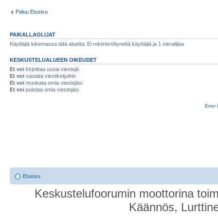
Paluu Etusivu
PAIKALLAOLIJAT
Käyttäjiä lukemassa tätä aluetta: Ei rekisteröityneitä käyttäjiä ja 1 vierailijaa
KESKUSTELUALUEEN OIKEUDET
Et voi
kirjoittaa uusia viestejä
Et voi
vastata viestiketjuihin
Et voi
muokata omia viestejäsi
Et voi
poistaa omia viestejäsi
Error 
Etusivu
Keskustelufoorumin moottorina toim
Käännös, Lurttin