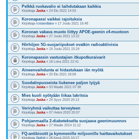
Pelkkä ruokavalio ei laihdutakaan kaikkia
Kirjoittaja
Jaska
» 24 Elo 2022 14:03
Koronapassi vaikkei rajoituksia
Kirjoittaja
rcislandlake
» 17 Joulu 2021 16:48
Koronan vakava muoto liittyy APOE-geenin ɛ4-muotoon
Kirjoittaja
Jaska
» 27 Joulu 2021 13:22
Hörhöjen 5G-suojariipukset ovatkin radioaktiivisia
Kirjoittaja
Jaska
» 19 Joulu 2021 15:24
Koronapassin vastustajien itkupotkuraivarit
Kirjoittaja
Jaska
» 18 Loka 2021 22:41
Aineenvaihdunta ei hidastukaan iän myötä
Kirjoittaja
Jaska
» 20 Elo 2021 18:09
Suodatinpusseista liukenee paljon lyijyä
Kirjoittaja
Jaska
» 03 Maalis 2021 07:38
Mies kuoli syötyään liikaa lakritsia
Kirjoittaja
Jaska
» 24 Syys 2020 20:13
Veriryhmä vaikuttaa terveyteen
Kirjoittaja
Jaska
» 07 Helmi 2020 20:07
Pohjanmaalla 2-diabetekselta suojaava geenimuunnos
Kirjoittaja
Jaska
» 27 Maalis 2014 11:12
FQ-antibiootit ja kymmenille miljoonille haittavaikutukset
Kirjoittaja
Sigfrid
» 28 Kesä 2015 10:17