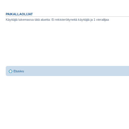
PAIKALLAOLIJAT
Käyttäjiä lukemassa tätä aluetta: Ei rekisteröityneitä käyttäjiä ja 1 vierailijaa
Etusivu