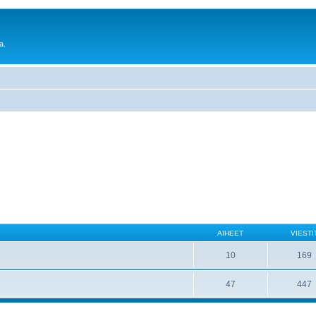
a.
AIHEET
VIESTI
10
169
47
447