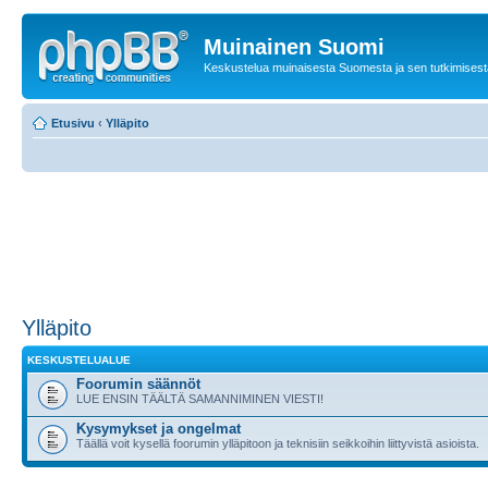
Muinainen Suomi
Keskustelua muinaisesta Suomesta ja sen tutkimisest
Etusivu
‹
Ylläpito
Ylläpito
KESKUSTELUALUE
Foorumin säännöt
LUE ENSIN TÄÄLTÄ SAMANNIMINEN VIESTI!
Kysymykset ja ongelmat
Täällä voit kysellä foorumin ylläpitoon ja teknisiin seikkoihin liittyvistä asioista.