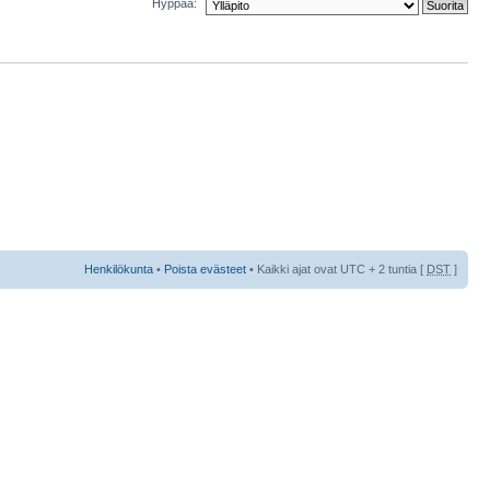
Hyppää:
Henkilökunta
•
Poista evästeet
• Kaikki ajat ovat UTC + 2 tuntia [
DST
]