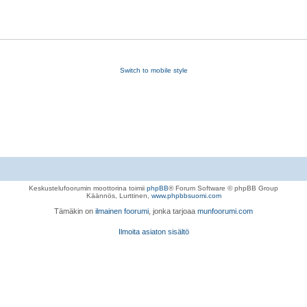
Switch to mobile style
Keskustelufoorumin moottorina toimii
phpBB
® Forum Software © phpBB Group
Käännös, Lurttinen,
www.phpbbsuomi.com
Tämäkin on
ilmainen foorumi
, jonka tarjoaa
munfoorumi.com
Ilmoita asiaton sisältö