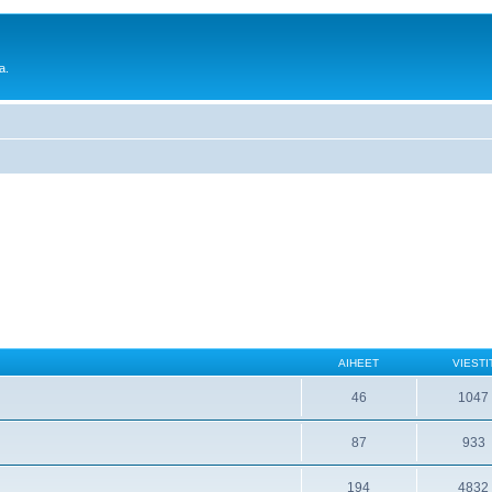
a.
AIHEET
VIESTI
46
1047
87
933
194
4832