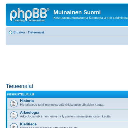
Muinainen Suomi
Keskustelua muinaisesta Suomesta ja sen tutkimisest
Etusivu
‹
Tieteenalat
Tieteenalat
KESKUSTELUALUE
Historia
Historiatiede tutkii menneisyyttä kirjoitettujen lähteiden kautta.
Arkeologia
Arkeologia tutkii menneisyyttä fyysisten muinaisjäännösten kautta.
Kielitiede
Kielitiede tutkii menneisyyttä kielten kautta.