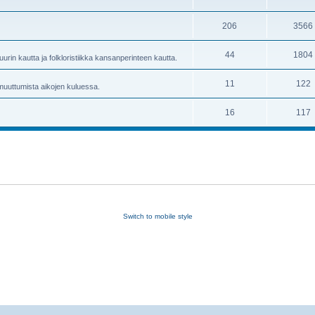
206
3566
44
1804
uurin kautta ja folkloristiikka kansanperinteen kautta.
11
122
 muuttumista aikojen kuluessa.
16
117
Switch to mobile style