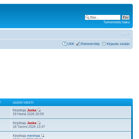
Tarkennettu haku
UKK
Rekisteröidy
Kirjaudu sisään
T
UUSIN VIESTI
Kirjoittaja
Jaska
18 Heinä 2026 20:59
Kirjoittaja
Jaska
18 Tammi 2026 13:47
Kirjoittaja
merimaa