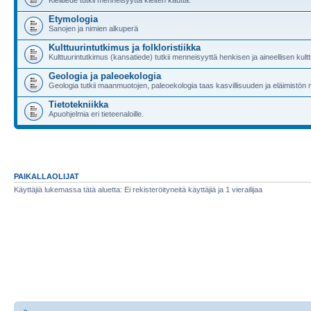
Etymologia
Sanojen ja nimien alkuperä
Kulttuurintutkimus ja folkloristiikka
Kulttuurintutkimus (kansatiede) tutkii menneisyyttä henkisen ja aineellisen kultt
Geologia ja paleoekologia
Geologia tutkii maanmuotojen, paleoekologia taas kasvillisuuden ja eläimistön
Tietotekniikka
Apuohjelmia eri tieteenaloille.
PAIKALLAOLIJAT
Käyttäjiä lukemassa tätä aluetta: Ei rekisteröityneitä käyttäjiä ja 1 vierailijaa