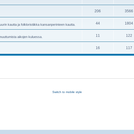
206
3566
44
1804
uurin kautta ja folkloristiikka kansanperinteen kautta.
11
122
 muuttumista aikojen kuluessa.
16
117
Switch to mobile style