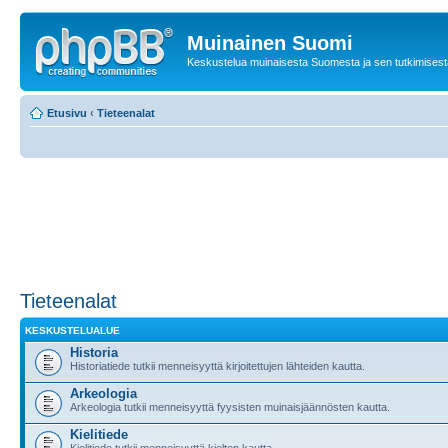
Muinainen Suomi
Keskustelua muinaisesta Suomesta ja sen tutkimisest
Etusivu
‹
Tieteenalat
Tieteenalat
KESKUSTELUALUE
Historia
Historiatiede tutkii menneisyyttä kirjoitettujen lähteiden kautta.
Arkeologia
Arkeologia tutkii menneisyyttä fyysisten muinaisjäännösten kautta.
Kielitiede
Kielitiede tutkii menneisyyttä kielten kautta.