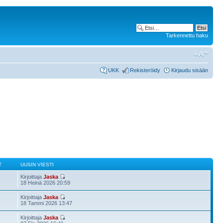
Tarkennettu haku
UKK
Rekisteröidy
Kirjaudu sisään
T
UUSIN VIESTI
Kirjoittaja
Jaska
18 Heinä 2026 20:59
Kirjoittaja
Jaska
18 Tammi 2026 13:47
Kirjoittaja
Jaska