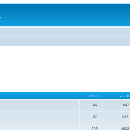
a.
AIHEET
VIESTI
46
1047
87
933
195
4833