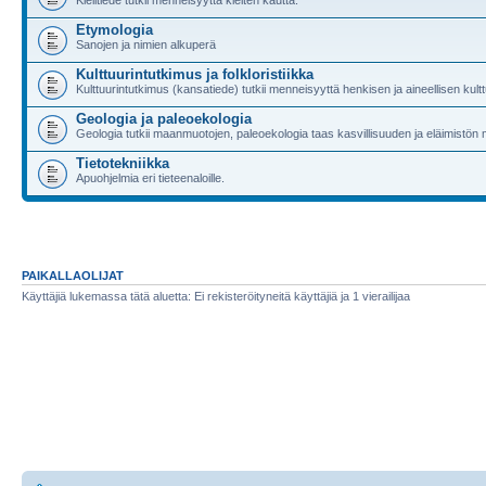
Etymologia
Sanojen ja nimien alkuperä
Kulttuurintutkimus ja folkloristiikka
Kulttuurintutkimus (kansatiede) tutkii menneisyyttä henkisen ja aineellisen kultt
Geologia ja paleoekologia
Geologia tutkii maanmuotojen, paleoekologia taas kasvillisuuden ja eläimistön
Tietotekniikka
Apuohjelmia eri tieteenaloille.
PAIKALLAOLIJAT
Käyttäjiä lukemassa tätä aluetta: Ei rekisteröityneitä käyttäjiä ja 1 vierailijaa