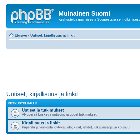
Muinainen Suomi
Keskustelua muinaisesta Suomesta ja sen tutkimisest
Etusivu
‹
Uutiset, kirjallisuus ja linkit
Uutiset, kirjallisuus ja linkit
KESKUSTELUALUE
Uutiset ja tutkimukset
Alkuperää koskeva uutisointi ja uudet tutkimukset.
Kirjallisuus ja linkit
Paperilta ja verkosta löytyvä tieto; kirjat, lehdet, julkaisusarjat ja kotisivut.