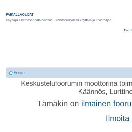
PAIKALLAOLIJAT
Käyttäjiä lukemassa tätä aluetta: Ei rekisteröityneitä käyttäjiä ja 1 vierailijaa
Error 
Etusivu
Keskustelufoorumin moottorina toim
Käännös, Lurttin
Tämäkin on
ilmainen foor
Ilmoita