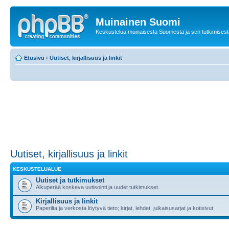
Muinainen Suomi
Keskustelua muinaisesta Suomesta ja sen tutkimisest
Etusivu
‹
Uutiset, kirjallisuus ja linkit
Uutiset, kirjallisuus ja linkit
KESKUSTELUALUE
Uutiset ja tutkimukset
Alkuperää koskeva uutisointi ja uudet tutkimukset.
Kirjallisuus ja linkit
Paperilta ja verkosta löytyvä tieto; kirjat, lehdet, julkaisusarjat ja kotisivut.