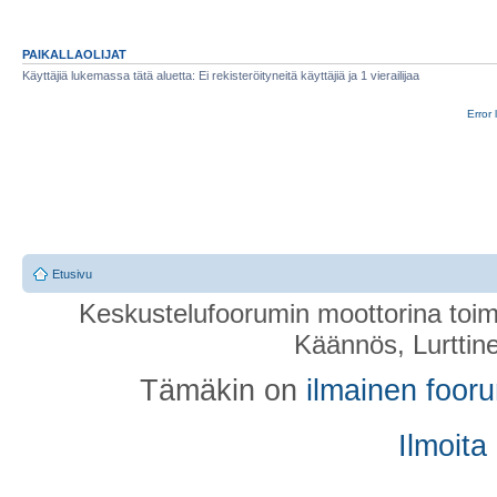
PAIKALLAOLIJAT
Käyttäjiä lukemassa tätä aluetta: Ei rekisteröityneitä käyttäjiä ja 1 vierailijaa
Error 
Etusivu
Keskustelufoorumin moottorina toim
Käännös, Lurttin
Tämäkin on
ilmainen foor
Ilmoita