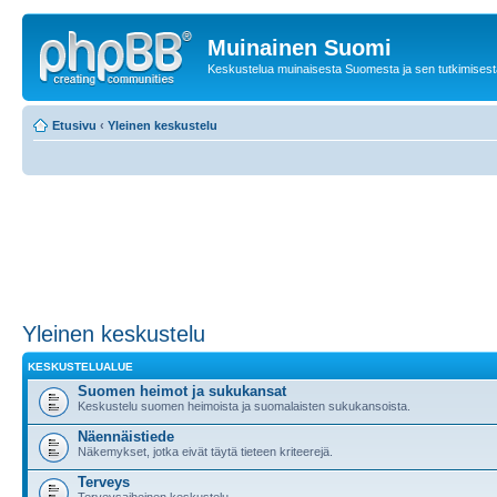
Muinainen Suomi
Keskustelua muinaisesta Suomesta ja sen tutkimisest
Etusivu
‹
Yleinen keskustelu
Yleinen keskustelu
KESKUSTELUALUE
Suomen heimot ja sukukansat
Keskustelu suomen heimoista ja suomalaisten sukukansoista.
Näennäistiede
Näkemykset, jotka eivät täytä tieteen kriteerejä.
Terveys
Terveysaiheinen keskustelu