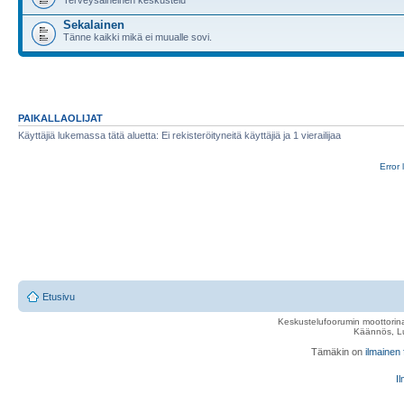
Sekalainen
Tänne kaikki mikä ei muualle sovi.
PAIKALLAOLIJAT
Käyttäjiä lukemassa tätä aluetta: Ei rekisteröityneitä käyttäjiä ja 1 vierailijaa
Error 
Etusivu
Keskustelufoorumin moottorina
Käännös, Lu
Tämäkin on
ilmainen
Il