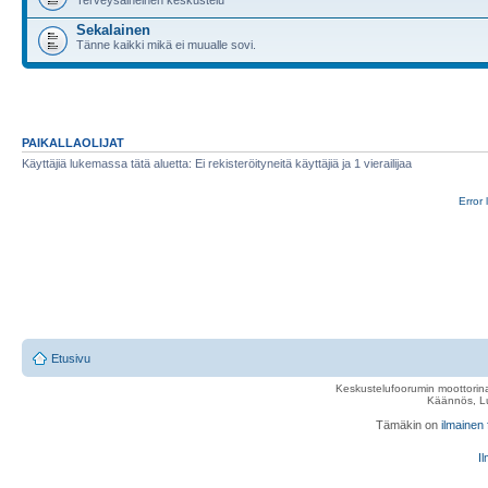
Sekalainen
Tänne kaikki mikä ei muualle sovi.
PAIKALLAOLIJAT
Käyttäjiä lukemassa tätä aluetta: Ei rekisteröityneitä käyttäjiä ja 1 vierailijaa
Error 
Etusivu
Keskustelufoorumin moottorina
Käännös, Lu
Tämäkin on
ilmainen
Il