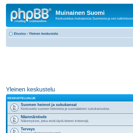
Muinainen Suomi
Keskustelua muinaisesta Suomesta ja sen tutkimisest
Etusivu
‹
Yleinen keskustelu
Yleinen keskustelu
KESKUSTELUALUE
Suomen heimot ja sukukansat
Keskustelu suomen heimoista ja suomalaisten sukukansoista.
Näennäistiede
Näkemykset, jotka eivät täytä tieteen kriteerejä.
Terveys
Terveysaiheinen keskustelu