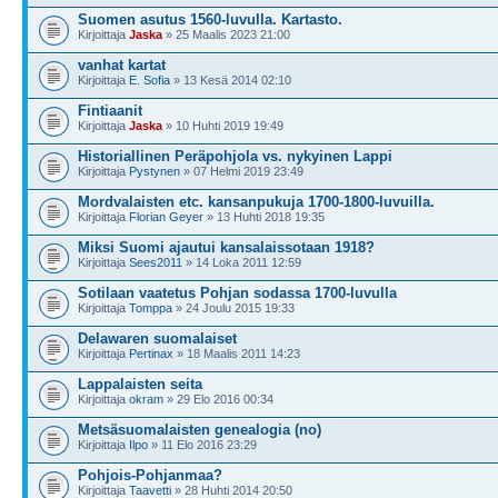
Suomen asutus 1560-luvulla. Kartasto.
Kirjoittaja
Jaska
» 25 Maalis 2023 21:00
vanhat kartat
Kirjoittaja
E. Sofia
» 13 Kesä 2014 02:10
Fintiaanit
Kirjoittaja
Jaska
» 10 Huhti 2019 19:49
Historiallinen Peräpohjola vs. nykyinen Lappi
Kirjoittaja
Pystynen
» 07 Helmi 2019 23:49
Mordvalaisten etc. kansanpukuja 1700-1800-luvuilla.
Kirjoittaja
Florian Geyer
» 13 Huhti 2018 19:35
Miksi Suomi ajautui kansalaissotaan 1918?
Kirjoittaja
Sees2011
» 14 Loka 2011 12:59
Sotilaan vaatetus Pohjan sodassa 1700-luvulla
Kirjoittaja
Tomppa
» 24 Joulu 2015 19:33
Delawaren suomalaiset
Kirjoittaja
Pertinax
» 18 Maalis 2011 14:23
Lappalaisten seita
Kirjoittaja
okram
» 29 Elo 2016 00:34
Metsäsuomalaisten genealogia (no)
Kirjoittaja
Ilpo
» 11 Elo 2016 23:29
Pohjois-Pohjanmaa?
Kirjoittaja
Taavetti
» 28 Huhti 2014 20:50