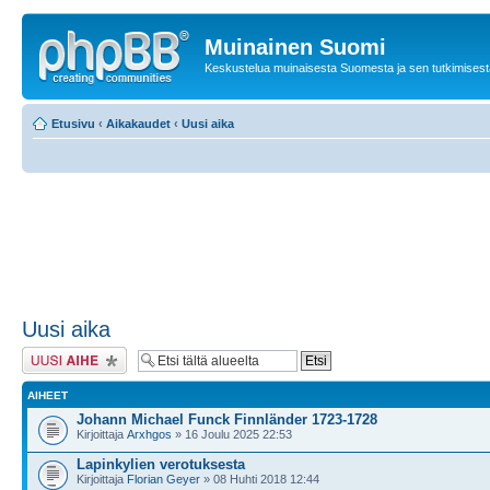
Muinainen Suomi
Keskustelua muinaisesta Suomesta ja sen tutkimisest
Etusivu
‹
Aikakaudet
‹
Uusi aika
Uusi aika
Lähetä uusi viesti
AIHEET
Johann Michael Funck Finnländer 1723-1728
Kirjoittaja
Arxhgos
» 16 Joulu 2025 22:53
Lapinkylien verotuksesta
Kirjoittaja
Florian Geyer
» 08 Huhti 2018 12:44