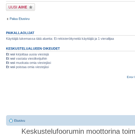
Lähetä uusi viesti
Paluu Etusivu
PAIKALLAOLIJAT
Käyttäjiä lukemassa tätä aluetta: Ei rekisteröityneitä käyttäjiä ja 1 vierailijaa
KESKUSTELUALUEEN OIKEUDET
Et voi
kirjoittaa uusia viestejä
Et voi
vastata viestiketjuihin
Et voi
muokata omia viestejäsi
Et voi
poistaa omia viestejäsi
Error 
Etusivu
Keskustelufoorumin moottorina toim