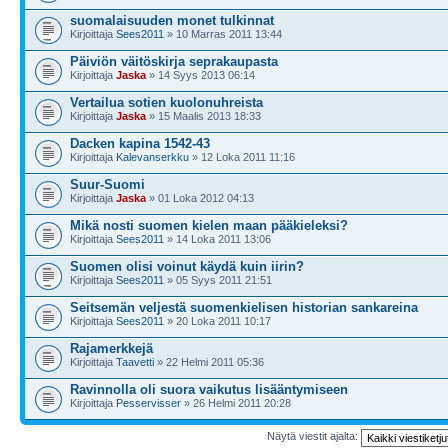
suomalaisuuden monet tulkinnat
Kirjoittaja
Sees2011
» 10 Marras 2011 13:44
Päiviön väitöskirja seprakaupasta
Kirjoittaja
Jaska
» 14 Syys 2013 06:14
Vertailua sotien kuolonuhreista
Kirjoittaja
Jaska
» 15 Maalis 2013 18:33
Dacken kapina 1542-43
Kirjoittaja
Kalevanserkku
» 12 Loka 2011 11:16
Suur-Suomi
Kirjoittaja
Jaska
» 01 Loka 2012 04:13
Mikä nosti suomen kielen maan pääkieleksi?
Kirjoittaja
Sees2011
» 14 Loka 2011 13:06
Suomen olisi voinut käydä kuin iirin?
Kirjoittaja
Sees2011
» 05 Syys 2011 21:51
Seitsemän veljestä suomenkielisen historian sankareina
Kirjoittaja
Sees2011
» 20 Loka 2011 10:17
Rajamerkkejä
Kirjoittaja
Taavetti
» 22 Helmi 2011 05:36
Ravinnolla oli suora vaikutus lisääntymiseen
Kirjoittaja
Pesservisser
» 26 Helmi 2011 20:28
Näytä viestit ajalta: