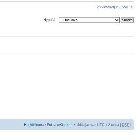
23 viestiketjua • Sivu
1
/
1
Hyppää:
Henkilökunta
•
Poista evästeet
• Kaikki ajat ovat UTC + 2 tuntia [
DST
]