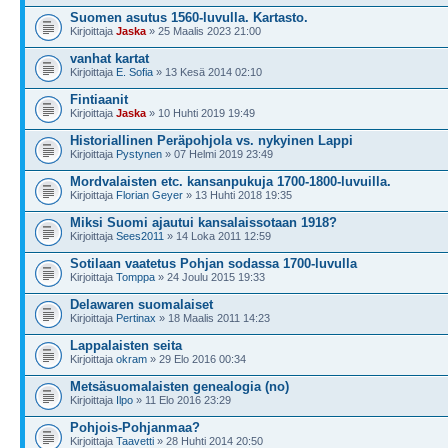
Suomen asutus 1560-luvulla. Kartasto.
Kirjoittaja
Jaska
» 25 Maalis 2023 21:00
vanhat kartat
Kirjoittaja
E. Sofia
» 13 Kesä 2014 02:10
Fintiaanit
Kirjoittaja
Jaska
» 10 Huhti 2019 19:49
Historiallinen Peräpohjola vs. nykyinen Lappi
Kirjoittaja
Pystynen
» 07 Helmi 2019 23:49
Mordvalaisten etc. kansanpukuja 1700-1800-luvuilla.
Kirjoittaja
Florian Geyer
» 13 Huhti 2018 19:35
Miksi Suomi ajautui kansalaissotaan 1918?
Kirjoittaja
Sees2011
» 14 Loka 2011 12:59
Sotilaan vaatetus Pohjan sodassa 1700-luvulla
Kirjoittaja
Tomppa
» 24 Joulu 2015 19:33
Delawaren suomalaiset
Kirjoittaja
Pertinax
» 18 Maalis 2011 14:23
Lappalaisten seita
Kirjoittaja
okram
» 29 Elo 2016 00:34
Metsäsuomalaisten genealogia (no)
Kirjoittaja
Ilpo
» 11 Elo 2016 23:29
Pohjois-Pohjanmaa?
Kirjoittaja
Taavetti
» 28 Huhti 2014 20:50