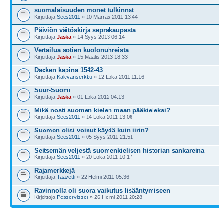
suomalaisuuden monet tulkinnat
Kirjoittaja
Sees2011
» 10 Marras 2011 13:44
Päiviön väitöskirja seprakaupasta
Kirjoittaja
Jaska
» 14 Syys 2013 06:14
Vertailua sotien kuolonuhreista
Kirjoittaja
Jaska
» 15 Maalis 2013 18:33
Dacken kapina 1542-43
Kirjoittaja
Kalevanserkku
» 12 Loka 2011 11:16
Suur-Suomi
Kirjoittaja
Jaska
» 01 Loka 2012 04:13
Mikä nosti suomen kielen maan pääkieleksi?
Kirjoittaja
Sees2011
» 14 Loka 2011 13:06
Suomen olisi voinut käydä kuin iirin?
Kirjoittaja
Sees2011
» 05 Syys 2011 21:51
Seitsemän veljestä suomenkielisen historian sankareina
Kirjoittaja
Sees2011
» 20 Loka 2011 10:17
Rajamerkkejä
Kirjoittaja
Taavetti
» 22 Helmi 2011 05:36
Ravinnolla oli suora vaikutus lisääntymiseen
Kirjoittaja
Pesservisser
» 26 Helmi 2011 20:28