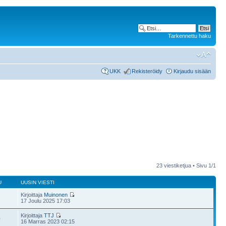
Tarkennettu haku
UKK
Rekisteröidy
Kirjaudu sisään
23 viestiketjua • Sivu
1
/
1
U
UUSIN VIESTI
Kirjoittaja
Muinonen
17 Joulu 2025 17:03
Kirjoittaja
TTJ
0
16 Marras 2023 02:15