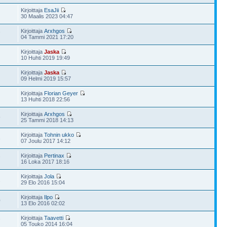
Kirjoittaja
EsaJii
30 Maalis 2023 04:47
Kirjoittaja
Arxhgos
7
04 Tammi 2021 17:20
Kirjoittaja
Jaska
10 Huhti 2019 19:49
Kirjoittaja
Jaska
09 Helmi 2019 15:57
Kirjoittaja
Florian Geyer
13 Huhti 2018 22:56
Kirjoittaja
Arxhgos
9
25 Tammi 2018 14:13
Kirjoittaja
Tohnin ukko
3
07 Joulu 2017 14:12
Kirjoittaja
Pertinax
7
16 Loka 2017 18:16
Kirjoittaja
Jola
2
29 Elo 2016 15:04
Kirjoittaja
Ilpo
0
13 Elo 2016 02:02
Kirjoittaja
Taavetti
7
05 Touko 2014 16:04