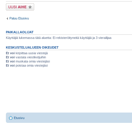
Lähetä uusi viesti
Paluu Etusivu
PAIKALLAOLIJAT
Käyttäjiä lukemassa tätä aluetta: Ei rekisteröityneitä käyttäjiä ja 3 vierailijaa
KESKUSTELUALUEEN OIKEUDET
Et voi
kirjoittaa uusia viestejä
Et voi
vastata viestiketjuihin
Et voi
muokata omia viestejäsi
Et voi
poistaa omia viestejäsi
Etusivu