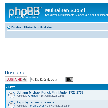
Muinainen Suomi
Keskustelua muinaisesta Suomesta ja sen tutkimisest
Etusivu
‹
Aikakaudet
‹
Uusi aika
Uusi aika
Lähetä uusi viesti
AIHEET
Johann Michael Funck Finnländer 1723-1728
Kirjoittaja
Arxhgos
» 16 Joulu 2025 22:53
Lapinkylien verotuksesta
Kirjoittaja
Florian Geyer
» 08 Huhti 2018 12:44