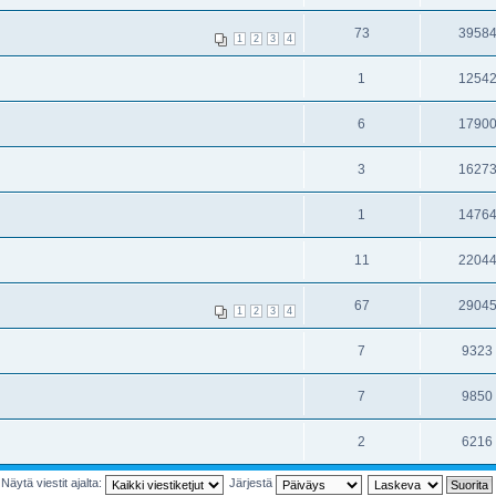
73
3958
1
2
3
4
1
1254
6
1790
3
1627
1
1476
11
2204
67
2904
1
2
3
4
7
9323
7
9850
2
6216
Näytä viestit ajalta:
Järjestä