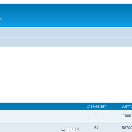
a.
VASTAUKSET
LUETT
1
1608
54
5870
1
2
3