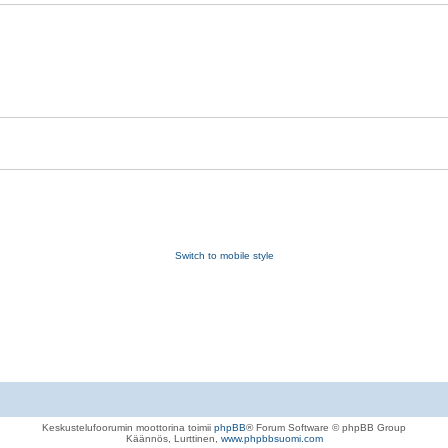
Switch to mobile style
Keskustelufoorumin moottorina toimii
phpBB
® Forum Software © phpBB Group
Käännös, Lurttinen,
www.phpbbsuomi.com