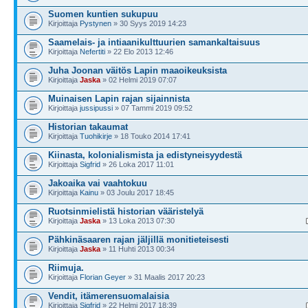
Suomen kuntien sukupuu
Kirjoittaja
Pystynen
» 30 Syys 2019 14:23
Saamelais- ja intiaanikulttuurien samankaltaisuus
Kirjoittaja
Nefertiti
» 22 Elo 2013 12:46
Juha Joonan väitös Lapin maaoikeuksista
Kirjoittaja
Jaska
» 02 Helmi 2019 07:07
Muinaisen Lapin rajan sijainnista
Kirjoittaja
jussipussi
» 07 Tammi 2019 09:52
Historian takaumat
Kirjoittaja
Tuohikirje
» 18 Touko 2014 17:41
Kiinasta, kolonialismista ja edistyneisyydestä
Kirjoittaja
Sigfrid
» 26 Loka 2017 11:01
Jakoaika vai vaahtokuu
Kirjoittaja
Kainu
» 03 Joulu 2017 18:45
Ruotsinmielistä historian vääristelyä
Kirjoittaja
Jaska
» 13 Loka 2013 07:30
Pähkinäsaaren rajan jäljillä monitieteisesti
Kirjoittaja
Jaska
» 11 Huhti 2013 00:34
Riimuja.
Kirjoittaja
Florian Geyer
» 31 Maalis 2017 20:23
Vendit, itämerensuomalaisia
Kirjoittaja
Sigfrid
» 22 Helmi 2017 18:39