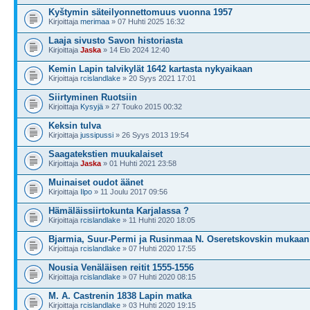
Kyštymin säteilyonnettomuus vuonna 1957
Kirjoittaja
merimaa
» 07 Huhti 2025 16:32
Laaja sivusto Savon historiasta
Kirjoittaja
Jaska
» 14 Elo 2024 12:40
Kemin Lapin talvikylät 1642 kartasta nykyaikaan
Kirjoittaja
rcislandlake
» 20 Syys 2021 17:01
Siirtyminen Ruotsiin
Kirjoittaja
Kysyjä
» 27 Touko 2015 00:32
Keksin tulva
Kirjoittaja
jussipussi
» 26 Syys 2013 19:54
Saagatekstien muukalaiset
Kirjoittaja
Jaska
» 01 Huhti 2021 23:58
Muinaiset oudot äänet
Kirjoittaja
Ilpo
» 11 Joulu 2017 09:56
Hämäläissiirtokunta Karjalassa ?
Kirjoittaja
rcislandlake
» 11 Huhti 2020 18:05
Bjarmia, Suur-Permi ja Rusinmaa N. Oseretskovskin mukaan
Kirjoittaja
rcislandlake
» 07 Huhti 2020 17:55
Nousia Venäläisen reitit 1555-1556
Kirjoittaja
rcislandlake
» 07 Huhti 2020 08:15
M. A. Castrenin 1838 Lapin matka
Kirjoittaja
rcislandlake
» 03 Huhti 2020 19:15