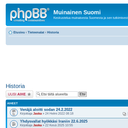
Muinainen Suomi
Keskustelua muinaisesta Suomesta ja sen tutkimisest
Etusivu
‹
Tieteenalat
‹
Historia
Historia
Lähetä uusi viesti
AIHEET
Venäjä aloitti sodan 24.2.2022
Kirjoittaja
Jaska
» 24 Helmi 2022 08:18
Yhdysvallat hyökkäsi Iraniin 22.6.2025
Kirjoittaja
Jaska
» 22 Kesä 2025 10:55