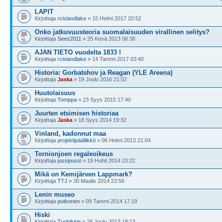
LAPIT
Kirjoittaja
rcislandlake
» 15 Helmi 2017 20:52
Onko jatkuvuusteoria suomalaisuuden virallinen selitys?
Kirjoittaja
Sees2011
» 25 Kesä 2013 08:38
AJAN TIETO vuodelta 1833 !
Kirjoittaja
rcislandlake
» 14 Tammi 2017 03:40
Historia: Gorbatshov ja Reagan (YLE Areena)
Kirjoittaja
Jaska
» 19 Joulu 2016 21:02
Huutolaisuus
Kirjoittaja
Tomppa
» 23 Syys 2015 17:40
Juurten etsimisen historiaa
Kirjoittaja
Jaska
» 18 Syys 2014 19:32
Vinland, kadonnut maa
Kirjoittaja
projektipäällikkö
» 06 Helmi 2013 21:04
Tornionjoen regaleoikeus
Kirjoittaja
jussipussi
» 19 Huhti 2014 23:22
Mikä on Kemijärven Lappmark?
Kirjoittaja
TTJ
» 30 Maalis 2014 23:56
Lenin museo
Kirjoittaja
putkonen
» 09 Tammi 2014 17:19
Hiski
Kirjoittaja
Tuohikirje
» 29 Joulu 2013 18:13