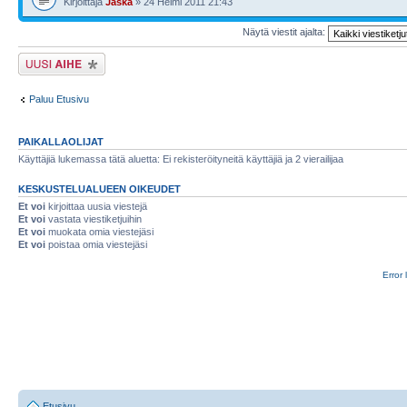
Kirjoittaja
Jaska
» 24 Helmi 2011 21:43
Näytä viestit ajalta:
Lähetä uusi viesti
Paluu Etusivu
PAIKALLAOLIJAT
Käyttäjiä lukemassa tätä aluetta: Ei rekisteröityneitä käyttäjiä ja 2 vierailijaa
KESKUSTELUALUEEN OIKEUDET
Et voi
kirjoittaa uusia viestejä
Et voi
vastata viestiketjuihin
Et voi
muokata omia viestejäsi
Et voi
poistaa omia viestejäsi
Error 
Etusivu