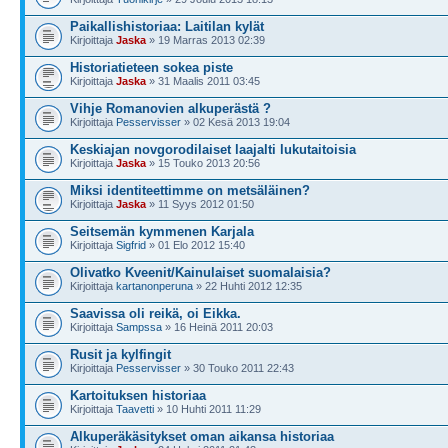
Paikallishistoriaa: Laitilan kylät
Kirjoittaja
Jaska
» 19 Marras 2013 02:39
Historiatieteen sokea piste
Kirjoittaja
Jaska
» 31 Maalis 2011 03:45
Vihje Romanovien alkuperästä ?
Kirjoittaja
Pesservisser
» 02 Kesä 2013 19:04
Keskiajan novgorodilaiset laajalti lukutaitoisia
Kirjoittaja
Jaska
» 15 Touko 2013 20:56
Miksi identiteettimme on metsäläinen?
Kirjoittaja
Jaska
» 11 Syys 2012 01:50
Seitsemän kymmenen Karjala
Kirjoittaja
Sigfrid
» 01 Elo 2012 15:40
Olivatko Kveenit/Kainulaiset suomalaisia?
Kirjoittaja
kartanonperuna
» 22 Huhti 2012 12:35
Saavissa oli reikä, oi Eikka.
Kirjoittaja
Sampssa
» 16 Heinä 2011 20:03
Rusit ja kylfingit
Kirjoittaja
Pesservisser
» 30 Touko 2011 22:43
Kartoituksen historiaa
Kirjoittaja
Taavetti
» 10 Huhti 2011 11:29
Alkuperäkäsitykset oman aikansa historiaa