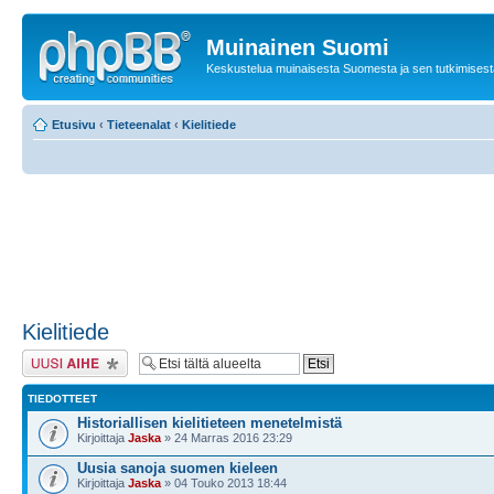
Muinainen Suomi
Keskustelua muinaisesta Suomesta ja sen tutkimisest
Etusivu
‹
Tieteenalat
‹
Kielitiede
Kielitiede
Lähetä uusi viesti
TIEDOTTEET
Historiallisen kielitieteen menetelmistä
Kirjoittaja
Jaska
» 24 Marras 2016 23:29
Uusia sanoja suomen kieleen
Kirjoittaja
Jaska
» 04 Touko 2013 18:44