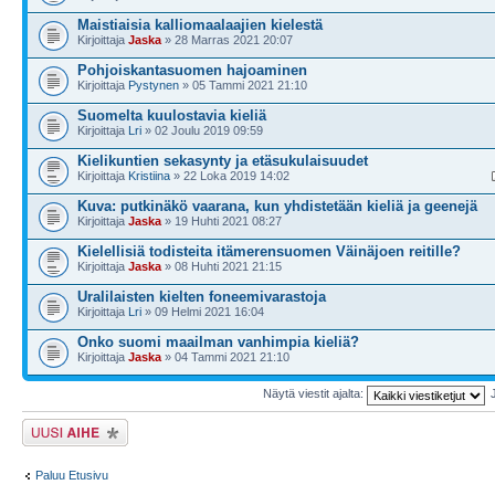
Maistiaisia kalliomaalaajien kielestä
Kirjoittaja
Jaska
» 28 Marras 2021 20:07
Pohjoiskantasuomen hajoaminen
Kirjoittaja
Pystynen
» 05 Tammi 2021 21:10
Suomelta kuulostavia kieliä
Kirjoittaja
Lri
» 02 Joulu 2019 09:59
Kielikuntien sekasynty ja etäsukulaisuudet
Kirjoittaja
Kristiina
» 22 Loka 2019 14:02
Kuva: putkinäkö vaarana, kun yhdistetään kieliä ja geenejä
Kirjoittaja
Jaska
» 19 Huhti 2021 08:27
Kielellisiä todisteita itämerensuomen Väinäjoen reitille?
Kirjoittaja
Jaska
» 08 Huhti 2021 21:15
Uralilaisten kielten foneemivarastoja
Kirjoittaja
Lri
» 09 Helmi 2021 16:04
Onko suomi maailman vanhimpia kieliä?
Kirjoittaja
Jaska
» 04 Tammi 2021 21:10
Näytä viestit ajalta:
Lähetä uusi viesti
Paluu Etusivu