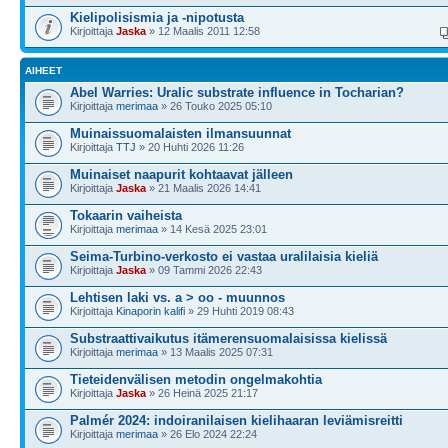
Kielipolisismia ja -nipotusta
Kirjoittaja
Jaska
» 12 Maalis 2011 12:58
AIHEET
Abel Warries: Uralic substrate influence in Tocharian?
Kirjoittaja
merimaa
» 26 Touko 2025 05:10
Muinaissuomalaisten ilmansuunnat
Kirjoittaja
TTJ
» 20 Huhti 2026 11:26
Muinaiset naapurit kohtaavat jälleen
Kirjoittaja
Jaska
» 21 Maalis 2026 14:41
Tokaarin vaiheista
Kirjoittaja
merimaa
» 14 Kesä 2025 23:01
Seima-Turbino-verkosto ei vastaa uralilaisia kieliä
Kirjoittaja
Jaska
» 09 Tammi 2026 22:43
Lehtisen laki vs. a > oo - muunnos
Kirjoittaja
Kinaporin kalifi
» 29 Huhti 2019 08:43
Substraattivaikutus itämerensuomalaisissa kielissä
Kirjoittaja
merimaa
» 13 Maalis 2025 07:31
Tieteidenvälisen metodin ongelmakohtia
Kirjoittaja
Jaska
» 26 Heinä 2025 21:17
Palmér 2024: indoiranilaisen kielihaaran leviämisreitti
Kirjoittaja
merimaa
» 26 Elo 2024 22:24