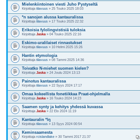
Mielenkiintoinen viesti Juho Pystyseltä
Kirjoittaja
tilavuus
» 25 Touko 2025 18:03
*n sanojen alussa kantauralissa
Kirjoittaja
tilavuus
» 17 Touko 2025 22:32
Erikoisia fylolingvistisiä tuloksia
Kirjoittaja
Jaska
» 04 Touko 2025 22:16
Eskimo-uralilaiset rinnastukset
Kirjoittaja
tilavuus
» 10 Helmi 2025 15:26
Hantin etymologia
Kirjoittaja
tilavuus
» 08 Tammi 2025 14:36
Toivatko N-miehet suomen kielen?
Kirjoittaja
Jaska
» 24 Joulu 2024 13:13
Painotus kantauralissa
Kirjoittaja
tilavuus
» 22 Syys 2024 17:17
Omaa kokeellista fonetiikkaa Praat-ohjelmalla
Kirjoittaja
Jaska
» 16 Touko 2024 14:23
Saamen synty ja kehitys yhdessä kuvassa
Kirjoittaja
Jaska
» 22 Elo 2024 11:19
Kantauralin *lŋ
Kirjoittaja
tilavuus
» 13 Syys 2024 00:54
Keminsaamesta
Kirjoittaja
rcislandlake
» 30 Tammi 2017 21:37