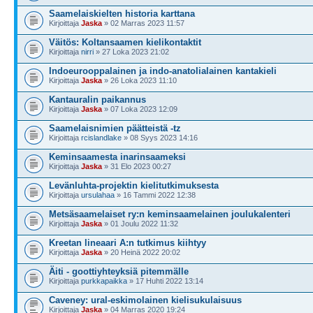
Saamelaiskielten historia karttana
Kirjoittaja
Jaska
» 02 Marras 2023 11:57
Väitös: Koltansaamen kielikontaktit
Kirjoittaja
nirri
» 27 Loka 2023 21:02
Indoeurooppalainen ja indo-anatolialainen kantakieli
Kirjoittaja
Jaska
» 26 Loka 2023 11:10
Kantauralin paikannus
Kirjoittaja
Jaska
» 07 Loka 2023 12:09
Saamelaisnimien päätteistä -tz
Kirjoittaja
rcislandlake
» 08 Syys 2023 14:16
Keminsaamesta inarinsaameksi
Kirjoittaja
Jaska
» 31 Elo 2023 00:27
Levänluhta-projektin kielitutkimuksesta
Kirjoittaja
ursulahaa
» 16 Tammi 2022 12:38
Metsäsaamelaiset ry:n keminsaamelainen joulukalenteri
Kirjoittaja
Jaska
» 01 Joulu 2022 11:32
Kreetan lineaari A:n tutkimus kiihtyy
Kirjoittaja
Jaska
» 20 Heinä 2022 20:02
Äiti - goottiyhteyksiä pitemmälle
Kirjoittaja
purkkapaikka
» 17 Huhti 2022 13:14
Caveney: ural-eskimolainen kielisukulaisuus
Kirjoittaja
Jaska
» 04 Marras 2020 19:24