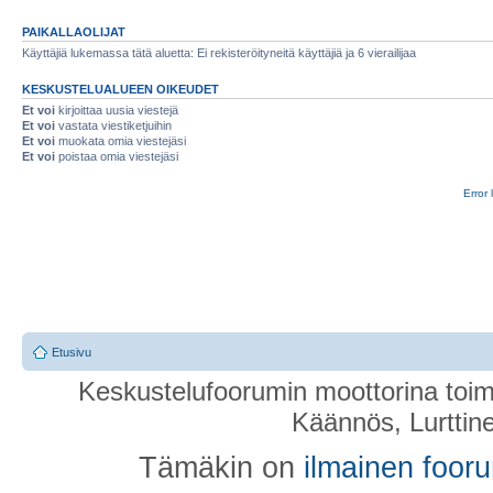
PAIKALLAOLIJAT
Käyttäjiä lukemassa tätä aluetta: Ei rekisteröityneitä käyttäjiä ja 6 vierailijaa
KESKUSTELUALUEEN OIKEUDET
Et voi
kirjoittaa uusia viestejä
Et voi
vastata viestiketjuihin
Et voi
muokata omia viestejäsi
Et voi
poistaa omia viestejäsi
Error 
Etusivu
Keskustelufoorumin moottorina toim
Käännös, Lurttin
Tämäkin on
ilmainen foor