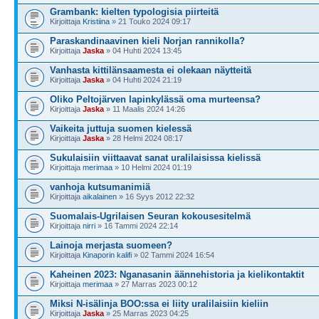
Grambank: kielten typologisia piirteitä
Kirjoittaja
Kristiina
» 21 Touko 2024 09:17
Paraskandinaavinen kieli Norjan rannikolla?
Kirjoittaja
Jaska
» 04 Huhti 2024 13:45
Vanhasta kittilänsaamesta ei olekaan näytteitä
Kirjoittaja
Jaska
» 04 Huhti 2024 21:19
Oliko Peltojärven lapinkylässä oma murteensa?
Kirjoittaja
Jaska
» 11 Maalis 2024 14:26
Vaikeita juttuja suomen kielessä
Kirjoittaja
Jaska
» 28 Helmi 2024 08:17
Sukulaisiin viittaavat sanat uralilaisissa kielissä
Kirjoittaja
merimaa
» 10 Helmi 2024 01:19
vanhoja kutsumanimiä
Kirjoittaja
aikalainen
» 16 Syys 2012 22:32
Suomalais-Ugrilaisen Seuran kokousesitelmä
Kirjoittaja
nirri
» 16 Tammi 2024 22:14
Lainoja merjasta suomeen?
Kirjoittaja
Kinaporin kalifi
» 02 Tammi 2024 16:54
Kaheinen 2023: Nganasanin äännehistoria ja kielikontaktit
Kirjoittaja
merimaa
» 27 Marras 2023 00:12
Miksi N-isälinja BOO:ssa ei liity uralilaisiin kieliin
Kirjoittaja
Jaska
» 25 Marras 2023 04:25