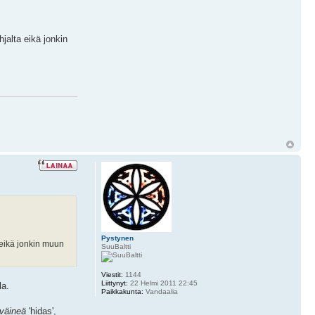
hjalta eikä jonkin
Pystynen
a eikä jonkin muun
SuuBaltti
Viestit:
1144
Liittynyt:
22 Helmi 2011 22:45
la.
Paikkakunta:
Vandaalia
väineä
'hidas',