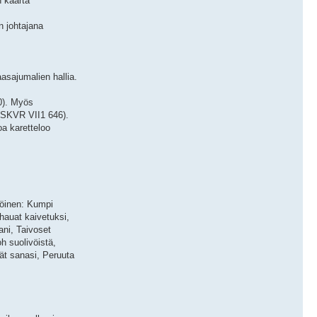
n kaarta
 johtajana
asajumalien hallia.
0). Myös
 (SKVR VII1 646).
a karetteloo
möinen: Kumpi
hauat kaivetuksi,
ani, Taivoset
h suolivöistä,
ät sanasi, Peruuta