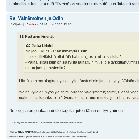
mahdollista kai siksi että *Dveinā on saattanut merkitä juuri 'hitaasti vir
Re: Väinämöinen ja Odin
Kirjoittaja
Jaska
» 01 Marras 2020 23:05
Pystynen kirjoitti:
Jaska kirjoitti:
No joo... Mutta vähän ihmetyttää silti:
- miksei liiviläisillä ollut tätä hahmoa, jos nimi tulisi sieltä?
- Väinä, sikäli kuin on slaavista lainattu nimi, ei ole tarkoittanut m
muun joen perusteella?
Liiviläisten mytologiaa nyt noin ylipäänsä ei ole juuri säilynyt, Väinämö
*väinä kyllä on myös yleisnimi: virossa
väin
'(meren)salmi', liivissä
vēna
mahdollista kai siksi että *Dveinā on saattanut merkitä juuri 'hitaasti vir
No joo, parempaakaan ei ole tarjolla, joten tähän on tyytyminen.
~
"Per aspera ad hominem - vaikeuksien kautta henkilökohtaisuuksiin"
~
Y-DNA:
N1c1-YP1143
(Olavi Häkkinen 1620 Kuhmo? >> Juhani Häkkinen 1816 Eno)
mtDNA:
H5a1e
(Elina Mäkilä 1757 Kittilä >> Riitta Sassali 1843 Sodankylä)