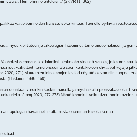
rin valuisi, Hurmehin norahteloisi..."(SKVR I1, 362)
spaikkaa vartioivan neidon kanssa, sekä viittaus Tuonelle pyrkivän vaatetukse
ida myös kielitieteen ja arkeologian havainnot itämerensuomalaisen ja germ
anhoiksi germaanisiksi lainoiksi nimitetään yleensä sanoja, jotka on saatu
aaniset vaikutteet itämerensuomalaiseen kantakieleen olivat vahvoja ja pitkä
ang 2020, 271) Muutamien lainasanojen levikki näyttää olevan niin suppea, ett
estä (Häkkinen 1996, 160)
maanien suuntaan varsinkin keskimmäisellä ja myöhäisellä pronssikaudella. Esir
rautakaudella. (Lang 2020, 272-273) Nämä kontaktit vaikuttivat monin tavoin s
ja antropologian havainnot, mutta niistä enemmän toisella kertaa.
necticut.