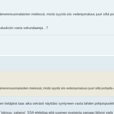
n itämerensuomalaisten mielessä; mistä syystä siis vedenjumaluus juuri siltä po
maluuksiin vasta sekundaareja...?
än itämerensuomalaisten mielessä; mistä syystä siis vedenjumaluus juuri siltä pohjalt
nen tietäjänä taas aika selvästi näyttäisi syntyneen vasta lahden pohjoispuolel
'jokisuu, satama'. SSA ehdottaa että suomen murteista samaan liittyisi vielä