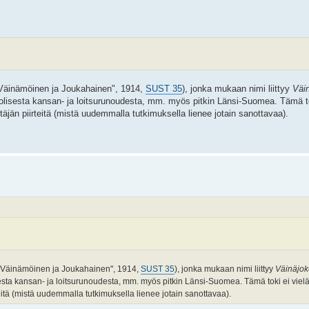
("Väinämöinen ja Joukahainen", 1914,
SUST 35
), jonka mukaan nimi liittyy
Väi
opuolisesta kansan- ja loitsurunoudesta, mm. myös pitkin Länsi-Suomea. Tämä tok
täjän piirteitä (mistä uudemmalla tutkimuksella lienee jotain sanottavaa).
 ("Väinämöinen ja Joukahainen", 1914,
SUST 35
), jonka mukaan nimi liittyy
Väinäjo
sesta kansan- ja loitsurunoudesta, mm. myös pitkin Länsi-Suomea. Tämä toki ei vielä 
teitä (mistä uudemmalla tutkimuksella lienee jotain sanottavaa).