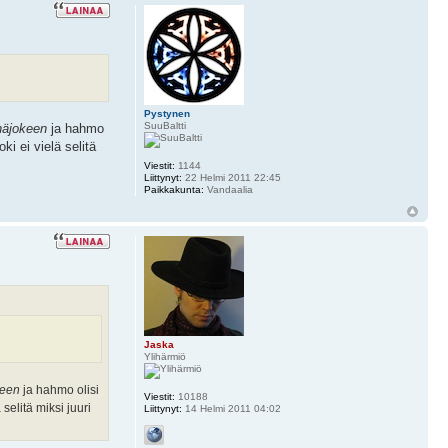
Pystynen
SuuBaltti
näjokeen
ja hahmo
i ei vielä selitä
Viestit:
1144
Liittynyt:
22 Helmi 2011 22:45
Paikkakunta:
Vandaalia
Jaska
Ylihärmiö
keen
ja hahmo olisi
Viestit:
10188
selitä miksi juuri
Liittynyt:
14 Helmi 2011 04:02