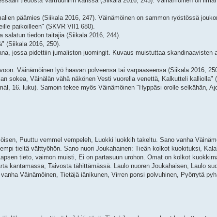
essaan tiedosta Vaftrudnirin kanssa (Siikala 2016, 243). Väinämöinen oli ilma
alien päämies (Siikala 2016, 247). Väinämöinen on sammon ryöstössä joukon
ille paikoilleen" (SKVR VII1 680).
salatun tiedon taitajia (Siikala 2016, 244).
" (Siikala 2016, 250).
, jossa pidettiin jumaliston juomingit. Kuvaus muistuttaa skandinaavisten a
ivoon. Väinämöinen lyö haavan polveensa tai varpaaseensa (Siikala 2016, 25
 sokea, Väinälän vähä näkönen Vesti vuorella venettä, Kalkutteli kalliolla"
ál, 16. luku). Samoin tekee myös Väinämöinen "Hyppäsi orolle selkähän, Ajo
möisen, Puuttu vemmel vempeleh, Luokki luokkih takeltu. Sano vanha Väinä
i tieltä välttyöhön. Sano nuori Joukahainen: Tieän kolkot kuokituksi, Kala
 Lapsen tieto, vaimon muisti, Ei on partasuun urohon. Omat on kolkot kuokkim
arta kantamassa, Taivosta tähittämässä. Laulo nuoren Joukahaisen, Laulo suo
, vanha Väinämöinen, Tietäjä iänikunen, Virren ponsi polvuhinen, Pyörrytä pyh