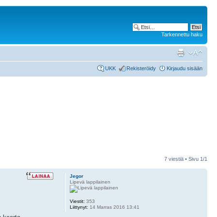
Tarkennettu haku
UKK
Rekisteröidy
Kirjaudu sisään
7 viestiä • Sivu
1
/
1
Jegor
Lipevä lappilainen
Viestit:
353
Liittynyt:
14 Marras 2016 13:41