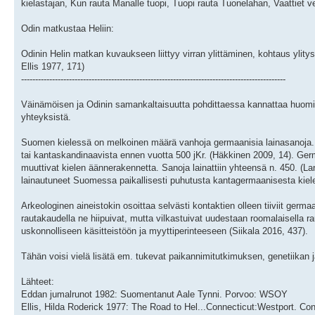
kielastajan, Kun rauta Manalle tuopi, Tuopi rauta Tuonelahan, Vaattiet ve
Odin matkustaa Heliin:
Odinin Helin matkan kuvaukseen liittyy virran ylittäminen, kohtaus ylity
Ellis 1977, 171)
----------------------------------------------------------------------------------------------
Väinämöisen ja Odinin samankaltaisuutta pohdittaessa kannattaa huomio
yhteyksistä.
Suomen kielessä on melkoinen määrä vanhoja germaanisia lainasanoja. V
tai kantaskandinaavista ennen vuotta 500 jKr. (Häkkinen 2009, 14). Germ
muuttivat kielen äännerakennetta. Sanoja lainattiin yhteensä n. 450. (L
lainautuneet Suomessa paikallisesti puhutusta kantagermaanisesta kiel
Arkeologinen aineistokin osoittaa selvästi kontaktien olleen tiiviit ger
rautakaudella ne hiipuivat, mutta vilkastuivat uudestaan roomalaisella 
uskonnolliseen käsitteistöön ja myyttiperinteeseen (Siikala 2016, 437).
Tähän voisi vielä lisätä em. tukevat paikannimitutkimuksen, genetiikan 
Lähteet:
Eddan jumalrunot 1982: Suomentanut Aale Tynni. Porvoo: WSOY
Ellis, Hilda Roderick 1977: The Road to Hel...Connecticut:Westport. Con