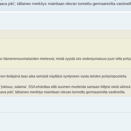
taava joki'; tällainen merkitys mainitaan olevan tunnettu germaanisilta vastineil
itään itämerensuomalaisten mielessä; mistä syystä siis vedenjumaluus juuri siltä pohja
inen tietäjänä taas aika selvästi näyttäisi syntyneen vasta lahden pohjoispuolella.
'jokisuu, satama'. SSA ehdottaa että suomen murteista samaan liittyisi vielä
väineä
taava joki'; tällainen merkitys mainitaan olevan tunnettu germaanisilta vastineilta.