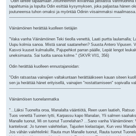
"Odin lähtee tapaamaan Jotunheimriin ikivanhaa jättiläistä Vafthrudnir
tapahtumia ja lopulta Odin esittää kysymyksen, joka paljastaa hänen ole
joutuneensa tuhon omaksi ja myöntää Odinin viisaimmaksi maailmassa."
--------------------------------------------------------------------------------------------
Väinämöinen herättää kuolleen tietäjän
"Vaka vanha Väinämöinen Teki tieolla venettä, Laati purtta laulamalla; Lau
Uupu kolmia sanoa. Mistä sanat saatanehen? Suusta Antero Vipusen. Vii
Kasvoi kuuset kulmaluille, Pajupehkot parran päälle, Lepät lengot leukal
uneksimasta. Sai tuolta sanoa kolme." (SKVR VII1, 356)
Odin herättää kuolleen ennustajanoidan:
"Odin ratsastaa vainajien valtakuntaan herättääkseen kauan siteen kuolle
sen ja herättää hänet erityisellä, vainajien "nostattamiseen" sopivalla va
--------------------------------------------------------------------------------------------
Väinämöisen tuonelanmatka
"...Läksi Tuonelta oroa, Manalalta vääntiötä, Reen uuen laatieh, Ratsuo r
Tuos venettä Tuonen tytti, Karpassu kapo Manalan, Yli salmen saahakse
Manalle tuonut, Mi on tuonut Tuonelahan? ...Sano vanha Väinämöinen: V
kantelovat: Jo tunnen valehtelian, Tajuolen kielastajan, Kun vesi Manal
Jos vähän valehtelinki: Rauta mun Manalle tuonut, Rauta tuonut Tuonelah