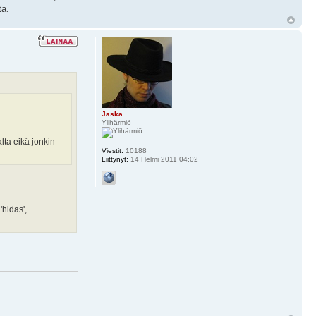
ta.
Jaska
Ylihärmiö
lta eikä jonkin
Viestit:
10188
Liittynyt:
14 Helmi 2011 04:02
'hidas',