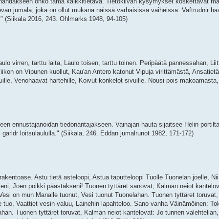
ia nähdäkseen onko tämä kaikkitietävä. Tietokilvan kysymykset koskettavat m
van jumala, joka on ollut mukana näissä varhaisissa vaiheissa. Vaftrudnir ha
 (Siikala 2016, 243. Ohlmarks 1948, 94-105)
lo virren, tarttu laita, Laulo toisen, tarttu toinen. Peripäätä pannessahan, Lii
kon on Vipunen kuollut, Kau'an Antero katonut Vipuja virittämästä, Ansatiet
uille, Venohaavat hartehille, Koivut konkelot sivuille. Nousi pois makoamasta,
en ennustajanoidan tiedonantajakseen. Vainajan hauta sijaitsee Helin portilta
l garldr loitsulaululla." (Siikala, 246. Eddan jumalrunot 1982, 171-172)
akentoase. Astu tietä asteloopi, Astua taputteloopi Tuolle Tuonelan joelle, Nii
ni, Joen poikki päästäkseni! Tuonen tyttäret sanovat, Kalman neiot kantelov
esi on mun Manalle tuonut, Vesi tuonut Tuonelahan. Tuonen tyttäret toruvat,
le tuo, Vaattiet vesin valuu, Lainehin lapahteloo. Sano vanha Väinämöinen: To
an. Tuonen tyttäret toruvat, Kalman neiot kantelovat: Jo tunnen valehtelian,