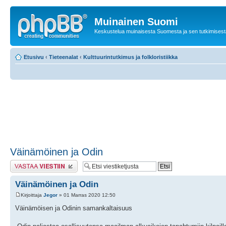
Muinainen Suomi
Keskustelua muinaisesta Suomesta ja sen tutkimisest
Etusivu
‹
Tieteenalat
‹
Kulttuurintutkimus ja folkloristiikka
Väinämöinen ja Odin
Lähetä vastaus
Väinämöinen ja Odin
Kirjoittaja
Jegor
» 01 Marras 2020 12:50
Väinämöisen ja Odinin samankaltaisuus