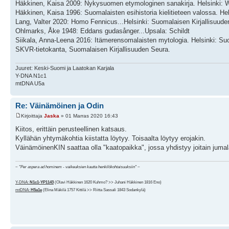
Häkkinen, Kaisa 2009: Nykysuomen etymologinen sanakirja. Helsinki
Häkkinen, Kaisa 1996: Suomalaisten esihistoria kielitieteen valossa. He
Lang, Valter 2020: Homo Fennicus...Helsinki: Suomalaisen Kirjallisuud
Ohlmarks, Åke 1948: Eddans gudasånger...Upsala: Schildt
Siikala, Anna-Leena 2016: Itämerensomalaisten mytologia. Helsinki: Suo
SKVR-tietokanta, Suomalaisen Kirjallisuuden Seura.
Juuret: Keski-Suomi ja Laatokan Karjala
Y-DNA N1c1
mtDNA U5a
Re: Väinämöinen ja Odin
Kirjoittaja
Jaska
» 01 Marras 2020 16:43
Kiitos, erittäin perusteellinen katsaus.
Kyllähän yhtymäkohtia kiistatta löytyy. Toisaalta löytyy erojakin.
VäinämöinenKIN saattaa olla "kaatopaikka", jossa yhdistyy joitain jumalall
~
"Per aspera ad hominem - vaikeuksien kautta henkilökohtaisuuksiin"
~
Y-DNA:
N1c1-YP1143
(Olavi Häkkinen 1620 Kuhmo? >> Juhani Häkkinen 1816 Eno)
mtDNA:
H5a1e
(Elina Mäkilä 1757 Kittilä >> Riitta Sassali 1843 Sodankylä)