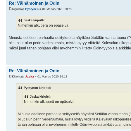
Re: Väinämöinen ja Odin
Kirjoittaja
Pystynen
» 01 Marras 2020 18:50
Jaska kirjoitti:
Nimenkin alkuperä on epäselvä.
Minusta edelleen parhaalta selitykseltä näyttäisi Setälän vanha teoria 
olisi ollut alun perin vedenjumala, mistä löytyy viitteitä Kalevalan ulk
miksi juuri tähän pohjaan olisi myöhemmin liitetty Odin-tyyppisiä arkkitie
Re: Väinämöinen ja Odin
Kirjoittaja
Jaska
» 01 Marras 2020 19:13
Pystynen kirjoitti:
Jaska kirjoitti:
Nimenkin alkuperä on epäselvä.
Minusta edelleen parhaalta selitykseltä näyttäisi Setälän vanha teoria
ollut alun perin vedenjumala, mistä löytyy viitteitä Kalevalan ulkopuoli
tähän pohjaan olisi myöhemmin liitetty Odin-tyyppisiä arkkitietäjän piir