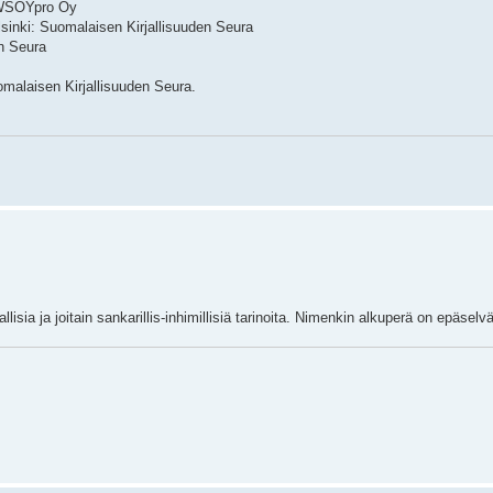
: WSOYpro Oy
lsinki: Suomalaisen Kirjallisuuden Seura
en Seura
malaisen Kirjallisuuden Seura.
isia ja joitain sankarillis-inhimillisiä tarinoita. Nimenkin alkuperä on epäselvä