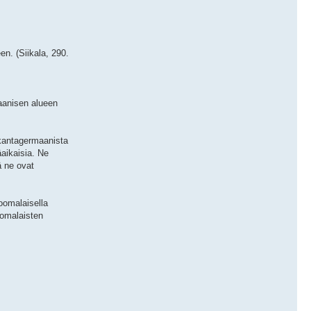
en. (Siikala, 290.
aanisen alueen
 kantagermaanista
aikaisia. Ne
ä ne ovat
oomalaisella
uomalaisten