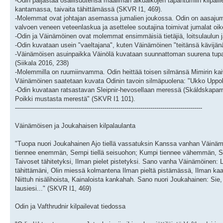
-Odin paljastaa osallisuutensa maailman alkuaikojen tapahtumiin kilpaill
kantamassa, taivaita tähittämässä (SKVR I1, 469).
-Molemmat ovat johtajan asemassa jumalien joukossa. Odin on aasajum
valvoen veneen veteenlaskua ja asettelee soutajina toimivat jumalat oike
-Odin ja Väinämöinen ovat molemmat ensimmäisiä tietäjiä, loitsulaulun ja 
-Odin kuvataan usein "vaeltajana", kuten Väinämöinen "teitänsä kävijänä
-Väinämöisen asuinpaikka Väinölä kuvataan suunnattoman suurena tupana
(Siikala 2016, 238)
-Molemmilla on ruumiinvamma. Odin heittää toisen silmänsä Mimirin ka
Väinämöinen saatetaan kuvata Odinin tavoin silmäpuolena: "Ukko Uppolan
-Odin kuvataan ratsastavan Sleipnir-hevosellaan meressä (Skáldskaparm
Poikki mustasta merestä" (SKVR I1 101).
----------------------------------------------------------------------------------------------
Väinämöisen ja Joukahaisen kilpalaulanta
"Tuopa nuori Joukahainen Ajo tiellä vassatuksin Kanssa vanhan Väinä
tiennee enemmän, Sempi tiellä seisuohon; Kumpi tiennee vähemmän, Semp
Taivoset tähitetyksi, Ilman pielet pistetyksi. Sano vanha Väinämöinen:
tähittämäni, Olin miessä kolmantena Ilman pieltä pistämässä, Ilman ka
Niittuh nisälihoista, Kainaloista kankahah. Sano nuori Joukahainen: Sie
lausiesi..." (SKVR I1, 469)
Odin ja Vafthrudnir kilpailevat tiedossa