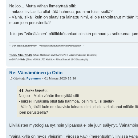
No joo... Mutta vähän ihmetyttää silti:
- miksei liiviläisillä ollut tätä hahmoa, jos nimi tulisi sieltä?
- Väinä, sikäli kuin on slaavista lainattu nimi, ei ole tarkoittanut mitää
muun joen perusteella?
Toki jos "väinäläinen" päällikkösankari olisikin primaari ja sotkeumat ju
~
"Per aspera ad hominem - vaikeuksien kautta henkilökohtaisuuksiin"
~
Y-DNA:
N1c1-YP1143
(Olavi Häkkinen 1620 Kuhmo? >> Juhani Häkkinen 1816 Eno)
mtDNA:
H5a1e
(Elina Mäkilä 1757 Kittilä >> Riitta Sassali 1843 Sodankylä)
Re: Väinämöinen ja Odin
Kirjoittaja
Pystynen
» 01 Marras 2020 19:36
Jaska kirjoitti:
No joo... Mutta vähän ihmetyttää silti:
- miksei liiviläisillä ollut tätä hahmoa, jos nimi tulisi sieltä?
- Väinä, sikäli kuin on slaavista lainattu nimi, ei ole tarkoittanut mitä
joen perusteella?
Liiviläisten mytologiaa nyt noin ylipäänsä ei ole juuri säilynyt, Väinämöi
*väinä kyllä on myös yleisnimi: virossa
väin
'(meren)salmi', liivissä
vēna