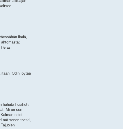
aailman alkuajan
vaitsee
ttäessähän limiä,
ä ahtomasta;
 Heräsi
 itään. Odin löytää
n huhuta huiahutti:
at: Mi on sun
 Kalman neiot
ki mä sanon toetki,
 Tajuolen