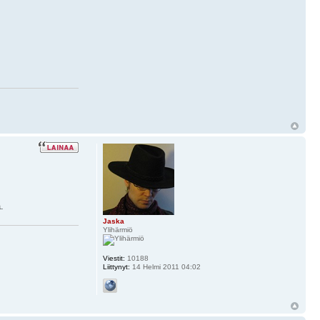
.
Jaska
Ylihärmiö
Viestit:
10188
Liittynyt:
14 Helmi 2011 04:02