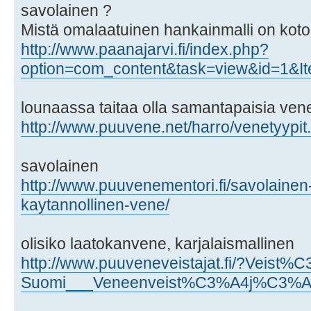
savolainen ?
Mistä omalaatuinen hankainmalli on koto
http://www.paanajarvi.fi/index.php?
option=com_content&task=view&id=1&I
lounaassa taitaa olla samantapaisia vene
http://www.puuvene.net/harro/venetyypi
savolainen
http://www.puuvenementori.fi/savolainen
kaytannollinen-vene/
olisiko laatokanvene, karjalaismallinen
http://www.puuveneveistajat.fi/?Vei
Suomi___Veneenveist%C3%A4j%C3%A4