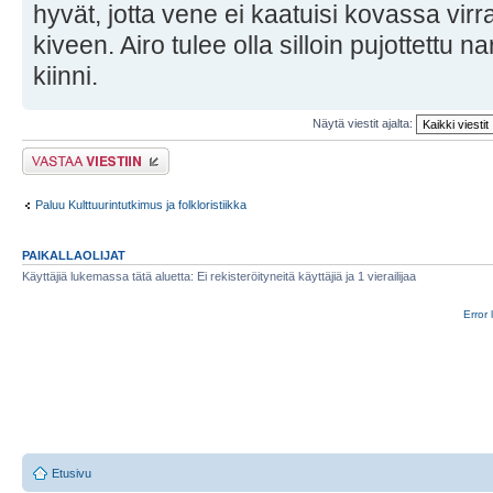
hyvät, jotta vene ei kaatuisi kovassa vir
kiveen. Airo tulee olla silloin pujottettu n
kiinni.
Näytä viestit ajalta:
Lähetä vastaus
Paluu Kulttuurintutkimus ja folkloristiikka
PAIKALLAOLIJAT
Käyttäjiä lukemassa tätä aluetta: Ei rekisteröityneitä käyttäjiä ja 1 vierailijaa
Error 
Etusivu