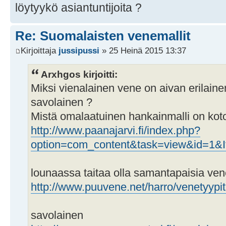
löytyykö asiantuntijoita ?
Re: Suomalaisten venemallit
Kirjoittaja
jussipussi
» 25 Heinä 2015 13:37
Arxhgos kirjoitti:
Miksi vienalainen vene on aivan erilainen
savolainen ?
Mistä omalaatuinen hankainmalli on koto
http://www.paanajarvi.fi/index.php?
option=com_content&task=view&id=1&I
lounaassa taitaa olla samantapaisia ven
http://www.puuvene.net/harro/venetyypi
savolainen