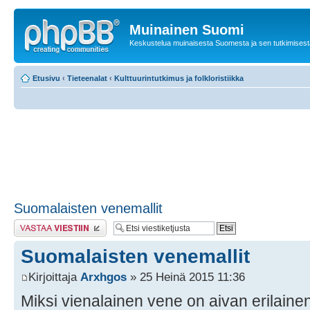
Muinainen Suomi
Keskustelua muinaisesta Suomesta ja sen tutkimisest
Etusivu
‹
Tieteenalat
‹
Kulttuurintutkimus ja folkloristiikka
Suomalaisten venemallit
Lähetä vastaus
Suomalaisten venemallit
Kirjoittaja
Arxhgos
» 25 Heinä 2015 11:36
Miksi vienalainen vene on aivan erilainen