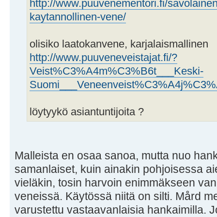
http://www.puuvenementori.fi/savolaine
kaytannollinen-vene/
olisiko laatokanvene, karjalaismallinen
http://www.puuveneveistajat.fi/?
Veist%C3%A4m%C3%B6t___Keski-
Suomi___Veneenveist%C3%A4j%C3%A
löytyykö asiantuntijoita ?
Malleista en osaa sanoa, mutta nuo hanka
samanlaiset, kuin ainakin pohjoisessa ai
vieläkin, tosin harvoin enimmäkseen van
veneissä. Käytössä niitä on silti. Mård m
varustettu vastaavanlaisia hankaimilla. 