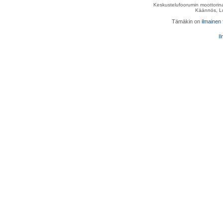
Keskustelufoorumin moottorina
Käännös, Lu
Tämäkin on
ilmainen
Il