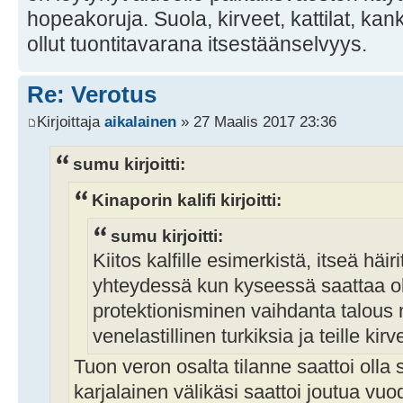
hopeakoruja. Suola, kirveet, kattilat, ka
ollut tuontitavarana itsestäänselvyys.
Re: Verotus
Kirjoittaja
aikalainen
» 27 Maalis 2017 23:36
sumu kirjoitti:
Kinaporin kalifi kirjoitti:
sumu kirjoitti:
Kiitos kalfille esimerkistä, itseä häi
yhteydessä kun kyseessä saattaa ol
protektionisminen vaihdanta talous m
venelastillinen turkiksia ja teille kirv
Tuon veron osalta tilanne saattoi olla 
karjalainen välikäsi saattoi joutua v