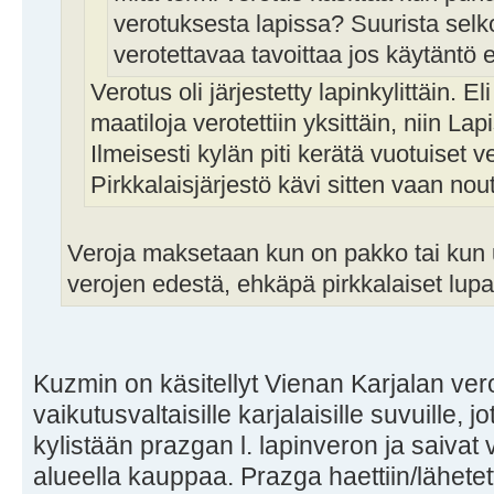
verotuksesta lapissa? Suurista selk
verotettavaa tavoittaa jos käytäntö
Verotus oli järjestetty lapinkylittäin. 
maatiloja verotettiin yksittäin, niin Lapi
Ilmeisesti kylän piti kerätä vuotuiset v
Pirkkalaisjärjestö kävi sitten vaan no
Veroja maksetaan kun on pakko tai kun 
verojen edestä, ehkäpä pirkkalaiset lu
Kuzmin on käsitellyt Vienan Karjalan verot
vaikutusvaltaisille karjalaisille suvuille, 
kylistään prazgan l. lapinveron ja saivat 
alueella kauppaa. Prazga haettiin/lähetett