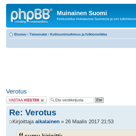
Muinainen Suomi
Keskustelua muinaisesta Suomesta ja sen tutkimisest
Etusivu
‹
Tieteenalat
‹
Kulttuurintutkimus ja folkloristiikka
Verotus
Lähetä vastaus
Re: Verotus
Kirjoittaja
aikalainen
» 26 Maalis 2017 21:53
sumu kirjoitti: