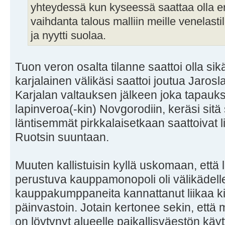
yhteydessä kun kyseessä saattaa olla e
vaihdanta talous malliin meille venelastill
ja nyytti suolaa.
Tuon veron osalta tilanne saattoi olla sik
karjalainen välikäsi saattoi joutua Jaro
Karjalan valtauksen jälkeen joka tapauks
lapinveroa(-kin) Novgorodiin, keräsi sitä s
läntisemmät pirkkalaisetkaan saattoivat l
Ruotsin suuntaan.
Muuten kallistuisin kyllä uskomaan, ett
perustuva kauppamonopoli oli välikädelle 
kauppakumppaneita kannattanut liikaa kiu
päinvastoin. Jotain kertonee sekin, että 
on löytynyt alueelle paikallisväestön käytt