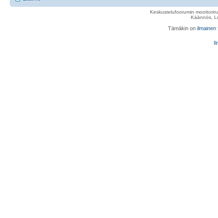
Keskustelufoorumin moottorina
Käännös, Lu
Tämäkin on
ilmainen
Il