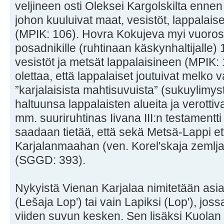
veljineen osti Oleksei Kargolskilta enne
johon kuuluivat maat, vesistöt, lappalaise
(MPIK: 106). Hovra Kokujeva myi vuorost
posadnikille (ruhtinaan käskynhaltijalle)
vesistöt ja metsät lappalaisineen (MPIK:
olettaa, että lappalaiset joutuivat melko v
”karjalaisista mahtisuvuista” (sukuylimystö
haltuunsa lappalaisten alueita ja verottiv
mm. suuriruhtinas Iivana III:n testamentti
saadaan tietää, että sekä Metsä-Lappi ett
Karjalanmaahan (ven. Korelʹskaja zemlja
(SGGD: 393).
Nykyistä Vienan Karjalaa nimitetään asia
(Lešaja Lopʹ) tai vain Lapiksi (Lopʹ), joss
viiden suvun kesken. Sen lisäksi Kuola