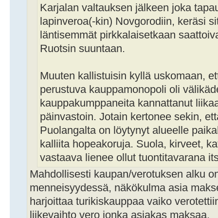
Karjalan valtauksen jälkeen joka tapa
lapinveroa(-kin) Novgorodiin, keräsi sitä
läntisemmät pirkkalaisetkaan saattoiva
Ruotsin suuntaan.
Muuten kallistuisin kyllä uskomaan, e
perustuva kauppamonopoli oli välikädel
kauppakumppaneita kannattanut liikaa k
päinvastoin. Jotain kertonee sekin, ett
Puolangalta on löytynyt alueelle paika
kalliita hopeakoruja. Suola, kirveet, ka
vastaava lienee ollut tuontitavarana i
Mahdollisesti kaupan/verotuksen alku 
menneisyydessä, näkökulma asia makset
harjoittaa turikiskauppaa vaiko verotetti
liikevaihto vero jonka asiakas maksaa.