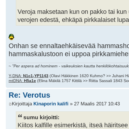
Veroja maksetaan kun on pakko tai kun 
verojen edestä, ehkäpä pirkkalaiset lu
Onhan se ennaltaehkäisevää hammasho
hammaskalustoon ei uppoa pirkkamiehen 
~
"Per aspera ad hominem - vaikeuksien kautta henkilökohtaisuuks
Y-DNA:
N1c1-YP1143
(Olavi Häkkinen 1620 Kuhmo? >> Juhani H
mtDNA:
H5a1e
(Elina Mäkilä 1757 Kittilä >> Riitta Sassali 1843 S
Re: Verotus
Kirjoittaja
Kinaporin kalifi
» 27 Maalis 2017 10:43
sumu kirjoitti:
Kiitos kalfille esimerkistä, itseä häirits