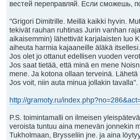
вестей переправляй. Если сможешь, п
"Grigori Dimitrille. Meillä kaikki hyvin. 
tekivät rauhan ruhtinas Jurin vanhan raj
aikaisemmin) lähettivät karjalaisten luo 
aiheuta harmia kajaaneille äläkä itsellesi
Jos olet jo ottanut edellisen vuoden verot 
Jos saat tietää, että minä en mene Noisni
mene. Ja kotona ollaan terveinä. Lähetä mi
Jos voit, niin auta minua jollakin tavalla".
http://gramoty.ru/index.php?no=286&act
P.S. toimintamalli on ilmeisen yleispätev
veroista tuntuu aina menevän jonnekin m
Tukholmaan, Brysseliin jne. ja aina löytyy