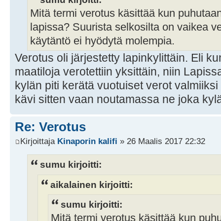
Mitä termi verotus käsittää kun puhutaan
lapissa? Suurista selkosilta on vaikea ve
käytäntö ei hyödytä molempia.
Verotus oli järjestetty lapinkylittäin. Eli
maatiloja verotettiin yksittäin, niin Lapissa
kylän piti kerätä vuotuiset verot valmiiks
kävi sitten vaan noutamassa ne joka kylä
Re: Verotus
Kirjoittaja
Kinaporin kalifi
» 26 Maalis 2017 22:32
sumu kirjoitti:
aikalainen kirjoitti:
sumu kirjoitti:
Mitä termi verotus käsittää kun puhu