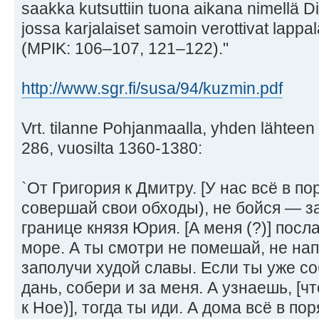
saakka kutsuttiin tuona aikana nimellä Dika
jossa karjalaiset samoin verottivat lappal
(MPIK: 106–107, 121–122)."
http://www.sgr.fi/susa/94/kuzmin.pdf
Vrt. tilanne Pohjanmaalla, yhden lähteen
286, vuosilta 1360-1380:
`От Григория к Дмитру. [У нас всё в поря
совершай свои обходы), не бойся — з
границе князя Юрия. [А меня (?)] посл
море. А ты смотри не помешай, не нап
заполучи худой славы. Если ты уже 
дань, собери и за меня. А узнаешь, [что
к Ное)], тогда ты иди. А дома всё в пор