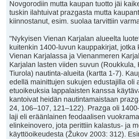
Novgorodiin mutta kaupan tuotto jäi kaiket
tuskin ilahtuivat prazgasta mutta kaupante
kiinnostanut, esim. suolaa tarvittiin varma
"Nykyisen Vienan Karjalan alueelta luotet
kuitenkin 1400-luvun kauppakirjat, jotk
Vienan Karjalassa ja Vienanmeren Karjal
Karjalan lasten viiden suvun (Roukkula, K
Tiurola) nautinta-alueita (kartta 1-7). Kau
edellä mainittujen sukujen edustajilla oli
etuoikeuksia lappalaisten kanssa käytä
kantoivat heidän nautintamaistaan prazga
24, 106–107, 121–122). Prazga oli 1400
laji eli eräänlainen feodaalisen vuokram
elinkeinovero, jota perittiin kalastus- ja
käyttöoikeudesta (Žukov 2003: 312). Es