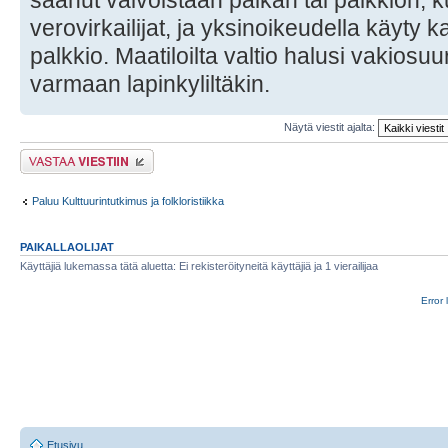
saanut vaivoistaan palkan tai palkkion, k
verovirkailijat, ja yksinoikeudella käyty 
palkkio. Maatiloilta valtio halusi vakiosuu
varmaan lapinkyliltäkin.
Näytä viestit ajalta:
Lähetä vastaus
Paluu Kulttuurintutkimus ja folkloristiikka
PAIKALLAOLIJAT
Käyttäjiä lukemassa tätä aluetta: Ei rekisteröityneitä käyttäjiä ja 1 vierailijaa
Error 
Etusivu