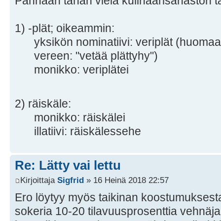
Pannaan tähän vielä kulinaarisanaston ta
1) -plät; oikeammin:
yksikön nominatiivi: veriplät (huoma
vereen: "vetää plättyhy")
monikko: veriplätei
2) räiskäle:
monikko: räiskälei
illatiivi: räiskälessehe
Re: Lätty vai lettu
Kirjoittaja
Sigfrid
» 16 Heinä 2018 22:57
Ero löytyy myös taikinan koostumuksesta.
sokeria 10-20 tilavuusprosenttia vehnäj