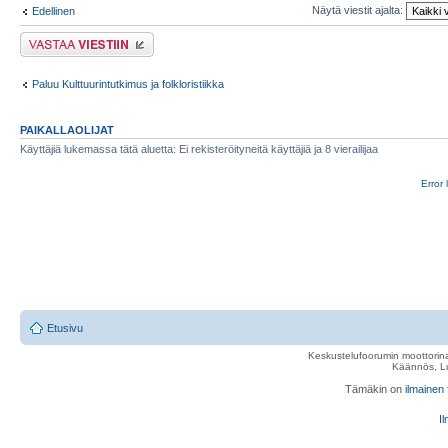
Näytä viestit ajalta:
Edellinen
Lähetä vastaus
Paluu Kulttuurintutkimus ja folkloristiikka
PAIKALLAOLIJAT
Käyttäjiä lukemassa tätä aluetta: Ei rekisteröityneitä käyttäjiä ja 8 vierailijaa
Error 
Etusivu
Keskustelufoorumin moottorina
Käännös, Lu
Tämäkin on
ilmainen
Il