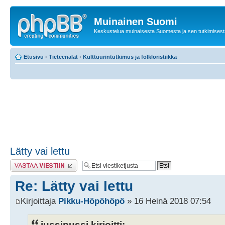
Muinainen Suomi
Keskustelua muinaisesta Suomesta ja sen tutkimisest
Etusivu
‹
Tieteenalat
‹
Kulttuurintutkimus ja folkloristiikka
Lätty vai lettu
Lähetä vastaus
Re: Lätty vai lettu
Kirjoittaja
Pikku-Höpöhöpö
» 16 Heinä 2018 07:54
jussipussi kirjoitti: