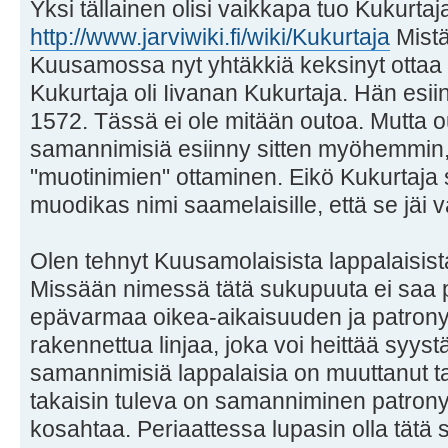
Yksi tällainen olisi vaikkapa tuo Kukurtaj
http://www.jarviwiki.fi/wiki/Kukurtaja
Mistä
Kuusamossa nyt yhtäkkiä keksinyt ottaa
Kukurtaja oli Iivanan Kukurtaja. Hän es
1572. Tässä ei ole mitään outoa. Mutta o
samannimisiä esiinny sitten myöhemmin,
"muotinimien" ottaminen. Eikö Kukurtaja s
muodikas nimi saamelaisille, että se jäi
Olen tehnyt Kuusamolaisista lappalaisist
Missään nimessä tätä sukupuuta ei saa 
epävarmaa oikea-aikaisuuden ja patrony
rakennettua linjaa, joka voi heittää syyst
samannimisiä lappalaisia on muuttanut ta
takaisin tuleva on samanniminen patro
kosahtaa. Periaattessa lupasin olla tätä s