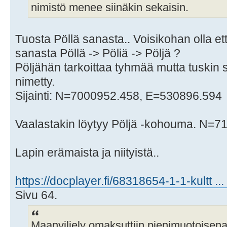
nimistö menee siinäkin sekaisin.
Tuosta Pöllä sanasta.. Voisikohan olla ett
sanasta Pöllä -> Pöliä -> Pöljä ?
Pöljähän tarkoittaa tyhmää mutta tuskin se
nimetty.
Sijainti: N=7000952.458, E=530896.594
Vaalastakin löytyy Pöljä -kohouma. N=
Lapin erämaista ja niityistä..
https://docplayer.fi/68318654-1-1-kultt ..
Sivu 64.
Maanviljely omaksuttiin pienimuotoise