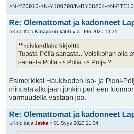
>N-Y20916->N-Y109798/N-BY58264->N-FTE16
Re: Olemattomat ja kadonneet Lap
Kirjoittaja
Kinaporin kalifi
» 31 Elo 2020 14:24
rcislandlake kirjoitti:
Tuosta Pöllä sanasta.. Voisikohan olla et
sanasta Pöllä -> Pöliä -> Pöljä ?
Esimerkiksi Haukiveden Iso- ja Pieni-Pöl
minusta alkujaan jonkin perheen luonnonni
varmuudella vastaan joo.
Re: Olemattomat ja kadonneet Lap
Kirjoittaja
Jaska
» 01 Syys 2020 21:04