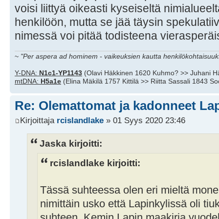
voisi liittyä oikeasti kyseiseltä nimialu
henkilöön, mutta se jää täysin spekulatii
nimessä voi pitää todisteena vierasperäis
~
"Per aspera ad hominem - vaikeuksien kautta henkilökohtaisuuks
Y-DNA:
N1c1-YP1143
(Olavi Häkkinen 1620 Kuhmo? >> Juhani H
mtDNA:
H5a1e
(Elina Mäkilä 1757 Kittilä >> Riitta Sassali 1843 S
Re: Olemattomat ja kadonneet Lap
Kirjoittaja
rcislandlake
» 01 Syys 2020 23:46
Jaska kirjoitti:
rcislandlake kirjoitti:
Tässä suhteessa olen eri mieltä mon
nimittäin usko että Lapinkylissä oli ti
suhteen. Kemin Lapin maakirja vuodel