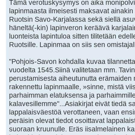
Tämä verotuskysymys on aika monipolvi
lapinmaasta ilmeisesti maksavat ainaki
Ruotsin Savo-Karjalassa sekä siellä asu
häneltä(-kin) lapinveron keräävä karjalai
luonteista lapintuloa sitten tilitetään edel
Ruotsille. Lapinmaa on siis sen omistajal
"Pohjois-Savon kohdalla kuvaa tilannetta
vuodelta 1545.Siinä valitetaan mm. Tav
perustamisesta aiheutunutta erämaiden m
rakennettu lapinmaalle, »sinne, mistä vii
parhaimman elatuksensa ja parhaimmill
kalavesillemme"...Asiakirjat eivät tiedä s
lappalaisväestöä verottaneen, vaan ens
peräisin olevat tiedot osoittavat lappal
suoraan kruunulle. Eräs iisalmelainen ka