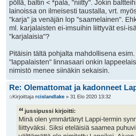
pöllä, baltin < *pala, "niitty". Jokin baltteih
lainoissa on ilmeisesti taustalla, vrt. myö
"karja" ja venäjän lop "saamelainen". E
ml. karjalaisten ei-imsuihin liittyvät esi-isä
"karjalaisia"?
Pitäisin tältä pohjalta mahdollisena esim.
"lappalaisten" linnasaari onkin lappeelais
nimistö menee siinäkin sekaisin.
Re: Olemattomat ja kadonneet Lap
Kirjoittaja
rcislandlake
» 31 Elo 2020 13:32
jussipussi kirjoitti:
Minä olen ymmärtänyt Lappi-termin syn
liittyväksi. Siksi eteläisiä saamea puhuv