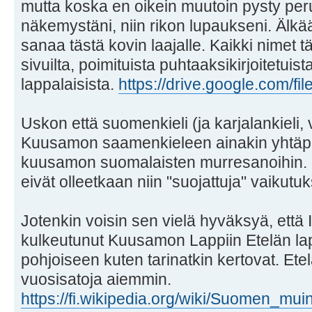
mutta koska en oikein muutoin pysty p
näkemystäni, niin rikon lupaukseni. Älkä
sanaa tästä kovin laajalle. Kaikki nimet 
sivuilta, poimituista puhtaaksikirjoitetuis
lappalaisista.
https://drive.google.com/fil
Uskon että suomenkieli (ja karjalankieli, v
Kuusamon saamenkieleen ainakin yhtäpa
kuusamon suomalaisten murresanoihin.
eivät olleetkaan niin "suojattuja" vaikutuks
Jotenkin voisin sen vielä hyväksyä, että 
kulkeutunut Kuusamon Lappiin Etelän la
pohjoiseen kuten tarinatkin kertovat. Etelä
vuosisatoja aiemmin.
https://fi.wikipedia.org/wiki/Suomen_mui