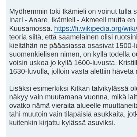
Myöhemmin toki Ikämieli on voinut tulla
Inari - Anare, Ikämieli - Akmeeli mutta e
Kuusamossa.
https://fi.wikipedia.org/w
teoria siitä, että saamelainen olisi ruotsink
kieltähän ne pääasiassa osasivat 1500-luv
suomenkielisen nimen, on kyllä todella ou
voisin uskoa jo kyllä 1600-luvusta. Krist
1630-luvulla, jolloin vasta alettiin hävetä
Lisäksi esimerkiksi Kitkan talvikylässä o
näkyy vain muutamana vuonna, mikä laitt
ovatko nämä vieraita alueelle muuttaneita 
tahi muutoin vain tilapäisiä asukkaita, 
kuitenkin kirjattu kylässä asuviksi.