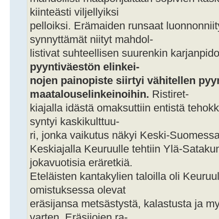
kiinteästi viljellyiksi
pelloiksi. Erämaiden runsaat luonnonnii
synnyttämät niityt mahdol-
listivat suhteellisen suurenkin karjanpid
pyyntiväestön elinkei-
nojen painopiste siirtyi vähitellen pyy
maatalouselinkeinoihin.
Ristiret-
kiajalla idästä omaksuttiin entistä tehokk
syntyi kaskikulttuu-
ri, jonka vaikutus näkyi Keski-Suomessa
Keskiajalla Keuruulle tehtiin Ylä-Sataku
jokavuotisia eräretkiä.
Eteläisten kantakylien taloilla oli Keuruu
omistuksessa olevat
eräsijansa metsästystä, kalastusta ja 
varten. Eräsijojen ra-