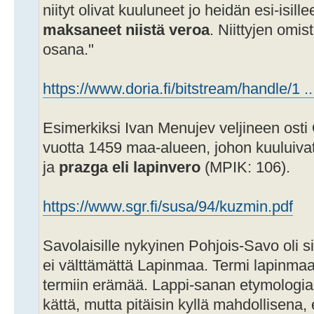
niityt olivat kuuluneet jo heidän esi-isill
maksaneet niistä veroa
. Niittyjen omis
osana."
https://www.doria.fi/bitstream/handle/1 
Esimerkiksi Ivan Menujev veljineen osti
vuotta 1459 maa-alueen, johon kuuluivat 
ja
prazga eli lapinvero
(MPIK: 106).
https://www.sgr.fi/susa/94/kuzmin.pdf
Savolaisille nykyinen Pohjois-Savo oli si
ei välttämättä Lapinmaa. Termi lapinmaa 
termiin erämää. Lappi-sanan etymologia
kättä, mutta pitäisin kyllä mahdollisena, 