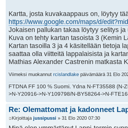
Kartta, josta kuvakaappaus on, löytyy tää
https://www.google.com/maps/d/edit?mid=
Jokaisen pallukan takaa löytyy selitys j
Kuva on tehty kartan tasoista 3 (Kemin La
Kartan tasoilla 3 ja 4 käsitellään tietoja l
saattaa olla viitteitä lappalaisista ja kart
Mathias Alexander Castrenin matkasta K
Viimeksi muokannut
rcislandlake
päivämäärä 31 Elo 202
FTDNA FF 100 % Suomi. Ydna N-FT35588 (N-
>N-Y20916->N-Y109798/N-BY58264->N-FTE16
Re: Olemattomat ja kadonneet Lap
Kirjoittaja
jussipussi
» 31 Elo 2020 07:30
Minä olen ymmärtänyt Lappi-termin synn