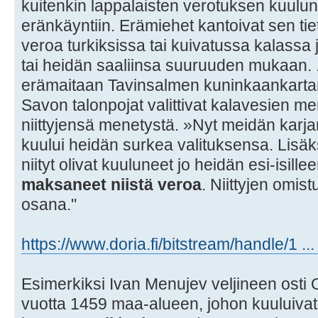
kuitenkin lappalaisten verotuksen kuulu
eränkäyntiin. Erämiehet kantoivat sen ti
veroa turkiksissa tai kuivatussa kalassa
tai heidän saaliinsa suuruuden mukaan.
erämaitaan Tavinsalmen kuninkaankarta
Savon talonpojat valittivat kalavesien m
niittyjensä menetystä. »Nyt meidän kar
kuului heidän surkea valituksensa. Lisäk
niityt olivat kuuluneet jo heidän esi-isille
maksaneet niistä veroa
. Niittyjen omis
osana."
https://www.doria.fi/bitstream/handle/1 .
Esimerkiksi Ivan Menujev veljineen osti 
vuotta 1459 maa-alueen, johon kuuluivat 