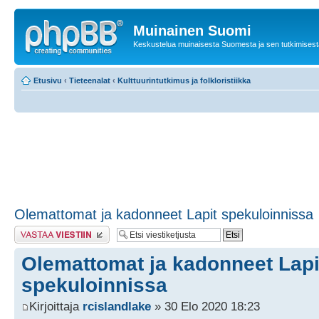
Muinainen Suomi
Keskustelua muinaisesta Suomesta ja sen tutkimisest
Etusivu
‹
Tieteenalat
‹
Kulttuurintutkimus ja folkloristiikka
Olemattomat ja kadonneet Lapit spekuloinnissa
Lähetä vastaus
Olemattomat ja kadonneet Lapi
spekuloinnissa
Kirjoittaja
rcislandlake
» 30 Elo 2020 18:23