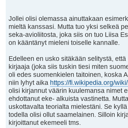
Jollei olisi olemassa ainuttakaan esimerk
mieltä kanssasi. Mutta tuo yksi selkeä p
seka-avioliitosta, joka siis on tuo Liisa
on kääntänyt mieleni toiselle kannalle.
Edelleen en usko sitäkään selitystä, ett
kirjaaja (joka siis tuskin tiesi miten suome
oli edes suomenkielen taitoinen, koska Ag
niin lyhyt aika
https://fi.wikipedia.org/wiki
olisi kirjannut väärin kuulemansa nimet e
ehdottanut eke- alkuista vastinetta. Mutt
uskottavalta teorialta mielestäni. Se kyll
todella olisi ollut saamelainen. Silloin kir
kirjoittanut ekemeeli tms.