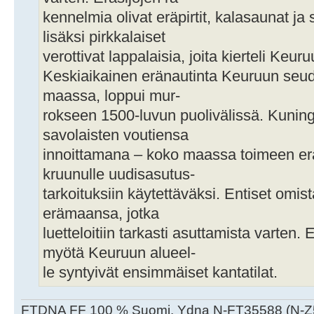
kennelmia olivat eräpirtit, kalasaunat ja
lisäksi pirkkalaiset
verottivat lappalaisia, joita kierteli Keuru
Keskiaikainen eränautinta Keuruun seud
maassa, loppui mur-
rokseen 1500-luvun puolivälissä. Kunin
savolaisten voutiensa
innoittamana – koko maassa toimeen e
kruunulle uudisasutus-
tarkoituksiin käytettäväksi. Entiset omis
erämaansa, jotka
luetteloitiin tarkasti asuttamista varten
myötä Keuruun alueel-
le syntyivät ensimmäiset kantatilat.
FTDNA FF 100 % Suomi. Ydna N-FT35588 (N-