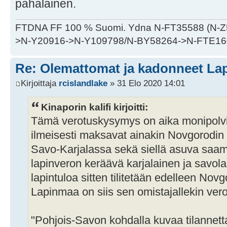
pahalainen.
FTDNA FF 100 % Suomi. Ydna N-FT35588 (N-
>N-Y20916->N-Y109798/N-BY58264->N-FTE16
Re: Olemattomat ja kadonneet Lap
Kirjoittaja
rcislandlake
» 31 Elo 2020 14:01
Kinaporin kalifi kirjoitti:
Tämä verotuskysymys on aika monipolvi
ilmeisesti maksavat ainakin Novgorodin
Savo-Karjalassa sekä siellä asuva saame
lapinveron keräävä karjalainen ja savola
lapintuloa sitten tilitetään edelleen Novgo
Lapinmaa on siis sen omistajallekin vero
"Pohjois-Savon kohdalla kuvaa tilannett