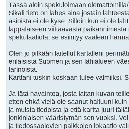
Tässä aloin spekuloimaan olemattomilla/k
Sikäli tieto on lähes aina jostain lähteest
asioista ei ole kyse. Silloin kun ei ole läh
lappalaiseen viittaavasta paikannimestä 
spekulaatiota, se esiintyy vaalean harm
Olen jo pitkään laitellut kartalleni perimäti
erilaisista Suomen ja sen lähialueen väestö
tarinoista.
Karttani tuskin koskaan tulee valmiiksi.
Ja tätä havaintoa, josta laitan kuvan teil
etten ehkä vielä ole saanut haltuuni kui
ja muista tiedoista ja että kartta juuri täl
jonkinlaisen vääristymän sen vuoksi. Voi 
ja tiedossaolevien paikkojen lokaatio vain