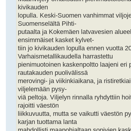
kivikauden
lopulla. Keski-Suomen vanhimmat viljojen
Suomenselältä Pihti-
putaalta ja Kokemäen latvavesien alueel
ensimmäiset kasket kylvet-
tiin jo kivikauden lopulla ennen vuotta 2
Varhaismetallikaudella harrastettu
pienimuotoinen kaskenpoltto laajeni eri 
rautakauden puolivälissä
merovingi- ja viikinkiaikana, ja ristiretkia
viljelemään pysy-
viä peltoja. Viljelyn rinnalla ryhdyttiin h
rajoitti väestön
liikkuvuutta, mutta se vaikutti väestön p
karjan tuottama lanta
mahdollisti maapohjaltaan sopivien ka