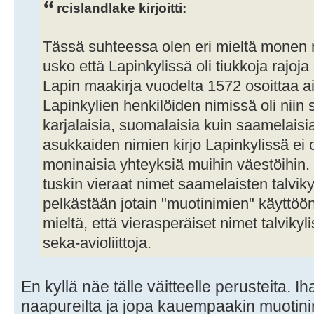
rcislandlake kirjoitti:
Tässä suhteessa olen eri mieltä monen 
usko että Lapinkylissä oli tiukkoja rajo
Lapin maakirja vuodelta 1572 osoittaa ai
Lapinkylien henkilöiden nimissä oli niin
karjalaisia, suomalaisia kuin saamelaisia
asukkaiden nimien kirjo Lapinkylissä ei o
moninaisia yhteyksiä muihin väestöihin. 
tuskin vieraat nimet saamelaisten talvikyl
pelkästään jotain "muotinimien" käyttöön
mieltä, että vierasperäiset nimet talvikyl
seka-avioliittoja.
En kyllä näe tälle väitteelle perusteita. 
naapureilta ja jopa kauempaakin muotinim