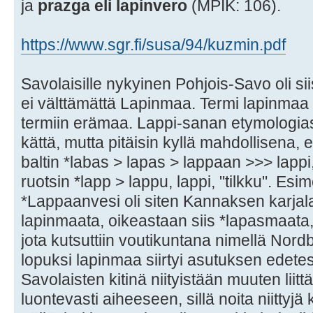
ja
prazga eli lapinvero
(MPIK: 106).
https://www.sgr.fi/susa/94/kuzmin.pdf
Savolaisille nykyinen Pohjois-Savo oli si
ei välttämättä Lapinmaa. Termi lapinmaa v
termiin erämaa. Lappi-sanan etymologia
kättä, mutta pitäisin kyllä mahdollisena, 
baltin *labas > lapas > lappaan >>> lappi, 
ruotsin *lapp > lappu, lappi, "tilkku". Es
*Lappaanvesi oli siten Kannaksen karjalais
lapinmaata, oikeastaan siis *lapasmaata, 
jota kutsuttiin voutikuntana nimellä Nord
lopuksi lapinmaa siirtyi asutuksen edet
Savolaisten kitinä niityistään muuten liitt
luontevasti aiheeseen, sillä noita niittyjä 