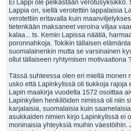
Ei Lappi ole pelkästään verotusyksikkö. S
Lappia on, siellä verotettiin lappalaisia L
verotettiin eritavalla kuin maanviljelykses
tietenkään maksaneet veroina viljaa vaan
kalaa... ts. Kemin Lapissa näätiä, harmaa
poronnahkoja. Tokikin tällaisen elämän
suomalainenkin mutta se varsinainen kys
ollut tällaiseen ryhtymisen motivaationa 
Tässä suhteessa olen eri mieltä monen 
usko että Lapinkylissä oli tiukkoja rajoj
Lapin maakirja vuodelta 1572 osoittaa aiv
Lapinkylien henkilöiden nimissä oli niin
karjalaisia, suomalaisia kuin saamelaisia
asukkaiden nimien kirjo Lapinkylissä ei o
moninaisia yhteyksiä muihin väestöihin. 