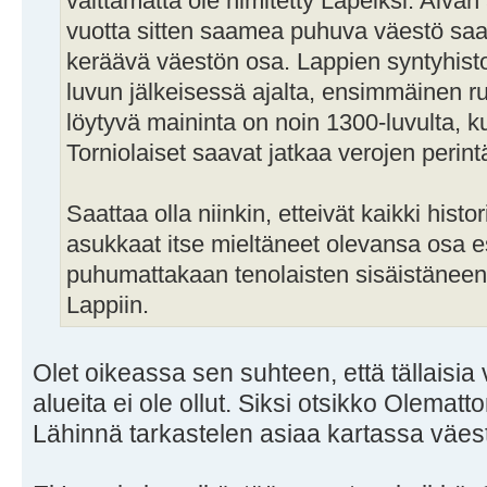
välttämättä ole nimitetty Lapeiksi. Aivan
vuotta sitten saamea puhuva väestö saatt
keräävä väestön osa. Lappien syntyhisto
luvun jälkeisessä ajalta, ensimmäinen ru
löytyvä maininta on noin 1300-luvulta, k
Torniolaiset saavat jatkaa verojen perint
Saattaa olla niinkin, etteivät kaikki histor
asukkaat itse mieltäneet olevansa osa 
puhumattakaan tenolaisten sisäistäneen
Lappiin.
Olet oikeassa sen suhteen, että tällaisia v
alueita ei ole ollut. Siksi otsikko Olematt
Lähinnä tarkastelen asiaa kartassa väest