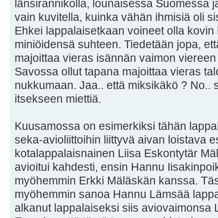
länsirannikolla, lounaisessa Suomessa j
vain kuvitella, kuinka vähän ihmisiä oli 
Ehkei lappalaisetkaan voineet olla kovin 
miniöidensä suhteen. Tiedetään jopa, ett
majoittaa vieras isännän vaimon viereen
Savossa ollut tapana majoittaa vieras tal
nukkumaan. Jaa.. että miksikäkö ? No.. 
itsekseen miettiä.
Kuusamossa on esimerkiksi tähän lappal
seka-avioliittoihin liittyvä aivan loistava 
kotalappalaisnainen Liisa Eskontytär Mä
avioitui kahdesti, ensin Hannu Iisakinp
myöhemmin Erkki Mäläskän kanssa. Tästä
myöhemmin sanoa Hannu Lämsää lappal
alkanut lappalaiseksi siis aviovaimonsa 