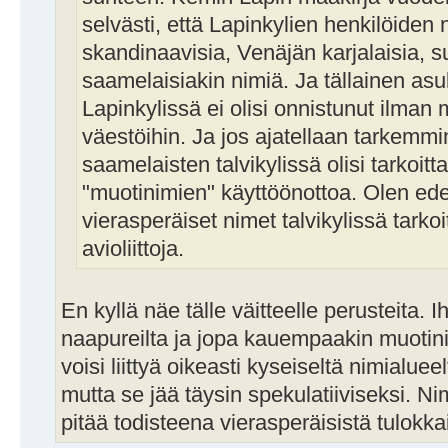
selvästi, että Lapinkylien henkilöiden n
skandinaavisia, Venäjän karjalaisia, s
saamelaisiakin nimiä. Ja tällainen asu
Lapinkylissä ei olisi onnistunut ilman
väestöihin. Ja jos ajatellaan tarkemmin
saamelaisten talvikylissä olisi tarkoitt
"muotinimien" käyttöönottoa. Olen edel
vierasperäiset nimet talvikylissä tarko
avioliittoja.
En kyllä näe tälle väitteelle perusteita. 
naapureilta ja jopa kauempaakin muotini
voisi liittyä oikeasti kyseiseltä nimialu
mutta se jää täysin spekulatiiviseksi. N
pitää todisteena vierasperäisistä tulokka