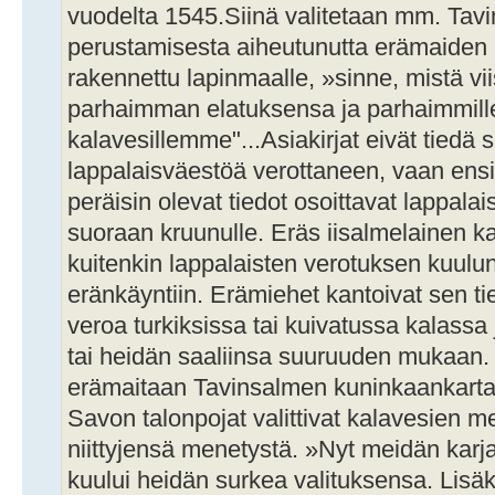
vuodelta 1545.Siinä valitetaan mm. Ta
perustamisesta aiheutunutta erämaiden 
rakennettu lapinmaalle, »sinne, mistä vii
parhaimman elatuksensa ja parhaimmill
kalavesillemme"...Asiakirjat eivät tiedä 
lappalaisväestöä verottaneen, vaan ens
peräisin olevat tiedot osoittavat lappal
suoraan kruunulle. Eräs iisalmelainen ka
kuitenkin lappalaisten verotuksen kuul
eränkäyntiin. Erämiehet kantoivat sen t
veroa turkiksissa tai kuivatussa kalassa
tai heidän saaliinsa suuruuden mukaan.
erämaitaan Tavinsalmen kuninkaankarta
Savon talonpojat valittivat kalavesien 
niittyjensä menetystä. »Nyt meidän kar
kuului heidän surkea valituksensa. Lisäk