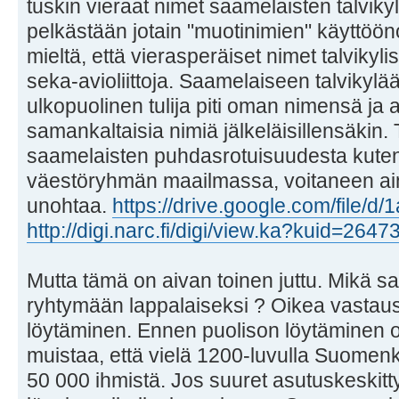
tuskin vieraat nimet saamelaisten talvikyli
pelkästään jotain "muotinimien" käyttööno
mieltä, että vierasperäiset nimet talvikyli
seka-avioliittoja. Saamelaiseen talvikylä
ulkopuolinen tulija piti oman nimensä j
samankaltaisia nimiä jälkeläisillensäkin
saamelaisten puhdasrotuisuudesta kut
väestöryhmän maailmassa, voitaneen ain
unohtaa.
https://drive.google.com/file/d
http://digi.narc.fi/digi/view.ka?kuid=2647
Mutta tämä on aivan toinen juttu. Mikä 
ryhtymään lappalaiseksi ? Oikea vastaus
löytäminen. Ennen puolison löytäminen 
muistaa, että vielä 1200-luvulla Suomenk
50 000 ihmistä. Jos suuret asutuskeskit