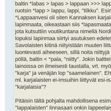
baltin *labas > lapas > lappaan >>> lappi,
ruotsin *lapp > lappu, lappi, "tilkku". E
*Lappaanvesi oli siten Kannaksen karjalai
lapinmaata, oikeastaan siis *lapasmaata,
jota kutsuttiin voutikuntana nimellä Nor
lopuksi lapinmaa siirtyi asutuksen edet
Savolaisten kitinä niityistään muuten liit
luontevasti aiheeseen, sillä noita niittyjä
pöllä, baltin < *pala, "niitty". Jokin baltte
lainoissa on ilmeisesti taustalla, vrt. my
"karja" ja venäjän lop "saamelainen". 
ml. karjalaisten ei-imsuihin liittyvät esi-is
"karjalaisia"?
Pitäisin tältä pohjalta mahdollisena esim
"lappalaisten" linnasaari onkin lappeelai