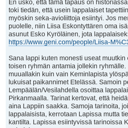
En usko, että tämä tapaus on historiass
toki tiedän, että usein lappalaiset tapetti
myöskin seka-avioliittoja esiintyi. Jos 
puolelle, niin Liisa Eskontyttären oma isä
asunut Esko Kyröläinen, jota lappalaiseksi
https://www.geni.com/people/Liisa-M%C
Sana lappi kuten monesti useat muutkin 
toisen ryhmän antamia jollekin ryhmälle. 
muuallakin kuin vain Keminlapista ylöspäin
lukuisat paikannimet Etelässä. Samoin pe
Lempäälän/Vesilahdella osoittaa lappalai
Pirkanmaalla. Tarinat kertovat, että heidä
aina Lappiin saakka. Samoja tarinoita, jo
lappalaisista, kerrotaan Lapissa mutta ti
kantilta. Lapissa esiintyvissä tarinoissa K