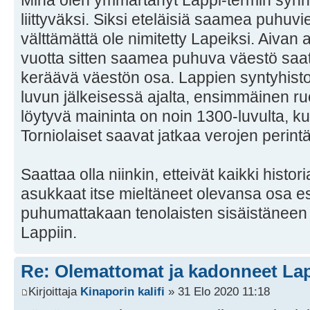
liittyväksi. Siksi eteläisiä saamea puhuvi
välttämättä ole nimitetty Lapeiksi. Aivan 
vuotta sitten saamea puhuva väestö saatt
keräävä väestön osa. Lappien syntyhisto
luvun jälkeisessä ajalta, ensimmäinen ruo
löytyvä maininta on noin 1300-luvulta, ku
Torniolaiset saavat jatkaa verojen perint
Saattaa olla niinkin, etteivät kaikki histor
asukkaat itse mieltäneet olevansa osa e
puhumattakaan tenolaisten sisäistäneen
Lappiin.
Re: Olemattomat ja kadonneet Lap
Kirjoittaja
Kinaporin kalifi
» 31 Elo 2020 11:18