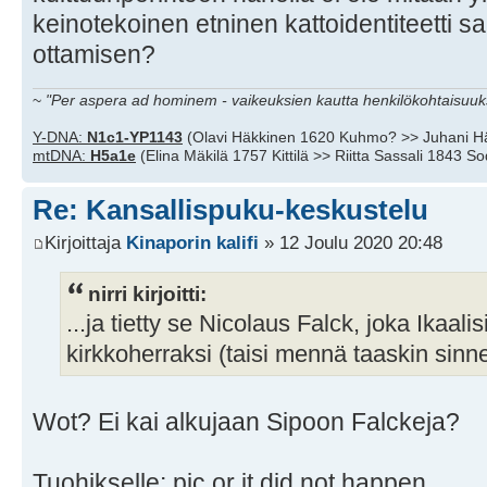
keinotekoinen etninen kattoidentiteetti sa
ottamisen?
~
"Per aspera ad hominem - vaikeuksien kautta henkilökohtaisuuks
Y-DNA:
N1c1-YP1143
(Olavi Häkkinen 1620 Kuhmo? >> Juhani H
mtDNA:
H5a1e
(Elina Mäkilä 1757 Kittilä >> Riitta Sassali 1843 S
Re: Kansallispuku-keskustelu
Kirjoittaja
Kinaporin kalifi
» 12 Joulu 2020 20:48
nirri kirjoitti:
...ja tietty se Nicolaus Falck, joka Ikaali
kirkkoherraksi (taisi mennä taaskin sinne 
Wot? Ei kai alkujaan Sipoon Falckeja?
Tuohikselle: pic or it did not happen.