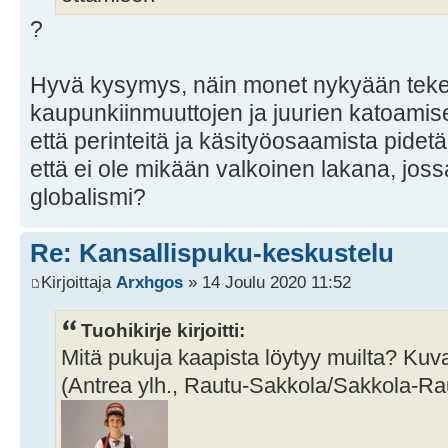
?
Hyvä kysymys, näin monet nykyään tek
kaupunkiinmuuttojen ja juurien katoamis
että perinteitä ja käsityöosaamista pidetä
että ei ole mikään valkoinen lakana, jos
globalismi?
Re: Kansallispuku-keskustelu
Kirjoittaja
Arxhgos
» 14 Joulu 2020 11:52
Tuohikirje kirjoitti:
Mitä pukuja kaapista löytyy muilta? Kuv
(Antrea ylh., Rautu-Sakkola/Sakkola-Rau