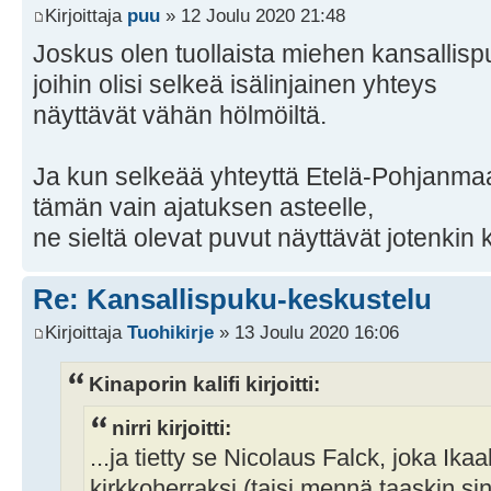
Kirjoittaja
puu
» 12 Joulu 2020 21:48
Joskus olen tuollaista miehen kansallisp
joihin olisi selkeä isälinjainen yhteys
näyttävät vähän hölmöiltä.
Ja kun selkeää yhteyttä Etelä-Pohjanmaall
tämän vain ajatuksen asteelle,
ne sieltä olevat puvut näyttävät jotenki
Re: Kansallispuku-keskustelu
Kirjoittaja
Tuohikirje
» 13 Joulu 2020 16:06
Kinaporin kalifi kirjoitti:
nirri kirjoitti:
...ja tietty se Nicolaus Falck, joka Ikaa
kirkkoherraksi (taisi mennä taaskin sinn