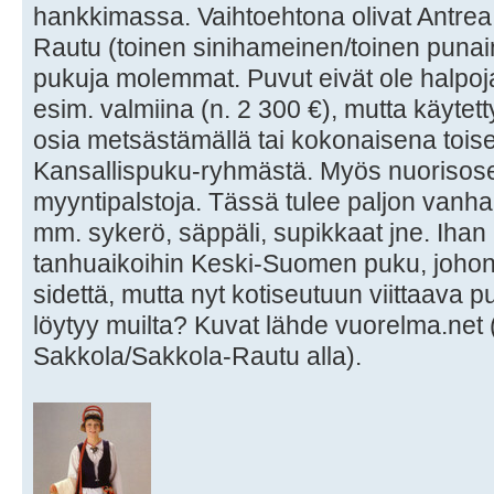
hankkimassa. Vaihtoehtona olivat Antrea
Rautu (toinen sinihameinen/toinen punai
pukuja molemmat. Puvut eivät ole halpoja
esim. valmiina (n. 2 300 €), mutta käytett
osia metsästämällä tai kokonaisena tois
Kansallispuku-ryhmästä. Myös nuorisoseu
myyntipalstoja. Tässä tulee paljon vanha
mm. sykerö, säppäli, supikkaat jne. Ihan m
tanhuaikoihin Keski-Suomen puku, johon m
sidettä, mutta nyt kotiseutuun viittaava 
löytyy muilta? Kuvat lähde vuorelma.net 
Sakkola/Sakkola-Rautu alla).