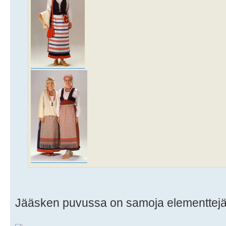
Jääsken puvussa on samoja elementtejä j