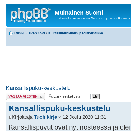
Muinainen Suomi
Keskustelua muinaisesta Suomesta ja sen tutkimisest
Etusivu
‹
Tieteenalat
‹
Kulttuurintutkimus ja folkloristiikka
Kansallispuku-keskustelu
Lähetä vastaus
Kansallispuku-keskustelu
Kirjoittaja
Tuohikirje
» 12 Joulu 2020 11:31
Kansallispuvut ovat nyt nosteessa ja olen