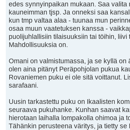
edes synnyinpaikan mukaan. Saa valita 
kauneimman tjsp. Ja onneksi saa kansalli
kun tmp valtaa alaa - tuunaa mun perinne
osaa muun vaatetuksen kanssa - vaikk
puolijuhlallisiin tilaisuuksiin tai töihin, lii
Mahdollisuuksia on.
Omani on valmistumassa, ja se kyllä on äit
olen aina pitänyt Peräpohjolan pukua k
Rovaniemen puku ei ole sitä voittanut. L
sarafaani.
Uusin tarkastettu puku on Ikaalisten kome
seuraava pukuhanke. Kunhan saavat kank
hierotaan laihalla lompakolla ohimoa ja t
Tähänkin perusteena väritys, ja tietty se