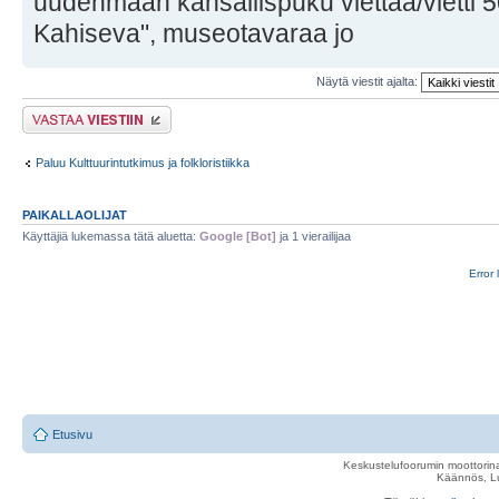
uudenmaan kansallispuku viettää/vietti 50
Kahiseva", museotavaraa jo
Näytä viestit ajalta:
Lähetä vastaus
Paluu Kulttuurintutkimus ja folkloristiikka
PAIKALLAOLIJAT
Käyttäjiä lukemassa tätä aluetta:
Google [Bot]
ja 1 vierailijaa
Error 
Etusivu
Keskustelufoorumin moottorina
Käännös, Lu