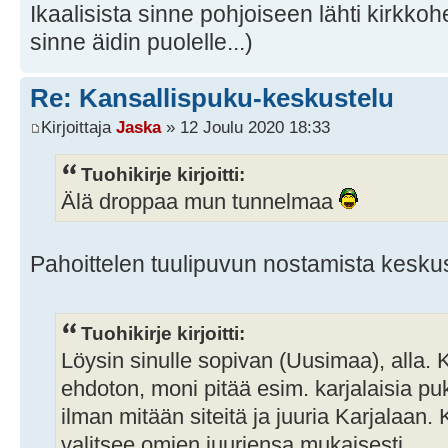
Ikaalisista sinne pohjoiseen lähti kirkkoh
sinne äidin puolelle...)
Re: Kansallispuku-keskustelu
Kirjoittaja
Jaska
» 12 Joulu 2020 18:33
Tuohikirje kirjoitti:
Älä droppaa mun tunnelmaa
Pahoittelen tuulipuvun nostamista kesk
Tuohikirje kirjoitti:
Löysin sinulle sopivan (Uusimaa), alla.
ehdoton, moni pitää esim. karjalaisia pu
ilman mitään siteitä ja juuria Karjalaan
valitsee omien juuriensa mukaisesti.