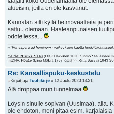
laajalti koko Uudellamaalla ole olemass
alueisiin, joilla en ole kasvanut.
Kannatan silti kyllä heimovaatteita ja perin
sattuu olemaan. Haaleanpunaisen tuulipu
odotellessa...
~
"Per aspera ad hominem - vaikeuksien kautta henkilökohtaisuuks
Y-DNA:
N1c1-YP1143
(Olavi Häkkinen 1620 Kuhmo? >> Juhani H
mtDNA:
H5a1e
(Elina Mäkilä 1757 Kittilä >> Riitta Sassali 1843 S
Re: Kansallispuku-keskustelu
Kirjoittaja
Tuohikirje
» 12 Joulu 2020 13:31
Älä droppaa mun tunnelmaa
Löysin sinulle sopivan (Uusimaa), alla. 
ole ehdoton, moni pitää esim. karjalaisia