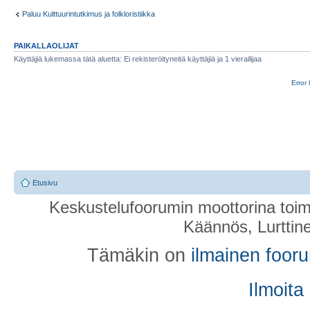
Paluu Kulttuurintutkimus ja folkloristiikka
PAIKALLAOLIJAT
Käyttäjiä lukemassa tätä aluetta: Ei rekisteröityneitä käyttäjiä ja 1 vierailijaa
Error 
Etusivu
Keskustelufoorumin moottorina toim
Käännös, Lurttin
Tämäkin on
ilmainen foor
Ilmoita