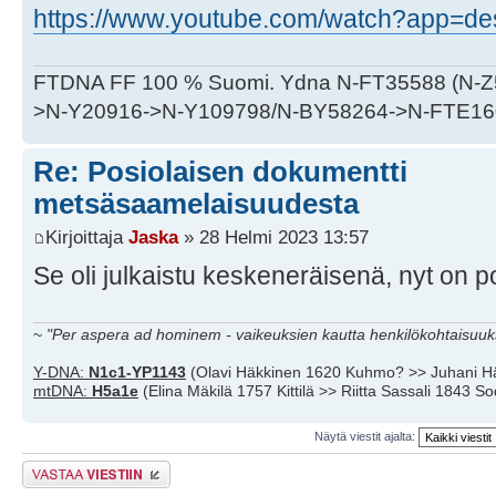
https://www.youtube.com/watch?app=des
FTDNA FF 100 % Suomi. Ydna N-FT35588 (N-
>N-Y20916->N-Y109798/N-BY58264->N-FTE16
Re: Posiolaisen dokumentti
metsäsaamelaisuudesta
Kirjoittaja
Jaska
» 28 Helmi 2023 13:57
Se oli julkaistu keskeneräisenä, nyt on p
~
"Per aspera ad hominem - vaikeuksien kautta henkilökohtaisuuks
Y-DNA:
N1c1-YP1143
(Olavi Häkkinen 1620 Kuhmo? >> Juhani H
mtDNA:
H5a1e
(Elina Mäkilä 1757 Kittilä >> Riitta Sassali 1843 S
Näytä viestit ajalta:
Lähetä vastaus