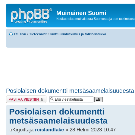
Muinainen Suomi
Keskustelua muinaisesta Suomesta ja sen tutkimisest
Etusivu
‹
Tieteenalat
‹
Kulttuurintutkimus ja folkloristiikka
Posiolaisen dokumentti metsäsaamelaisuudesta
Lähetä vastaus
Posiolaisen dokumentti
metsäsaamelaisuudesta
Kirjoittaja
rcislandlake
» 28 Helmi 2023 10:47