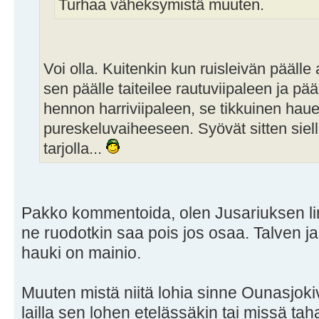
Turhaa väheksymistä muuten.
Voi olla. Kuitenkin kun ruisleivän päälle 
sen päälle taiteilee rautuviipaleen ja pä
hennon harriviipaleen, se tikkuinen haue
pureskeluvaiheeseen. Syövät sitten siel
tarjolla...
Pakko kommentoida, olen Jusariuksen linj
ne ruodotkin saa pois jos osaa. Talven j
hauki on mainio.
Muuten mistä niitä lohia sinne Ounasjoki
lailla sen lohen etelässäkin tai missä t