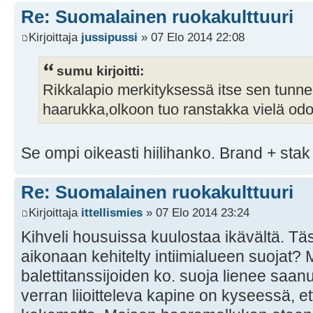
Re: Suomalainen ruokakulttuuri
Kirjoittaja
jussipussi
» 07 Elo 2014 22:08
sumu kirjoitti:
Rikkalapio merkityksessä itse sen tunne
haarukka,olkoon tuo ranstakka vielä odo
Se ompi oikeasti hiilihanko. Brand + stak 
Re: Suomalainen ruokakulttuuri
Kirjoittaja
ittellismies
» 07 Elo 2014 23:24
Kihveli housuissa kuulostaa ikävältä. Tä
aikonaan kehitelty intiimialueen suojat? 
balettitanssijoiden ko. suoja lienee saa
verran liioitteleva kapine on kyseessä, e