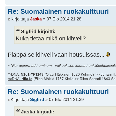
Re: Suomalainen ruokakulttuuri
Kirjoittaja
Jaska
» 07 Elo 2014 21:28
Sigfrid kirjoitti:
Kuka tietää mikä on kihveli?
Piäppä se kihveli vaan housuissas...
~
"Per aspera ad hominem - vaikeuksien kautta henkilökohtaisuuks
Y-DNA:
N1c1-YP1143
(Olavi Häkkinen 1620 Kuhmo? >> Juhani H
mtDNA:
H5a1e
(Elina Mäkilä 1757 Kittilä >> Riitta Sassali 1843 S
Re: Suomalainen ruokakulttuuri
Kirjoittaja
Sigfrid
» 07 Elo 2014 21:39
Jaska kirjoitti: