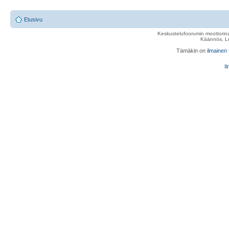
Etusivu
Keskustelufoorumin moottorina
Käännös, Lu
Tämäkin on
ilmainen
Il