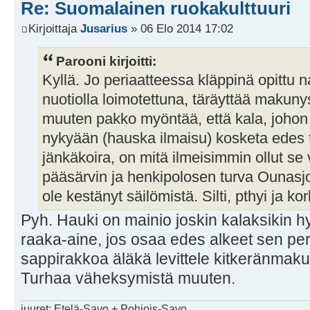
Re: Suomalainen ruokakulttuuri
Kirjoittaja
Jusarius
» 06 Elo 2014 17:02
Parooni kirjoitti:
Kyllä. Jo periaatteessa kläppinä opittu n
nuotiolla loimotettuna, täräyttää makuny
muuten pakko myöntää, että kala, johon 
nykyään (hauska ilmaisu) kosketa edes tik
jänkäkoira, on mitä ilmeisimmin ollut se
pääsärvin ja henkipolosen turva Ounasjo
ole kestänyt säilömistä. Silti, pthyi ja ko
Pyh. Hauki on mainio joskin kalaksikin
raaka-aine, jos osaa edes alkeet sen p
sappirakkoa äläkä levittele kitkeränmaku
Turhaa väheksymistä muuten.
juuret: Etelä-Savo + Pohjois-Savo