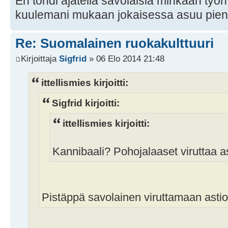
En tohdi ajatella savolaisia minkään työ
kuulemani mukaan jokaisessa asuu pieni
Re: Suomalainen ruokakulttuuri
Kirjoittaja
Sigfrid
» 06 Elo 2014 21:48
ittellismies kirjoitti:
Sigfrid kirjoitti:
ittellismies kirjoitti:
Kannibaali? Pohojalaaset viruttaa a
Pistäppä savolainen viruttamaan astio