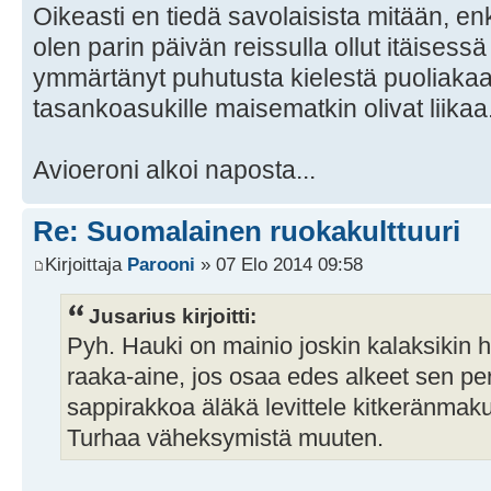
Oikeasti en tiedä savolaisista mitään, en
olen parin päivän reissulla ollut itäises
ymmärtänyt puhutusta kielestä puoliakaan
tasankoasukille maisematkin olivat liikaa
Avioeroni alkoi naposta...
Re: Suomalainen ruokakulttuuri
Kirjoittaja
Parooni
» 07 Elo 2014 09:58
Jusarius kirjoitti:
Pyh. Hauki on mainio joskin kalaksikin
raaka-aine, jos osaa edes alkeet sen p
sappirakkoa äläkä levittele kitkeränmaku
Turhaa väheksymistä muuten.