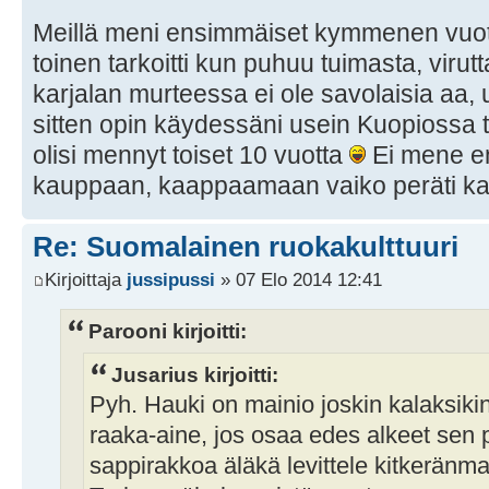
Meillä meni ensimmäiset kymmenen vuott
toinen tarkoitti kun puhuu tuimasta, viru
karjalan murteessa ei ole savolaisia aa, u
sitten opin käydessäni usein Kuopiossa 
olisi mennyt toiset 10 vuotta
Ei mene e
kauppaan, kaappaamaan vaiko peräti ka
Re: Suomalainen ruokakulttuuri
Kirjoittaja
jussipussi
» 07 Elo 2014 12:41
Parooni kirjoitti:
Jusarius kirjoitti:
Pyh. Hauki on mainio joskin kalaksik
raaka-aine, jos osaa edes alkeet sen
sappirakkoa äläkä levittele kitkeränm