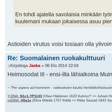
En tohdi ajatella savolaisia minkään työ
kuulemani mukaan jokaisessa asuu pieni
Astioiden virutus voisi tosiaan olla ylivo
Re: Suomalainen ruokakulttuuri
Kirjoittaja
Jaska
» 06 Elo 2014 22:04
Heimosodat III - ensi-ilta lähiaikoina Mu
~
"Per aspera ad hominem - vaikeuksien kautta henkilökohtaisuuks
Y-DNA:
N1c1-YP1143
(Olavi Häkkinen 1620 Kuhmo? >> Juhani H
mtDNA:
H5a1e
(Elina Mäkilä 1757 Kittilä >> Riitta Sassali 1843 S