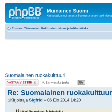
Muinainen Suomi
Keskustelua muinaisesta Suomesta ja sen tutkimisest
Etusivu
‹
Tieteenalat
‹
Kulttuurintutkimus ja folkloristiikka
Suomalainen ruokakulttuuri
Lähetä vastaus
Re: Suomalainen ruokakulttuur
Kirjoittaja
Sigfrid
» 06 Elo 2014 14:20
ittellismies kirjoitti: