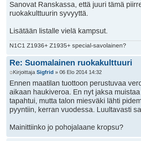
Sanovat Ranskassa, että juuri tämä piirre
ruokakulttuurin syvyyttä.
Lisätään listalle vielä kampsut.
N1C1 Z1936+ Z1935+ special-savolainen?
Re: Suomalainen ruokakulttuuri
Kirjoittaja
Sigfrid
» 06 Elo 2014 14:32
Ennen maatilan tuottoon perustuvaa veroa
aikaan haukiveroa. En nyt jaksa muistaa
tapahtui, mutta talon miesväki lähti pid
pyyntiin, kerran vuodessa. Luultavasti 
Mainittiinko jo pohojalaane kropsu?