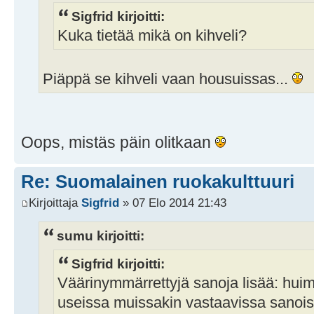
Sigfrid kirjoitti:
Kuka tietää mikä on kihveli?
Piäppä se kihveli vaan housuissas...
Oops, mistäs päin olitkaan
Re: Suomalainen ruokakulttuuri
Kirjoittaja
Sigfrid
» 07 Elo 2014 21:43
sumu kirjoitti:
Sigfrid kirjoitti:
Väärinymmärrettyjä sanoja lisää: huim
useissa muissakin vastaavissa sanoiss