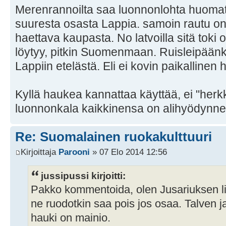
Merenrannoilta saa luonnonlohta huomat
suuresta osasta Lappia. samoin rautu o
haettava kaupasta. No latvoilla sitä toki o
löytyy, pitkin Suomenmaan. Ruisleipäänk
Lappiin etelästä. Eli ei kovin paikallinen
Kyllä haukea kannattaa käyttää, ei "herk
luonnonkala kaikkinensa on alihyödynne
Re: Suomalainen ruokakulttuuri
Kirjoittaja
Parooni
» 07 Elo 2014 12:56
jussipussi kirjoitti:
Pakko kommentoida, olen Jusariuksen lin
ne ruodotkin saa pois jos osaa. Talven 
hauki on mainio.