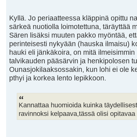
Kyllä. Jo periaatteessa kläppinä opittu na
särkeä nuotiolla loimotettuna, täräyttää
Sären lisäksi muuten pakko myöntää, että
perinteisesti nykyään (hauska ilmaisu) ko
hauki eli jänkäkoira, on mitä ilmeisimmin 
talvikauden pääsärvin ja henkipolosen t
Ounasjokilaaksossakin, kun lohi ei ole kes
pthyi ja korkea lento lepikkoon.
Kannattaa huomioida kuinka täydellisesti
ravinnoksi kelpaava,tässä olisi opitavaa 