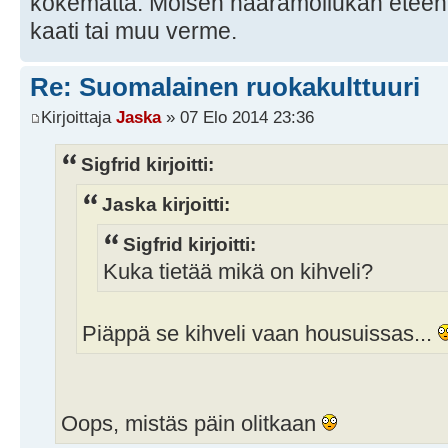
kokematta. Moisen haaramollukan eteen ol
kaati tai muu verme.
Re: Suomalainen ruokakulttuuri
Kirjoittaja
Jaska
» 07 Elo 2014 23:36
Sigfrid kirjoitti:
Jaska kirjoitti:
Sigfrid kirjoitti:
Kuka tietää mikä on kihveli?
Piäppä se kihveli vaan housuissas...
Oops, mistäs päin olitkaan