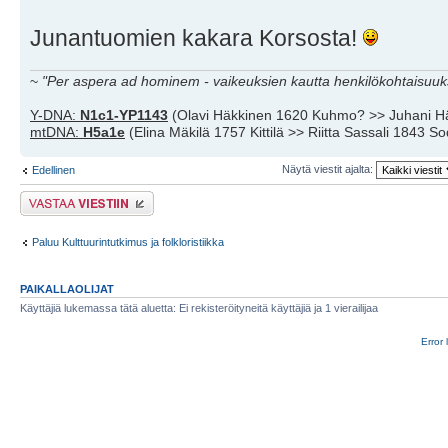
Junantuomien kakara Korsosta!
~
"Per aspera ad hominem - vaikeuksien kautta henkilökohtaisuuks
Y-DNA:
N1c1-YP1143
(Olavi Häkkinen 1620 Kuhmo? >> Juhani H
mtDNA:
H5a1e
(Elina Mäkilä 1757 Kittilä >> Riitta Sassali 1843 S
Näytä viestit ajalta:
Edellinen
Lähetä vastaus
Paluu Kulttuurintutkimus ja folkloristiikka
PAIKALLAOLIJAT
Käyttäjiä lukemassa tätä aluetta: Ei rekisteröityneitä käyttäjiä ja 1 vierailijaa
Error 