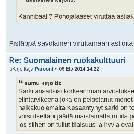
Kannibaali? Pohojalaaset viruttaa astia
Pistäppä savolainen viruttamaan astioit
Re: Suomalainen ruokakulttuuri
Kirjoittaja
Parooni
» 06 Elo 2014 14:22
sumu kirjoitti:
Särki ansaitsisi korkeamman arvostuksen
elintarvikeena joka on pelastanut monet
nälkäkuolemalta.Kesääntynyt särki on to
voisi itseltäni jäädä maistamatta,muita 
jos siihen on tullut tilaisuus ja hyviä ovat