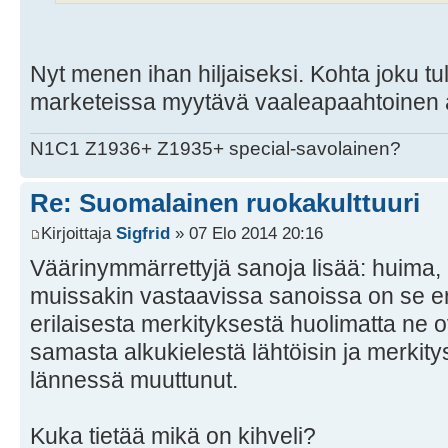
Nyt menen ihan hiljaiseksi. Kohta joku tu
marketeissa myytävä vaaleapaahtoinen a
N1C1 Z1936+ Z1935+ special-savolainen?
Re: Suomalainen ruokakulttuuri
Kirjoittaja
Sigfrid
» 07 Elo 2014 20:16
Väärinymmärrettyjä sanoja lisää: huima,
muissakin vastaavissa sanoissa on se eri
erilaisesta merkityksestä huolimatta ne o
samasta alkukielestä lähtöisin ja merkity
lännessä muuttunut.
Kuka tietää mikä on kihveli?