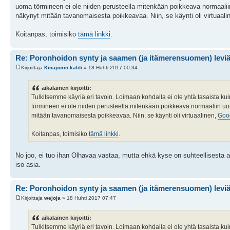
uoma törmineen ei ole niiden perusteella mitenkään poikkeava normaal
näkynyt mitään tavanomaisesta poikkeavaa. Niin, se käynti oli virtuaali
Koitanpas, toimisiko
tämä linkki
.
Re: Poronhoidon synty ja saamen (ja itämerensuomen) levi
Kirjoittaja
Kinaporin kalifi
» 18 Huhti 2017 00:34
aikalainen kirjoitti:
Tulkitsemme käyriä eri tavoin. Loimaan kohdalla ei ole yhtä tasaista ku
törmineen ei ole niiden perusteella mitenkään poikkeava normaaliin 
mitään tavanomaisesta poikkeavaa. Niin, se käynti oli virtuaalinen,
Goo
Koitanpas, toimisiko
tämä linkki
.
No joo, ei tuo ihan Olhavaa vastaa, mutta ehkä kyse on suhteellisesta 
iso asia.
Re: Poronhoidon synty ja saamen (ja itämerensuomen) levi
Kirjoittaja
wejoja
» 18 Huhti 2017 07:47
aikalainen kirjoitti:
Tulkitsemme käyriä eri tavoin. Loimaan kohdalla ei ole yhtä tasaista ku