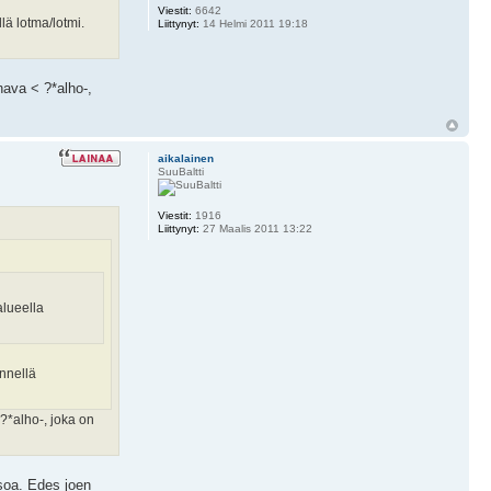
Viestit:
6642
lä lotma/lotmi.
Liittynyt:
14 Helmi 2011 19:18
hava < ?*alho-,
aikalainen
SuuBaltti
Viestit:
1916
Liittynyt:
27 Maalis 2011 13:22
alueella
ännellä
 ?*alho-, joka on
ksoa. Edes joen