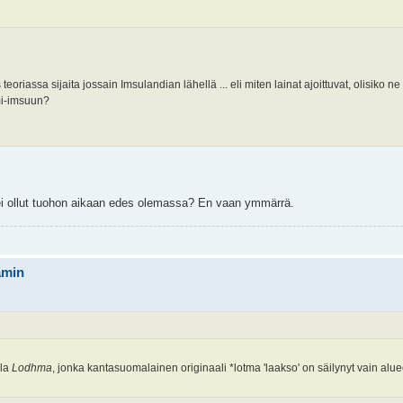
sa sijaita jossain Imsulandian lähellä ... eli miten lainat ajoittuvat, olisiko ne 
mi-imsuun?
ei ollut tuohon aikaan edes olemassa? En vaan ymmärrä.
ämin
lla
Lodhma
, jonka kantasuomalainen originaali *lotma 'laakso' on säilynyt vain alu