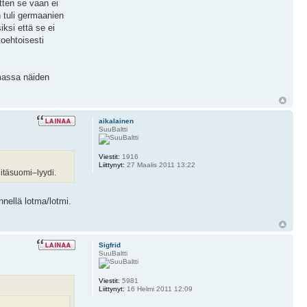
itten se vaan ei
n tuli germaanien
ksi että se ei
toehtoisesti
massa näiden
aikalainen
SuuBaltti
Viestit:
1916
Liittynyt:
27 Maalis 2011 13:22
 itäsuomi–lyydi.
nnellä lotma/lotmi.
Sigfrid
SuuBaltti
Viestit:
5981
Liittynyt:
16 Helmi 2011 12:09