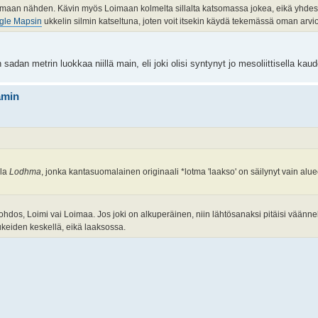
uomaan nähden. Kävin myös Loimaan kolmelta sillalta katsomassa jokea, eikä yhde
gle Mapsin
ukkelin silmin katseltuna, joten voit itsekin käydä tekemässä oman arvio
an metrin luokkaa niillä main, eli joki olisi syntynyt jo mesoliittisella kaud
ämin
lla
Lodhma
, jonka kantasuomalainen originaali *lotma 'laakso' on säilynyt vain alu
hdos, Loimi vai Loimaa. Jos joki on alkuperäinen, niin lähtösanaksi pitäisi väännel
aukeiden keskellä, eikä laaksossa.