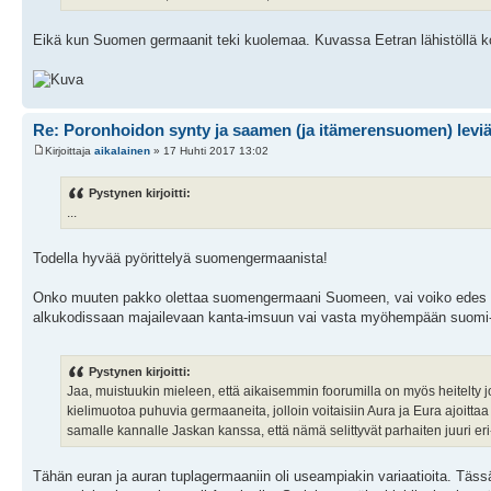
Eikä kun Suomen germaanit teki kuolemaa. Kuvassa Eetran lähistöllä ko
Re: Poronhoidon synty ja saamen (ja itämerensuomen) levi
Kirjoittaja
aikalainen
» 17 Huhti 2017 13:02
Pystynen kirjoitti:
...
Todella hyvää pyörittelyä suomengermaanista!
Onko muuten pakko olettaa suomengermaani Suomeen, vai voiko edes teorias
alkukodissaan majailevaan kanta-imsuun vai vasta myöhempään suomi
Pystynen kirjoitti:
Jaa, muistuukin mieleen, että aikaisemmin foorumilla on myös heitelty j
kielimuotoa puhuvia germaaneita, jolloin voitaisiin Aura ja Eura ajoit
samalle kannalle Jaskan kanssa, että nämä selittyvät parhaiten juuri er
Tähän euran ja auran tuplagermaaniin oli useampiakin variaatioita. Tä