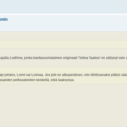
ämin
iajalla
Lodhma
, jonka kantasuomalainen originaali *lotma 'laakso' on säilynyt vain 
pi johdos, Loimi vai Loimaa. Jos joki on alkuperäinen, niin lähtösanaksi pitäisi vä
a tasaisten peltoaukeiden keskellä, eikä laaksossa.