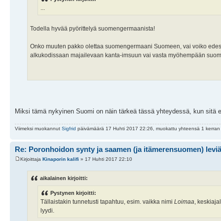
...
Todella hyvää pyörittelyä suomengermaanista!
Onko muuten pakko olettaa suomengermaani Suomeen, vai voiko edes teorias
alkukodissaan majailevaan kanta-imsuun vai vasta myöhempään suo
Miksi tämä nykyinen Suomi on näin tärkeä tässä yhteydessä, kun sitä 
Viimeksi muokannut
Sigfrid
päivämäärä 17 Huhti 2017 22:26, muokattu yhteensä 1 kerran
Re: Poronhoidon synty ja saamen (ja itämerensuomen) levi
Kirjoittaja
Kinaporin kalifi
» 17 Huhti 2017 22:10
aikalainen kirjoitti:
Pystynen kirjoitti:
Tällaistakin tunnetusti tapahtuu, esim. vaikka nimi
Loimaa
, keskiaja
lyydi.