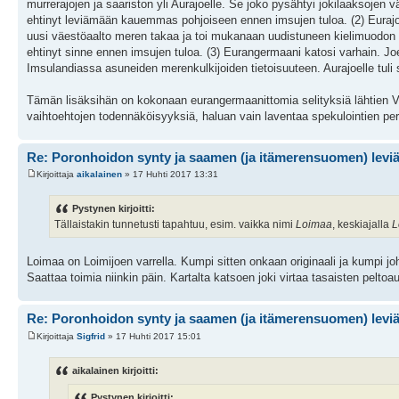
murrerajojen ja saariston yli Aurajoelle. Se joko pysähtyi jokilaaksojen vä
ehtinyt leviämään kauemmas pohjoiseen ennen imsujen tuloa. (2) Eurajoell
uusi väestöaalto meren takaa ja toi mukanaan uudistuneen kielimuodon saa
ehtinyt sinne ennen imsujen tuloa. (3) Eurangermaani katosi varhain. Jo
Imsulandiassa asuneiden merenkulkijoiden tietoisuuteen. Aurajoelle tul
Tämän lisäksihän on kokonaan eurangermaanittomia selityksiä lähtien V
vaihtoehtojen todennäköisyyksiä, haluan vain laventaa spekulointien per
Re: Poronhoidon synty ja saamen (ja itämerensuomen) levi
Kirjoittaja
aikalainen
» 17 Huhti 2017 13:31
Pystynen kirjoitti:
Tällaistakin tunnetusti tapahtuu, esim. vaikka nimi
Loimaa
, keskiajalla
L
Loimaa on Loimijoen varrella. Kumpi sitten onkaan originaali ja kumpi joh
Saattaa toimia niinkin päin. Kartalta katsoen joki virtaa tasaisten pelto
Re: Poronhoidon synty ja saamen (ja itämerensuomen) levi
Kirjoittaja
Sigfrid
» 17 Huhti 2017 15:01
aikalainen kirjoitti:
Pystynen kirjoitti: