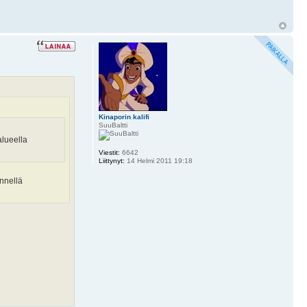
Kinaporin kalifi
SuuBaltti
alueella
Viestit:
6642
Liittynyt:
14 Helmi 2011 19:18
ännellä