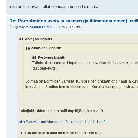
joka on luultavasti ollut olemassa ennen Loimaata.
Re: Poronhoidon synty ja saamen (ja itämerensuomen) levi
Kirjoittaja
Kinaporin kalifi
» 18 Huhti 2017 19:49
Arxhgos kirjoitti:
aikalainen kirjoitti:
Pystynen kirjoitti:
Tällaistakin tunnetusti tapahtuu, esim. vaikka nimi
Loimaa
, kesk
itäsuomi–lyydi.
Loimaa on Loimijoen varrella. Kumpi sitten onkaan originaali ja kum
lotma/lotmi. Saattaa toimia niinkin päin. Kartalta katsoen joki virta
Loimijoki johtaa Loimon hallintopitäjään, kts sivu 9
http://www.lounaisluonto.net/julkaisut/LHL/LHL1.pdf
joka on luultavasti ollut olemassa ennen Loimaata.