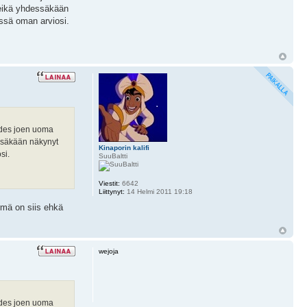
 eikä yhdessäkään
ässä oman arviosi.
 Edes joen uoma
ssäkään näkynyt
Kinaporin kalifi
si.
SuuBaltti
Viestit:
6642
Liittynyt:
14 Helmi 2011 19:18
rmä on siis ehkä
wejoja
 Edes joen uoma