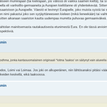
liseen murrerajaan (tai kielirajaan, jos välissä oli vaikka saamen kieltä), tai s
a eli vanhoillis-germaaneita ja Aurajoen kielitilanne oli yhdentekevää. Sitte
ristoon ja Aurajoelle. Väestö ei levinnyt Eurajoelle, joko muista syistä tai si
en nimi pakastui joko sen syrjäyttäneeseen kieleen (mikä lieneekään) tai vaih
i sitten aikanaan saariston kautta uudempaa murretta puhuvaa germaaniväkeä.
ahtolan mainitsemasta rautakautisesta etunimestä Eura. En ole tässä arvioi
spektiiviä.
ämin
odhma
, jonka kantasuomalainen originaali *lotma 'laakso' on säilynyt vain alueella
dos, Loimi vai Loimaa. Jos joki on alkuperäinen, niin lähtösanaksi pitäisi vää
aukeiden keskellä, eikä laaksossa.
ämin