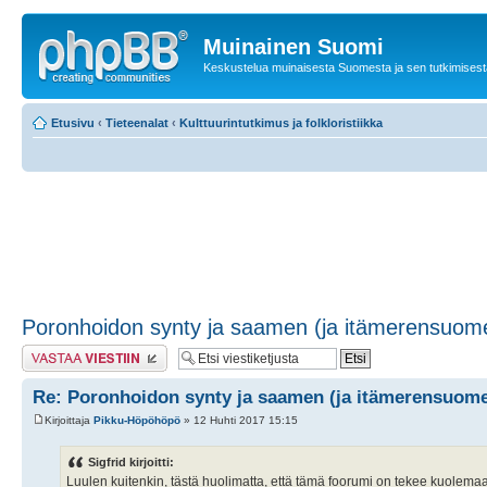
Muinainen Suomi
Keskustelua muinaisesta Suomesta ja sen tutkimisest
Etusivu
‹
Tieteenalat
‹
Kulttuurintutkimus ja folkloristiikka
Poronhoidon synty ja saamen (ja itämerensuom
Lähetä vastaus
Re: Poronhoidon synty ja saamen (ja itämerensuome
Kirjoittaja
Pikku-Höpöhöpö
» 12 Huhti 2017 15:15
Sigfrid kirjoitti:
Luulen kuitenkin, tästä huolimatta, että tämä foorumi on tekee kuolemaa