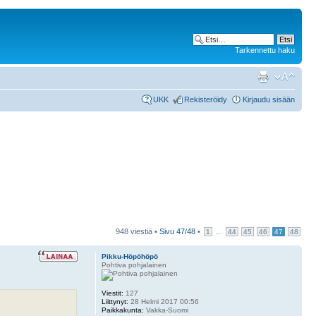
Tarkennettu haku
UKK
Rekisteröidy
Kirjaudu sisään
948 viestiä •
Sivu
47
/
48
•
...
1
44
45
46
47
48
Pikku-Höpöhöpö
Pohtiva pohjalainen
Viestit:
127
Liittynyt:
28 Helmi 2017 00:56
Paikkakunta:
Vakka-Suomi