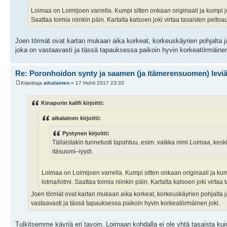
Loimaa on Loimijoen varrella. Kumpi sitten onkaan originaali ja kumpi jo
Saattaa toimia niinkin päin. Kartalta katsoen joki virtaa tasaisten pelto
Joen törmät ovat kartan mukaan aika korkeat, korkeuskäyrien pohjalta ja 
joka on vastaavasti ja tässä tapauksessa paikoin hyvin korkeatörmäinen
Re: Poronhoidon synty ja saamen (ja itämerensuomen) levi
Kirjoittaja
aikalainen
» 17 Huhti 2017 23:33
Kinaporin kalifi kirjoitti:
aikalainen kirjoitti:
Pystynen kirjoitti:
Tällaistakin tunnetusti tapahtuu, esim. vaikka nimi
Loimaa
, kesk
itäsuomi–lyydi.
Loimaa on Loimijoen varrella. Kumpi sitten onkaan originaali ja kum
lotma/lotmi. Saattaa toimia niinkin päin. Kartalta katsoen joki virta
Joen törmät ovat kartan mukaan aika korkeat, korkeuskäyrien pohjalta ja 
vastaavasti ja tässä tapauksessa paikoin hyvin korkeatörmäinen joki.
Tulkitsemme käyriä eri tavoin. Loimaan kohdalla ei ole yhtä tasaista kui