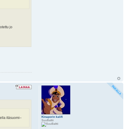
otettu jo
Kinaporin kalifi
eella itäsuomi–
SuuBaltti