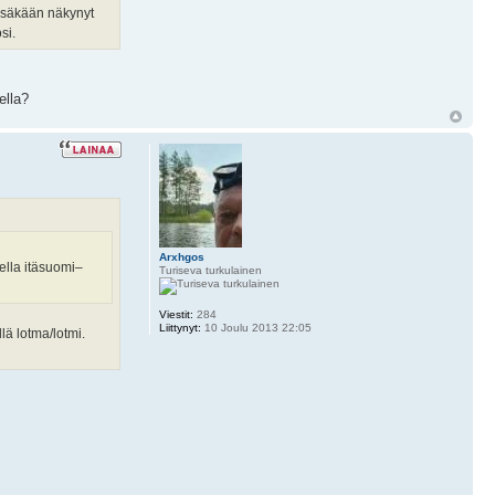
ssäkään näkynyt
si.
ella?
Arxhgos
eella itäsuomi–
Turiseva turkulainen
Viestit:
284
Liittynyt:
10 Joulu 2013 22:05
lä lotma/lotmi.