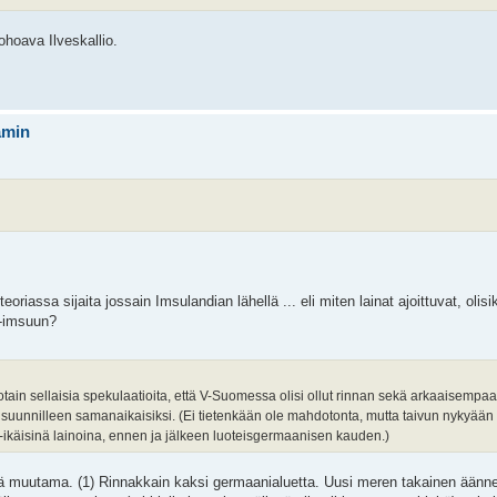
hoava Ilveskallio.
ämin
sa sijaita jossain Imsulandian lähellä ... eli miten lainat ajoittuvat, olisik
-imsuun?
otain sellaisia spekulaatioita, että V-Suomessa olisi ollut rinnan sekä arkaaisemp
taa suunnilleen samanaikaisiksi. (Ei tietenkään ole mahdotonta, mutta taivun nykyä
i-ikäisinä lainoina, ennen ja jälkeen luoteisgermaanisen kauden.)
ssä muutama. (1) Rinnakkain kaksi germaanialuetta. Uusi meren takainen äänn