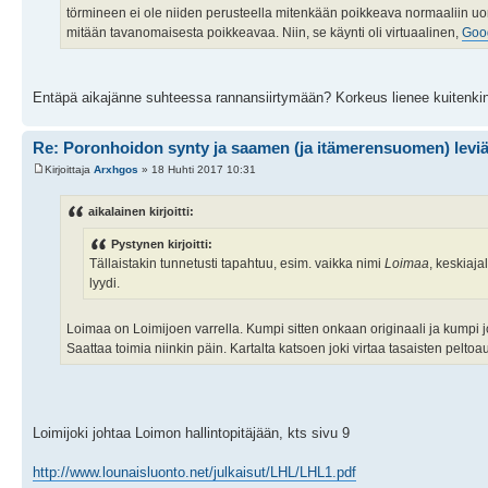
törmineen ei ole niiden perusteella mitenkään poikkeava normaaliin 
mitään tavanomaisesta poikkeavaa. Niin, se käynti oli virtuaalinen,
Goo
Entäpä aikajänne suhteessa rannansiirtymään? Korkeus lienee kuitenkin sad
Re: Poronhoidon synty ja saamen (ja itämerensuomen) levi
Kirjoittaja
Arxhgos
» 18 Huhti 2017 10:31
aikalainen kirjoitti:
Pystynen kirjoitti:
Tällaistakin tunnetusti tapahtuu, esim. vaikka nimi
Loimaa
, keskiaja
lyydi.
Loimaa on Loimijoen varrella. Kumpi sitten onkaan originaali ja kumpi jo
Saattaa toimia niinkin päin. Kartalta katsoen joki virtaa tasaisten pelto
Loimijoki johtaa Loimon hallintopitäjään, kts sivu 9
http://www.lounaisluonto.net/julkaisut/LHL/LHL1.pdf