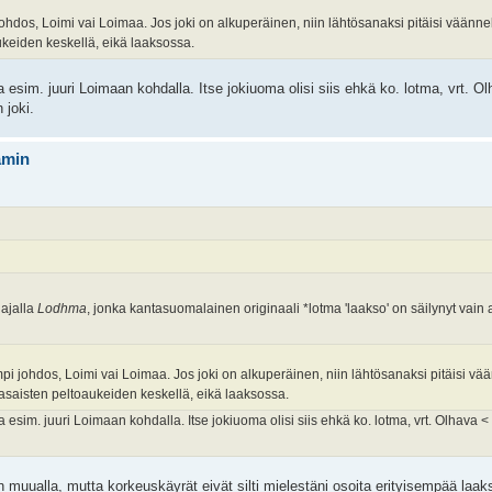
hdos, Loimi vai Loimaa. Jos joki on alkuperäinen, niin lähtösanaksi pitäisi väännel
aukeiden keskellä, eikä laaksossa.
esim. juuri Loimaan kohdalla. Itse jokiuoma olisi siis ehkä ko. lotma, vrt. Ol
 joki.
ämin
iajalla
Lodhma
, jonka kantasuomalainen originaali *lotma 'laakso' on säilynyt vain 
pi johdos, Loimi vai Loimaa. Jos joki on alkuperäinen, niin lähtösanaksi pitäisi vä
a tasaisten peltoaukeiden keskellä, eikä laaksossa.
esim. juuri Loimaan kohdalla. Itse jokiuoma olisi siis ehkä ko. lotma, vrt. Olhava <
n muualla, mutta korkeuskäyrät eivät silti mielestäni osoita erityisempää laa