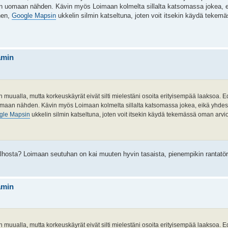
iin uomaan nähden. Kävin myös Loimaan kolmelta sillalta katsomassa jokea,
nen,
Google Mapsin
ukkelin silmin katseltuna, joten voit itsekin käydä tekem
ämin
in muualla, mutta korkeuskäyrät eivät silti mielestäni osoita erityisempää laaksoa.
uomaan nähden. Kävin myös Loimaan kolmelta sillalta katsomassa jokea, eikä yhde
gle Mapsin
ukkelin silmin katseltuna, joten voit itsekin käydä tekemässä oman arvio
alhosta? Loimaan seutuhan on kai muuten hyvin tasaista, pienempikin rantatö
ämin
in muualla, mutta korkeuskäyrät eivät silti mielestäni osoita erityisempää laaksoa.