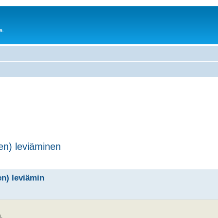
a.
en) leviäminen
n) leviämin
.