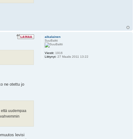
aikalainen
SuuBaltti
Viestit:
1916
Liittynyt:
27 Maalis 2011 13:22
o ne otettu jo
aa että uudempaa
än vahvemmin
emuutos levisi