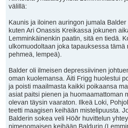
välillä:
Kaunis ja iloinen auringon jumala Balder
kuten Ari Onassis Kreikassa jokunen aika
Lemminkäinenkin paatin, sitä en tiedä. K
ulkomuodoltaan joka tapauksessa tämä 
pehmeä, lempeä).
Balder oli ilmeisen depressiivinen johtue
oman kuolemansa. Äiti Frigg huolestui 
ja poisti maailmasta kaikki poikaansa mah
asiat paitsi pienen ja huomaamattoman mi
olevan täysin vaaraton. Ilkeä Loki, Pohjo
teetti maagisen keihään mistelipuusta. 
Balderin sokea veli Höðr huvittelun yhte
nimenomaisen keihään Baldurin (Lemmin