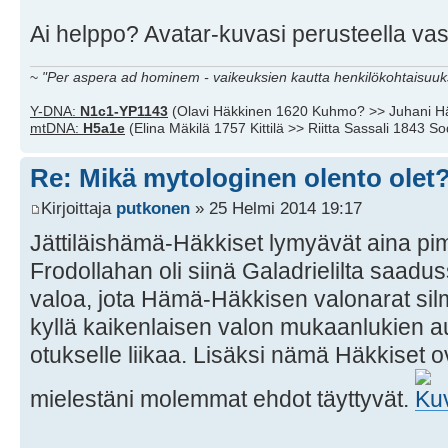
Ai helppo? Avatar-kuvasi perusteella vasta
~
"Per aspera ad hominem - vaikeuksien kautta henkilökohtaisuuks
Y-DNA:
N1c1-YP1143
(Olavi Häkkinen 1620 Kuhmo? >> Juhani H
mtDNA:
H5a1e
(Elina Mäkilä 1757 Kittilä >> Riitta Sassali 1843 S
Re: Mikä mytologinen olento olet
Kirjoittaja
putkonen
» 25 Helmi 2014 19:17
Jättiläishämä-Häkkiset lymyävät aina pi
Frodollahan oli siinä Galadrielilta saadus
valoa, jota Hämä-Häkkisen valonarat silm
kyllä kaikenlaisen valon mukaanlukien 
otukselle liikaa. Lisäksi nämä Häkkiset o
mielestäni molemmat ehdot täyttyvät.