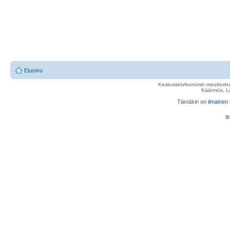
Etusivu
Keskustelufoorumin moottorina
Käännös, Lu
Tämäkin on
ilmainen
Il