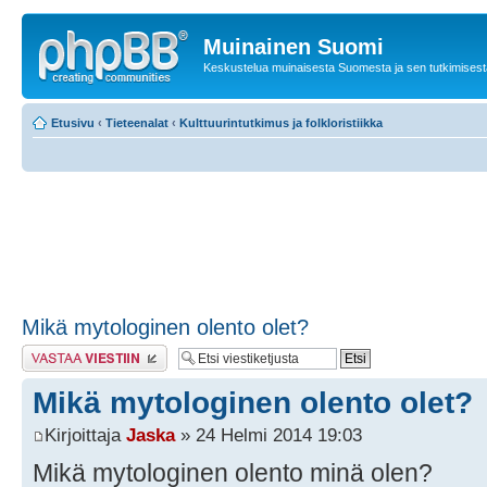
Muinainen Suomi
Keskustelua muinaisesta Suomesta ja sen tutkimisest
Etusivu
‹
Tieteenalat
‹
Kulttuurintutkimus ja folkloristiikka
Mikä mytologinen olento olet?
Lähetä vastaus
Mikä mytologinen olento olet?
Kirjoittaja
Jaska
» 24 Helmi 2014 19:03
Mikä mytologinen olento minä olen?