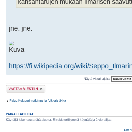
kansantarujen mukaan Ilmarisen saavut
jne. jne.
https://fi.wikipedia.org/wiki/Seppo_Ilmari
Näytä viestit ajalta:
Lähetä vastaus
Paluu Kulttuurintutkimus ja folkloristiikka
PAIKALLAOLIJAT
Käyttäjiä lukemassa tätä aluetta: Ei rekisteröityneitä käyttäjiä ja 2 vierailijaa
Error 