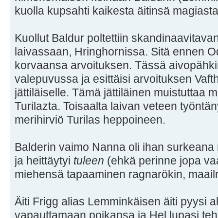
kuolla kupsahti kaikesta äitinsä magiasta
Kuollut Baldur poltettiin skandinaavita
laivassaan, Hringhornissa. Sitä ennen Od
korvaansa arvoituksen. Tässä aivopähki
valepuvussa ja esittäisi arvoituksen Vafth
jättiläiselle. Tämä jättiläinen muistuttaa 
Turilazta. Toisaalta laivan veteen työntänyt
merihirviö Turilas heppoineen.
Balderin vaimo Nanna oli ihan surkeana
ja heittäytyi
tuleen
(ehkä perinne jopa vaat
miehensä tapaaminen ragnarökin, maail
Äiti Frigg alias Lemminkäisen äiti pyysi 
vapauttamaan poikansa ja Hel lupasi teh