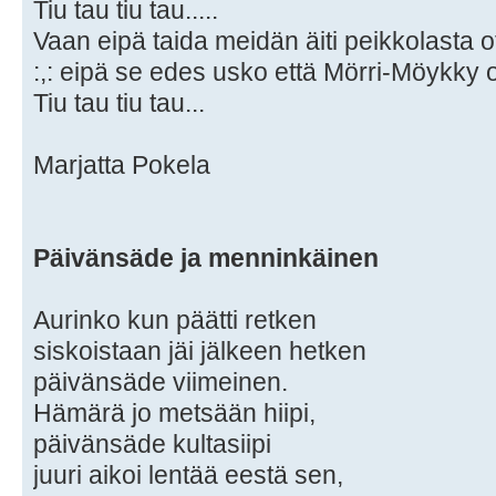
Tiu tau tiu tau.....
Vaan eipä taida meidän äiti peikkolasta o
:,: eipä se edes usko että Mörri-Möykky on 
Tiu tau tiu tau...
Marjatta Pokela
Päivänsäde ja menninkäinen
Aurinko kun päätti retken
siskoistaan jäi jälkeen hetken
päivänsäde viimeinen.
Hämärä jo metsään hiipi,
päivänsäde kultasiipi
juuri aikoi lentää eestä sen,