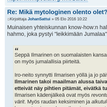
Re: Mikä mytologinen olento olet
Kirjoittaja
JohanSattui
» 05 Elo 2016 10:22
Muinaisen yhteiskunnan know-how:n halti
hahmo, joka pystyi "leikkimään Jumalaa"
Seppä Ilmarinen on suomalaisten kansan
on myös jumalallisia piirteitä.
Iro-neito synnytti Ilmarisen yöllä ja jo pä
Ilmarinen takoi maailman alussa taiva
etteivät näy pihtien pitämät, eivätkä 
Ilmarisen kädenjälkeä ovat myös
revont
värit
. Myös raudan keksiminen ja
alkutu