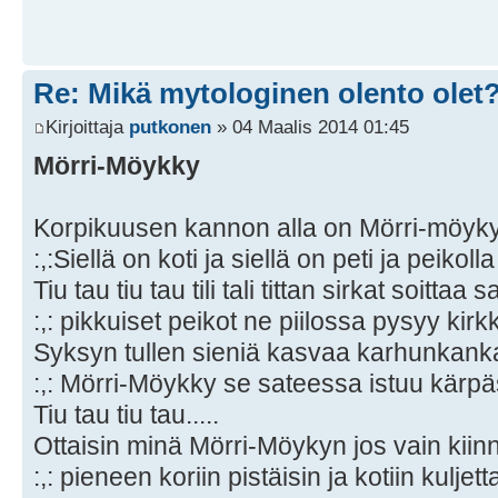
Re: Mikä mytologinen olento olet
Kirjoittaja
putkonen
» 04 Maalis 2014 01:45
Mörri-Möykky
Korpikuusen kannon alla on Mörri-möyky
:,:Siellä on koti ja siellä on peti ja peikol
Tiu tau tiu tau tili tali tittan sirkat soittaa sa
:,: pikkuiset peikot ne piilossa pysyy kirkk
Syksyn tullen sieniä kasvaa karhunkanka
:,: Mörri-Möykky se sateessa istuu kärpäs
Tiu tau tiu tau.....
Ottaisin minä Mörri-Möykyn jos vain kiinn
:,: pieneen koriin pistäisin ja kotiin kuljetta