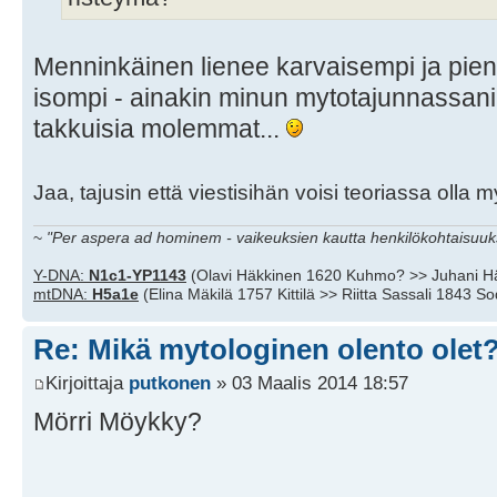
Menninkäinen lienee karvaisempi ja pien
isompi - ainakin minun mytotajunnassani.
takkuisia molemmat...
Jaa, tajusin että viestisihän voisi teoriassa olla 
~
"Per aspera ad hominem - vaikeuksien kautta henkilökohtaisuuks
Y-DNA:
N1c1-YP1143
(Olavi Häkkinen 1620 Kuhmo? >> Juhani H
mtDNA:
H5a1e
(Elina Mäkilä 1757 Kittilä >> Riitta Sassali 1843 S
Re: Mikä mytologinen olento olet
Kirjoittaja
putkonen
» 03 Maalis 2014 18:57
Mörri Möykky?