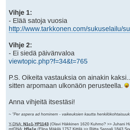
Vihje 1:
- Elää satoja vuosia
http://www.tarkkonen.com/sukuselailu/su 
Vihje 2:
- Ei siedä päivänvaloa
viewtopic.php?f=34&t=765
P.S. Oikeita vastauksia on ainakin kaksi...
sitten arpomaan ulkonäön perusteella.
Anna vihjeitä itsestäsi!
~
"Per aspera ad hominem - vaikeuksien kautta henkilökohtaisuuks
Y-DNA:
N1c1-YP1143
(Olavi Häkkinen 1620 Kuhmo? >> Juhani H
mtDNA:
H5a1e
(Elina Mäkilä 1757 Kittilä >> Riitta Sassali 1843 S