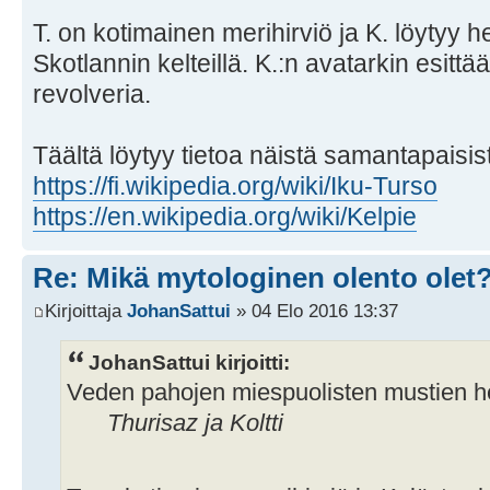
T. on kotimainen merihirviö ja K. löyty
Skotlannin kelteillä. K.:n avatarkin esittää
revolveria.
Täältä löytyy tietoa näistä samantapaisis
https://fi.wikipedia.org/wiki/Iku-Turso
https://en.wikipedia.org/wiki/Kelpie
Re: Mikä mytologinen olento olet
Kirjoittaja
JohanSattui
» 04 Elo 2016 13:37
JohanSattui kirjoitti:
Veden pahojen miespuolisten mustien he
Thurisaz ja Koltti