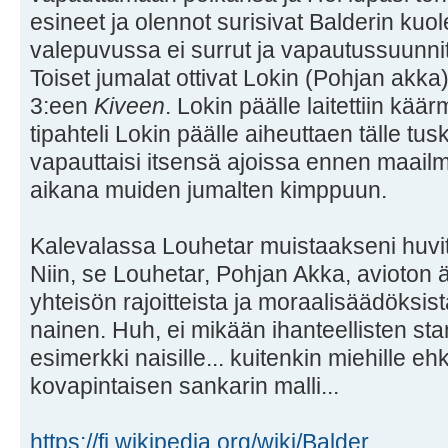
esineet ja olennot surisivat Balderin kuo
valepuvussa ei surrut ja vapautussuunn
Toiset jumalat ottivat Lokin (Pohjan akka) 
3:een
Kiveen
. Lokin päälle laitettiin kä
tipahteli Lokin päälle aiheuttaen tälle tus
vapauttaisi itsensä ajoissa ennen maail
aikana muiden jumalten kimppuun.
Kalevalassa Louhetar muistaakseni huvitt
Niin, se Louhetar, Pohjan Akka, avioton ä
yhteisön rajoitteista ja moraalisäädöksi
nainen. Huh, ei mikään ihanteellisten s
esimerkki naisille... kuitenkin miehille e
kovapintaisen sankarin malli...
https://fi.wikipedia.org/wiki/Balder