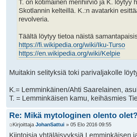
T. on kotimainen merihirviö ja K. löyty
Skotlannin kelteillä. K.:n avatarkin esittä
revolveria.
Täältä löytyy tietoa näistä samantapaisi
https://fi.wikipedia.org/wiki/Iku-Turso
https://en.wikipedia.org/wiki/Kelpie
Muitakin selityksiä toki parivaljakolle löyt
K.= Lemminkäinen/Ahti Saarelainen, asu
T. = Lemminkäisen kamu, keihäsmies Ti
Re: Mikä mytologinen olento olet
Kirjoittaja
JohanSattui
» 05 Elo 2016 09:55
Kiintoisia yhtäläisyyksiä Lemminkäisen j