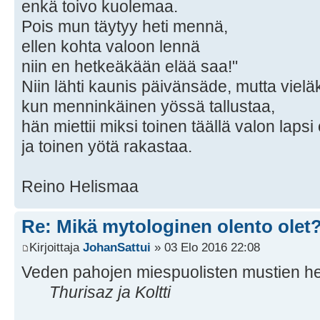
enkä toivo kuolemaa.
Pois mun täytyy heti mennä,
ellen kohta valoon lennä
niin en hetkeäkään elää saa!"
Niin lähti kaunis päivänsäde, mutta vieläk
kun menninkäinen yössä tallustaa,
hän miettii miksi toinen täällä valon lapsi
ja toinen yötä rakastaa.
Reino Helismaa
Re: Mikä mytologinen olento olet
Kirjoittaja
JohanSattui
» 03 Elo 2016 22:08
Veden pahojen miespuolisten mustien he
Thurisaz ja Koltti