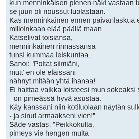
kun menninkäisen pienen näki vastaan t
se juuri oli noussut luolastaan.
Kas menninkäinen ennen päivänlaskua e
milloinkaan elää päällä maan.
Katselivat toisiansa,
menninkäinen rinnassansa
tunsi kummaa leiskuntaa.
Sanoi: "Poltat silmiäni,
mutt' en ole eläissäni
nähnyt mitään yhtä ihanaa!
Ei haittaa vaikka loisteesi mun sokeaksi
- on pimeässä hyvä asustaa.
Käy kanssani niin kotiluolaan näytän sull
- ja sinut armaakseni vien!"
Säde vastas: "Peikkokulta,
pimeys vie hengen multa