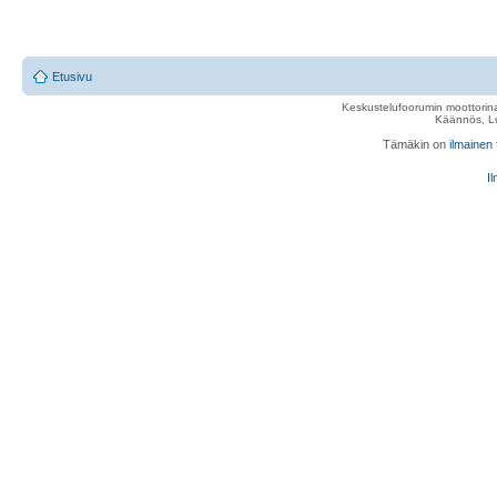
Etusivu
Keskustelufoorumin moottorina
Käännös, Lu
Tämäkin on
ilmainen
Il