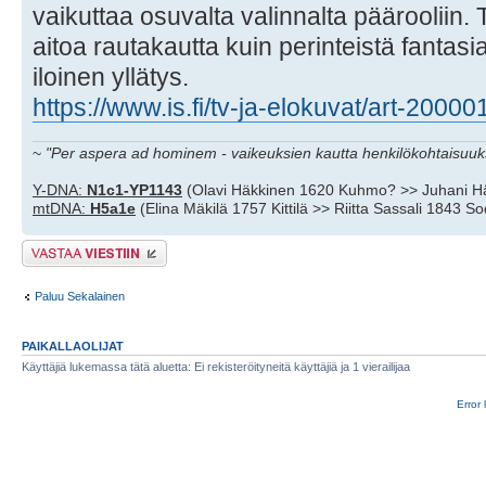
vaikuttaa osuvalta valinnalta päärooliin
aitoa rautakautta kuin perinteistä fantas
iloinen yllätys.
https://www.is.fi/tv-ja-elokuvat/art-2000
~
"Per aspera ad hominem - vaikeuksien kautta henkilökohtaisuuks
Y-DNA:
N1c1-YP1143
(Olavi Häkkinen 1620 Kuhmo? >> Juhani H
mtDNA:
H5a1e
(Elina Mäkilä 1757 Kittilä >> Riitta Sassali 1843 S
Lähetä vastaus
Paluu Sekalainen
PAIKALLAOLIJAT
Käyttäjiä lukemassa tätä aluetta: Ei rekisteröityneitä käyttäjiä ja 1 vierailijaa
Error 