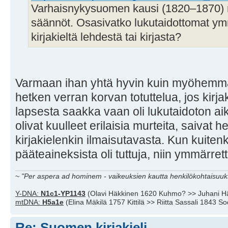
Varhaisnykysuomen kausi (1820–1870) nä
säännöt. Osasivatko lukutaidottomat ymm
kirjakieltä lehdestä tai kirjasta?
Varmaan ihan yhtä hyvin kuin myöhemmät
hetken verran korvan totuttelua, jos kirja
lapsesta saakka vaan oli lukutaidoton aik
olivat kuulleet erilaisia murteita, saivat
kirjakielenkin ilmaisutavasta. Kun kuiten
pääteaineksista oli tuttuja, niin ymmärret
~
"Per aspera ad hominem - vaikeuksien kautta henkilökohtaisuuks
Y-DNA:
N1c1-YP1143
(Olavi Häkkinen 1620 Kuhmo? >> Juhani H
mtDNA:
H5a1e
(Elina Mäkilä 1757 Kittilä >> Riitta Sassali 1843 S
Re: Suomen kirjakieli