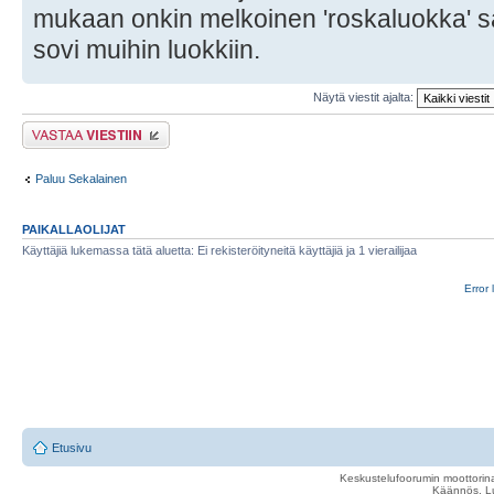
mukaan onkin melkoinen 'roskaluokka' san
sovi muihin luokkiin.
Näytä viestit ajalta:
Lähetä vastaus
Paluu Sekalainen
PAIKALLAOLIJAT
Käyttäjiä lukemassa tätä aluetta: Ei rekisteröityneitä käyttäjiä ja 1 vierailijaa
Error 
Etusivu
Keskustelufoorumin moottorina
Käännös, Lu