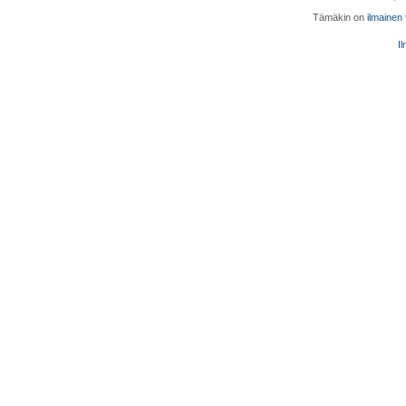
Tämäkin on
ilmainen
Il