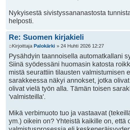
Nykyisestä sivistyssananastosta tunnista
helposti.
Re: Suomen kirjakieli
Kirjoittaja
Palokärki
» 24 Huhti 2026 12:27
Pysähdyin taannoisella automatkallani s
Siinä syödessäni huomasin katosta roikku
mistä seurattiin tilausten valmistumisen
sarakkeessa näkyi annokset, jotka olivat v
olivat vielä työn alla. Tämän toisen sarak
'valmisteilla'.
Mikä verbimuoto tuo ja vastaavat (tekeillä,
ym.) oikein on? Yhteistä kaikille on, että 
valmistusprosessia eli keskeneräisyyden 