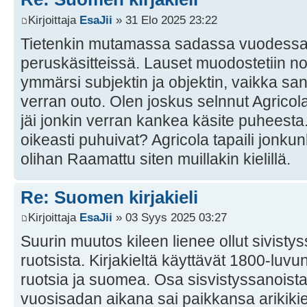
Kirjoittaja
EsaJii
» 31 Elo 2025 23:22
Tietenkin mutamassa sadassa vuodessa e
peruskäsitteissä. Lauset muodostetiin no
ymmärsi subjektin ja objektin, vaikka sana
verran outo. Olen joskus selnnut Agricolan
jäi jonkin verran kankea käsite puheesta
oikeasti puhuivat? Agricola tapaili jonkunl
olihan Raamattu siten muillakin kielillä.
Re: Suomen kirjakieli
Kirjoittaja
EsaJii
» 03 Syys 2025 03:27
Suurin muutos kileen lienee ollut sivistyss
ruotsista. Kirjakieltä käyttävät 1800-luv
ruotsia ja suomea. Osa sisvistyssanoist
vuosisadan aikana sai paikkansa arikiki