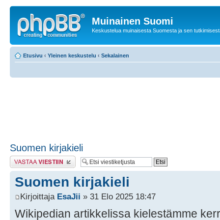
Muinainen Suomi
Keskustelua muinaisesta Suomesta ja sen tutkimisest
Etusivu
‹
Yleinen keskustelu
‹
Sekalainen
Suomen kirjakieli
Lähetä vastaus
Suomen kirjakieli
Kirjoittaja
EsaJii
» 31 Elo 2025 18:47
Wikipedian artikkelissa kielestämme kerro