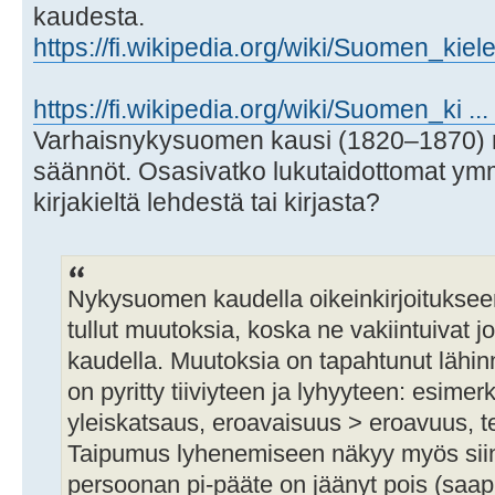
kaudesta.
https://fi.wikipedia.org/wiki/Suomen_kiel
https://fi.wikipedia.org/wiki/Suomen_ki ...
Varhaisnykysuomen kausi (1820–1870) nä
säännöt. Osasivatko lukutaidottomat ymmä
kirjakieltä lehdestä tai kirjasta?
Nykysuomen kaudella oikeinkirjoitukseen t
tullut muutoksia, koska ne vakiintuivat
kaudella. Muutoksia on tapahtunut lähin
on pyritty tiiviyteen ja lyhyyteen: esimer
yleiskatsaus, eroavaisuus > eroavuus, te
Taipumus lyhenemiseen näkyy myös siinä
persoonan pi-pääte on jäänyt pois (saap