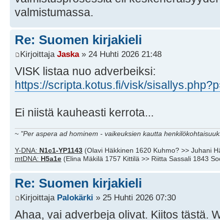
valmistumassa.
Re: Suomen kirjakieli
Kirjoittaja
Jaska
» 24 Huhti 2026 21:48
VISK listaa nuo adverbeiksi:
https://scripta.kotus.fi/visk/sisallys.php
Ei niistä kauheasti kerrota...
~
"Per aspera ad hominem - vaikeuksien kautta henkilökohtaisuuks
Y-DNA:
N1c1-YP1143
(Olavi Häkkinen 1620 Kuhmo? >> Juhani H
mtDNA:
H5a1e
(Elina Mäkilä 1757 Kittilä >> Riitta Sassali 1843 S
Re: Suomen kirjakieli
Kirjoittaja
Palokärki
» 25 Huhti 2026 07:30
Ahaa, vai adverbeja olivat. Kiitos tästä. 