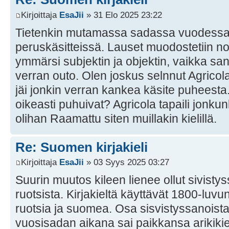
Kirjoittaja
EsaJii
» 31 Elo 2025 23:22
Tietenkin mutamassa sadassa vuodessa e
peruskäsitteissä. Lauset muodostetiin no
ymmärsi subjektin ja objektin, vaikka sana
verran outo. Olen joskus selnnut Agricolan
jäi jonkin verran kankea käsite puheesta
oikeasti puhuivat? Agricola tapaili jonkunl
olihan Raamattu siten muillakin kielillä.
Re: Suomen kirjakieli
Kirjoittaja
EsaJii
» 03 Syys 2025 03:27
Suurin muutos kileen lienee ollut sivistyss
ruotsista. Kirjakieltä käyttävät 1800-luv
ruotsia ja suomea. Osa sisvistyssanoist
vuosisadan aikana sai paikkansa arikiki