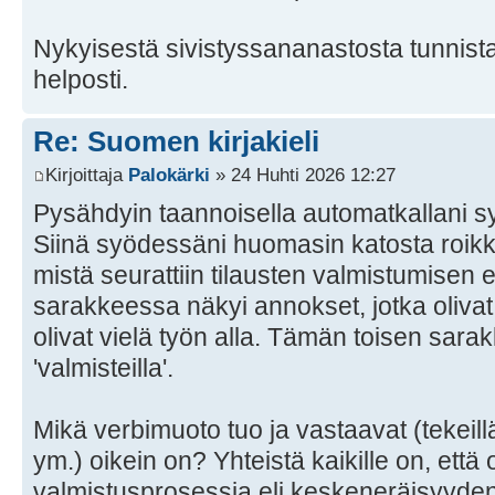
Nykyisestä sivistyssananastosta tunnista
helposti.
Re: Suomen kirjakieli
Kirjoittaja
Palokärki
» 24 Huhti 2026 12:27
Pysähdyin taannoisella automatkallani s
Siinä syödessäni huomasin katosta roikku
mistä seurattiin tilausten valmistumisen
sarakkeessa näkyi annokset, jotka olivat v
olivat vielä työn alla. Tämän toisen sarak
'valmisteilla'.
Mikä verbimuoto tuo ja vastaavat (tekeillä,
ym.) oikein on? Yhteistä kaikille on, että 
valmistusprosessia eli keskeneräisyyden 