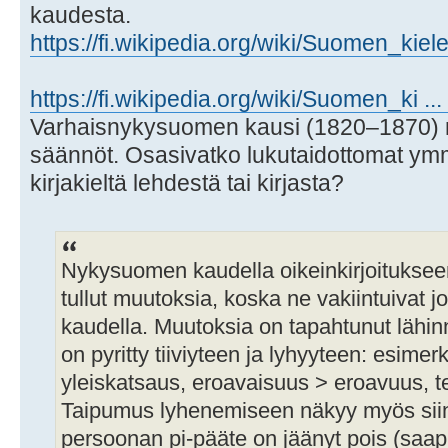
kaudesta.
https://fi.wikipedia.org/wiki/Suomen_kiel
https://fi.wikipedia.org/wiki/Suomen_ki ...
Varhaisnykysuomen kausi (1820–1870) nä
säännöt. Osasivatko lukutaidottomat ymmä
kirjakieltä lehdestä tai kirjasta?
Nykysuomen kaudella oikeinkirjoitukseen t
tullut muutoksia, koska ne vakiintuivat
kaudella. Muutoksia on tapahtunut lähin
on pyritty tiiviyteen ja lyhyyteen: esimer
yleiskatsaus, eroavaisuus > eroavuus, te
Taipumus lyhenemiseen näkyy myös siinä
persoonan pi-pääte on jäänyt pois (saap