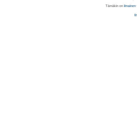
Tämäkin on
ilmainen
Il