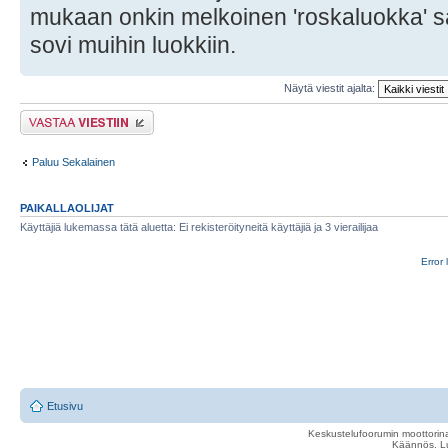
mukaan onkin melkoinen 'roskaluokka' san
sovi muihin luokkiin.
Näytä viestit ajalta:
Lähetä vastaus
Paluu Sekalainen
PAIKALLAOLIJAT
Käyttäjiä lukemassa tätä aluetta: Ei rekisteröityneitä käyttäjiä ja 3 vierailijaa
Error 
Etusivu
Keskustelufoorumin moottorina
Käännös, Lu