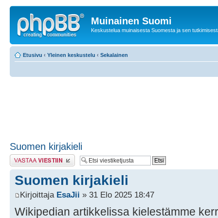
Muinainen Suomi
Keskustelua muinaisesta Suomesta ja sen tutkimisest
Etusivu
‹
Yleinen keskustelu
‹
Sekalainen
Suomen kirjakieli
Lähetä vastaus
Suomen kirjakieli
Kirjoittaja
EsaJii
» 31 Elo 2025 18:47
Wikipedian artikkelissa kielestämme kerro