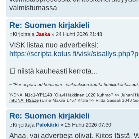
valmistumassa.
Re: Suomen kirjakieli
Kirjoittaja
Jaska
» 24 Huhti 2026 21:48
VISK listaa nuo adverbeiksi:
https://scripta.kotus.fi/visk/sisallys.php
Ei niistä kauheasti kerrota...
~
"Per aspera ad hominem - vaikeuksien kautta henkilökohtaisuuks
Y-DNA:
N1c1-YP1143
(Olavi Häkkinen 1620 Kuhmo? >> Juhani H
mtDNA:
H5a1e
(Elina Mäkilä 1757 Kittilä >> Riitta Sassali 1843 S
Re: Suomen kirjakieli
Kirjoittaja
Palokärki
» 25 Huhti 2026 07:30
Ahaa, vai adverbeja olivat. Kiitos tästä. 