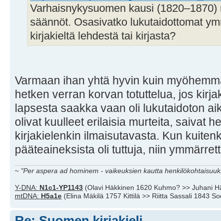
Varhaisnykysuomen kausi (1820–1870) nä
säännöt. Osasivatko lukutaidottomat ymm
kirjakieltä lehdestä tai kirjasta?
Varmaan ihan yhtä hyvin kuin myöhemmät
hetken verran korvan totuttelua, jos kirja
lapsesta saakka vaan oli lukutaidoton aik
olivat kuulleet erilaisia murteita, saivat
kirjakielenkin ilmaisutavasta. Kun kuiten
pääteaineksista oli tuttuja, niin ymmärret
~
"Per aspera ad hominem - vaikeuksien kautta henkilökohtaisuuks
Y-DNA:
N1c1-YP1143
(Olavi Häkkinen 1620 Kuhmo? >> Juhani H
mtDNA:
H5a1e
(Elina Mäkilä 1757 Kittilä >> Riitta Sassali 1843 S
Re: Suomen kirjakieli