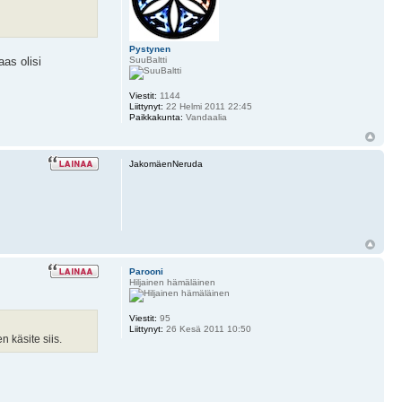
Pystynen
SuuBaltti
as olisi
Viestit:
1144
Liittynyt:
22 Helmi 2011 22:45
Paikkakunta:
Vandaalia
JakomäenNeruda
Parooni
Hiljainen hämäläinen
Viestit:
95
Liittynyt:
26 Kesä 2011 10:50
 käsite siis.