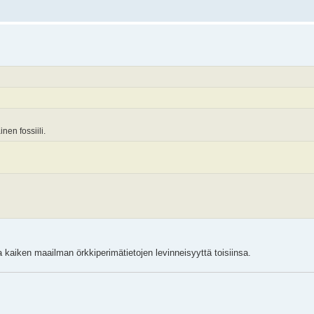
en fossiili.
ja kaiken maailman örkkiperimätietojen levinneisyyttä toisiinsa.