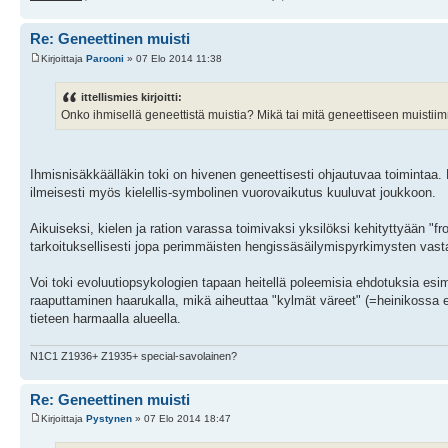
Re: Geneettinen muisti
Kirjoittaja
Parooni
» 07 Elo 2014 11:38
ittellismies kirjoitti:
Onko ihmisellä geneettistä muistia? Mikä tai mitä geneettiseen muistiimme
Ihmisnisäkkäälläkin toki on hivenen geneettisesti ohjautuvaa toimintaa. 
ilmeisesti myös kielellis-symbolinen vuorovaikutus kuuluvat joukkoon.
Aikuiseksi, kielen ja ration varassa toimivaksi yksilöksi kehityttyään "fro
tarkoituksellisesti jopa perimmäisten hengissäsäilymispyrkimysten vastai
Voi toki evoluutiopsykologien tapaan heitellä poleemisia ehdotuksia esim
raaputtaminen haarukalla, mikä aiheuttaa "kylmät väreet" (=heinikossa 
tieteen harmaalla alueella.
N1C1 Z1936+ Z1935+ special-savolainen?
Re: Geneettinen muisti
Kirjoittaja
Pystynen
» 07 Elo 2014 18:47