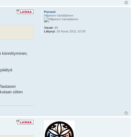
Parooni
Hiljainen hämäläinen
Viestit:
95
Liittynyt:
26 Kesä 2011 10:50
 kiinnittyminen,
i päätyä
/lautasen
kutaan sitten