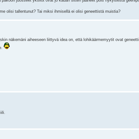
 pakoon juosseet yksilöt ovat jo kauan sitten jääneet pois nykyisestä geenipo
 olisi tallentunut? Tai miksi ihmisellä ei olisi geneettistä muistia?
skin näkemäni aiheeseen liittyvä idea on, että lohikäärmemyytit ovat geneetti
me.
li.