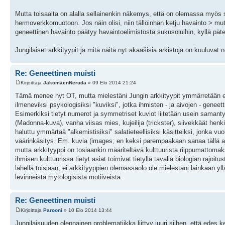
Mutta toisaalta on alalla sellainenkin näkemys, että on olemassa myös 
hermoverkkomuotoon. Jos näin olisi, niin tällöinhän ketju havainto > mut
geneettinen havainto päätyy havaintoelimistöstä sukusoluihin, kyllä pät
Jungilaiset arkkityypit ja mitä näitä nyt akaašisia arkistoja on kuuluva
Re: Geneettinen muisti
Kirjoittaja
JakomäenNeruda
» 09 Elo 2014 21:24
Tämä menee nyt OT, mutta mielestäni Jungin arkkityypit ymmärretään edel
ilmeneviksi psykologisiksi "kuviksi", jotka ihmisten - ja aivojen - gene
Esimerkiksi tietyt numerot ja symmetriset kuviot liitetään usein samantyy
(Madonna-kuva), vanha viisas mies, kujeilija (trickster), siivekkäät henkio
haluttu ymmärtää "alkemistisiksi" salatieteellisiksi käsitteiksi, jonka v
väärinkäsitys. Em. kuvia (images; en keksi parempaakaan sanaa tällä aja
mutta arkkityyppi on tosiaankin määriteltävä kulttuurista riippumattomaksi
ihmisen kulttuurissa tietyt asiat toimivat tietyllä tavalla biologian rajoi
lähellä toisiaan, ei arkkityyppien olemassaolo ole mielestäni lainkaan yll
levinneistä mytologisista motiiveista.
Re: Geneettinen muisti
Kirjoittaja
Parooni
» 10 Elo 2014 13:44
Jungilaisuuden olennainen problematiikka liittyy juuri siihen, että edes k