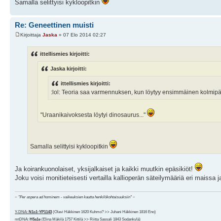
Samalla selittyisi kykloopitkin
Re: Geneettinen muisti
Kirjoittaja
Jaska
» 07 Elo 2014 02:27
ittellismies kirjoitti:
Jaska kirjoitti:
ittellismies kirjoitti:
:lol: Teoria saa varmennuksen, kun löytyy ensimmäinen kolmipäin
"Uraanikaivoksesta löytyi dinosaurus..."
Samalla selittyisi kykloopitkin
Ja koirankuonolaiset, yksijalkaiset ja kaikki muutkin epäsikiöt!
Joku voisi monitieteisesti vertailla kallioperän säteilymääriä eri maissa 
~
"Per aspera ad hominem - vaikeuksien kautta henkilökohtaisuuksiin"
~
Y-DNA:
N1c1-YP1143
(Olavi Häkkinen 1620 Kuhmo? >> Juhani Häkkinen 1816 Eno)
mtDNA:
H5a1e
(Elina Mäkilä 1757 Kittilä >> Riitta Sassali 1843 Sodankylä)