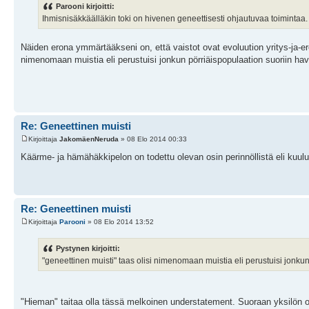
Parooni kirjoitti:
Ihmisnisäkkäälläkin toki on hivenen geneettisesti ohjautuvaa toimintaa. 
Näiden erona ymmärtääkseni on, että vaistot ovat evoluution yritys-ja-e
nimenomaan muistia eli perustuisi jonkun pörriäispopulaation suoriin hav
Re: Geneettinen muisti
Kirjoittaja
JakomäenNeruda
» 08 Elo 2014 00:33
Käärme- ja hämähäkkipelon on todettu olevan osin perinnöllistä eli kuul
Re: Geneettinen muisti
Kirjoittaja
Parooni
» 08 Elo 2014 13:52
Pystynen kirjoitti:
"geneettinen muisti" taas olisi nimenomaan muistia eli perustuisi jonkun
"Hieman" taitaa olla tässä melkoinen understatement. Suoraan yksilön o