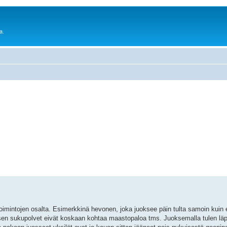
a.
n toimintojen osalta. Esimerkkinä hevonen, joka juoksee päin tulta samoin kuin 
osen sukupolvet eivät koskaan kohtaa maastopaloa tms. Juoksemalla tulen läpi