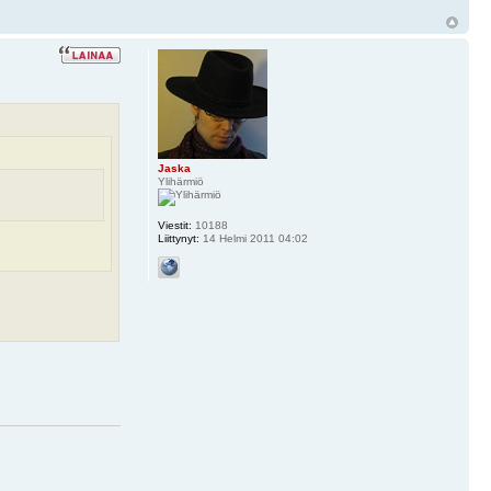
Jaska
Ylihärmiö
Viestit:
10188
Liittynyt:
14 Helmi 2011 04:02