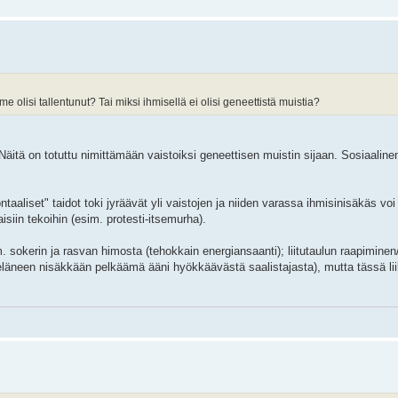
 olisi tallentunut? Tai miksi ihmisellä ei olisi geneettistä muistia?
Näitä on totuttu nimittämään vaistoiksi geneettisen muistin sijaan. Sosiaalinen
ntaaliset" taidot toki jyräävät yli vaistojen ja niiden varassa ihmisinisäkäs vo
siin tekoihin (esim. protesti-itsemurha).
. sokerin ja rasvan himosta (tehokkain energiansaanti); liitutaulun raapiminen
eläneen nisäkkään pelkäämä ääni hyökkäävästä saalistajasta), mutta tässä lii