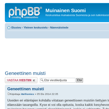
Muinainen Suomi
Keskustelua muinaisesta Suomesta ja sen tutkimisest
Etusivu
‹
Yleinen keskustelu
‹
Näennäistiede
Geneettinen muisti
Lähetä vastaus
Geneettinen muisti
Kirjoittaja
ittellismies
» 05 Elo 2014 22:35
Useiden eri eläinlajien kohdalla viitataan geneettiseen muistiin tiettyje
eläessään tasangoilla. Kyse ei voi olla opitusta, koska kaikki kesyhev