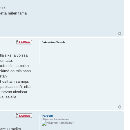
uisi
 että miten tämä
JakomäenNeruda
laisiksi aivoissa
pumatta.
uten äiti ja poika
e. Nämä on toisinaan
stäni
t osittain samoja,
atellaan sitä, että
aitsevan aivoissa
ä laajalle
Parooni
Hiljainen hämäläinen
akentuu melko