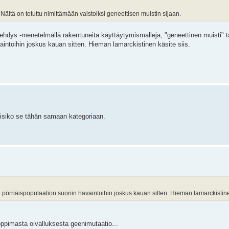
Näitä on totuttu nimittämään vaistoiksi geneettisen muistin sijaan.
rehdys -menetelmällä rakentuneita käyttäytymismalleja, "geneettinen muisti" ta
aintoihin joskus kauan sitten. Hieman lamarckistinen käsite siis.
uisiko se tähän samaan kategoriaan.
 pörriäispopulaation suoriin havaintoihin joskus kauan sitten. Hieman lamarckistinen
ppimasta oivalluksesta geenimutaatio...