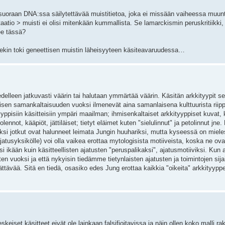
suoraan DNA:ssa säilytettävää muistitietoa, joka ei missään vaiheessa muunt
aatio > muisti ei olisi mitenkään kummallista. Se lamarckismin peruskritiikki,
ee tässä?
t nekin toki geneettisen muistin läheisyyteen käsiteavaruudessa…
leen jatkuvasti väärin tai halutaan ymmärtää väärin. Käsitän arkkityypit sel
ettisen samankaltaisuuden vuoksi ilmenevät aina samanlaisena kulttuurista riip
ppisiin käsitteisiin ympäri maailman; ihmisenkaltaiset arkkityyppiset kuvat, k
lennot, kääpiöt, jättiläiset; tietyt eläimet kuten "sielulinnut" ja petolinnut jn
uoksi jotkut ovat halunneet leimata Jungin huuhariksi, mutta kyseessä on miele
tusyksikölle) voi olla vaikea erottaa mytologisista motiiveista, koska ne ova
 ikään kuin käsitteellisten ajatusten "peruspalikaksi", ajatusmotiiviksi. Kun aj
tusten vuoksi ja että nykyisin tiedämme tietynlaisten ajatusten ja toimintojen sij
ättävää. Sitä en tiedä, osasiko edes Jung erottaa kaikkia "oikeita" arkkityyppej
eskeiset käsitteet eivät ole lainkaan falsifioitavissa ja näin ollen koko malli r