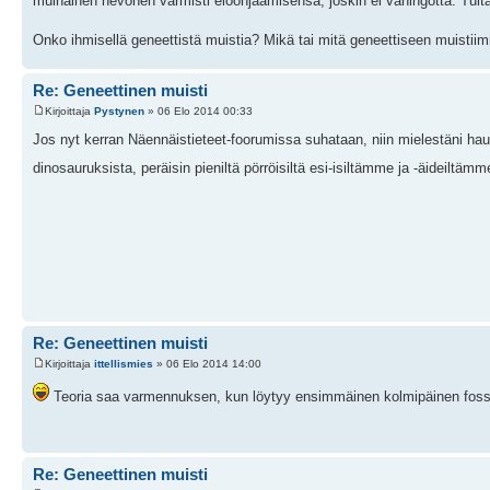
muinainen hevonen varmisti eloonjäämisensä, joskin ei vahingotta. Tulta
Onko ihmisellä geneettistä muistia? Mikä tai mitä geneettiseen muistiimme
Re: Geneettinen muisti
Kirjoittaja
Pystynen
» 06 Elo 2014 00:33
Jos nyt kerran Näennäistieteet-foorumissa suhataan, niin mielestäni hau
dinosauruksista, peräisin pieniltä pörröisiltä esi-isiltämme ja -äideiltäm
Re: Geneettinen muisti
Kirjoittaja
ittellismies
» 06 Elo 2014 14:00
Teoria saa varmennuksen, kun löytyy ensimmäinen kolmipäinen fossii
Re: Geneettinen muisti