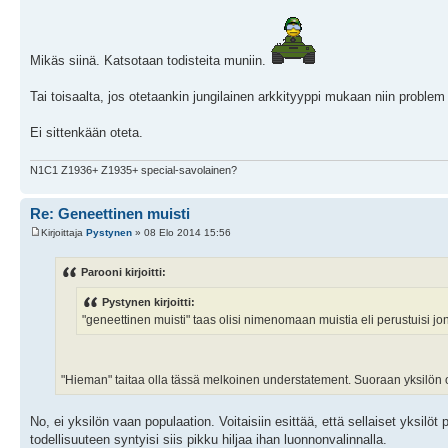
Mikäs siinä. Katsotaan todisteita muniin.
Tai toisaalta, jos otetaankin jungilainen arkkityyppi mukaan niin problem
Ei sittenkään oteta.
N1C1 Z1936+ Z1935+ special-savolainen?
Re: Geneettinen muisti
Kirjoittaja
Pystynen
» 08 Elo 2014 15:56
Parooni kirjoitti:
Pystynen kirjoitti:
"geneettinen muisti" taas olisi nimenomaan muistia eli perustuisi jo
"Hieman" taitaa olla tässä melkoinen understatement. Suoraan yksilön 
No, ei yksilön vaan populaation. Voitaisiin esittää, että sellaiset yksilö
todellisuuteen syntyisi siis pikku hiljaa ihan luonnonvalinnalla.