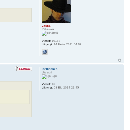
Jaska
Ylihärmiö
Viestit:
10188
Liittynyt:
14 Helmi 2011 04:02
ittellismies
Ujo ugri
Viestit:
16
Liittynyt:
03 Elo 2014 21:45