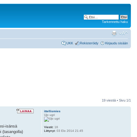
Tarkennettu haku
UKK
Rekisteröidy
Kirjaudu sisään
19 viestiä • Sivu
1
/
1
ittellismies
Ujo ugri
esi-isänsä
Viestit:
16
Liittynyt:
03 Elo 2014 21:45
 (tasangolla)