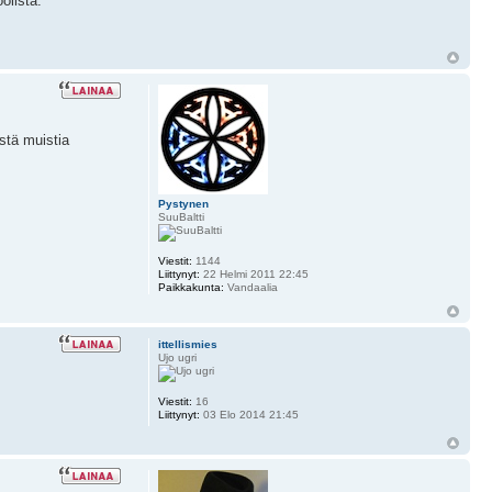
olista.
stä muistia
Pystynen
SuuBaltti
Viestit:
1144
Liittynyt:
22 Helmi 2011 22:45
Paikkakunta:
Vandaalia
ittellismies
Ujo ugri
Viestit:
16
Liittynyt:
03 Elo 2014 21:45