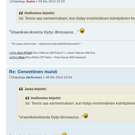
Kirjoittaja
Jaska
» 06 Elo 2014 22:03
ittellismies kirjoitti:
:lol: Teoria saa varmennuksen, kun löytyy ensimmäinen kolmipäinen foss
"Uraanikaivoksesta löytyi dinosaurus..."
~
"Per aspera ad hominem - vaikeuksien kautta henkilökohtaisuuksiin"
~
Y-DNA:
N1c1-YP1143
(Olavi Häkkinen 1620 Kuhmo? >> Juhani Häkkinen 1816 Eno)
mtDNA:
H5a1e
(Elina Mäkilä 1757 Kittilä >> Riitta Sassali 1843 Sodankylä)
Re: Geneettinen muisti
Kirjoittaja
ittellismies
» 06 Elo 2014 23:54
Jaska kirjoitti:
ittellismies kirjoitti:
:lol: Teoria saa varmennuksen, kun löytyy ensimmäinen kolmipäinen 
"Uraanikaivoksesta löytyi dinosaurus..."