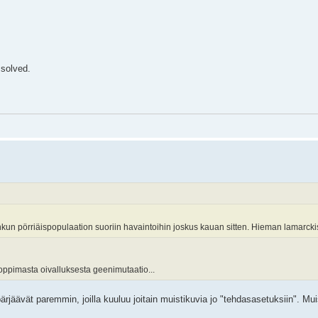
 solved.
nkun pörriäispopulaation suoriin havaintoihin joskus kauan sitten. Hieman lamarckist
oppimasta oivalluksesta geenimutaatio...
t pärjäävät paremmin, joilla kuuluu joitain muistikuvia jo "tehdasasetuksiin". M