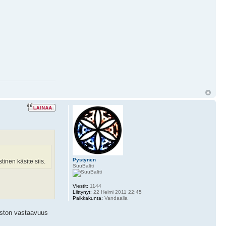
Pystynen
inen käsite siis.
SuuBaltti
Viestit:
1144
Liittynyt:
22 Helmi 2011 22:45
Paikkakunta:
Vandaalia
uiston vastaavuus