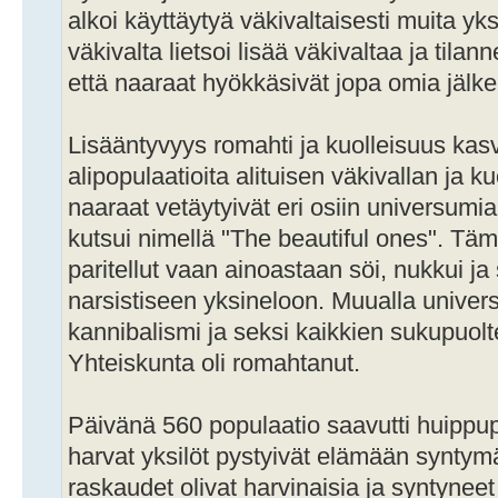
alkoi käyttäytyä väkivaltaisesti muita yk
väkivalta lietsoi lisää väkivaltaa ja tilan
että naaraat hyökkäsivät jopa omia jälke
Lisääntyvyys romahti ja kuolleisuus kasvo
alipopulaatioita alituisen väkivallan ja 
naaraat vetäytyivät eri osiin universumia.
kutsui nimellä "The beautiful ones". Tämä
paritellut vaan ainoastaan söi, nukkui ja
narsistiseen yksineloon. Muualla univer
kannibalismi ja seksi kaikkien sukupuolte
Yhteiskunta oli romahtanut.
Päivänä 560 populaatio saavutti huippup
harvat yksilöt pystyivät elämään syntymä
raskaudet olivat harvinaisia ja syntyneet