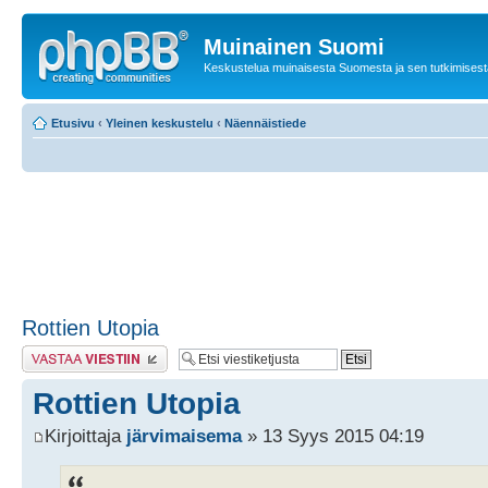
Muinainen Suomi
Keskustelua muinaisesta Suomesta ja sen tutkimisest
Etusivu
‹
Yleinen keskustelu
‹
Näennäistiede
Rottien Utopia
Lähetä vastaus
Rottien Utopia
Kirjoittaja
järvimaisema
» 13 Syys 2015 04:19