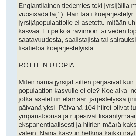
Englantilainen tiedemies teki jyrsijöillä 
vuosisadalla(1). Hän laati koejärjestelyn 
jyrsijäpopulaatiolle ei asetettu mitään u
kasvaa. Ei pelkoa ravinnon tai veden lo
saatavuudesta, saalistajista tai sairauksi
lisätietoa koejärjestelyistä.
ROTTIEN UTOPIA
Miten nämä jyrsijät sitten pärjäsivät kun 
populaation kasvulle ei ole? Koe alkoi nelj
jotka asetettiin elämään järjestelyssä (
päivänä yksi. Päivänä 104 hiiret olivat tu
ympäristöönsä ja rupesivat lisääntymään
eksponentiaalisesti ja hiirien määrä kaks
välein. Näinä kasvun hetkinä kaikki näy