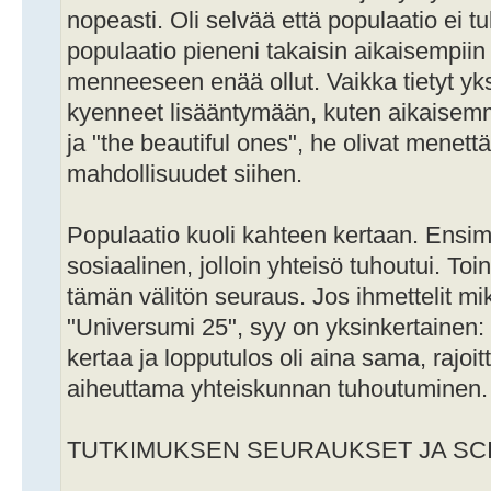
nopeasti. Oli selvää että populaatio ei t
populaatio pieneni takaisin aikaisempiin 
menneeseen enää ollut. Vaikka tietyt yksil
kyenneet lisääntymään, kuten aikaisemm
ja "the beautiful ones", he olivat menett
mahdollisuudet siihen.
Populaatio kuoli kahteen kertaan. Ensi
sosiaalinen, jolloin yhteisö tuhoutui. Toi
tämän välitön seuraus. Jos ihmettelit mi
"Universumi 25", syy on yksinkertainen:
kertaa ja lopputulos oli aina sama, rajo
aiheuttama yhteiskunnan tuhoutuminen.
TUTKIMUKSEN SEURAUKSET JA SCI