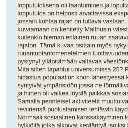
lopputuloksena oli taantuminen ja lopul
lopputulos on helposti arvattavissa eks
jossain kohtaa rajan on tultava vastaan. 
kuvaamaan on kehitetty Malthusin väestö
kuitenkin hieman erilainen ruuan saata
rajaton. Tämä kuvaa osittain myös nykyi
ruuantuotantomenetelmien tuottavuuden 
pystynyt ylläpitämään valtavaa väestön
Mitä sitten tapahtui universumissa 25? 
hidastua populaation koon lähestyessä ku
syntyivät ympäristöön jossa ne törmäilivät
ja hiirten oli vaikea löytää paikkaa sosia
Samalla perinteiset aktiviteetit muuttuiva
reviiriensä puolustamisen tehtävän käyd
Normaali sosiaalinen kanssakäyminen k
hylkiöitä jotka alkoivat kerääntyä isoiks