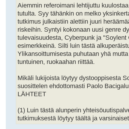
Aiemmin referoimani lehtijuttu kuulosta
tutulta. Syy tähänkin on melko yksinkerta
tutkimus julkaistiin alettiin juuri herääm
riskeihin. Syntyi kokonaan uusi genre d
tulevaisuudesta, Cyberpunk ja "Soylent
esimerkkeinä. Silti luin tästä alkuperäis
Ylikansoittumisesta puhutaan yhä mutta 
tuntuinen, ruokaahan riittää.
Mikäli lukijoista löytyy dystooppisesta Sc
suosittelen ehdottomasti Paolo Bacigalu
LÄHTEET
(1) Luin tästä alunperin yhteisöuutispalvel
tutkimuksestä löytyy täältä ja varsinaiset