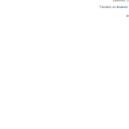
Käännös, Lu
Tämäkin on
ilmainen
Il