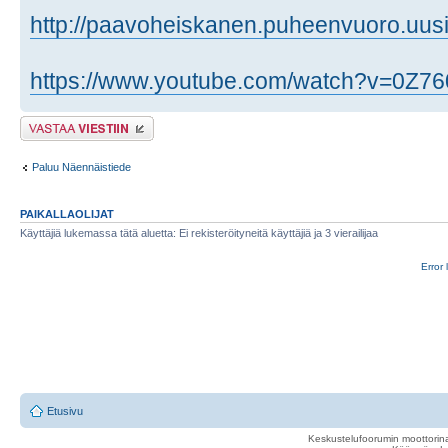
http://paavoheiskanen.puheenvuoro.uusis 
https://www.youtube.com/watch?v=0Z
Lähetä vastaus
Paluu Näennäistiede
PAIKALLAOLIJAT
Käyttäjiä lukemassa tätä aluetta: Ei rekisteröityneitä käyttäjiä ja 3 vierailijaa
Error 
Etusivu
Keskustelufoorumin moottorina