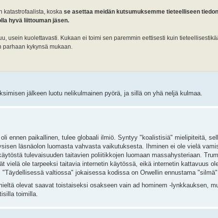
on katastrofaalista, koska
se asettaa meidän kutsumuksemme tieteelliseen tiedon
la hyvä liittouman jäsen.
uu, usein kuolettavasti. Kukaan ei toimi sen paremmin eettisesti kuin tieteellisestikää
kein parhaan kykynsä mukaan.
ksimisen jälkeen luotu nelikulmainen pyörä, ja sillä on yhä neljä kulmaa.
i ennen paikallinen, tulee globaali ilmiö. Syntyy "koalistisiä" mielipiteitä, sell
yysisen läsnäolon luomasta vahvasta vaikutuksesta. Ihminen ei ole vielä vamis
äytöstä tulevaisuuden taitavien poliitikkojen luomaan massahysteriaan. Trum
 vielä ole tarpeeksi taitavia internetin käytössä, eikä internetin kattavuus ole 
 "Täydellisessä valtiossa" jokaisessa kodissa on Orwellin ennustama "silmä",
ieltä olevat saavat toistaiseksi osakseen vain ad hominem -lynkkauksen, mut
illa toimilla.