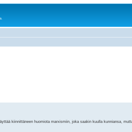
a.
y näyttää kiinnittäneen huomiota marxismiin, joka saakin kuulla kunniansa, mutt