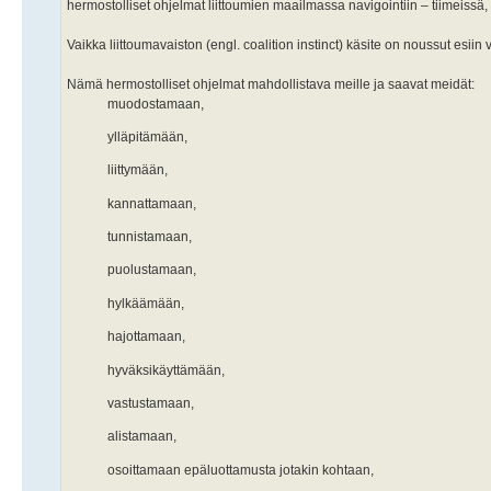
hermostolliset ohjelmat liittoumien maailmassa navigointiin – tiimeissä,
Vaikka liittoumavaiston (engl. coalition instinct) käsite on noussut esii
Nämä hermostolliset ohjelmat mahdollistava meille ja saavat meidät:
muodostamaan,
ylläpitämään,
liittymään,
kannattamaan,
tunnistamaan,
puolustamaan,
hylkäämään,
hajottamaan,
hyväksikäyttämään,
vastustamaan,
alistamaan,
osoittamaan epäluottamusta jotakin kohtaan,