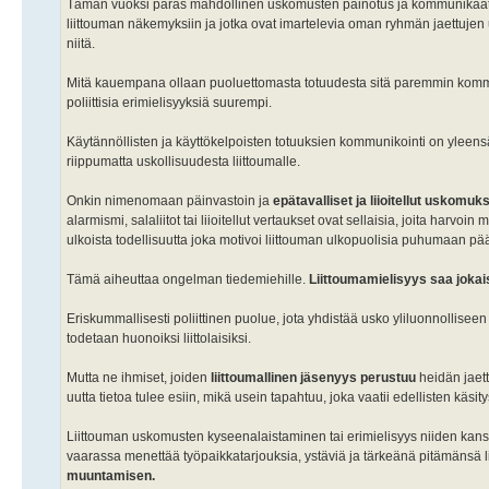
Tämän vuoksi paras mahdollinen uskomusten painotus ja kommunikaatio y
liittouman näkemyksiin ja jotka ovat imartelevia oman ryhmän jaettuje
niitä.
Mitä kauempana ollaan puoluettomasta totuudesta sitä paremmin kommuni
poliittisia erimielisyyksiä suurempi.
Käytännöllisten ja käyttökelpoisten totuuksien kommunikointi on yleens
riippumatta uskollisuudesta liittoumalle.
Onkin nimenomaan päinvastoin ja
epätavalliset ja liioitellut uskomuk
alarmismi, salaliitot tai liioitellut vertaukset ovat sellaisia, joita harvoi
ulkoista todellisuutta joka motivoi liittouman ulkopuolisia puhumaan pä
Tämä aiheuttaa ongelman tiedemiehille.
Liittoumamielisyys saa jokais
Eriskummallisesti poliittinen puolue, jota yhdistää usko yliluonnollise
todetaan huonoiksi liittolaisiksi.
Mutta ne ihmiset, joiden
liittoumallinen jäsenyys perustuu
heidän jaet
uutta tietoa tulee esiin, mikä usein tapahtuu, joka vaatii edellisten käsi
Liittouman uskomusten kyseenalaistaminen tai erimielisyys niiden kanss
vaarassa menettää työpaikkatarjouksia, ystäviä ja tärkeänä pitämänsä l
muuntamisen.