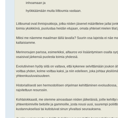
inhoamaan ja
hyökkäämään muita liittoumia vastaan.
Liittoumat ovat ihmisjoukkoja, jotka niiden jäsenet määrittelee ja/tai jo
toimia yksikkönä, puolustaa heidän etujaan, omata yhteiset mielen tilat j
Miksi me näemme maailman tällä tavalla? Suurin osa lajeista ei näe maail
kaltaisiamme.
Merinorsujen parissa, esimerkiksi, alfauros voi lisääntymisen osalta syr
osaisivat järkensä puolesta toimia yhdessä.
Evolutiivinen hyöty siitä on valtava, että kykenee selvittämään joukon älyl
voittaa yhden, kolme voittaa kaksi, ja niin edelleen, joka johtaa yksilö
yhteenkuuluvaisuuteen.
Historiallisesti sen hermostollisen ohjelman kehittäminen evoluutiossa
rajoitettuun resurssiin.
Kohtalokkaasti, me olemme ainoastaan niiden jälkeläisiä, joille kehittyi
yhteentoimiville betoille ja gammoille, josta nousi uusi, suurempi poliit
kustannuksellasi tai kutistuivat sinun ylivaltasi seurauksena.