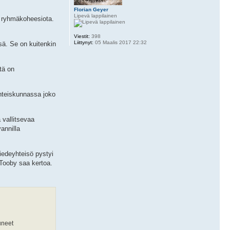
Florian Geyer
Lipevä lappilainen
aa ryhmäkoheesiota.
Viestit:
398
Liittynyt:
05 Maalis 2017 22:32
ä. Se on kuitenkin
tä on
yhteiskunnassa joko
 vallitsevaa
annilla
Tiedeyhteisö pystyi
 -Tooby saa kertoa.
uneet