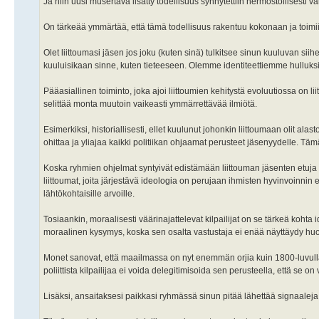
Ja niin uusi musertava lisätty todellisuus synnytettiin hermostollisest
On tärkeää ymmärtää, että tämä todellisuus rakentuu kokonaan ja toimii
Olet liittoumasi jäsen jos joku (kuten sinä) tulkitsee sinun kuuluvan siihe
kuuluisikaan sinne, kuten tieteeseen. Olemme identiteettiemme hulluks
Pääasiallinen toiminto, joka ajoi liittoumien kehitystä evoluutiossa o
selittää monta muutoin vaikeasti ymmärrettävää ilmiötä.
Esimerkiksi, historiallisesti, ellet kuulunut johonkin liittoumaan olit al
ohittaa ja yliajaa kaikki politiikan ohjaamat perusteet jäsenyydelle. Tä
Koska ryhmien ohjelmat syntyivät edistämään liittouman jäsenten etuja (
liittoumat, joita järjestävä ideologia on perujaan ihmisten hyvinvoinn
lähtökohtaisille arvoille.
Tosiaankin, moraalisesti väärinajattelevat kilpailijat on se tärkeä koht
moraalinen kysymys, koska sen osalta vastustaja ei enää näyttäydy hu
Monet sanovat, että maailmassa on nyt enemmän orjia kuin 1800-luvulla,
poliittista kilpailijaa ei voida delegitimisoida sen perusteella, että se 
Lisäksi, ansaitaksesi paikkasi ryhmässä sinun pitää lähettää signaaleja, 