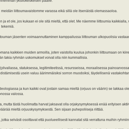
i vanhemman yksilökeskeisen päälle.
 meidän liittoumavaistomme varassa eikä sillä ole itsenäistä olemassaoloa.
n ja et ole, jos kukaan ei ole sitä mieltä, että olet. Me näemme liittoumia kaikkialla,
i tekemiä.
n liittouman jäsenten voimaannuttaminen kamppailussa liittouman ulkopuolisia vastaa
astomana kaikkien muiden armoilla, joten vaistolla kuulua johonkin liittoumaan on kiire
män takia ryhmän uskomukset voivat olla niin kummallisia.
ylivallassa, statuksessa, legitimiteetissä, resursseissa, moraalisessa painoarvossa
in edistämisestä usein valuu äärimmäisiksi sorron muodoiksi, täydellisenä vastakoht
a ideologiassa ja kun kaikki ovat jostain samaa mieltä (orjuus on väärin) se lakkaa o
onossa valossa.
 mutta tästä huolimatta harvat jaksavat olla orjakysymyksessä enää erityisen aktii
on väärää mieltä orjuuskysymyksestä. Sen sijaan puhepoliiseja riittää.
jotka selvästi osoittavat että puolueellisesti kannatat sitä verrattuna muihin ryhmiin