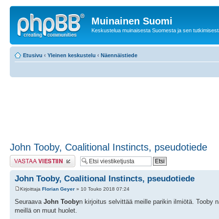
Muinainen Suomi
Keskustelua muinaisesta Suomesta ja sen tutkimisest
Etusivu
‹
Yleinen keskustelu
‹
Näennäistiede
John Tooby, Coalitional Instincts, pseudotiede
Lähetä vastaus
John Tooby, Coalitional Instincts, pseudotiede
Kirjoittaja
Florian Geyer
» 10 Touko 2018 07:24
Seuraava
John Tooby
n kirjoitus selvittää meille parikin ilmiötä. Toob
meillä on muut huolet.