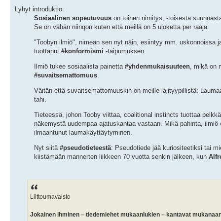
Lyhyt introduktio:
Sosiaalinen sopeutuvuus
on toinen nimitys, -toisesta suunnasta
Se on vähän niinqon kuten että meillä on 5 uloketta per raaja.
"Toobyn ilmiö", nimeän sen nyt näin, esiintyy mm. uskonnoissa 
tuottanut
#konformismi
-taipumuksen.
Ilmiö tukee sosiaalista painetta
#yhdenmukaisuuteen
, mikä on n
#suvaitsemattomuus
.
Väitän että suvaitsemattomuuskin on meille lajityypillistä: Laum
tahi.
Tieteessä, johon Tooby viittaa, coalitional instincts tuottaa pelkk
näkemystä uudempaa ajatuskantaa vastaan. Mikä pahinta, ilmiö ei
ilmaantunut laumakäyttäytyminen.
Nyt siitä
#pseudotieteestä
: Pseudotiede jää kuriositeetiksi tai mi
kiistämään mannerten liikkeen 70 vuotta senkin jälkeen, kun
Alf
Liittoumavaisto
Jokainen ihminen – tiedemiehet mukaanlukien – kantavat mukanaan