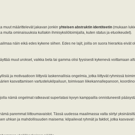
nka muut määrittelevät jakavan jonkin
yhteisen abstraktin identiteetin
(mukaan luki
a muita ominaisuuksia kullakin ihmisyksilötoimijalla, kuten status ja etuoikeudet).
maa näin eikä edes kykene siihen. Edes ne lajit, joilla on suora hierarkia eivät ol
jäyttää muut urokset, vaikka beta tai gamma olisi fyysisesti kykenevä voittamaan alf
lisiä ja motivaatioon liittyviä laskennallisia ongelmia, jotka liittyvät ryhmissä toimi
määrien kasvattamisen vartustelukilpailuun, toimivaan liikekannallepanoon, koordinoi
, jolla nämä ongelmat ratkeavat superlatasi kyvyn kamppailla onnistuneesti pääsyst
 nämä paremmat liittoumavaistot. Tässä uudessa maailmassa valta siirtyi yksinäisiltä
tisen uhkan ja mahdollisuuden maisema: kilpailevat ryhmät ja faktiot, jotka kasvavat