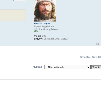
Florian Geyer
Lipevä lappilainen
Viestit:
398
Liittynyt:
05 Maalis 2017 22:32
3 viestiä • Sivu
1
/
1
Hyppää: