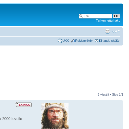
Tarkennettu haku
UKK
Rekisteröidy
Kirjaudu sisään
3 viestiä • Sivu
1
/
1
a 2000-luvulla