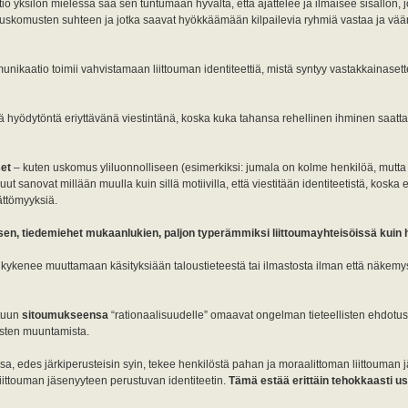
ksilön mielessä saa sen tuntumaan hyvältä, että ajattelee ja ilmaisee sisällön, j
n uskomusten suhteen ja jotka saavat hyökkäämään kilpailevia ryhmiä vastaa ja vää
kaatio toimii vahvistamaan liittouman identiteettiä, mistä syntyy vastakkainasett
ä hyödytöntä eriyttävänä viestintänä, koska kuka tahansa rehellinen ihminen saatta
set
– kuten uskomus yliluonnolliseen (esimerkiksi: jumala on kolme henkilöä, mutta 
n muut sanovat millään muulla kuin sillä motiivilla, että viestitään identiteetistä, koska 
ättömyyksiä.
en, tiedemiehet mukaanlukien, paljon typerämmiksi liittoumayhteisöissä kuin h
en kykenee muuttamaan käsityksiään taloustieteestä tai ilmastosta ilman että näkem
tuun
sitoumukseensa
“rationaalisuudelle” omaavat ongelman tieteellisten ehdotu
tysten muuntamista.
a, edes järkiperusteisin syin, tekee henkilöstä pahan ja moraalittoman liittouman 
iittouman jäsenyyteen perustuvan identiteetin.
Tämä estää erittäin tehokkaasti 