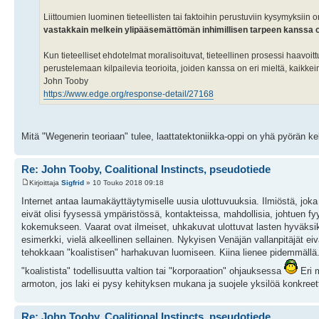
Liittoumien luominen tieteellisten tai faktoihin perustuviin kysymyksiin 
vastakkain melkein ylipääsemättömän inhimillisen tarpeen kanssa ol
Kun tieteelliset ehdotelmat moralisoituvat, tieteellinen prosessi haavoitt
perustelemaan kilpailevia teorioita, joiden kanssa on eri mieltä, kaik
John Tooby
https://www.edge.org/response-detail/27168
Mitä "Wegenerin teoriaan" tulee, laattatektoniikka-oppi on yhä pyörän ke
Re: John Tooby, Coalitional Instincts, pseudotiede
Kirjoittaja
Sigfrid
» 10 Touko 2018 09:18
Internet antaa laumakäyttäytymiselle uusia ulottuvuuksia. Ilmiöstä, joka ol
eivät olisi fyysessä ympäristössä, kontakteissa, mahdollisia, johtuen f
kokemukseen. Vaarat ovat ilmeiset, uhkakuvat ulottuvat lasten hyväksik
esimerkki, vielä alkeellinen sellainen. Nykyisen Venäjän vallanpitäjät eivät
tehokkaan "koalistisen" harhakuvan luomiseen. Kiina lienee pidemmällä.
"koalistista" todellisuutta valtion tai "korporaation" ohjauksessa
Eri m
armoton, jos laki ei pysy kehityksen mukana ja suojele yksilöä konkreettis
Re: John Tooby, Coalitional Instincts, pseudotiede