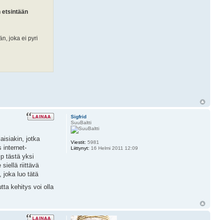
 etsintään
n, joka ei pyri
Sigfrid
SuuBaltti
aisiakin, jotka
Viestit:
5981
 internet-
Liittynyt:
16 Helmi 2011 12:09
p tästä yksi
siellä riittävä
 joka luo tätä
ta kehitys voi olla