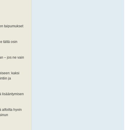
en taipumukset
e tältä osin
an – jos ne vain
miseen: kaksi
ntiin ja
ä lisääntymisen
 alfoilta hyvin
 sinun