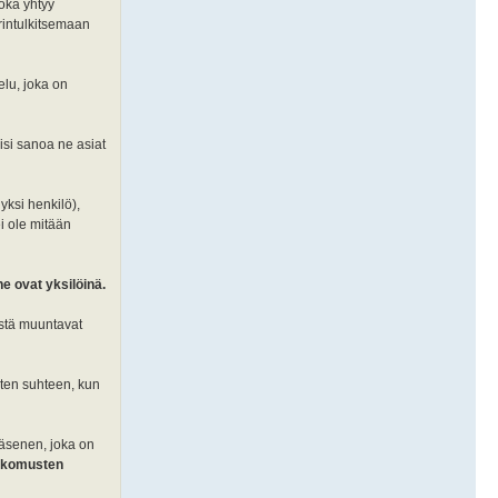
oka yhtyy
rintulkitsemaan
elu, joka on
isi sanoa ne asiat
yksi henkilö),
ei ole mitään
e ovat yksilöinä.
ystä muuntavat
sten suhteen, kun
jäsenen, joka on
uskomusten