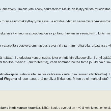
 lähestyen, ilmiölle jota Tooby tarkastelee: Meille on lajityypillistä muodost
ja muussa ryhmäkäyttäytymisessä, ja edistää ryhmän selviämistä ympäristöss
ykyisissä ylisuurissa populaatioissa johtanut kielteisiin seurauksiin. Eräs niis
aa vaaaroilta suojeleva ominaisuus savannilla ja mammuttiarolla, urbaanissa 
ää haittaa: Se edustaa konsensusta, joka on kritiikin ylkopuolella. So. ylläpitää
 tarvitse "paavia" (auktoriteettia), vaan homman hoitaa tämä jo Olduvain sav
elipidekirjallisuudeksi ellei se ole vallitseva kanta (osa lauman identiteettiä). 
red Wegener
oli osoittanut että ne olivat liikkuneet. Miten se oli mahdollista?
 koko ihmiskunnan historiaa
. Tähän kuuluu evoluution myötä kehittyneet erikoist