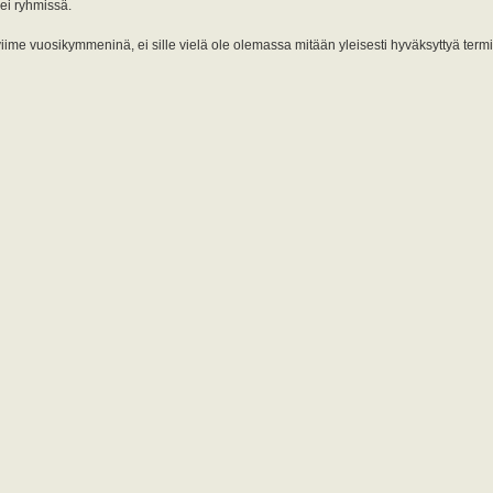
 ei ryhmissä.
n viime vuosikymmeninä, ei sille vielä ole olemassa mitään yleisesti hyväksyttyä termi