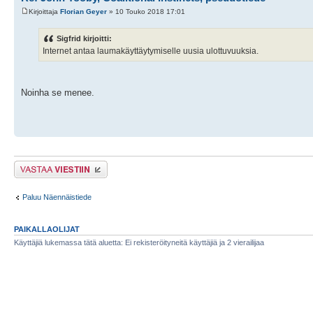
Kirjoittaja
Florian Geyer
» 10 Touko 2018 17:01
Sigfrid kirjoitti:
Internet antaa laumakäyttäytymiselle uusia ulottuvuuksia.
Noinha se menee.
Lähetä vastaus
Paluu Näennäistiede
PAIKALLAOLIJAT
Käyttäjiä lukemassa tätä aluetta: Ei rekisteröityneitä käyttäjiä ja 2 vierailijaa