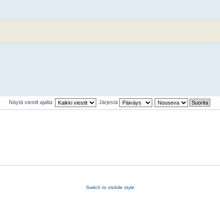
Näytä viestit ajalta:
Järjestä
Switch to mobile style