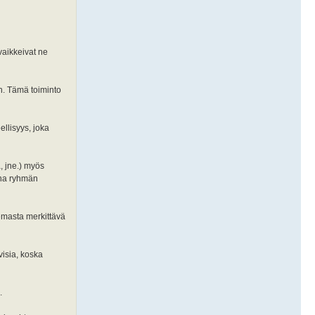
 vaikkeivat ne
n. Tämä toiminto
ellisyys, joka
, jne.) myös
ana ryhmän
lemasta merkittävä
visia, koska
.