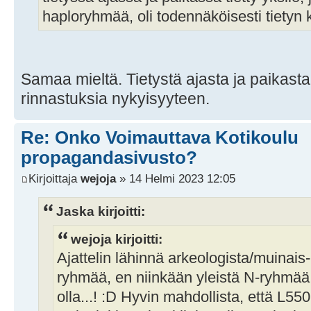
haploryhmää, oli todennäköisesti tietyn 
Samaa mieltä. Tietystä ajasta ja paikast
rinnastuksia nykyisyyteen.
Re: Onko Voimauttava Kotikoulu
propagandasivusto?
Kirjoittaja
wejoja
» 14 Helmi 2023 12:05
Jaska kirjoitti:
wejoja kirjoitti:
Ajattelin lähinnä arkeologista/muinai
ryhmää, en niinkään yleistä N-ryhmää.
olla...! :D Hyvin mahdollista, että L550