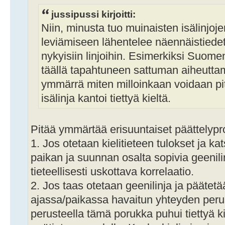
jussipussi kirjoitti:
Niin, minusta tuo muinaisten isälinjoj
leviämiseen lähentelee näennäistiedett
nykyisiin linjoihin. Esimerkiksi Suome
täällä tapahtuneen sattuman aiheuttam
ymmärrä miten milloinkaan voidaan pitä
isälinja kantoi tiettyä kieltä.
Pitää ymmärtää erisuuntaiset päättelypr
1. Jos otetaan kielitieteen tulokset ja ka
paikan ja suunnan osalta sopivia geenilinj
tieteellisesti uskottava korrelaatio.
2. Jos taas otetaan geenilinja ja päätetä
ajassa/paikassa havaitun yhteyden perust
perusteella tämä porukka puhui tiettyä k