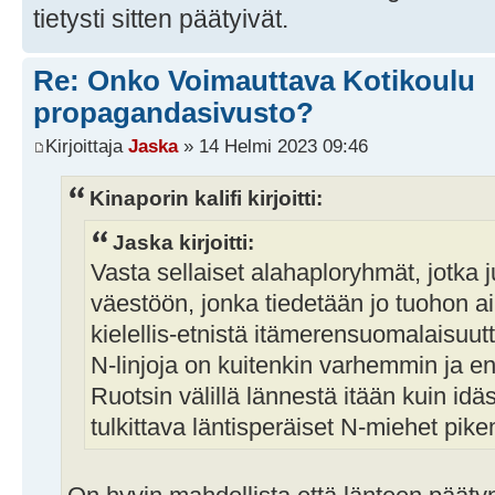
tietysti sitten päätyivät.
Re: Onko Voimauttava Kotikoulu
propagandasivusto?
Kirjoittaja
Jaska
» 14 Helmi 2023 09:46
Kinaporin kalifi kirjoitti:
Jaska kirjoitti:
Vasta sellaiset alahaploryhmät, jotka j
väestöön, jonka tiedetään jo tuohon 
kielellis-etnistä itämerensuomalaisuutta
N-linjoja on kuitenkin varhemmin ja 
Ruotsin välillä lännestä itään kuin idä
tulkittava läntisperäiset N-miehet pi