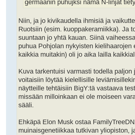
germaanin puhujksi nämä N-linjat tietys
Niin, ja jo kivikaudella ihmisiä ja vaikutt
Ruotsiin (esim. kuoppakeramiikka). Ja t
suuntaan jo yhtä kauan. Siinä vaiheess
puhua Pohjolan nykyisten kielihaarojen e
kaikkia muitakin) oli jo aika lailla kaikkial
Kuva tarkentuisi varmasti todella paljon 
voitaisiin löytää kielellisille leviämisill
näytteille tehtäisiin BigY:tä vastaava test
missään milloinkaan ei ole moiseen vara
sääli.
Ehkäpä Elon Musk ostaa FamilyTreeDNA
muinaisgenetiikkaa tutkivan yliopiston, j