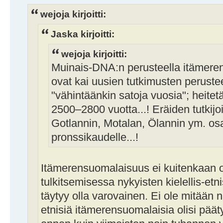
wejoja kirjoitti:
Jaska kirjoitti:
wejoja kirjoitti:
Muinais-DNA:n perusteella itämere
ovat kai uusien tutkimusten perust
"vähintäänkin satoja vuosia"; heitet
2500–2800 vuotta...! Eräiden tutkij
Gotlannin, Motalan, Ölannin ym. osa
pronssikaudelle...!
Itämerensuomalaisuus ei kuitenkaan 
tulkitsemisessa nykyisten kielellis-etn
täytyy olla varovainen. Ei ole mitään näy
etnisiä itämerensuomalaisia olisi pääty