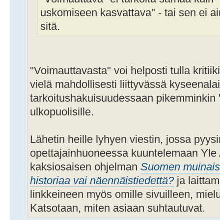
uskomiseen kasvattava" - tai sen ei ain
sitä.
"Voimauttavasta" voi helposti tulla kriti
vielä mahdollisesti liittyvässä kyseenal
tarkoitushakuisuudessaan pikemminkin "
ulkopuolisille.
Lähetin heille lyhyen viestin, jossa pyysi
opettajainhuoneessa kuuntelemaan Yle 
kaksiosaisen ohjelman
Suomen muinaiset
historiaa vai näennäistiedettä?
ja laitta
linkkeineen myös omille sivuilleen, miel
Katsotaan, miten asiaan suhtautuvat.