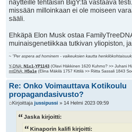
näytteille tehtäisiin BigY:tä vastaava testi
missään milloinkaan ei ole moiseen varaa
sääli.
Ehkäpä Elon Musk ostaa FamilyTreeDNA:
muinaisgenetiikkaa tutkivan yliopiston, ja
~
"Per aspera ad hominem - vaikeuksien kautta henkilökohtaisuuks
Y-DNA:
N1c1-YP1143
(Olavi Häkkinen 1620 Kuhmo? >> Juhani H
mtDNA:
H5a1e
(Elina Mäkilä 1757 Kittilä >> Riitta Sassali 1843 S
Re: Onko Voimauttava Kotikoulu
propagandasivusto?
Kirjoittaja
jussipussi
» 14 Helmi 2023 09:59
Jaska kirjoitti:
Kinaporin kalifi kirjoitti: