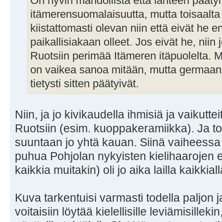
On hyvin mahdollista että länteen päätyn
itämerensuomalaisuutta, mutta toisaalta
kiistattomasti olevan niin että eivät he 
paikallisiakaan olleet. Jos eivät he, niin 
Ruotsiin perimää Itämeren itäpuolelta. Mu
on vaikea sanoa mitään, mutta germaani
tietysti sitten päätyivät.
Niin, ja jo kivikaudella ihmisiä ja vaikutte
Ruotsiin (esim. kuoppakeramiikka). Ja t
suuntaan jo yhtä kauan. Siinä vaiheess
puhua Pohjolan nykyisten kielihaarojen e
kaikkia muitakin) oli jo aika lailla kaikkiall
Kuva tarkentuisi varmasti todella paljon 
voitaisiin löytää kielellisille leviämisille