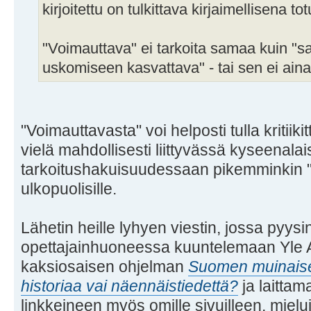
kirjoitettu on tulkittava kirjaimellisena to
"Voimauttava" ei tarkoita samaa kuin "sat
uskomiseen kasvattava" - tai sen ei ainak
"Voimauttavasta" voi helposti tulla kritii
vielä mahdollisesti liittyvässä kyseenala
tarkoitushakuisuudessaan pikemminkin "
ulkopuolisille.
Lähetin heille lyhyen viestin, jossa pyysin
opettajainhuoneessa kuuntelemaan Yle 
kaksiosaisen ohjelman
Suomen muinaiset
historiaa vai näennäistiedettä?
ja laittam
linkkeineen myös omille sivuilleen, miel