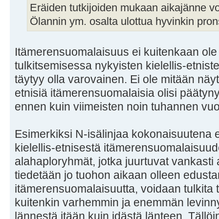
Eräiden tutkijoiden mukaan aikajänne vo
Ölannin ym. osalta ulottua hyvinkin prons
Itämerensuomalaisuus ei kuitenkaan ol
tulkitsemisessa nykyisten kielellis-etnist
täytyy olla varovainen. Ei ole mitään näyttö
etnisiä itämerensuomalaisia olisi päätynyt
ennen kuin viimeisten noin tuhannen vu
Esimerkiksi N-isälinjaa kokonaisuutena ei
kielellis-etnisestä itämerensuomalaisuude
alahaploryhmät, jotka juurtuvat vankasti 
tiedetään jo tuohon aikaan olleen edustan
itämerensuomalaisuutta, voidaan tulkita tä
kuitenkin varhemmin ja enemmän levinnyt
lännestä itään kuin idästä länteen. Tällöin