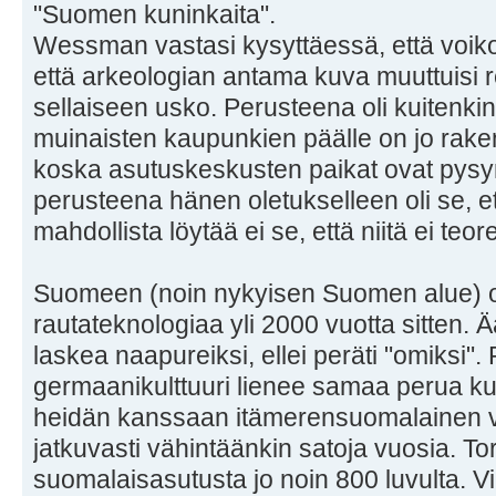
"Suomen kuninkaita".
Wessman vastasi kysyttäessä, että voiko vi
että arkeologian antama kuva muuttuisi rei
sellaiseen usko. Perusteena oli kuitenkin
muinaisten kaupunkien päälle on jo rake
koska asutuskeskusten paikat ovat pysy
perusteena hänen oletukselleen oli se, ett
mahdollista löytää ei se, että niitä ei teor
Suomeen (noin nykyisen Suomen alue) on
rautateknologiaa yli 2000 vuotta sitten. 
laskea naapureiksi, ellei peräti "omiksi"
germaanikulttuuri lienee samaa perua ku
heidän kanssaan itämerensuomalainen vä
jatkuvasti vähintäänkin satoja vuosia. To
suomalaisasutusta jo noin 800 luvulta. Vi