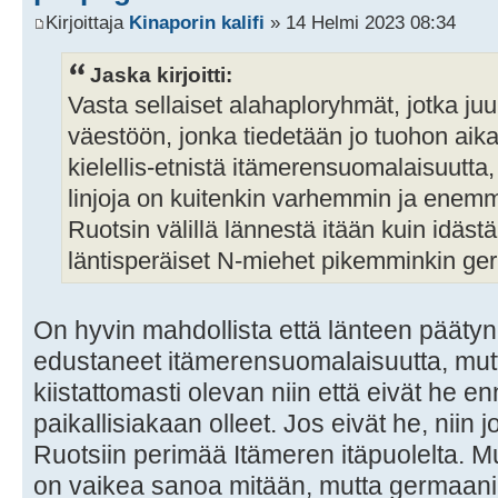
Kirjoittaja
Kinaporin kalifi
» 14 Helmi 2023 08:34
Jaska kirjoitti:
Vasta sellaiset alahaploryhmät, jotka juu
väestöön, jonka tiedetään jo tuohon aik
kielellis-etnistä itämerensuomalaisuutta, 
linjoja on kuitenkin varhemmin ja enem
Ruotsin välillä lännestä itään kuin idästä
läntisperäiset N-miehet pikemminkin ge
On hyvin mahdollista että länteen päätyne
edustaneet itämerensuomalaisuutta, mutta
kiistattomasti olevan niin että eivät he 
paikallisiakaan olleet. Jos eivät he, niin j
Ruotsiin perimää Itämeren itäpuolelta. Muu
on vaikea sanoa mitään, mutta germaanin