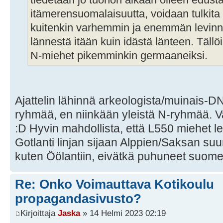
itämerensuomalaisuutta, voidaan tulkita tä
kuitenkin varhemmin ja enemmän levinny
lännestä itään kuin idästä länteen. Tällöi
N-miehet pikemminkin germaaneiksi.
Ajattelin lähinnä arkeologista/muinais-D
ryhmää, en niinkään yleistä N-ryhmää. Var
:D Hyvin mahdollista, että L550 miehet le
Gotlanti linjan sijaan Alppien/Saksan suu
kuten Öölantiin, eivätkä puhuneet suomen
Re: Onko Voimauttava Kotikoulu
propagandasivusto?
Kirjoittaja
Jaska
» 14 Helmi 2023 02:19