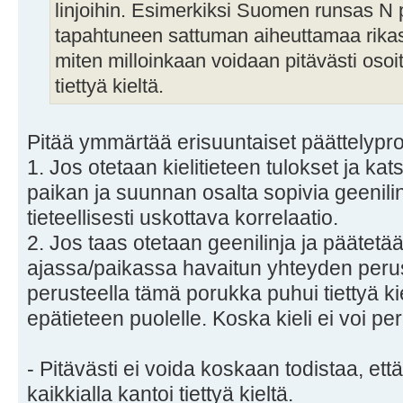
linjoihin. Esimerkiksi Suomen runsas N pi
tapahtuneen sattuman aiheuttamaa rika
miten milloinkaan voidaan pitävästi osoitt
tiettyä kieltä.
Pitää ymmärtää erisuuntaiset päättelypro
1. Jos otetaan kielitieteen tulokset ja kat
paikan ja suunnan osalta sopivia geenilinjo
tieteellisesti uskottava korrelaatio.
2. Jos taas otetaan geenilinja ja päätetä
ajassa/paikassa havaitun yhteyden perust
perusteella tämä porukka puhui tiettyä ki
epätieteen puolelle. Koska kieli ei voi pe
- Pitävästi ei voida koskaan todistaa, ett
kaikkialla kantoi tiettyä kieltä.