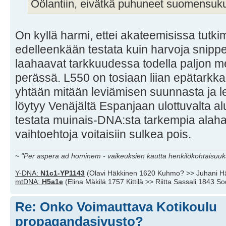
Öölantiin, eivätkä puhuneet suomensukui
On kyllä harmi, ettei akateemisissa tutk
edelleenkään testata kuin harvoja snippe
laahaavat tarkkuudessa todella paljon me
perässä. L550 on tosiaan liian epätarkka
yhtään mitään leviämisen suunnasta ja l
löytyy Venäjältä Espanjaan ulottuvalta alue
testata muinais-DNA:sta tarkempia alahap
vaihtoehtoja voitaisiin sulkea pois.
~
"Per aspera ad hominem - vaikeuksien kautta henkilökohtaisuuks
Y-DNA:
N1c1-YP1143
(Olavi Häkkinen 1620 Kuhmo? >> Juhani H
mtDNA:
H5a1e
(Elina Mäkilä 1757 Kittilä >> Riitta Sassali 1843 S
Re: Onko Voimauttava Kotikoulu
propagandasivusto?