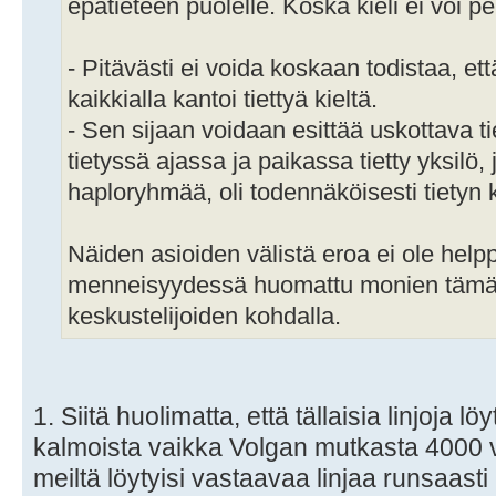
epätieteen puolelle. Koska kieli ei voi p
- Pitävästi ei voida koskaan todistaa, et
kaikkialla kantoi tiettyä kieltä.
- Sen sijaan voidaan esittää uskottava tie
tietyssä ajassa ja paikassa tietty yksilö, 
haploryhmää, oli todennäköisesti tietyn 
Näiden asioiden välistä eroa ei ole hel
menneisyydessä huomattu monien tämä
keskustelijoiden kohdalla.
1. Siitä huolimatta, että tällaisia linjoja lö
kalmoista vaikka Volgan mutkasta 4000 v
meiltä löytyisi vastaavaa linjaa runsaas