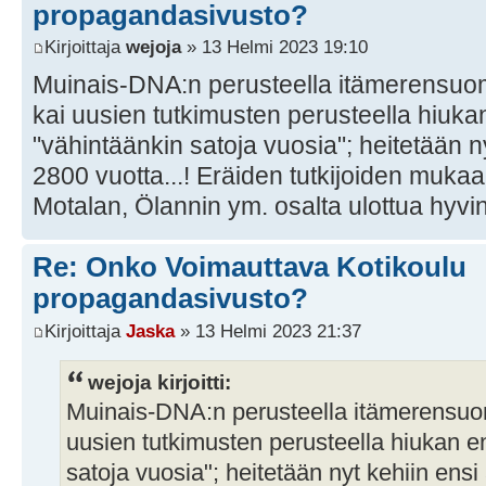
propagandasivusto?
Kirjoittaja
wejoja
» 13 Helmi 2023 19:10
Muinais-DNA:n perusteella itämerensuom
kai uusien tutkimusten perusteella hiu
"vähintäänkin satoja vuosia"; heitetään 
2800 vuotta...! Eräiden tutkijoiden mukaa
Motalan, Ölannin ym. osalta ulottua hyvin
Re: Onko Voimauttava Kotikoulu
propagandasivusto?
Kirjoittaja
Jaska
» 13 Helmi 2023 21:37
wejoja kirjoitti:
Muinais-DNA:n perusteella itämerensuom
uusien tutkimusten perusteella hiukan 
satoja vuosia"; heitetään nyt kehiin ens