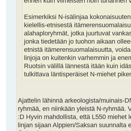
ennen kuin viimeisten noin tuhannen 
Esimerkiksi N-isälinjaa kokonaisuutena
kielellis-etnisestä itämerensuomalaisu
alahaploryhmät, jotka juurtuvat vankas
jonka tiedetään jo tuohon aikaan ollee
etnistä itämerensuomalaisuutta, voidaan
linjoja on kuitenkin varhemmin ja en
Ruotsin välillä lännestä itään kuin idä
tulkittava läntisperäiset N-miehet pi
Ajattelin lähinnä arkeologista/muinais-
ryhmää, en niinkään yleistä N-ryhmää. Var
:D Hyvin mahdollista, että L550 miehet l
linjan sijaan Alppien/Saksan suunnalta e