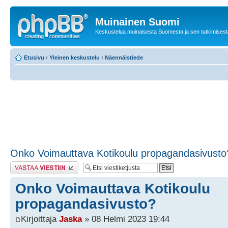
Muinainen Suomi
Keskustelua muinaisesta Suomesta ja sen tutkimisest
Etusivu
‹
Yleinen keskustelu
‹
Näennäistiede
Onko Voimauttava Kotikoulu propagandasivusto
Lähetä vastaus
Onko Voimauttava Kotikoulu
propagandasivusto?
Kirjoittaja
Jaska
» 08 Helmi 2023 19:44