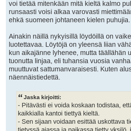
voi tietää mitenkään mitä kieltä kalmo puhu
runsaasti voisi alkaa varovasti miettimä
ehkä suomeen johtaneen kielen puhujia.
Ainakin näillä nykyisillä löydöillä on vai
luotettavaa. Löytöjä on yleensä liian vä
kun aikajänne lyhenee, mutta täällähän 
tuonutta linjaa, eli tuhansia vuosia vanh
muuttuvat sattumanvaraisesti. Kuten alus
näennäistiedettä.
Jaska kirjoitti:
- Pitävästi ei voida koskaan todistaa, et
kaikkialla kantoi tiettyä kieltä.
- Sen sijaan voidaan esittää uskottava tie
tietyssä ajassa ja paikassa tietty yksilö, 