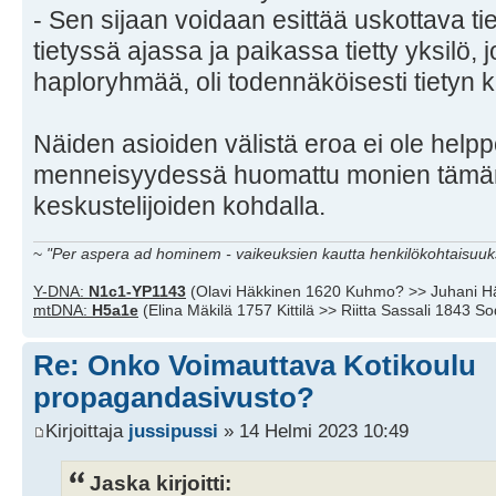
- Sen sijaan voidaan esittää uskottava tie
tietyssä ajassa ja paikassa tietty yksilö, j
haploryhmää, oli todennäköisesti tietyn k
Näiden asioiden välistä eroa ei ole help
menneisyydessä huomattu monien tämän
keskustelijoiden kohdalla.
~
"Per aspera ad hominem - vaikeuksien kautta henkilökohtaisuuks
Y-DNA:
N1c1-YP1143
(Olavi Häkkinen 1620 Kuhmo? >> Juhani H
mtDNA:
H5a1e
(Elina Mäkilä 1757 Kittilä >> Riitta Sassali 1843 S
Re: Onko Voimauttava Kotikoulu
propagandasivusto?
Kirjoittaja
jussipussi
» 14 Helmi 2023 10:49
Jaska kirjoitti: