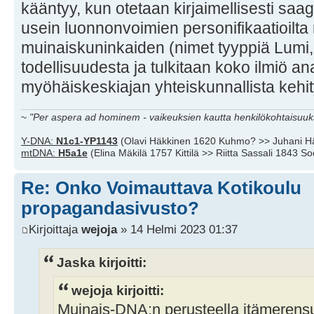
kääntyy, kun otetaan kirjaimellisesti sa
usein luonnonvoimien personifikaatioilta
muinaiskuninkaiden (nimet tyyppiä Lumi,
todellisuudesta ja tulkitaan koko ilmiö a
myöhäiskeskiajan yhteiskunnallista kehi
~
"Per aspera ad hominem - vaikeuksien kautta henkilökohtaisuuks
Y-DNA:
N1c1-YP1143
(Olavi Häkkinen 1620 Kuhmo? >> Juhani H
mtDNA:
H5a1e
(Elina Mäkilä 1757 Kittilä >> Riitta Sassali 1843 S
Re: Onko Voimauttava Kotikoulu
propagandasivusto?
Kirjoittaja
wejoja
» 14 Helmi 2023 01:37
Jaska kirjoitti:
wejoja kirjoitti:
Muinais-DNA:n perusteella itämerens