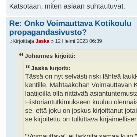
Katsotaan, miten asiaan suhtautuvat.
Re: Onko Voimauttava Kotikoulu
propagandasivusto?
Kirjoittaja
Jaska
» 12 Helmi 2023 06:39
Johannes kirjoitti:
Jaska kirjoitti:
Tässä on nyt selvästi riski lähteä la
kentille. Mahtaakohan Voimauttavan K
laatijoilla olla riittävää asiantuntemus
Historiantutkimukseen kuuluu olennais
se, että joku on joskus kirjoittanut jota
se kirjoitettu on tulkittava kirjaimellis
"Voimauttava" ei tarkoita samaa kuin "s