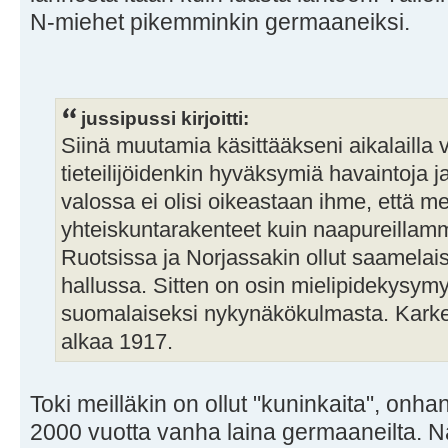
N-miehet pikemminkin germaaneiksi.
jussipussi kirjoitti:
Siinä muutamia käsittääkseni aikalailla 
tieteilijöidenkin hyväksymiä havaintoja j
valossa ei olisi oikeastaan ihme, että mei
yhteiskuntarakenteet kuin naapureilla
Ruotsissa ja Norjassakin ollut saamelais
hallussa. Sitten on osin mielipidekysymy
suomalaiseksi nykynäkökulmasta. Kark
alkaa 1917.
Toki meilläkin on ollut "kuninkaita", onha
2000 vuotta vanha laina germaaneilta. N