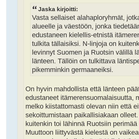
Jaska kirjoitti:
Vasta sellaiset alahaploryhmät, jotk
alueelle ja väestöön, jonka tiedetää
edustaneen kielellis-etnistä itämer
tulkita tällaisiksi. N-linjoja on ku
levinnyt Suomen ja Ruotsin välillä l
länteen. Tällöin on tulkittava läntis
pikemminkin germaaneiksi.
On hyvin mahdollista että länteen päät
edustaneet itämerensuomalaisuutta, mu
melko kiistattomasti olevan niin että 
sekoittumistaan paikallisiakaan olleet.
kuitenkin toi lähinnä Ruotsiin perimää 
Muuttoon liittyvästä kielestä on vaike