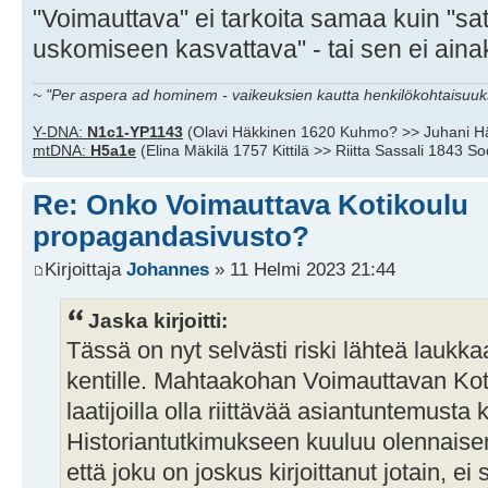
"Voimauttava" ei tarkoita samaa kuin "satu
uskomiseen kasvattava" - tai sen ei ainaka
~
"Per aspera ad hominem - vaikeuksien kautta henkilökohtaisuuks
Y-DNA:
N1c1-YP1143
(Olavi Häkkinen 1620 Kuhmo? >> Juhani H
mtDNA:
H5a1e
(Elina Mäkilä 1757 Kittilä >> Riitta Sassali 1843 S
Re: Onko Voimauttava Kotikoulu
propagandasivusto?
Kirjoittaja
Johannes
» 11 Helmi 2023 21:44
Jaska kirjoitti:
Tässä on nyt selvästi riski lähteä lauk
kentille. Mahtaakohan Voimauttavan Kot
laatijoilla olla riittävää asiantuntemusta 
Historiantutkimukseen kuuluu olennaisena
että joku on joskus kirjoittanut jotain, ei