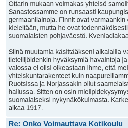
Ottarin mukaan voimakas yhteisö samoihi
Sanastossamme on runsaasti kaupungist
germaanilainoja. Finnit ovat varmaankin 
kieleltään, mutta he ovat todennäköisest
suomalaisten pohjaväestö. Kvenladiakaan 
Siinä muutamia käsittääkseni aikalailla v
tieteilijöidenkin hyväksymiä havaintoja ja
valossa ei olisi oikeastaan ihme, että meil
yhteiskuntarakenteet kuin naapureillam
Ruotsissa ja Norjassakin ollut saamelais
hallussa. Sitten on osin mielipidekysymys
suomalaiseksi nykynäkökulmasta. Karke
alkaa 1917.
Re: Onko Voimauttava Kotikoulu