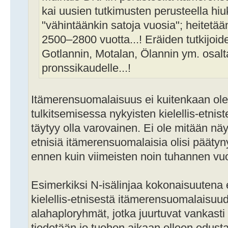
kai uusien tutkimusten perusteella h
"vähintäänkin satoja vuosia"; heitetää
2500–2800 vuotta...! Eräiden tutkijoi
Gotlannin, Motalan, Ölannin ym. osalt
pronssikaudelle...!
Itämerensuomalaisuus ei kuitenkaan ol
tulkitsemisessa nykyisten kielellis-etnis
täytyy olla varovainen. Ei ole mitään näytt
etnisiä itämerensuomalaisia olisi päätyny
ennen kuin viimeisten noin tuhannen vu
Esimerkiksi N-isälinjaa kokonaisuutena e
kielellis-etnisestä itämerensuomalaisuud
alahaploryhmät, jotka juurtuvat vankasti
tiedetään jo tuohon aikaan olleen edustan