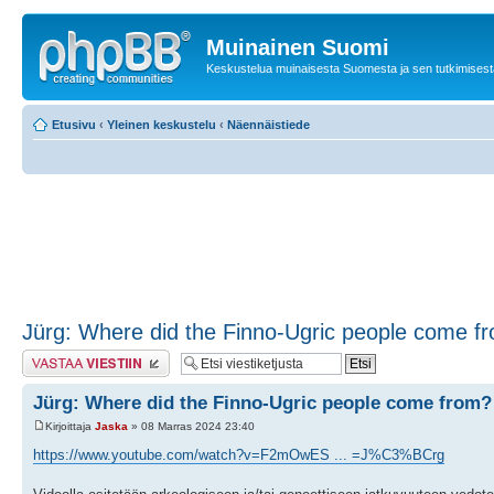
Muinainen Suomi
Keskustelua muinaisesta Suomesta ja sen tutkimisest
Etusivu
‹
Yleinen keskustelu
‹
Näennäistiede
Jürg: Where did the Finno-Ugric people come f
Lähetä vastaus
Jürg: Where did the Finno-Ugric people come from?
Kirjoittaja
Jaska
» 08 Marras 2024 23:40
https://www.youtube.com/watch?v=F2mOwES ... =J%C3%BCrg