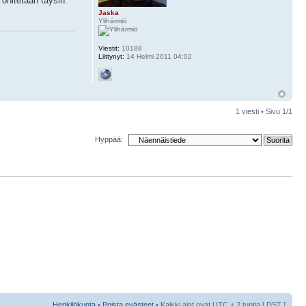
 ohitetaan täysin.
Jaska
Ylihärmiö
Viestit:
10188
Liittynyt:
14 Helmi 2011 04:02
1 viesti • Sivu
1
/
1
Hyppää:
Henkilökunta
•
Poista evästeet
• Kaikki ajat ovat UTC + 2 tuntia [
DST
]