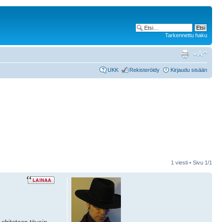
Tarkennettu haku
UKK
Rekisteröidy
Kirjaudu sisään
1 viesti • Sivu
1
/
1