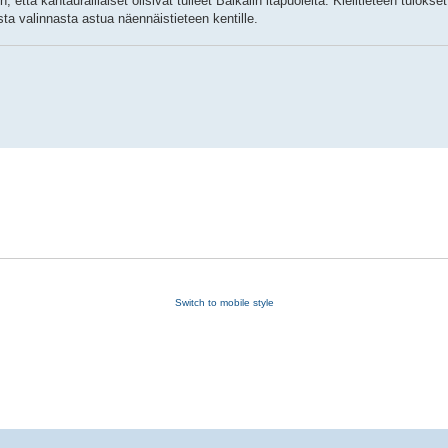
että kantauralilaiset olisivat tulleet Baikalin itäpuolelta. Kielitieteen tulokset
ta valinnasta astua näennäistieteen kentille.
Switch to mobile style