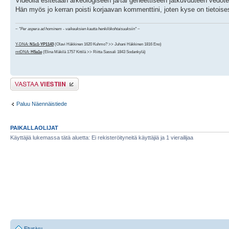
Videolla esitetään arkeologiseen ja/tai geneettiseen jatkuvuuteen vedoten, 
Hän myös jo kerran poisti korjaavan kommenttini, joten kyse on tietoises
~
"Per aspera ad hominem - vaikeuksien kautta henkilökohtaisuuksiin"
~
Y-DNA:
N1c1-YP1143
(Olavi Häkkinen 1620 Kuhmo? >> Juhani Häkkinen 1816 Eno)
mtDNA:
H5a1e
(Elina Mäkilä 1757 Kittilä >> Riitta Sassali 1843 Sodankylä)
Lähetä vastaus
Paluu Näennäistiede
PAIKALLAOLIJAT
Käyttäjiä lukemassa tätä aluetta: Ei rekisteröityneitä käyttäjiä ja 1 vierailijaa
Etusivu