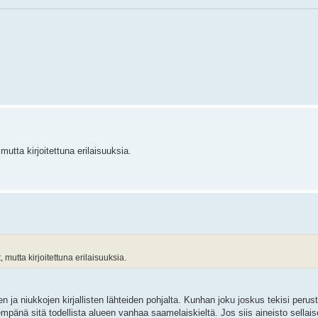
tta kirjoitettuna erilaisuuksia.
utta kirjoitettuna erilaisuuksia.
n ja niukkojen kirjallisten lähteiden pohjalta. Kunhan joku joskus tekisi perust
ähempänä sitä todellista alueen vanhaa saamelaiskieltä. Jos siis aineisto sellai