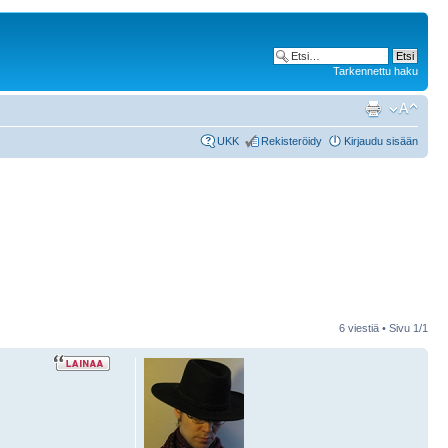
Tarkennettu haku
UKK
Rekisteröidy
Kirjaudu sisään
6 viestiä • Sivu
1
/
1