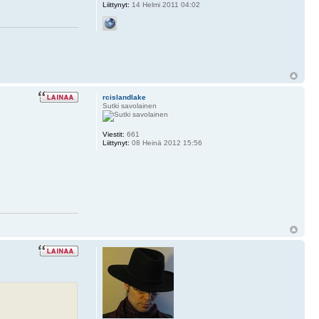
Liittynyt:
14 Helmi 2011 04:02
rcislandlake
Sutki savolainen
Viestit:
661
Liittynyt:
08 Heinä 2012 15:56