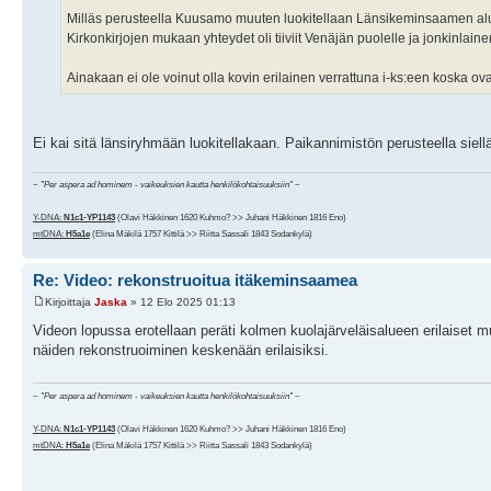
Milläs perusteella Kuusamo muuten luokitellaan Länsikeminsaamen al
Kirkonkirjojen mukaan yhteydet oli tiiviit Venäjän puolelle ja jonkinlain
Ainakaan ei ole voinut olla kovin erilainen verrattuna i-ks:een koska ov
Ei kai sitä länsiryhmään luokitellakaan. Paikannimistön perusteella siellä
~
"Per aspera ad hominem - vaikeuksien kautta henkilökohtaisuuksiin"
~
Y-DNA:
N1c1-YP1143
(Olavi Häkkinen 1620 Kuhmo? >> Juhani Häkkinen 1816 Eno)
mtDNA:
H5a1e
(Elina Mäkilä 1757 Kittilä >> Riitta Sassali 1843 Sodankylä)
Re: Video: rekonstruoitua itäkeminsaamea
Kirjoittaja
Jaska
» 12 Elo 2025 01:13
Videon lopussa erotellaan peräti kolmen kuolajärveläisalueen erilaiset mur
näiden rekonstruoiminen keskenään erilaisiksi.
~
"Per aspera ad hominem - vaikeuksien kautta henkilökohtaisuuksiin"
~
Y-DNA:
N1c1-YP1143
(Olavi Häkkinen 1620 Kuhmo? >> Juhani Häkkinen 1816 Eno)
mtDNA:
H5a1e
(Elina Mäkilä 1757 Kittilä >> Riitta Sassali 1843 Sodankylä)