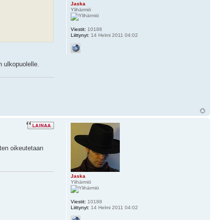
Jaska
Ylihärmiö
Viestit:
10188
Liittynyt:
14 Helmi 2011 04:02
n ulkopuolelle.
aten oikeutetaan
Jaska
Ylihärmiö
Viestit:
10188
Liittynyt:
14 Helmi 2011 04:02