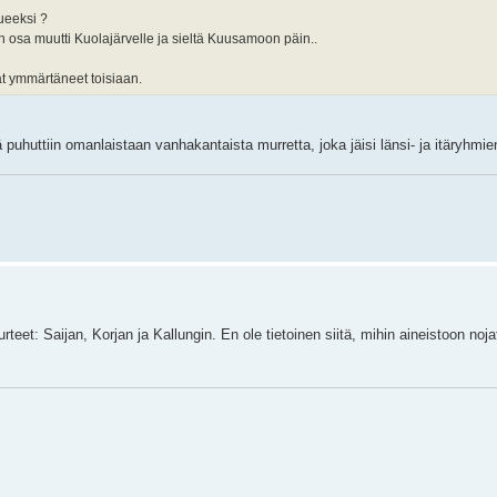
ueeksi ?
en osa muutti Kuolajärvelle ja sieltä Kuusamoon päin..
at ymmärtäneet toisiaan.
 puhuttiin omanlaistaan vanhakantaista murretta, joka jäisi länsi- ja itäryhmie
teet: Saijan, Korjan ja Kallungin. En ole tietoinen siitä, mihin aineistoon noj