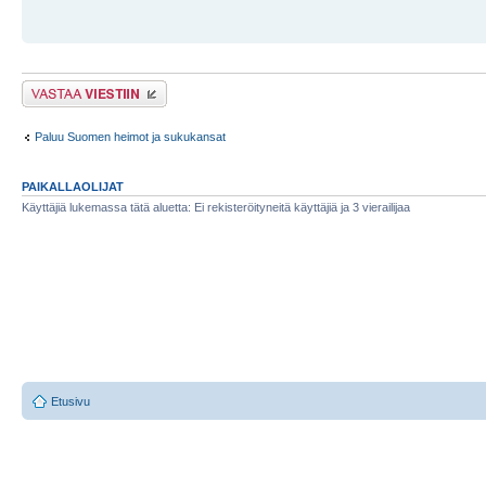
Lähetä vastaus
Paluu Suomen heimot ja sukukansat
PAIKALLAOLIJAT
Käyttäjiä lukemassa tätä aluetta: Ei rekisteröityneitä käyttäjiä ja 3 vierailijaa
Etusivu