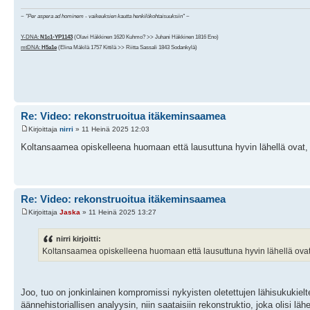
~
"Per aspera ad hominem - vaikeuksien kautta henkilökohtaisuuksiin"
~
Y-DNA:
N1c1-YP1143
(Olavi Häkkinen 1620 Kuhmo? >> Juhani Häkkinen 1816 Eno)
mtDNA:
H5a1e
(Elina Mäkilä 1757 Kittilä >> Riitta Sassali 1843 Sodankylä)
Re: Video: rekonstruoitua itäkeminsaamea
Kirjoittaja
nirri
» 11 Heinä 2025 12:03
Koltansaamea opiskelleena huomaan että lausuttuna hyvin lähellä ovat, mu
Re: Video: rekonstruoitua itäkeminsaamea
Kirjoittaja
Jaska
» 11 Heinä 2025 13:27
nirri kirjoitti:
Koltansaamea opiskelleena huomaan että lausuttuna hyvin lähellä ovat, m
Joo, tuo on jonkinlainen kompromissi nykyisten oletettujen lähisukukielte
äännehistoriallisen analyysin, niin saataisiin rekonstruktio, joka olisi l