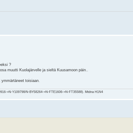
eeksi ?
n osa muutti Kuolajärvelle ja sieltä Kuusamoon päin..
at ymmärtäneet toisiaan.
0916->N-Y109798/N-BY58264->N-FTE1606->N-FT35588). Mtdna H1N4