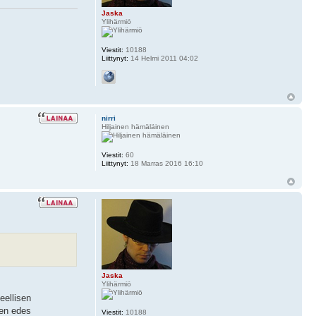
Jaska
Ylihärmiö
Viestit:
10188
Liittynyt:
14 Helmi 2011 04:02
nirri
Hiljainen hämäläinen
Viestit:
60
Liittynyt:
18 Marras 2016 16:10
Jaska
Ylihärmiö
eellisen
sen edes
Viestit:
10188