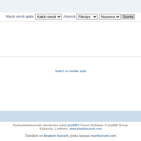
Näytä viestit ajalta:
Järjestä
Switch to mobile style
Keskustelufoorumin moottorina toimii
phpBB
® Forum Software © phpBB Group
Käännös, Lurttinen,
www.phpbbsuomi.com
Tämäkin on
ilmainen foorumi
, jonka tarjoaa
munfoorumi.com