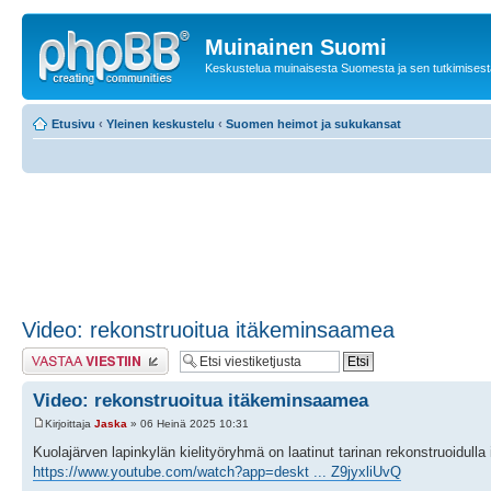
Muinainen Suomi
Keskustelua muinaisesta Suomesta ja sen tutkimisest
Etusivu
‹
Yleinen keskustelu
‹
Suomen heimot ja sukukansat
Video: rekonstruoitua itäkeminsaamea
Lähetä vastaus
Video: rekonstruoitua itäkeminsaamea
Kirjoittaja
Jaska
» 06 Heinä 2025 10:31
Kuolajärven lapinkylän kielityöryhmä on laatinut tarinan rekonstruoidull
https://www.youtube.com/watch?app=deskt ... Z9jyxliUvQ