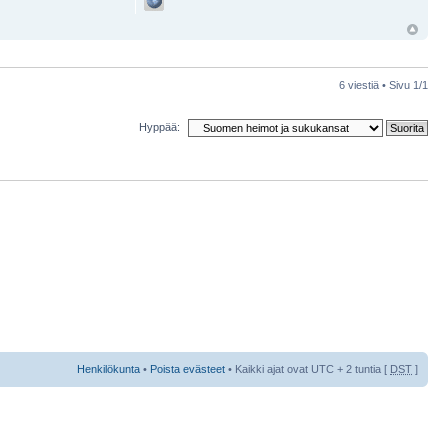
6 viestiä • Sivu
1
/
1
Hyppää:
Henkilökunta
•
Poista evästeet
• Kaikki ajat ovat UTC + 2 tuntia [
DST
]