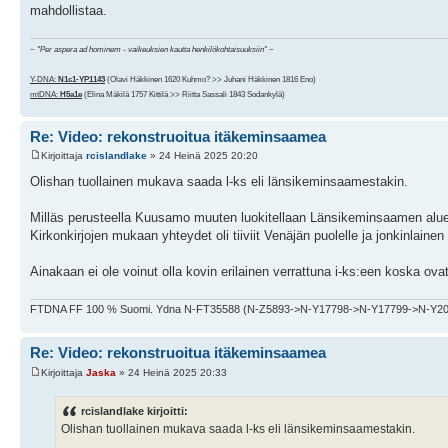
mahdollistaa.
~
"Per aspera ad hominem - vaikeuksien kautta henkilökohtaisuuksiin"
~
Y-DNA:
N1c1-YP1143
(Olavi Häkkinen 1620 Kuhmo? >> Juhani Häkkinen 1816 Eno)
mtDNA:
H5a1e
(Elina Mäkilä 1757 Kittilä >> Riitta Sassali 1843 Sodankylä)
Re: Video: rekonstruoitua itäkeminsaamea
Kirjoittaja
rcislandlake
» 24 Heinä 2025 20:20
Olishan tuollainen mukava saada l-ks eli länsikeminsaamestakin.
Milläs perusteella Kuusamo muuten luokitellaan Länsikeminsaamen alu
Kirkonkirjojen mukaan yhteydet oli tiiviit Venäjän puolelle ja jonkinlaine
Ainakaan ei ole voinut olla kovin erilainen verrattuna i-ks:een koska ov
FTDNA FF 100 % Suomi. Ydna N-FT35588 (N-Z5893->N-Y17798->N-Y17799->N-Y2
Re: Video: rekonstruoitua itäkeminsaamea
Kirjoittaja
Jaska
» 24 Heinä 2025 20:33
rcislandlake kirjoitti:
Olishan tuollainen mukava saada l-ks eli länsikeminsaamestakin.