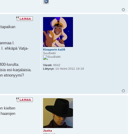
ttapaikan
janmaa l.
 l. ehkäpä Vatja-
Kinaporin kalifi
SuuBaltti
400-luvulta.
Viestit:
6642
Liittynyt:
14 Helmi 2011 19:18
ia esi-karjalaisia.
nen etnonyymi?
n kielten
 haarojen
Jaska