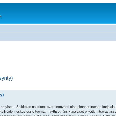
a.
synty)
y)
ä erityisesti Soikkolan asukkaat ovat tiettävästi aina pitäneet itseään karjalaisi
eteilijöiden joskus esille tuomat myyttiset länsikarjalaiset olivatkin itse asiassa