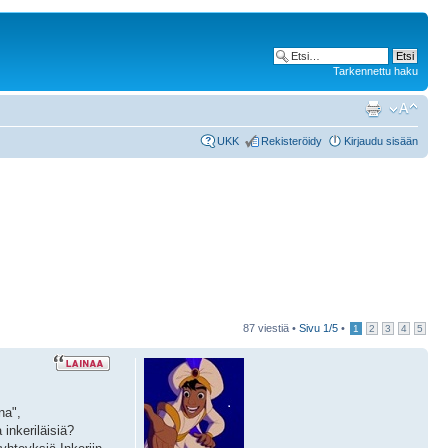
Tarkennettu haku
UKK
Rekisteröidy
Kirjaudu sisään
87 viestiä •
Sivu
1
/
5
•
1
2
3
4
5
na",
 inkeriläisiä?