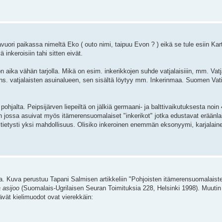
uori paikassa nimeltä Eko ( outo nimi, taipuu Evon ? ) eikä se tule esiin Kar
ä inkeroisiin tahi sitten eivät.
on aika vähän tarjolla. Mikä on esim. inkerikkojen suhde vatjalaisiiin, mm. Vat
ns. vatjalaisten asuinalueen, sen sisältä löytyy mm. Inkerinmaa. Suomen Vati
pohjalta. Peipsijärven liepeiltä on jälkiä germaani- ja balttivaikutuksesta noin 
en jossa asuivat myös itämerensuomalaiset "inkerikot" jotka edustavat eräänlais
n tietysti yksi mahdollisuus. Olisiko inkeroinen enemmän eksonyymi, karjalai
a. Kuva perustuu Tapani Salmisen artikkeliin "Pohjoisten itämerensuomalaiste
 asijoo
(Suomalais-Ugrilaisen Seuran Toimituksia 228, Helsinki 1998). Muutin
tävät kielimuodot ovat vierekkäin: