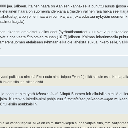
000 jaa. jälkeen. Itäinen haara on Äänisen kannaksella puhuttu aunus (jossa 
ja eteläinen haara on suomenlahdenkarjala (näiden välinen raja halkaisee Kar
vaikutusta) ja pohjoinen haara viipurinkarjala, joka edustaa nykyään suomen k
isalmenkarjala).
 taas inkerinsuomalaiset kielimuodot (äyrämöismurteet kuuluvat viipurinkarjalaa
ivät sinne vasta Stolbovan rauhan (1617) jälkeen. Kolmas Inkerinmaalla puhu
 itämerensuomen eteläiseen ryhmään eikä ole läheistä sukua inkeroiselle, vaik
.
uori paikassa nimeltä Eko ( outo nimi, taipuu Evon ? ) eikä se tule esiin Karttapai
 inkeroisiin tahi sitten eivät.
n
ja naapurit nimitystä
izhora ~ isuri
. Niinpä Suomen Ink-alkuisilla nimillä ei li
alta. Kuitenkin Inkerilä-nimi pohjautuu
Suomalaisen paikannimikirjan
mukaan 
 tulleisiin asukkaisiin.
 on aika vähän tarjolla. Mikä on esim. inkerikkojen suhde vatjalaisiiin, mm. Vatjanm