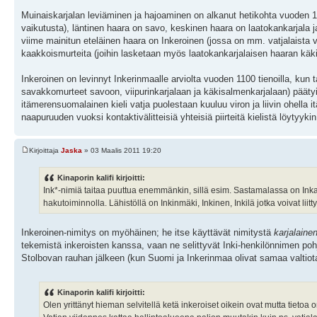
Muinaiskarjalan leviäminen ja hajoaminen on alkanut hetikohta vuoden 1
vaikutusta), läntinen haara on savo, keskinen haara on laatokankarjala 
viime mainitun eteläinen haara on Inkeroinen (jossa on mm. vatjalaista 
kaakkoismurteita (joihin lasketaan myös laatokankarjalaisen haaran käk
Inkeroinen on levinnyt Inkerinmaalle arviolta vuoden 1100 tienoilla, kun
savakkomurteet savoon, viipurinkarjalaan ja käkisalmenkarjalaan) pääty
itämerensuomalainen kieli vatja puolestaan kuuluu viron ja liivin ohella
naapuruuden vuoksi kontaktivälitteisiä yhteisiä piirteitä kielistä löytyykin
Kirjoittaja
Jaska
» 03 Maalis 2011 19:20
Kinaporin kalifi kirjoitti:
Ink*-nimiä taitaa puuttua enemmänkin, sillä esim. Sastamalassa on Inkav
hakutoiminnolla. Lähistöllä on Inkinmäki, Inkinen, Inkilä jotka voivat liittyä
Inkeroinen-nimitys on myöhäinen; he itse käyttävät nimitystä
karjalaine
tekemistä inkeroisten kanssa, vaan ne selittyvät Inki-henkilönnimen pohj
Stolbovan rauhan jälkeen (kun Suomi ja Inkerinmaa olivat samaa valtiota)
Kinaporin kalifi kirjoitti:
Olen yrittänyt hieman selvitellä ketä inkeroiset oikein ovat mutta tietoa