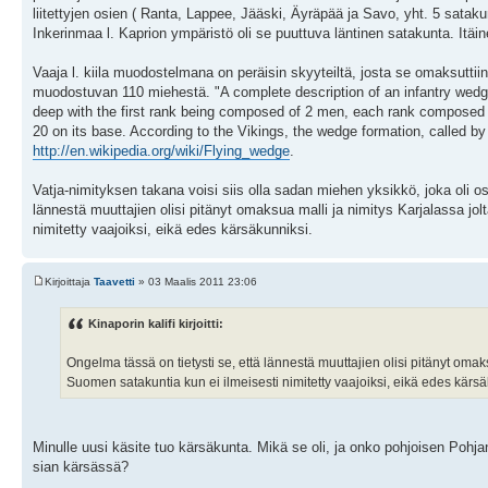
liitettyjen osien ( Ranta, Lappee, Jääski, Äyräpää ja Savo, yht. 5 sataku
Inkerinmaa l. Kaprion ympäristö oli se puuttuva läntinen satakunta. Itäin
Vaaja l. kiila muodostelmana on peräisin skyyteiltä, josta se omaksutt
muodostuvan 110 miehestä. "A complete description of an infantry wed
deep with the first rank being composed of 2 men, each rank composed
20 on its base. According to the Vikings, the wedge formation, called by
http://en.wikipedia.org/wiki/Flying_wedge
.
Vatja-nimityksen takana voisi siis olla sadan miehen yksikkö, joka oli o
lännestä muuttajien olisi pitänyt omaksua malli ja nimitys Karjalassa jol
nimitetty vaajoiksi, eikä edes kärsäkunniksi.
Kirjoittaja
Taavetti
» 03 Maalis 2011 23:06
Kinaporin kalifi kirjoitti:
Ongelma tässä on tietysti se, että lännestä muuttajien olisi pitänyt omaks
Suomen satakuntia kun ei ilmeisesti nimitetty vaajoiksi, eikä edes kärsä
Minulle uusi käsite tuo kärsäkunta. Mikä se oli, ja onko pohjoisen Poh
sian kärsässä?