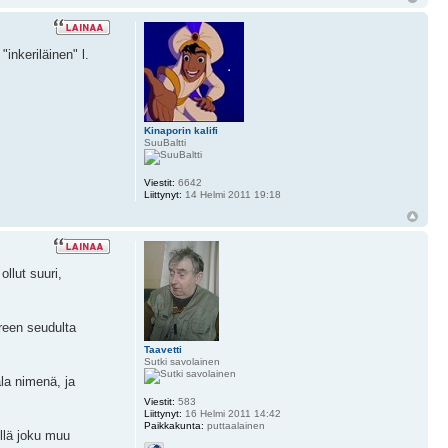
inkeriläinen" l.
Kinaporin kalifi
SuuBaltti
Viestit:
6642
Liittynyt:
14 Helmi 2011 19:18
llut suuri,
ereen seudulta
Taavetti
Sutki savolainen
la nimenä, ja
Viestit:
583
Liittynyt:
16 Helmi 2011 14:42
Paikkakunta:
puttaalainen
llä joku muu