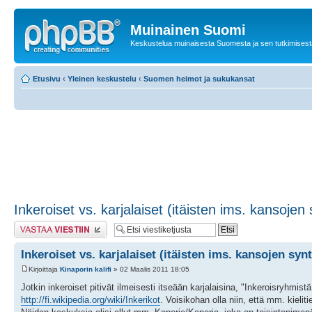
Muinainen Suomi
Keskustelua muinaisesta Suomesta ja sen tutkimisest
Etusivu
‹
Yleinen keskustelu
‹
Suomen heimot ja sukukansat
Inkeroiset vs. karjalaiset (itäisten ims. kansojen 
Lähetä vastaus
Inkeroiset vs. karjalaiset (itäisten ims. kansojen synt
Kirjoittaja
Kinaporin kalifi
» 02 Maalis 2011 18:05
Jotkin inkeroiset pitivät ilmeisesti itseään karjalaisina, "Inkeroisryhmist
http://fi.wikipedia.org/wiki/Inkerikot
. Voisikohan olla niin, että mm. kieliti