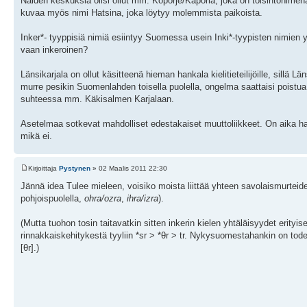
Näiden keskuksia olisi ollut mm. Koporje/Kaporia, joka on toisintonimenä
kuvaa myös nimi Hatsina, joka löytyy molemmista paikoista.
Inker*- tyyppisiä nimiä esiintyy Suomessa usein Inki*-tyypisten nimien 
vaan inkeroinen?
Länsikarjala on ollut käsitteenä hieman hankala kielitieteilijöille, sillä 
murre pesikin Suomenlahden toisella puolella, ongelma saattaisi poistua. A
suhteessa mm. Käkisalmen Karjalaan.
Asetelmaa sotkevat mahdolliset edestakaiset muuttoliikkeet. On aika han
mikä ei.
Kirjoittaja
Pystynen
» 02 Maalis 2011 22:30
Jännä idea Tulee mieleen, voisiko moista liittää yhteen savolaismurtei
pohjoispuolella,
ohra/ozra
,
ihra/izra
).
(Mutta tuohon tosin taitavatkin sitten inkerin kielen yhtäläisyydet eri
rinnakkaiskehitykestä tyyliin *sr > *θr > tr. Nykysuomestahankin on to
[θr].)