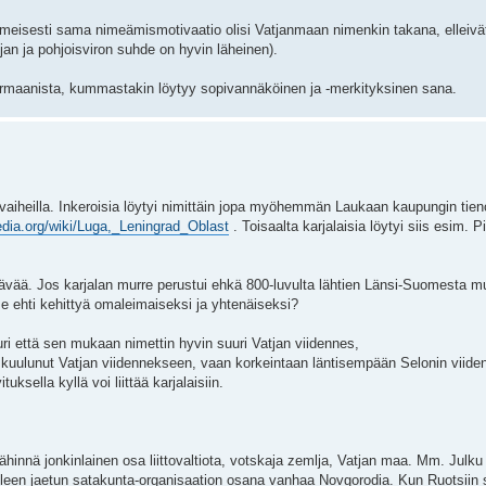
lmeisesti sama nimeämismotivaatio olisi Vatjanmaan nimenkin takana, elleivät 
an ja pohjoisviron suhde on hyvin läheinen).
ai germaanista, kummastakin löytyy sopivannäköinen ja -merkityksinen sana.
n vaiheilla. Inkeroisia löytyi nimittäin jopa myöhemmän Laukaan kaupungin tieno
pedia.org/wiki/Luga,_Leningrad_Oblast
. Toisaalta karjalaisia löytyi siis esim. P
vää. Jos karjalan murre perustui ehkä 800-luvulta lähtien Länsi-Suomesta m
 se ehti kehittyä omaleimaiseksi ja yhtenäiseksi?
uri että sen mukaan nimettin hyvin suuri Vatjan viidennes,
s kuulunut Vatjan viidennekseen, vaan korkeintaan läntisempään Selonin viide
ksella kyllä voi liittää karjalaisiin.
ähinnä jonkinlainen osa liittovaltiota, votskaja zemlja, Vatjan maa. Mm. Julku
uoleen jaetun satakunta-organisaation osana vanhaa Novgorodia. Kun Ruotsiin