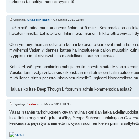
tarkoitus tai selitys menneisyydestä.
Kirjoittaja
Kinaporin kalifi
» 03 Maalis 2011 11:55
Ink*-nimiä taitaa puuttua enemmänkin, sillä esim. Sastamalassa on Inkav
hakutoiminnolla. Lähistöllä on Inkinmäki, Inkinen, Inkilä jotka voivat liitty
Olen yrittänyt hieman selvitellä ketä inkeroiset oikein ovat mutta tietoa 
myöhempi Vatjan viidennes kattaa hallintoalueena paljon muutakin kuin 
tyyppiset nimet sivuavat siis mahdollisesti samaa teemaa.
Balttikielissä germaanikielen puhujia on ilmeisesti nimitetty vaaja-termin 
Voisiko termi vatja viitata siis oikeastaan multietniseen hallintoalueese
Mikä lienee sitten perusta inkeroinen-nimelle? Ingigerd Novgorodissa o
Haluaisiko itse Deep Though l. foorumin admin kommentoida asiaa?
Kirjoittaja
Jaska
» 03 Maalis 2011 18:35
Väsäsin tähän tarkoitukseen kuvan muinaiskarjalan jatkajakielimuodoist
luokittelun ongelmia", joka sisältyy Seppo Suhosen juhlakirjaan
Oekeeta
keskinäistä järjestystä niin että nykyään suomen kielen piiriin sisällytet