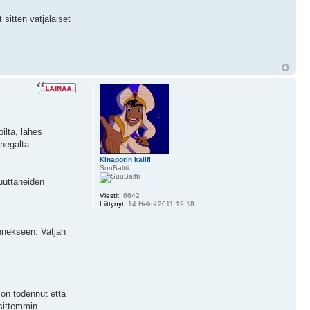
sitten vatjalaiset
ilta, lähes
inegalta
Kinaporin kalifi
SuuBaltti
uuttaneiden
Viestit:
6642
Liittynyt:
14 Helmi 2011 19:18
nnekseen. Vatjan
 on todennut että
 sittemmin