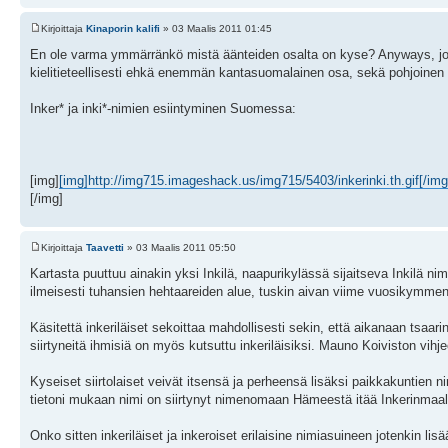
Kirjoittaja
Kinaporin kalifi
» 03 Maalis 2011 01:45
En ole varma ymmärränkö mistä äänteiden osalta on kyse? Anyways, jospa 
kielitieteellisesti ehkä enemmän kantasuomalainen osa, sekä pohjoinen
Inker* ja inki*-nimien esiintyminen Suomessa:
[img]
[img]http://img715.imageshack.us/img715/5403/inkerinki.th.gif[/img
[/img]
Kirjoittaja
Taavetti
» 03 Maalis 2011 05:50
Kartasta puuttuu ainakin yksi Inkilä, naapurikylässä sijaitseva Inkilä n
ilmeisesti tuhansien hehtaareiden alue, tuskin aivan viime vuosikymmeni
Käsitettä inkeriläiset sekoittaa mahdollisesti sekin, että aikanaan tsaa
siirtyneitä ihmisiä on myös kutsuttu inkeriläisiksi. Mauno Koiviston vi
Kyseiset siirtolaiset veivät itsensä ja perheensä lisäksi paikkakuntien
tietoni mukaan nimi on siirtynyt nimenomaan Hämeestä itää Inkerinmaal
Onko sitten inkeriläiset ja inkeroiset erilaisine nimiasuineen jotenkin