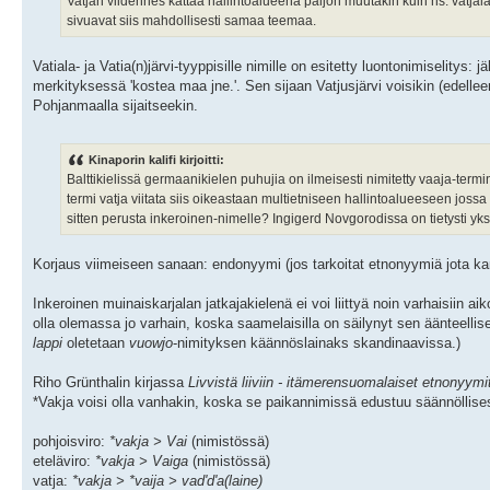
Vatjan viidennes kattaa hallintoalueena paljon muutakin kuin ns. vatjal
sivuavat siis mahdollisesti samaa teemaa.
Vatiala- ja Vatia(n)järvi-tyyppisille nimille on esitetty luontonimiselitys
merkityksessä 'kostea maa jne.'. Sen sijaan Vatjusjärvi voisikin (edelle
Pohjanmaalla sijaitseekin.
Kinaporin kalifi kirjoitti:
Balttikielissä germaanikielen puhujia on ilmeisesti nimitetty vaaja-termin
termi vatja viitata siis oikeastaan multietniseen hallintoalueeseen joss
sitten perusta inkeroinen-nimelle? Ingigerd Novgorodissa on tietysti 
Korjaus viimeiseen sanaan: endonyymi (jos tarkoitat etnonyymiä jota ka
Inkeroinen muinaiskarjalan jatkajakielenä ei voi liittyä noin varhaisiin
olla olemassa jo varhain, koska saamelaisilla on säilynyt sen äänteellis
lappi
oletetaan
vuowjo
-nimityksen käännöslainaks skandinaavissa.)
Riho Grünthalin kirjassa
Livvistä liiviin - itämerensuomalaiset etnonyymi
*Vakja voisi olla vanhakin, koska se paikannimissä edustuu säännöllises
pohjoisviro:
*vakja > Vai
(nimistössä)
eteläviro:
*vakja > Vaiga
(nimistössä)
vatja:
*vakja > *vaija > vad'd'a(laine)