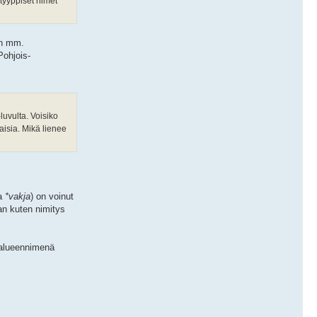
tyyppiset nimet
n mm.
Pohjois-
luvulta. Voisiko
aisia. Mikä lienee
sa
*vakja
) on voinut
an kuten nimitys
a alueennimenä