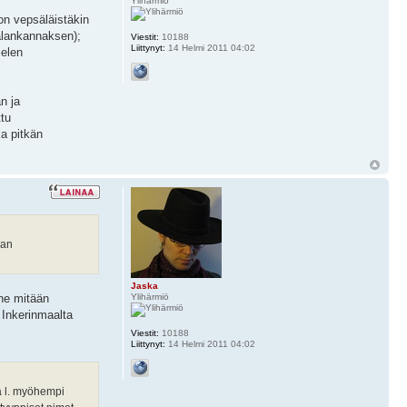
Ylihärmiö
on vepsäläistäkin
jalankannaksen);
Viestit:
10188
Liittynyt:
14 Helmi 2011 04:02
ielen
n ja
ttu
ka pitkän
kan
Jaska
Ylihärmiö
ene mitään
Inkerinmaalta
Viestit:
10188
Liittynyt:
14 Helmi 2011 04:02
aa l. myöhempi