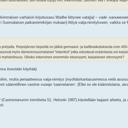
aisten asuinalueen, sen sisältä löytyy mm. Inkerinmaa. Suomen Vati l. ehkäpä Vatja-
: jälkimmäisen varhaisin kirjoitusasu Wadhe liittynee
vata(ja) ~ vade
-sanueesee
en Suomalaisen paikannimikirjan mukaan) liittyä vatja-nimitykseen, vaikka se 
 pohjalta. Peipsijärven liepeiltä on jälkiä germaani- ja balttivaikutuksesta noin 400-
a asuivat myös itämerensuomalaiset "inkerikot" jotka edustavat eräänlaisia esi-karjal
yksi mahdollisuus. Olisiko inkeroinen enemmän eksonyymi, karjalainen etnonyymi?
nsa itsestään käyttää).
 aikoihin, mutta periaatteessa vatja-nimitys (myöhäiskantasuomessa vielä asus
esti säännöllinen vastine
vuowjo
'saamelainen'. (Ellei se ole käännöslaina, aiv
t
(Castrenianumin toimitteita 51, Helsinki 1997) käsitellään laajasti aihetta, j
ti: