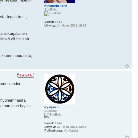
yhteyksiä Inkeriin
Kinaporin kalifi
SuuBaltti
ista Ingeä tms.,
Viestit:
6642
Liittynyt:
14 Helmi 2011 19:18
länsikarjalainen
änkö oli tiivissä
iikkeen seurausta,
uomenlahden
sta myöhemmästä
man juuri tyyliin
Pystynen
SuuBaltti
Viestit:
1144
Liittynyt:
22 Helmi 2011 22:45
Paikkakunta:
Vandaalia