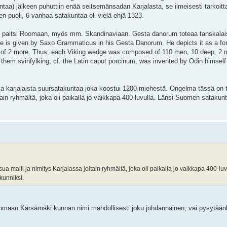
ntaa) jälkeen puhuttiin enää seitsemänsadan Karjalasta, se ilmeisesti tarkoittai
en puoli, 6 vanhaa satakuntaa oli vielä ehjä 1323.
iin paitsi Roomaan, myös mm. Skandinaviaan. Gesta danorum toteaa tanskalais
ge is given by Saxo Grammaticus in his Gesta Danorum. He depicts it as a f
 of 2 more. Thus, each Viking wedge was composed of 110 men, 10 deep, 2 me
 them svinfylking, cf. the Latin caput porcinum, was invented by Odin himself 
sa karjalaista suursatakuntaa joka koostui 1200 miehestä. Ongelma tässä on ti
tain ryhmältä, joka oli paikalla jo vaikkapa 400-luvulla. Länsi-Suomen satakunt
ua malli ja nimitys Karjalassa joltain ryhmältä, joka oli paikalla jo vaikkapa 400-luv
kunniksi.
janmaan Kärsämäki kunnan nimi mahdollisesti joku johdannainen, vai pysytään