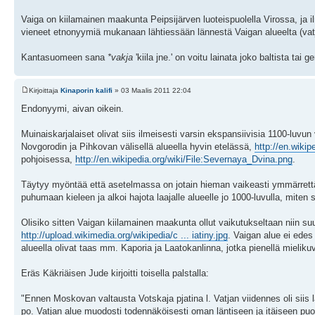
Vaiga on kiilamainen maakunta Peipsijärven luoteispuolella Virossa, ja i
vieneet etnonyymiä mukanaan lähtiessään lännestä Vaigan alueelta (vatj
Kantasuomeen sana
*vakja
'kiila jne.' on voitu lainata joko baltista t
Kirjoittaja
Kinaporin kalifi
» 03 Maalis 2011 22:04
Endonyymi, aivan oikein.
Muinaiskarjalaiset olivat siis ilmeisesti varsin ekspansiivisia 1100-luvu
Novgorodin ja Pihkovan välisellä alueella hyvin etelässä,
http://en.wiki
pohjoisessa,
http://en.wikipedia.org/wiki/File:Severnaya_Dvina.png
.
Täytyy myöntää että asetelmassa on jotain hieman vaikeasti ymmärrettä
puhumaan kieleen ja alkoi hajota laajalle alueelle jo 1000-luvulla, miten
Olisiko sitten Vaigan kiilamainen maakunta ollut vaikutukseltaan niin su
http://upload.wikimedia.org/wikipedia/c ... iatiny.jpg
. Vaigan alue ei ede
alueella olivat taas mm. Kaporia ja Laatokanlinna, jotka pienellä mielikuvitu
Eräs Käkriäisen Jude kirjoitti toisella palstalla:
"Ennen Moskovan valtausta Votskaja pjatina l. Vatjan viidennes oli siis l
po. Vatjan alue muodosti todennäköisesti oman läntiseen ja itäiseen p