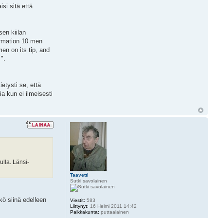
si sitä että
en kiilan
ormation 10 men
n on its tip, and
".
etysti se, että
ia kun ei ilmeisesti
ulla. Länsi-
Taavetti
Sutki savolainen
kö siinä edelleen
Viestit:
583
Liittynyt:
16 Helmi 2011 14:42
Paikkakunta:
puttaalainen