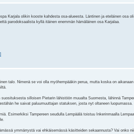
Karjala olikin kooste kahdesta osa-alueesta. Läntinen ja eteläinen osa oli "
 että parodoksaalista kyllä itäinen enemmän hämäläinen osa Karjalaa.
]
iminen talo. Nimenä se voi olla myöhempääkin perua, mutta koska on aikanaan o
ltä.
rin suosituksesta silloisen Pietarin lähistöön muualta Suomesta, lähinnä Tamp
hjeestähän he saivat paluumuuttajan statuksen, josta nyt oltaneen luopumassa.
 nimiä. Esimerkiksi Tampereen seudulla Lempäälä toistuu Inkerinmaalla Lempaa
le.
 lisäämässä ymmärrystä vai ehkäisemässä käsitteiden sekaannusta? Vai onko nii