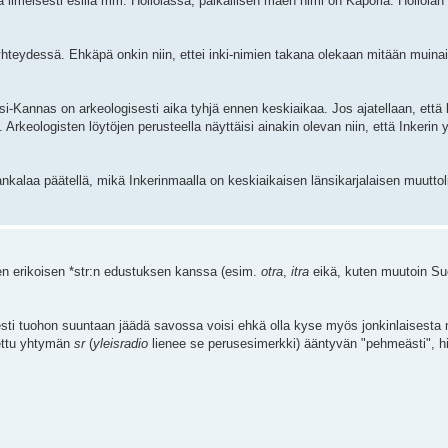
 ilmeisesti esillä mm. Hollolassa, paikallisen mäen nimi on Kaporia. Hollolan 
yhteydessä. Ehkäpä onkin niin, ettei inki-nimien takana olekaan mitään muina
Länsi-Kannas on arkeologisesti aika tyhjä ennen keskiaikaa. Jos ajatellaan, että 
rkeologisten löytöjen perusteella näyttäisi ainakin olevan niin, että Inkerin yl
kalaa päätellä, mikä Inkerinmaalla on keskiaikaisen länsikarjalaisen muuttol
den erikoisen *str:n edustuksen kanssa (esim.
otra
,
itra
eikä, kuten muutoin S
tyisesti tuohon suuntaan jäädä savossa voisi ehkä olla kyse myös jonkinlaise
dettu yhtymän
sr
(
yleisradio
lienee se perusesimerkki) ääntyvän "pehmeästi", hie