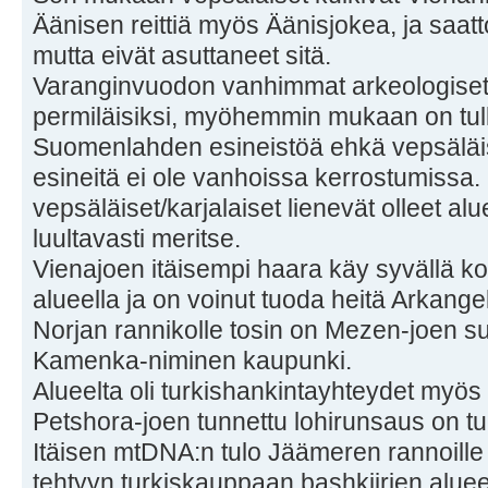
Äänisen reittiä myös Äänisjokea, ja saat
mutta eivät asuttaneet sitä.
Varanginvuodon vanhimmat arkeologiset
permiläisiksi, myöhemmin mukaan on tul
Suomenlahden esineistöä ehkä vepsäläisi
esineitä ei ole vanhoissa kerrostumissa. 
vepsäläiset/karjalaiset lienevät olleet alu
luultavasti meritse.
Vienajoen itäisempi haara käy syvällä ko
alueella ja on voinut tuoda heitä Arkangel
Norjan rannikolle tosin on Mezen-joen su
Kamenka-niminen kaupunki.
Alueelta oli turkishankintayhteydet myös U
Petshora-joen tunnettu lohirunsaus on tu
Itäisen mtDNA:n tulo Jäämeren rannoille o
tehtyyn turkiskauppaan bashkiirien alueen