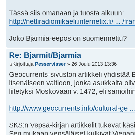
Tässä siis omanaan ja tuosta alkuun:
http://nettiradiomikaeli.internetix.fi/ ... /f
Joko Bjarmia-eepos on suomennettu?
Re: Bjarmit/Bjarmia
Kirjoittaja
Pesservisser
» 26 Joulu 2013 13:36
Geocurrents-sivuston artikkeli yhdistää
itsenäiseen valtioon, jonka asukkaita oliv
liitetyksi Moskovaan v. 1472, eli samoihi
http://www.geocurrents.info/cultural-ge ...
SKS:n Vepsä-kirjan artikkelit tukevat käsi
Sen mukaan vepsäläiset kulkivat Vienanm