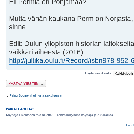
Eli Permia on Pohjamaa?
Mutta vähän kaukana Perm on Norjasta, el
sinne...
Edit: Oulun yliopiston historian laitoksel
väikkäri aiheesta (2016).
http://jultika.oulu.fi/Record/isbn978-952
Näytä viestit ajalta:
Lähetä vastaus
Paluu Suomen heimot ja sukukansat
PAIKALLAOLIJAT
Käyttäjiä lukemassa tätä aluetta: Ei rekisteröityneitä käyttäjiä ja 2 vierailijaa
Error 