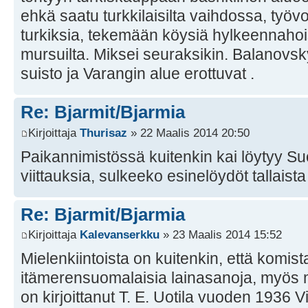
ehkä saatu turkkilaisilta vaihdossa, työ
turkiksia, tekemään köysiä hylkeennaho
mursuilta. Miksei seuraksikin. Balanov
suisto ja Varangin alue erottuvat .
Re: Bjarmit/Bjarmia
Kirjoittaja
Thurisaz
» 22 Maalis 2014 20:50
Paikannimistössä kuitenkin kai löytyy S
viittauksia, sulkeeko esinelöydöt tallaist
Re: Bjarmit/Bjarmia
Kirjoittaja
Kalevanserkku
» 23 Maalis 2014 15:52
Mielenkiintoista on kuitenkin, että komist
itämerensuomalaisia lainasanoja, myös 
on kirjoittanut T. E. Uotila vuoden 1936 Vi