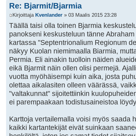
Re: Bjarmit/Bjarmia
Kirjoittaja
Kvenlander
» 03 Maalis 2015 23:28
Täällä taisi olla toinen Bjarmia keskustel
panokseni keskusteluun tänne Abraham 
kartassa "Septentrionalium Regionum de
näkyy Kuolan niemimaalla Biarmia, mutt
Permia. Eli ainakin tuolloin näiden alueide
eikä Bjarmit näin ollen olisi permejä. Ajall
vuotta myöhäisempi kuin aika, josta puhu
olettaa aikalasiten olleen väärässä, vai
"valtakunnat" sijoitettiinkin kuulopuheide
ei parempaakaan todistusaineistoa löyd
Karttoja vertailemalla voisi myös saada
kaikki kartantekijät eivät suinkaan saane
henkilöltä, joten jos samat tiedot sijaits