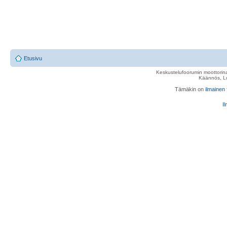
Etusivu
Keskustelufoorumin moottorina
Käännös, Lu
Tämäkin on
ilmainen
Il