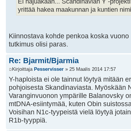
Ei hajuakaan... Scandinavian Y -projektis
yrittää hakea maakunnan ja kuntien nimil
Kiinnostava kohde penkoa koska vuono on
tutkimus olisi paras.
Re: Bjarmit/Bjarmia
Kirjoittaja
Pesservisser
» 25 Maalis 2014 17:57
Y-haploista ei ole tainnut löytyä mitään e
pohjoisesta Skandinaviasta. Myöskään N1
Varanginvuonon ympärille Balanovsky on 
mtDNA-esiintymää, kuten Obin suistossa
Voisihan N1c-tyypeistä vielä löytyä jotain, 
R1b-tyyppiä.