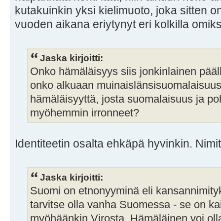
kutakuinkin yksi kielimuoto, joka sitten
vuoden aikana eriytynyt eri kolkilla omik
Jaska kirjoitti:
Onko hämäläisyys siis jonkinlainen päällel
onko alkuaan muinaislänsisuomalaisuus ol
hämäläisyyttä, josta suomalaisuus ja po
myöhemmin irronneet?
Identiteetin osalta ehkäpä hyvinkin. Nimity
Jaska kirjoitti:
Suomi on etnonyyminä eli kansannimity
tarvitse olla vanha Suomessa - se on kai
myöhäänkin Virosta. Hämäläinen voi olla