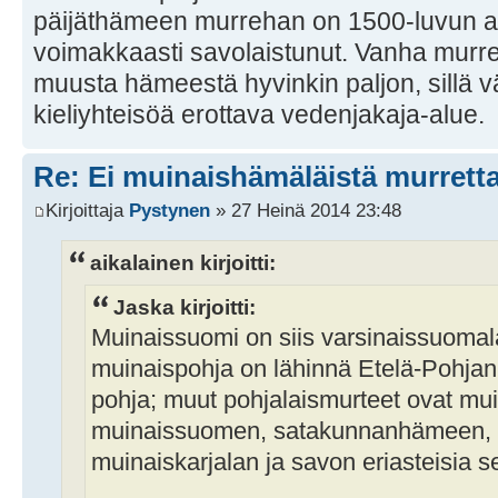
päijäthämeen murrehan on 1500-luvun a
voimakkaasti savolaistunut. Vanha murr
muusta hämeestä hyvinkin paljon, sillä v
kieliyhteisöä erottava vedenjakaja-alue.
Re: Ei muinaishämäläistä murrett
Kirjoittaja
Pystynen
» 27 Heinä 2014 23:48
aikalainen kirjoitti:
Jaska kirjoitti:
Muinaissuomi on siis varsinaissuomala
muinaispohja on lähinnä Etelä-Pohja
pohja; muut pohjalaismurteet ovat mu
muinaissuomen, satakunnanhämeen, 
muinaiskarjalan ja savon eriasteisia s