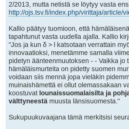
2/2013, mutta netistä se löytyy vasta en
http://ojs.tsv.fi/index.php/virittaja/article
Kallio päätyy tuomioon, että hämäläisen
tapahtunut vasta uudella ajalla. Kallio kirj
"Jos ja kun δ > l katsotaan verrattain my
innovaatioksi, menetämme samalla viim
pidetyn äänteenmuutoksen - - Vaikka jo t
hämäläismurteita on pidetty suomen mur
voidaan siis mennä jopa vieläkin pidemmäl
muinaishämettä ei ollut olemassakaan v
koostuvat
lounaissuomalaisilta ja pohja
välttyneestä
muusta länsisuomesta."
Sukupuukuvaajana tämä merkitsisi seura