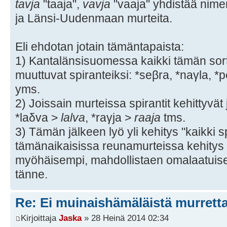
tavja
"taaja",
vavja
"vaaja" yhdistää ni
ja Länsi-Uudenmaan murteita.
Eli ehdotan jotain tämäntapaista:
1) Kantalänsisuomessa kaikki tämän sortin
muuttuvat spiranteiksi: *seβra, *naγla, *p
yms.
2) Joissain murteissa spirantit kehittyvä
*laδva >
lalva
, *raγja >
raaja
tms.
3) Tämän jälkeen lyö yli kehitys "kaikki s
tämänaikaisissa reunamurteissa kehitys 
myöhäisempi, mahdollistaen omalaatuise
tänne.
Re: Ei muinaishämäläistä murrett
Kirjoittaja
Jaska
» 28 Heinä 2014 02:34