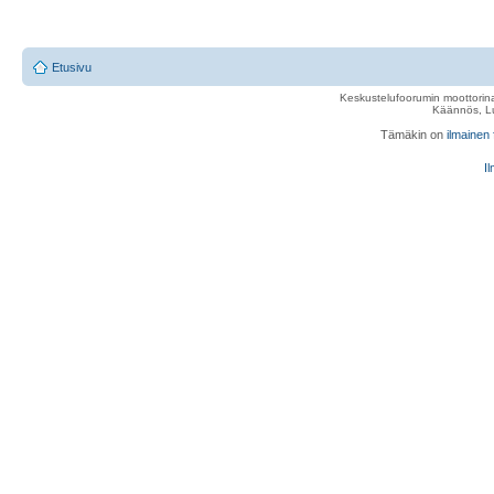
Etusivu
Keskustelufoorumin moottorina
Käännös, Lu
Tämäkin on
ilmainen
Il