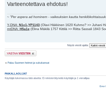
Varteenotettava ehdotus!
~
"Per aspera ad hominem - vaikeuksien kautta henkilökohtaisuuks
Y-DNA:
N1c1-YP1143
(Olavi Häkkinen 1620 Kuhmo? >> Juhani H
mtDNA:
H5a1e
(Elina Mäkilä 1757 Kittilä >> Riitta Sassali 1843 S
Näytä viestit ajalta:
Lähetä vastaus
Paluu Suomen heimot ja sukukansat
PAIKALLAOLIJAT
Käyttäjiä lukemassa tätä aluetta: Ei rekisteröityneitä käyttäjiä ja 1 vierailijaa
Error 