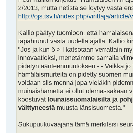
2/2013, mutta netistä se löytyy vasta en
http://ojs.tsv.fi/index.php/virittaja/articl
Kallio päätyy tuomioon, että hämäläise
tapahtunut vasta uudella ajalla. Kallio kir
"Jos ja kun δ > l katsotaan verrattain m
innovaatioksi, menetämme samalla vii
pidetyn äänteenmuutoksen - - Vaikka jo 
hämäläismurteita on pidetty suomen mur
voidaan siis mennä jopa vieläkin pidemmä
muinaishämettä ei ollut olemassakaan v
koostuvat
lounaissuomalaisilta ja pohja
välttyneestä
muusta länsisuomesta."
Sukupuukuvaajana tämä merkitsisi seura