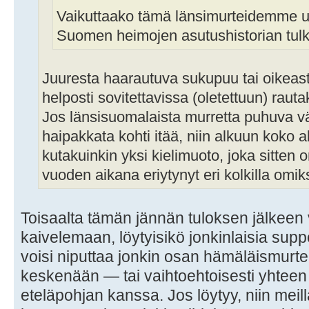
Vaikuttaako tämä länsimurteidemme uus
Suomen heimojen asutushistorian tulk
Juuresta haarautuva sukupuu tai oikeas
helposti sovitettavissa (oletettuun) raut
Jos länsisuomalaista murretta puhuva vä
haipakkata kohti itää, niin alkuun koko a
kutakuinkin yksi kielimuoto, joka sitte
vuoden aikana eriytynyt eri kolkilla omi
Toisaalta tämän jännän tuloksen jälkeen v
kaivelemaan, löytyisikö jonkinlaisia suppe
voisi niputtaa jonkin osan hämäläismurtei
keskenään — tai vaihtoehtoisesti yhteen
eteläpohjan kanssa. Jos löytyy, niin meill