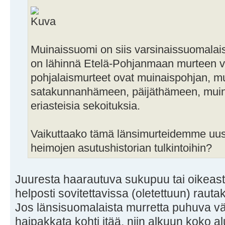
Muinaissuomi on siis varsinaissuomalais
on lähinnä Etelä-Pohjanmaan murteen v
pohjalaismurteet ovat muinaispohjan, 
satakunnanhämeen, päijäthämeen, muina
eriasteisia sekoituksia.
Vaikuttaako tämä länsimurteidemme uusi
heimojen asutushistorian tulkintoihin?
Juuresta haarautuva sukupuu tai oikeas
helposti sovitettavissa (oletettuun) raut
Jos länsisuomalaista murretta puhuva vä
haipakkata kohti itää, niin alkuun koko al