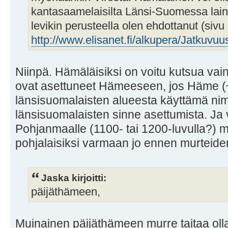
kantasaamelaisilta Länsi-Suomessa laina
levikin perusteella olen ehdottanut (sivu 
http://www.elisanet.fi/alkupera/Jatkuvuu
Niinpä. Hämäläisiksi on voitu kutsua vain 
ovat asettuneet Hämeeseen, jos Häme (
länsisuomalaisten alueesta käyttämä nim
länsisuomalaisten sinne asettumista. Ja v
Pohjanmaalle (1100- tai 1200-luvulla?) m
pohjalaisiksi varmaan jo ennen murteiden
Jaska kirjoitti:
päijäthämeen,
Muinainen päijäthämeen murre taitaa oll