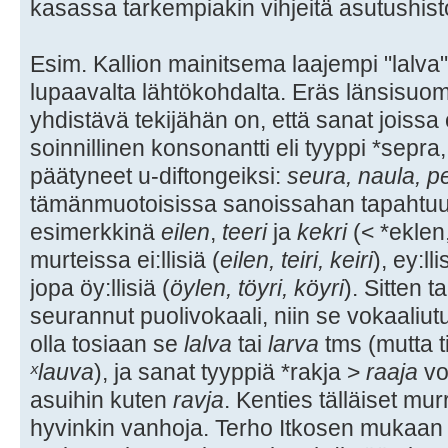
kasassa tarkempiakin vihjeitä asutushist
Esim. Kallion mainitsema laajempi "lalva"
lupaavalta lähtökohdalta. Eräs länsisuom
yhdistävä tekijähän on, että sanat joissa o
soinnillinen konsonantti eli tyyppi *sepra,
päätyneet u-diftongeiksi:
seura, naula, p
tämänmuotoisissa sanoissahan tapahtuu 
esimerkkinä
eilen
,
teeri
ja
kekri
(< *eklen, 
murteissa ei:llisiä (
eilen, teiri, keiri
), ey:lli
jopa öy:llisiä (
öylen, töyri, köyri
). Sitten t
seurannut puolivokaali, niin se vokaaliutu
olla tosiaan se
lalva
tai
larva
tms (mutta t
ˣlauva
), ja sanat tyyppiä *rakja >
raaja
vo
asuihin kuten
ravja
. Kenties tälläiset murr
hyvinkin vanhoja. Terho Itkosen mukaan