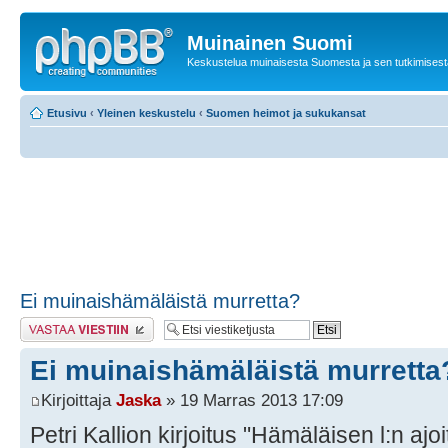
Muinainen Suomi
Keskustelua muinaisesta Suomesta ja sen tutkimisest
Etusivu
‹
Yleinen keskustelu
‹
Suomen heimot ja sukukansat
Ei muinaishämäläistä murretta?
Lähetä vastaus
Ei muinaishämäläistä murretta
Kirjoittaja
Jaska
» 19 Marras 2013 17:09
Petri Kallion kirjoitus "Hämäläisen l:n ajoi