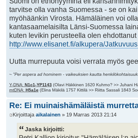
Suomi on etnonyyminä eli kansannimityk
tarvitse olla vanha Suomessa - se on kai 
myöhäänkin Virosta. Hämäläinen voi olla 
kantasaamelaisilta Länsi-Suomessa laina
kuten levikin perusteella olen ehdottanut 
http://www.elisanet.fi/alkupera/Jatkuvuus
Uutta murrepuuta voisi verrata myös geen
~
"Per aspera ad hominem - vaikeuksien kautta henkilökohtaisuuks
Y-DNA:
N1c1-YP1143
(Olavi Häkkinen 1620 Kuhmo? >> Juhani H
mtDNA:
H5a1e
(Elina Mäkilä 1757 Kittilä >> Riitta Sassali 1843 S
Re: Ei muinaishämäläistä murrett
Kirjoittaja
aikalainen
» 19 Marras 2013 21:14
Jaska kirjoitti:
Petri Kallion kirjoitus "Hämäläisen l:n ajo