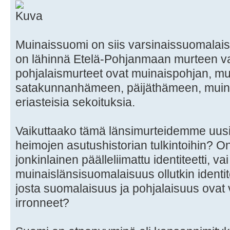
Muinaissuomi on siis varsinaissuomalais
on lähinnä Etelä-Pohjanmaan murteen v
pohjalaismurteet ovat muinaispohjan, m
satakunnanhämeen, päijäthämeen, muina
eriasteisia sekoituksia.
Vaikuttaako tämä länsimurteidemme uusi
heimojen asutushistorian tulkintoihin? O
jonkinlainen päälleliimattu identiteetti, v
muinaislänsisuomalaisuus ollutkin identite
josta suomalaisuus ja pohjalaisuus ova
irronneet?